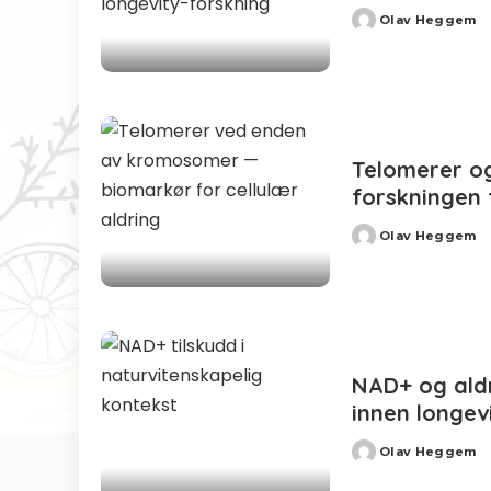
Olav Heggem
Posted
by
Telomerer og
forskningen f
Olav Heggem
Posted
by
NAD+ og aldr
innen longev
Olav Heggem
Posted
by