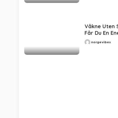
Våkne Uten S
Får Du En En
norgevibes
Posted
by