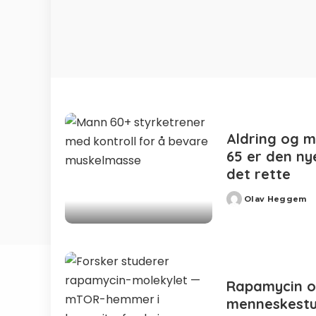
Aldring og m
65 er den ny
det rette
Olav Heggem
Posted
by
Rapamycin og
menneskestu