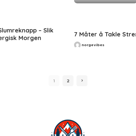
lumreknapp – Slik
7 Måter å Takle Stre
ergisk Morgen
norgevibes
Posted
by
1
2