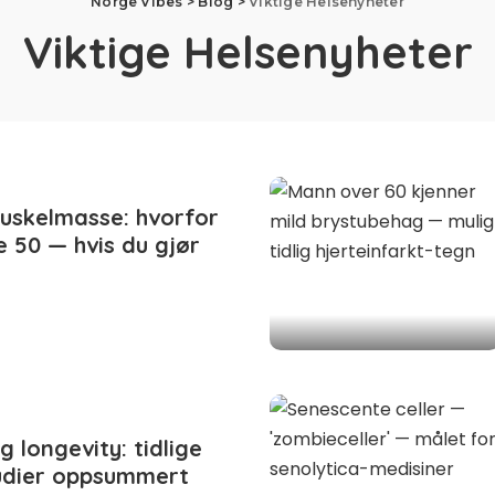
Norge Vibes
>
Blog
>
Viktige Helsenyheter
Viktige Helsenyheter
uskelmasse: hvorfor
e 50 — hvis du gjør
 longevity: tidlige
dier oppsummert