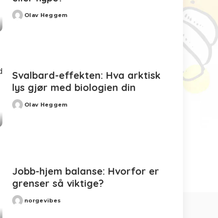
Olav Heggem
Posted
by
Svalbard-effekten: Hva arktisk
lys gjør med biologien din
Olav Heggem
Posted
by
Jobb-hjem balanse: Hvorfor er
grenser så viktige?
norgevibes
Posted
by