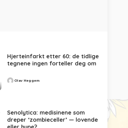
Hjerteinfarkt etter 60: de tidlige
tegnene ingen forteller deg om
Olav Heggem
Posted
by
Senolytica: medisinene som
dreper ‘zombieceller’ — lovende
eller hype?