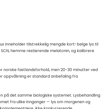
 inneholder tilstrekkelig mengde kort-bølge lys til
e SCN, hemme restierende melatonin, og kalibrere
or norske fastlandsforhold, men 20-30 minutter ved
er oppvåkning er standard anbefaling fra
en på det samme biologiske systemet. Lysbehandling
met fra ulike innganger — lys om morgenen og
r komplementære, ikke konkurrerende.