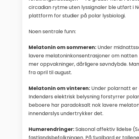
circadian rytme uten lyssignaler ble utført i 
plattform for studier på polar lysbiologi.
Noen sentrale funn:
Melatonin om sommeren:
Under midnattsso
lavere melatoninkonsentrasjoner om natten 
mer oppvakninger, dårligere søvndybde. Man
fra april til august.
Melatonin om vinteren:
Under polarnatt er 
Indendørs elektrisk belysning forstyrrer pol
beboere har paradoksalt nok lavere melatoni
innendørslys undertrykker det.
Humørendringer:
Saisonal affektiv lidelse 
fastlandsbefolkningen. På Svalbard er tallen