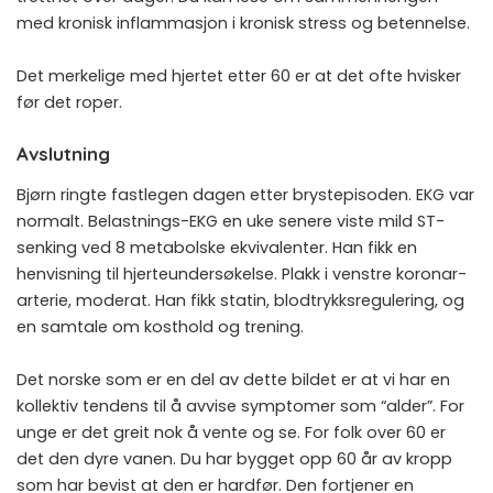
med kronisk inflammasjon i
kronisk stress og betennelse
.
Det merkelige med hjertet etter 60 er at det ofte hvisker
før det roper.
Avslutning
Bjørn ringte fastlegen dagen etter brystepisoden. EKG var
normalt. Belastnings-EKG en uke senere viste mild ST-
senking ved 8 metabolske ekvivalenter. Han fikk en
henvisning til hjerteundersøkelse. Plakk i venstre koronar­
arterie, moderat. Han fikk statin, blodtrykksregulering, og
en samtale om kosthold og trening.
Det norske som er en del av dette bildet er at vi har en
kollektiv tendens til å avvise symptomer som “alder”. For
unge er det greit nok å vente og se. For folk over 60 er
det den dyre vanen. Du har bygget opp 60 år av kropp
som har bevist at den er hardfør. Den fortjener en