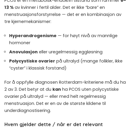
PCOS er en metabolsk-endokrin tilstand som rammer
6–
13 %
av kvinner i fertil alder. Det er ikke “bare” en
menstruasjonsforstyrrelse — det er en kombinasjon av
tre kjernemekanismer:
Hyperandrogenisme
— for høyt nivå av mannlige
hormoner
Anovulasjon
eller uregelmessig eggløsning
Polycystiske ovarier
på ultralyd (mange folikler, ikke
“cyster” i klassisk forstand)
For å oppfylle diagnosen Rotterdam-kriteriene må du ha
2 av 3. Det betyr at du
kan
ha PCOS uten polycystiske
ovarier på ultralyd — eller med helt regelmessig
menstruasjon. Det er en av de største kildene til
underdiagnostisering.
Hvem gjelder dette / når er det relevant