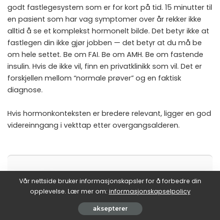
godt fastlegesystem som er for kort på tid. 15 minutter til
en pasient som har vag symptomer over år rekker ikke
alltid å se et komplekst hormonelt bilde. Det betyr ikke at
fastlegen din ikke gjør jobben — det betyr at du må be
om hele settet. Be om FAI. Be om AMH. Be om fastende
insulin. Hvis de ikke vil, finn en privatklinikk som vil. Det er
forskjellen mellom “normale prøver” og en faktisk
diagnose.
Hvis hormonkonteksten er bredere relevant, ligger en god
videreinngang i
vekttap etter overgangsalderen
.
SKREVET AV
Vår nettside bruker informasjonskapsler for å forbedre din
Dr. Kari Nordheim
opplevelse. Lær mer om:
informasjonskapselpolicy
aksepterer
Endokrinolog ved Haukeland