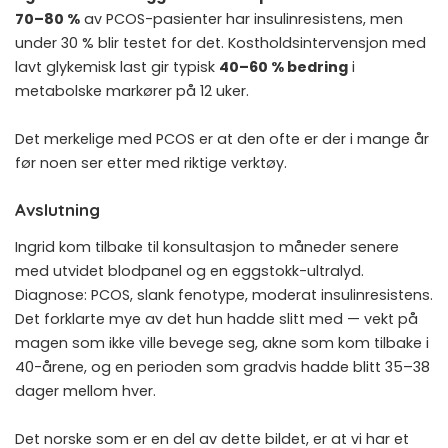
70–80 %
av PCOS-pasienter har insulinresistens, men
under 30 % blir testet for det. Kostholdsintervensjon med
lavt glykemisk last gir typisk
40–60 % bedring
i
metabolske markører på 12 uker.
Det merkelige med PCOS er at den ofte er der i mange år
før noen ser etter med riktige verktøy.
Avslutning
Ingrid kom tilbake til konsultasjon to måneder senere
med utvidet blodpanel og en eggstokk-ultralyd.
Diagnose: PCOS, slank fenotype, moderat insulinresistens.
Det forklarte mye av det hun hadde slitt med — vekt på
magen som ikke ville bevege seg, akne som kom tilbake i
40-årene, og en perioden som gradvis hadde blitt 35–38
dager mellom hver.
Det norske som er en del av dette bildet, er at vi har et