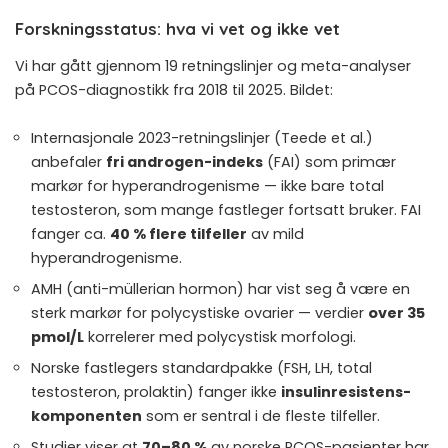
Forskningsstatus: hva vi vet og ikke vet
Vi har gått gjennom 19 retningslinjer og meta-analyser
på PCOS-diagnostikk fra 2018 til 2025. Bildet:
Internasjonale 2023-retningslinjer (Teede et al.)
anbefaler
fri androgen-indeks
(FAI) som primær
markør for hyperandrogenisme — ikke bare total
testosteron, som mange fastleger fortsatt bruker. FAI
fanger ca.
40 % flere tilfeller
av mild
hyperandrogenisme.
AMH (anti-müllerian hormon) har vist seg å være en
sterk markør for polycystiske ovarier — verdier
over 35
pmol/L
korrelerer med polycystisk morfologi.
Norske fastlegers standardpakke (FSH, LH, total
testosteron, prolaktin) fanger ikke
insulin­resistens-
komponenten
som er sentral i de fleste tilfeller.
Studier viser at
70–80 %
av norske PCOS-pasienter har