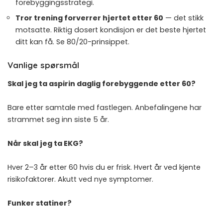
forebyggings­strategi.
Tror trening forverrer hjertet etter 60
— det stikk
motsatte. Riktig dosert kondisjon er det beste hjertet
ditt kan få. Se
80/20-prinsippet
.
Vanlige spørsmål
Skal jeg ta aspirin daglig forebyggende etter 60?
Bare etter samtale med fastlegen. Anbefalingene har
strammet seg inn siste 5 år.
Når skal jeg ta EKG?
Hver 2–3 år etter 60 hvis du er frisk. Hvert år ved kjente
risikofaktorer. Akutt ved nye symptomer.
Funker statiner?