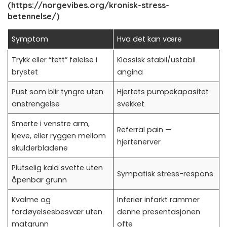
(https://norgevibes.org/kronisk-stress-
betennelse/)
Symptom
Hva det kan være
Trykk eller “tett” følelse i
Klassisk stabil/ustabil
brystet
angina
Pust som blir tyngre uten
Hjertets pumpekapasitet
anstrengelse
svekket
Smerte i venstre arm,
Referral pain —
kjeve, eller ryggen mellom
hjertenerver
skulderbladene
Plutselig kald svette uten
Sympatisk stress-respons
åpenbar grunn
Kvalme og
Inferiør infarkt rammer
fordøyelsesbesvær uten
denne presentasjonen
matgrunn
ofte