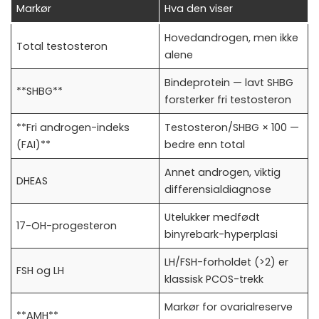
Markør
Hva den viser
Hovedandrogen, men ikke
Total testosteron
alene
Bindeprotein — lavt SHBG
**SHBG**
forsterker fri testosteron
**Fri androgen-indeks
Testosteron/SHBG × 100 —
(FAI)**
bedre enn total
Annet androgen, viktig
DHEAS
differensialdiagnose
Utelukker medfødt
17-OH-progesteron
binyrebark-hyperplasi
LH/FSH-forholdet (>2) er
FSH og LH
klassisk PCOS-trekk
Markør for ovarialreserve
**AMH**