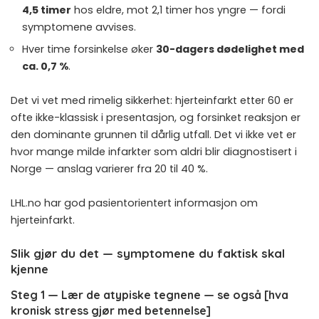
4,5 timer
hos eldre, mot 2,1 timer hos yngre — fordi
symptomene avvises.
Hver time forsinkelse øker
30-dagers dødelighet med
ca. 0,7 %
.
Det vi vet med rimelig sikkerhet: hjerteinfarkt etter 60 er
ofte ikke-klassisk i presentasjon, og forsinket reaksjon er
den dominante grunnen til dårlig utfall. Det vi ikke vet er
hvor mange milde infarkter som aldri blir diagnostisert i
Norge — anslag varierer fra 20 til 40 %.
LHL.no har god pasientorientert informasjon om
hjerteinfarkt
.
Slik gjør du det — symptomene du faktisk skal
kjenne
Steg 1 — Lær de atypiske tegnene — se også [hva
kronisk stress gjør med betennelse]