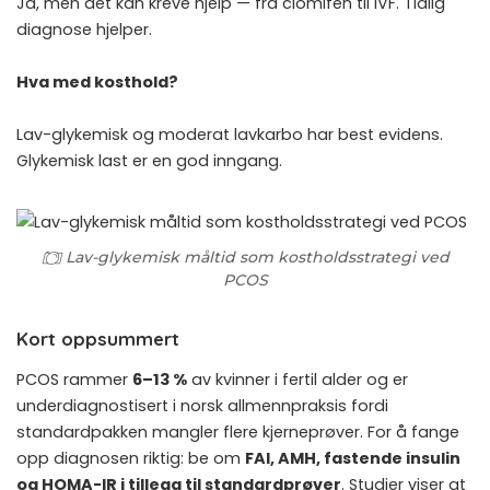
Ja, men det kan kreve hjelp — fra clomifen til IVF. Tidlig
diagnose hjelper.
Hva med kosthold?
Lav-glykemisk og moderat lavkarbo har best evidens.
Glykemisk last
er en god inngang.
Lav-glykemisk måltid som kostholdsstrategi ved
PCOS
Kort oppsummert
PCOS rammer
6–13 %
av kvinner i fertil alder og er
underdiagnostisert i norsk allmennpraksis fordi
standardpakken mangler flere kjerneprøver. For å fange
opp diagnosen riktig: be om
FAI, AMH, fastende insulin
og HOMA-IR i tillegg til standardprøver
. Studier viser at