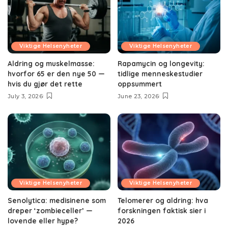
Viktige Helsenyheter
Viktige Helsenyheter
Aldring og muskelmasse:
Rapamycin og longevity:
hvorfor 65 er den nye 50 —
tidlige menneskestudier
hvis du gjør det rette
oppsummert
July 3, 2026
June 23, 2026
Viktige Helsenyheter
Viktige Helsenyheter
Senolytica: medisinene som
Telomerer og aldring: hva
dreper ‘zombieceller’ —
forskningen faktisk sier i
lovende eller hype?
2026