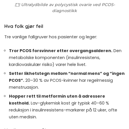
Ultralydbilde av polycystisk ovarie ved PCOS-
diagnostikk
Hva folk gjør feil
Tre vanlige fallgruver hos pasienter og leger:
Tror PCOS forsvinner etter overgangsalderen.
Den
metabolske komponenten (insulinresistens,
kardiovaskulær risiko) varer hele livet.
Setter likhetstegn mellom “normal mens” og “ingen
PCOS”.
20–30 % av PCOS-kvinner har regelmessig
menstruasjon.
Hopper rett til metformin uten å adressere
kosthold.
Lav-glykemisk kost gir typisk 40–60 %
reduksjon i insulinresistens-markører på 12 uker, ofte
uten medisin.