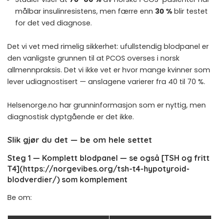
målbar insulin­resistens, men færre enn
30 %
blir testet
for det ved diagnose.
Det vi vet med rimelig sikkerhet: ufullstendig blodpanel er
den vanligste grunnen til at PCOS overses i norsk
allmennpraksis. Det vi ikke vet er hvor mange kvinner som
lever udiagnostisert — anslagene varierer fra 40 til 70 %.
Helsenorge.no har grunninformasjon
som er nyttig, men
diagnostisk dyptgående er det ikke.
Slik gjør du det — be om hele settet
Steg 1 — Komplett blodpanel — se også [TSH og fritt
T4](https://norgevibes.org/tsh-t4-hypotyroid-
blodverdier/) som komplement
Be om: