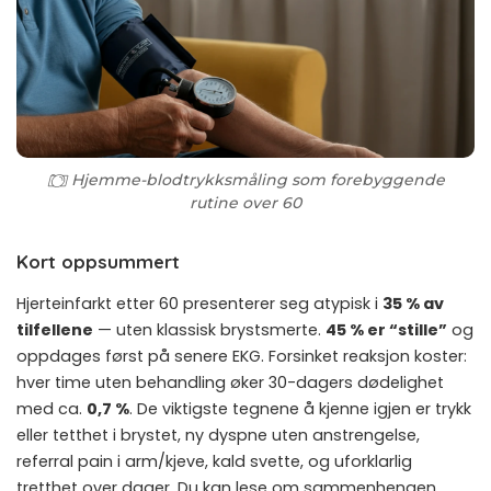
Hjemme-blodtrykksmåling som forebyggende
rutine over 60
Kort oppsummert
Hjerteinfarkt etter 60 presenterer seg atypisk i
35 % av
tilfellene
— uten klassisk brystsmerte.
45 % er “stille”
og
oppdages først på senere EKG. Forsinket reaksjon koster:
hver time uten behandling øker 30-dagers dødelighet
med ca.
0,7 %
. De viktigste tegnene å kjenne igjen er trykk
eller tetthet i brystet, ny dyspne uten anstrengelse,
referral pain i arm/kjeve, kald svette, og uforklarlig
tretthet over dager. Du kan lese om sammenhengen