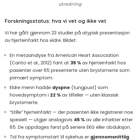
utredning
Forskningsstatus: hva vi vet og ikke vet
Vi har gått gjennom 23 studier på atypisk presentasjon
av hjerteinfarkt hos eldre. Bildet:
En metaanalyse fra American Heart Association
(Canto et al., 2012) fant at
35 %
av hjerteinfarkt hos
pasienter over 65 presenterte uten brystsmerte som
primært symptom.
Eldre menn hadde
dyspne
(tungpust) som
hovedsymptom i
22 %
av tilfeller — uten klassisk
brystsmerte.
“Stille” hjerteinfarkt — der pasienten ikke registrerer noe
spesielt — utgjør anslagsvis
45 %
av alle infarkter etter
65. De oppdages først på senere EKG eller obduksjon.
Tid fra symptomstart til sykehus er
gjennomsnittlig