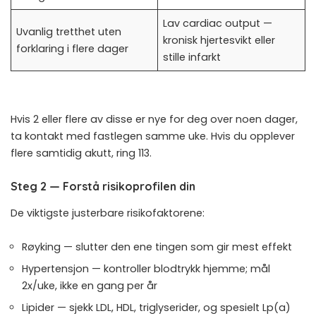
Lav cardiac output —
Uvanlig tretthet uten
kronisk hjertesvikt eller
forklaring i flere dager
stille infarkt
Hvis 2 eller flere av disse er nye for deg over noen dager,
ta kontakt med fastlegen samme uke. Hvis du opplever
flere samtidig akutt, ring 113.
Steg 2 — Forstå risikoprofilen din
De viktigste justerbare risikofaktorene:
Røyking — slutter den ene tingen som gir mest effekt
Hypertensjon — kontroller blodtrykk hjemme; mål
2x/uke, ikke en gang per år
Lipider — sjekk LDL, HDL, triglyserider, og spesielt Lp(a)