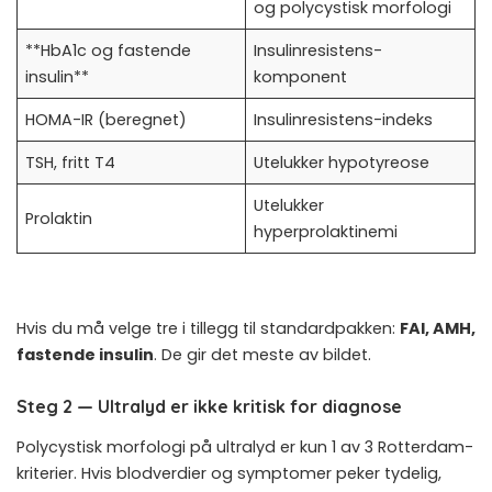
og polycystisk morfologi
**HbA1c og fastende
Insulinresistens-
insulin**
komponent
HOMA-IR (beregnet)
Insulinresistens-indeks
TSH, fritt T4
Utelukker hypotyreose
Utelukker
Prolaktin
hyperprolaktinemi
Hvis du må velge tre i tillegg til standardpakken:
FAI, AMH,
fastende insulin
. De gir det meste av bildet.
Steg 2 — Ultralyd er ikke kritisk for diagnose
Polycystisk morfologi på ultralyd er kun 1 av 3 Rotterdam-
kriterier. Hvis blodverdier og symptomer peker tydelig,