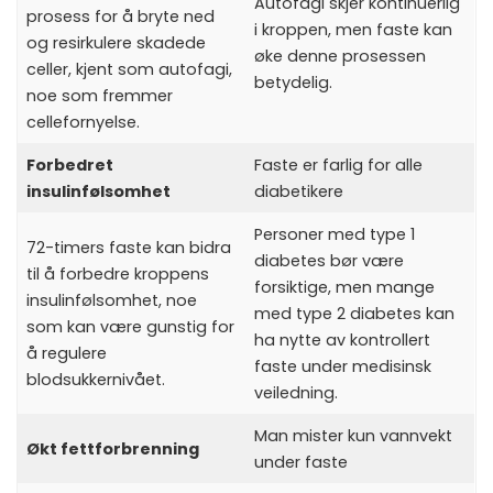
Autofagi skjer kontinuerlig
prosess for å bryte ned
i kroppen, men faste kan
og resirkulere skadede
øke denne prosessen
celler, kjent som autofagi,
betydelig.
noe som fremmer
cellefornyelse.
Forbedret
Faste er farlig for alle
insulinfølsomhet
diabetikere
Personer med type 1
72-timers faste kan bidra
diabetes bør være
til å forbedre kroppens
forsiktige, men mange
insulinfølsomhet, noe
med type 2 diabetes kan
som kan være gunstig for
ha nytte av kontrollert
å regulere
faste under medisinsk
blodsukkernivået.
veiledning.
Man mister kun vannvekt
Økt fettforbrenning
under faste