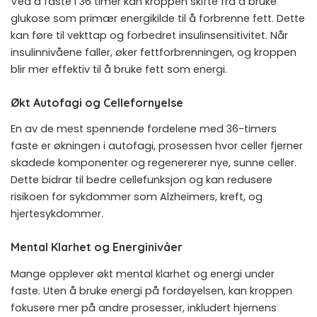
Ved å faste i 36 timer kan kroppen skifte fra å bruke
glukose som primær energikilde til å forbrenne fett. Dette
kan føre til vekttap og forbedret insulinsensitivitet. Når
insulinnivåene faller, øker fettforbrenningen, og kroppen
blir mer effektiv til å bruke fett som energi.
Økt Autofagi og Cellefornyelse
En av de mest spennende fordelene med 36-timers
faste er økningen i autofagi, prosessen hvor celler fjerner
skadede komponenter og regenererer nye, sunne celler.
Dette bidrar til bedre cellefunksjon og kan redusere
risikoen for sykdommer som Alzheimers, kreft, og
hjertesykdommer.
Mental Klarhet og Energinivåer
Mange opplever økt mental klarhet og energi under
faste. Uten å bruke energi på fordøyelsen, kan kroppen
fokusere mer på andre prosesser, inkludert hjernens