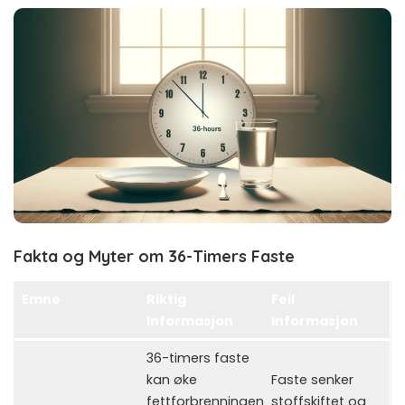
Fakta og Myter om 36-Timers Faste
Emne
Riktig
Feil
Informasjon
Informasjon
36-timers faste
kan øke
Faste senker
fettforbrenningen
stoffskiftet og