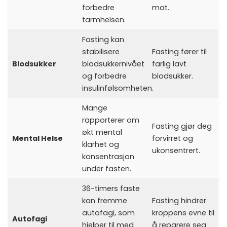
forbedre
mat.
tarmhelsen.
Fasting kan
stabilisere
Fasting fører til
Blodsukker
blodsukkernivået
farlig lavt
og forbedre
blodsukker.
insulinfølsomheten.
Mange
rapporterer om
Fasting gjør deg
økt mental
Mental Helse
forvirret og
klarhet og
ukonsentrert.
konsentrasjon
under fasten.
36-timers faste
kan fremme
Fasting hindrer
autofagi, som
kroppens evne til
Autofagi
hjelper til med
å reparere seg