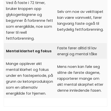
Ved å faste i 72 timer,
bruker kroppen opp
Selv om noe av vekttapet
glykogenlagrene og
kan være vannvekt, fører
begynner å forbrenne fett
langvarig faste også til
som energikilde, noe som
betydelig fettforbrenning.
fører til reell
fettforbrenning.
Faste fører alltid til lav
Mental klarhet og fokus
energi og mental tåke
Mange opplever økt
Mens noen kan føle seg
mental klarhet og fokus
slitne de første dagene,
under en fasteperiode, på
rapporterer mange om
grunn av ketonproduksjon
økt mental skarphet etter
som en alternativ
denne innledende fasen.
energikilde for hjernen.