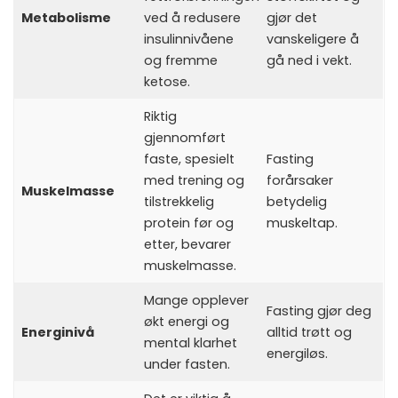
Metabolisme
ved å redusere
gjør det
insulinnivåene
vanskeligere å
og fremme
gå ned i vekt.
ketose.
Riktig
gjennomført
faste, spesielt
Fasting
med trening og
forårsaker
Muskelmasse
tilstrekkelig
betydelig
protein før og
muskeltap.
etter, bevarer
muskelmasse.
Mange opplever
Fasting gjør deg
økt energi og
Energinivå
alltid trøtt og
mental klarhet
energiløs.
under fasten.