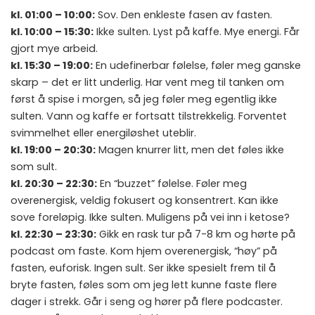
kl. 01:00 – 10:00:
Sov. Den enkleste fasen av fasten.
kl. 10:00 – 15:30:
Ikke sulten. Lyst på kaffe. Mye energi. Får
gjort mye arbeid.
kl. 15:30 – 19:00:
En udefinerbar følelse, føler meg ganske
skarp – det er litt underlig. Har vent meg til tanken om
først å spise i morgen, så jeg føler meg egentlig ikke
sulten. Vann og kaffe er fortsatt tilstrekkelig. Forventet
svimmelhet eller energiløshet uteblir.
kl. 19:00 – 20:30:
Magen knurrer litt, men det føles ikke
som sult.
kl. 20:30 – 22:30:
En “buzzet” følelse. Føler meg
overenergisk, veldig fokusert og konsentrert. Kan ikke
sove foreløpig. Ikke sulten. Muligens på vei inn i ketose?
kl. 22:30 – 23:30:
Gikk en rask tur på 7-8 km og hørte på
podcast om faste. Kom hjem overenergisk, “høy” på
fasten, euforisk. Ingen sult. Ser ikke spesielt frem til å
bryte fasten, føles som om jeg lett kunne faste flere
dager i strekk. Går i seng og hører på flere podcaster.