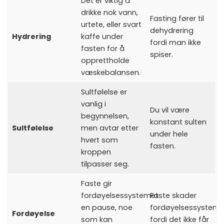
Det er viktig å
drikke nok vann,
Fasting fører til
urtete, eller svart
dehydrering
Hydrering
kaffe under
fordi man ikke
fasten for å
spiser.
opprettholde
væskebalansen.
Sultfølelse er
vanlig i
Du vil være
begynnelsen,
konstant sulten
Sultfølelse
men avtar etter
under hele
hvert som
fasten.
kroppen
tilpasser seg.
Faste gir
fordøyelsessystemet
Faste skader
en pause, noe
fordøyelsessysteme
Fordøyelse
som kan
fordi det ikke får