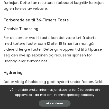
funksjon. Dette kan resultere i forbedret kognitiv funksjon
og en følelse av velvære.
Forberedelse til 36-Timers Faste
Gradvis Tilpasning
For de som er nye til faste, kan det være lurt å starte
med kortere faster som 12 eller 16 timer før man går
videre til lengre faster. Dette gir kroppen tid til å tilpasse
seg den nye spiseplanen og reduserer sjansen for
ubehag eller svimmelhet.
Hydrering
Det er viktig å holde seg godt hydrert under fasten. Drikk
rikelig med vann, urtete, eller svart kaffe for å
Vår nettside bruker informasjonskapsler for å forbedre din
opprettholde væskebalansen og redusere sultfølelsen.
opplevelse. Lær mer om:
informasjonskapselpolicy
Unngå søte drikker eller kunstige søtningsmidler, da disse
aksepterer
kan påvirke insulinnivåene og bryte fasten.