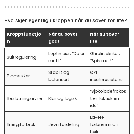
Hva skjer egentlig i kroppen når du sover for lite?
Kroppsfunksjo
Når du sover
Når du sover
n
godt
lite
Leptin sier: “Du er
Ghrelin skriker:
Sultregulering
mett”
“Spis mer!”
Stabilt og
Økt
Blodsukker
balansert
insulinresistens
“Sjokoladefrokos
Beslutningsevne
Klar og logisk
t er faktisk en
idé”
Lavere
Energiforbruk
Jevn fordeling
forbrenning i
hvile