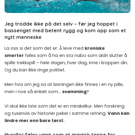
Jeg trodde ikke på det selv – før jeg hoppet i
bassenget med betent rygg og kom opp som et
nytt menneske
La oss si det som det er: Å leve med
kroniske
smerter
føles som å ha en sta nabo som aldri slutter å
spille trekkspill – hele dagen, hver dag, inne i kroppen din.
Og du kan ikke ringe politiet.
Men hva om jeg sa at løsningen ikke finnes i en ny pille,
men i noe så enkelt som…
svømming
?
Vi skal ikke late som det er en mirakelkur. Men forskning
og tusenvis av historier peker i samme retning:
Vann kan
lindre mer enn bare tørst.
Hvorfor føles vann som et magisk teppe for