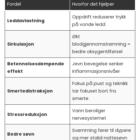
Fordel
Hvorfor det hjelper
Oppdrift reduserer trykk
Leddavlastning
på vonde ledd
Økt
Sirkulasjon
blodgjennomstrømning =
bedre oksygentilførsel
Betennelsesdempende
Jevn bevegelse senker
effekt
inflammasjonsnivåer
Fokus på pust og teknikk
Smertedistraksjon
tar fokuset bort fra
smerte
Vann beroliger
Stressreduksjon
nervesystemet
Svømming fører til dypere
Bedre søvn
og mer stabil nattesøvn