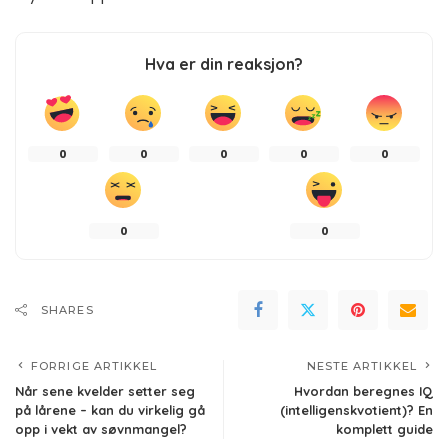
Hva er din reaksjon?
0
0
0
0
0
0
0
SHARES
FORRIGE ARTIKKEL
NESTE ARTIKKEL
Når sene kvelder setter seg
Hvordan beregnes IQ
på lårene – kan du virkelig gå
(intelligenskvotient)? En
opp i vekt av søvnmangel?
komplett guide