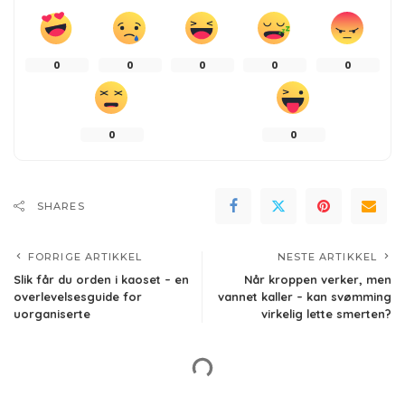
0
0
0
0
0
0
0
SHARES
FORRIGE ARTIKKEL
NESTE ARTIKKEL
Slik får du orden i kaoset – en
Når kroppen verker, men
overlevelsesguide for
vannet kaller – kan svømming
uorganiserte
virkelig lette smerten?