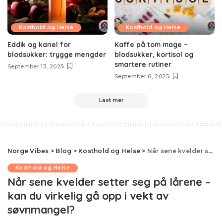
Kosthold og Helse
Kosthold og Helse
Eddik og kanel for
Kaffe på tom mage –
blodsukker: trygge mengder
blodsukker, kortisol og
smartere rutiner
September 13, 2025
September 6, 2025
Last mer
Norge Vibes
>
Blog
>
Kosthold og Helse
>
Når sene kvelder setter seg på lårene – kan du virkelig gå opp i vekt av søvnmangel?
Kosthold og Helse
Når sene kvelder setter seg på lårene –
kan du virkelig gå opp i vekt av
søvnmangel?