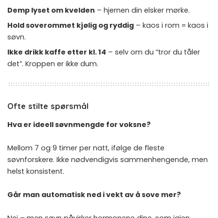
Demp lyset om kvelden
– hjernen din elsker mørke.
Hold soverommet kjølig og ryddig
– kaos i rom = kaos i
søvn.
Ikke drikk kaffe etter kl. 14
– selv om du “tror du tåler
det”. Kroppen er ikke dum.
Ofte stilte spørsmål
Hva er ideell søvnmengde for voksne?
Mellom 7 og 9 timer per natt, ifølge de fleste
søvnforskere. Ikke nødvendigvis sammenhengende, men
helst konsistent.
Går man automatisk ned i vekt av å sove mer?
Nei – men søvn påvirker hormonene dine, som igjen