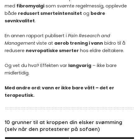
med
fibromyalgi
som svømte regelmessig, opplevde
både
redusert smerteintensitet
og
bedre
søvnkvalitet
.
En annen rapport publisert i
Pain Research and
Management
viste at
aerob trening i vann
bidro til å
redusere
nevropatiske smerter
hos eldre deltakere.
Og vet du hva? Effekten var
langvarig
– ikke bare
midlertidig.
Med andre ord: vann er ikke bare vått – det er
terapeutisk.
10 grunner til at kroppen din elsker svømming
(selv når den protesterer på sofaen)