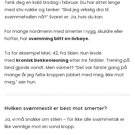
Tenk deg en kald tirsdag i februar. Du har sittet lenge
med stiv nakke og tenker: “Skal jeg virkelig dra til
svømmehallen nå?” Svaret er: Ja, hvis du kan.
For mange nordmenn med smerter i rygg, skuldre eller
hofter, har
svømming blitt en livbøye.
Ta for eksempel Mari, 42, fra Skien. Hun levde
med
kronisk bekkenløsning
etter tre fødsler. Trening på
land gjorde vondt. Men vannet? “Det var første gang på
mange år jeg følte kroppen jobbet med meg, ikke mot
meg,” sier hun.
Hvilken svømmestil er best mot smerter?
Ja, vi må snakke om stilen – for ikke alle svømmetak er
like vennlige mot en vond kropp.