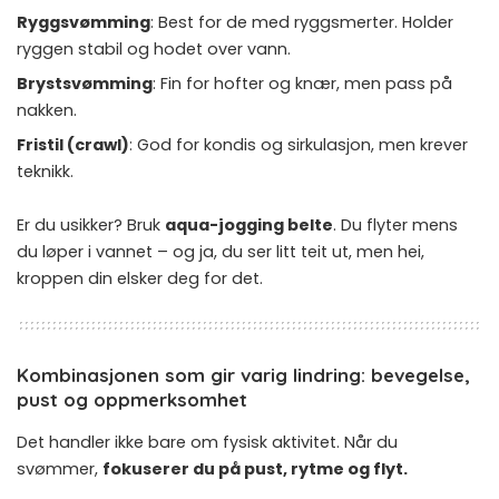
Ryggsvømming
: Best for de med ryggsmerter. Holder
ryggen stabil og hodet over vann.
Brystsvømming
: Fin for hofter og knær, men pass på
nakken.
Fristil (crawl)
: God for kondis og sirkulasjon, men krever
teknikk.
Er du usikker? Bruk
aqua-jogging belte
. Du flyter mens
du løper i vannet – og ja, du ser litt teit ut, men hei,
kroppen din elsker deg for det.
Kombinasjonen som gir varig lindring: bevegelse,
pust og oppmerksomhet
Det handler ikke bare om fysisk aktivitet. Når du
svømmer,
fokuserer du på pust, rytme og flyt.