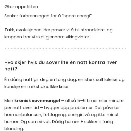
Øker appetitten
Senker forbrenningen for å “spare energi”
Takk, evolusjonen. Her prøver vi å bli strandklare, og
kroppen tror vi skal gjennom vikingvinter.
Hva skjer hvis du sover lite én natt kontra hver
natt?
Én dårlig natt gir deg en tung dag, en sterk sultfølelse og
kanskje en milkshake. Ikke krise.
Men
kronisk søvnmangel
– altså 5–6 timer eller mindre
per natt over tid – bygger opp problemer. Det påvirker
hormonbalansen, fettlagring, energinivå og ikke minst
humør. Og som vi vet: Dårlig humør + sukker = farlig
blanding.