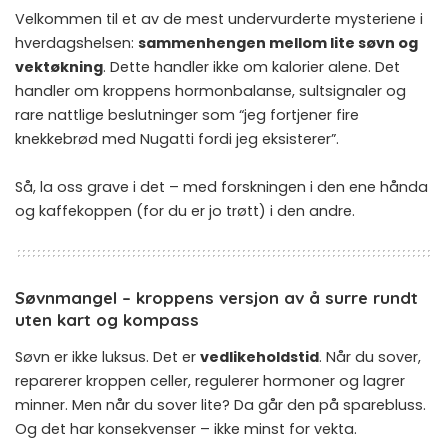
Velkommen til et av de mest undervurderte mysteriene i
hverdagshelsen:
sammenhengen mellom lite søvn og
vektøkning
. Dette handler ikke om kalorier alene. Det
handler om kroppens hormonbalanse, sultsignaler og
rare nattlige beslutninger som “jeg fortjener fire
knekkebrød med Nugatti fordi jeg eksisterer”.
Så, la oss grave i det – med forskningen i den ene hånda
og kaffekoppen (for du er jo trøtt) i den andre.
Søvnmangel – kroppens versjon av å surre rundt
uten kart og kompass
Søvn er ikke luksus. Det er
vedlikeholdstid
. Når du sover,
reparerer kroppen celler, regulerer hormoner og lagrer
minner. Men når du sover lite? Da går den på sparebluss.
Og det har konsekvenser – ikke minst for vekta.