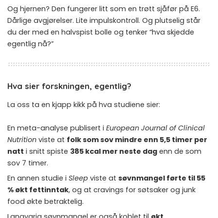
Og hjernen? Den fungerer litt som en trøtt sjåfør på E6.
Dårlige avgjørelser. Lite impulskontroll. Og plutselig står
du der med en halvspist bolle og tenker “hva skjedde
egentlig nå?”
Hva sier forskningen, egentlig?
La oss ta en kjapp kikk på hva studiene sier:
En meta-analyse publisert i
European Journal of Clinical
Nutrition
viste at
folk som sov mindre enn 5,5 timer per
natt
i snitt spiste
385 kcal mer neste dag
enn de som
sov 7 timer.
En annen studie i
Sleep
viste at
søvnmangel førte til 55
% økt fettinntak
, og at cravings for søtsaker og junk
food økte betraktelig.
Langvarig søvnmangel er også koblet til
økt