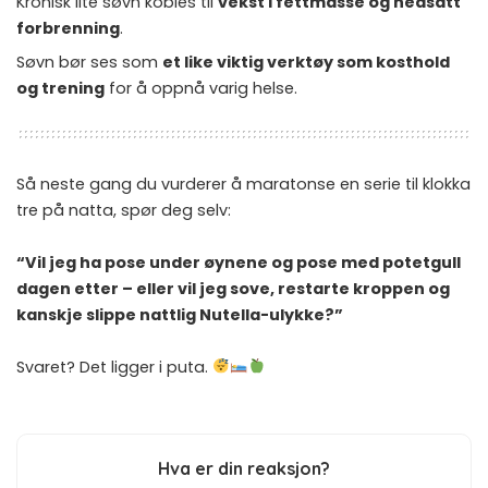
Kronisk lite søvn kobles til
vekst i fettmasse og nedsatt
forbrenning
.
Søvn bør ses som
et like viktig verktøy som kosthold
og trening
for å oppnå varig helse.
Så neste gang du vurderer å maratonse en serie til klokka
tre på natta, spør deg selv:
“Vil jeg ha pose under øynene og pose med potetgull
dagen etter – eller vil jeg sove, restarte kroppen og
kanskje slippe nattlig Nutella-ulykke?”
Svaret? Det ligger i puta.
Hva er din reaksjon?