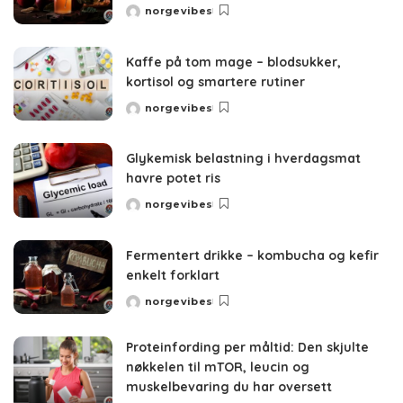
norgevibes
Posted
by
Kaffe på tom mage – blodsukker,
kortisol og smartere rutiner
norgevibes
Posted
by
Glykemisk belastning i hverdagsmat
havre potet ris
norgevibes
Posted
by
Fermentert drikke – kombucha og kefir
enkelt forklart
norgevibes
Posted
by
Proteinfording per måltid: Den skjulte
nøkkelen til mTOR, leucin og
muskelbevaring du har oversett