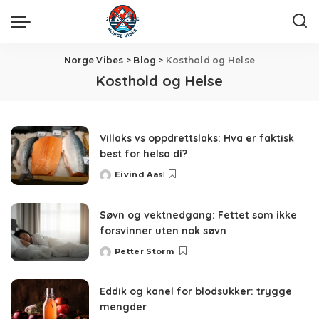
Norge Vibes
>
Blog
>
Kosthold og Helse
Kosthold og Helse
Villaks vs oppdrettslaks: Hva er faktisk
best for helsa di?
Eivind Aas
Posted
by
Søvn og vektnedgang: Fettet som ikke
forsvinner uten nok søvn
Petter Storm
Posted
by
Eddik og kanel for blodsukker: trygge
mengder