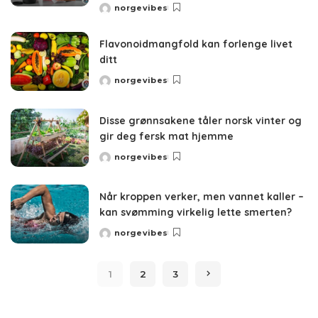
norgevibes
Posted
by
Flavonoidmangfold kan forlenge livet
ditt
norgevibes
Posted
by
Disse grønnsakene tåler norsk vinter og
gir deg fersk mat hjemme
norgevibes
Posted
by
Når kroppen verker, men vannet kaller –
kan svømming virkelig lette smerten?
norgevibes
Posted
by
1
2
3