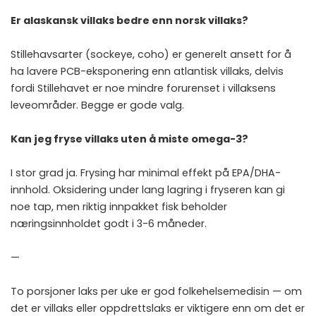
Er alaskansk villaks bedre enn norsk villaks?
Stillehavsarter (sockeye, coho) er generelt ansett for å
ha lavere PCB-eksponering enn atlantisk villaks, delvis
fordi Stillehavet er noe mindre forurenset i villaksens
leveområder. Begge er gode valg.
Kan jeg fryse villaks uten å miste omega-3?
I stor grad ja. Frysing har minimal effekt på EPA/DHA-
innhold. Oksidering under lang lagring i fryseren kan gi
noe tap, men riktig innpakket fisk beholder
næringsinnholdet godt i 3-6 måneder.
—
To porsjoner laks per uke er god folkehelsemedisin — om
det er villaks eller oppdrettslaks er viktigere enn om det er