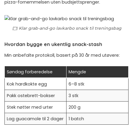
pizza-fornemmelsen uten budsjettsprenger.
Klar grab-and-go lavkarbo snack til treningsbag
Hvordan bygge en ukentlig snack-stash
Min anbefalte protokoll, basert på 30 år med utøvere:
Søndag forberedelse
Mengde
Kok hardkokte egg
6–8 stk
Pakk ostebrett-bokser
3 stk
Stek nøtter med urter
200 g
Lag guacamole til 2 dager
1 batch