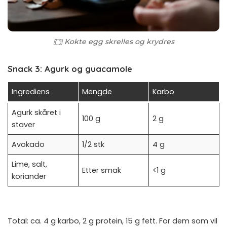
Kokte egg skrelles og krydres
Snack 3: Agurk og guacamole
Ingrediens
Mengde
Karbo
Agurk skåret i
100 g
2 g
staver
Avokado
1/2 stk
4 g
Lime, salt,
Etter smak
<1 g
koriander
Total: ca. 4 g karbo, 2 g protein, 15 g fett. For dem som vil