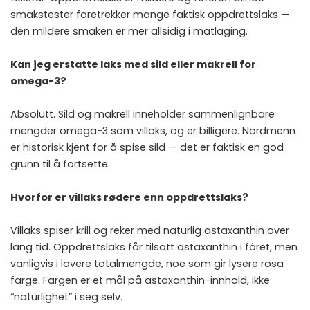
smakstester foretrekker mange faktisk oppdrettslaks —
den mildere smaken er mer allsidig i matlaging.
Kan jeg erstatte laks med sild eller makrell for
omega-3?
Absolutt. Sild og makrell inneholder sammenlignbare
mengder omega-3 som villaks, og er billigere. Nordmenn
er historisk kjent for å spise sild — det er faktisk en god
grunn til å fortsette.
Hvorfor er villaks rødere enn oppdrettslaks?
Villaks spiser krill og reker med naturlig astaxanthin over
lang tid. Oppdrettslaks får tilsatt astaxanthin i fôret, men
vanligvis i lavere totalmengde, noe som gir lysere rosa
farge. Fargen er et mål på astaxanthin-innhold, ikke
“naturlighet” i seg selv.