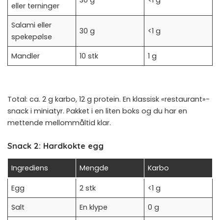
eller terninger
Salami eller
30 g
<1 g
spekepølse
Mandler
10 stk
1 g
Total: ca. 2 g karbo, 12 g protein. En klassisk «restaurant»-
snack i miniatyr. Pakket i en liten boks og du har en
mettende mellommåltid klar.
Snack 2: Hardkokte egg
Ingrediens
Mengde
Karbo
Egg
2 stk
<1 g
Salt
En klype
0 g