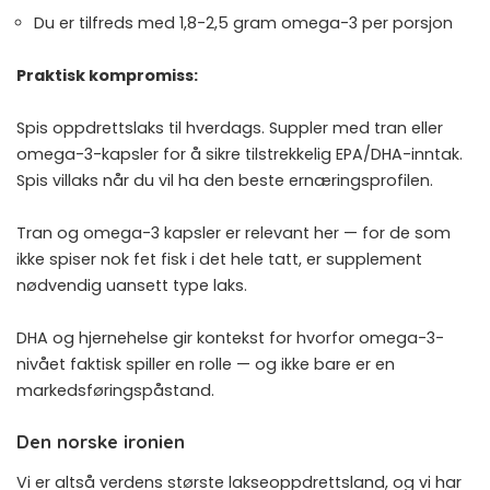
Du er tilfreds med 1,8-2,5 gram omega-3 per porsjon
Praktisk kompromiss:
Spis oppdrettslaks til hverdags. Suppler med tran eller
omega-3-kapsler for å sikre tilstrekkelig EPA/DHA-inntak.
Spis villaks når du vil ha den beste ernæringsprofilen.
Tran og omega-3 kapsler
er relevant her — for de som
ikke spiser nok fet fisk i det hele tatt, er supplement
nødvendig uansett type laks.
DHA og hjernehelse
gir kontekst for hvorfor omega-3-
nivået faktisk spiller en rolle — og ikke bare er en
markedsføringspåstand.
Den norske ironien
Vi er altså verdens største lakseoppdrettsland, og vi har