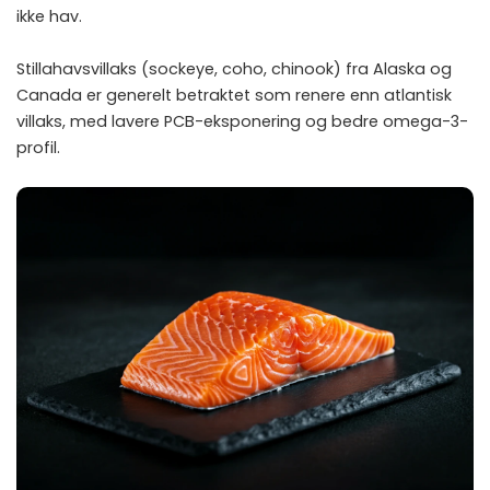
ikke hav.
Stillahavsvillaks (sockeye, coho, chinook) fra Alaska og
Canada er generelt betraktet som renere enn atlantisk
villaks, med lavere PCB-eksponering og bedre omega-3-
profil.