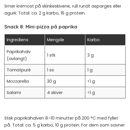
Smør kremost på skinkeskivene, rull rundt asparges eller
agurk. Total: ca. 2 g karbo, 16 g protein.
Snack 8: Mini-pizza på paprika
Ingrediens
Mengde
Karbo
Paprikahalv
1 stk
3 g
(avlangt)
Tomatpuré
1 ss
1 g
Mozzarella
30 g
<1 g
Salami
4 skiver
<1 g
Stek paprikahalven 8–10 minutter på 200 °C med fyllet
på. Total: ca. 5 g karbo, 10 g protein. For dem som savner