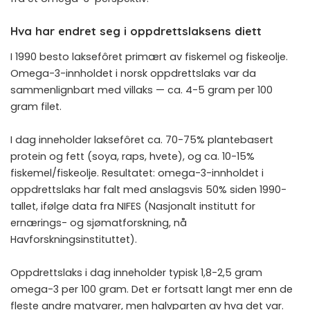
Hva har endret seg i oppdrettslaksens diett
I 1990 besto laksefôret primært av fiskemel og fiskeolje.
Omega-3-innholdet i norsk oppdrettslaks var da
sammenlignbart med villaks — ca. 4-5 gram per 100
gram filet.
I dag inneholder laksefôret ca. 70-75% plantebasert
protein og fett (soya, raps, hvete), og ca. 10-15%
fiskemel/fiskeolje. Resultatet: omega-3-innholdet i
oppdrettslaks har falt med anslagsvis 50% siden 1990-
tallet, ifølge data fra NIFES (Nasjonalt institutt for
ernærings- og sjømatforskning, nå
Havforskningsinstituttet).
Oppdrettslaks i dag inneholder typisk 1,8-2,5 gram
omega-3 per 100 gram. Det er fortsatt langt mer enn de
fleste andre matvarer, men halvparten av hva det var.