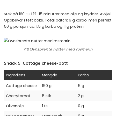
Stek på 160 °C i 12–15 minutter med olje og krydder. Avkjøl.
Oppbevar i tett boks. Total batch: 6 g karbo, men perfekt
50 g porsjon: ca. 1,5 g karbo og 11 g protein.
Ovnsbrente nøtter med rosmarin
Snack 5: Cottage cheese-pott
Ingrediens
Mengde
Karbo
Cottage cheese
150 g
5 g
Cherrytomat
5 stk
2 g
Olivenolje
1 ts
0 g
Salt og pepper
Etter smak
0 g