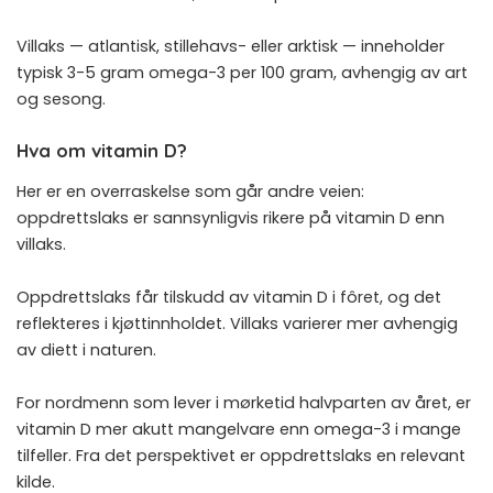
Villaks — atlantisk, stillehavs- eller arktisk — inneholder
typisk 3-5 gram omega-3 per 100 gram, avhengig av art
og sesong.
Hva om vitamin D?
Her er en overraskelse som går andre veien:
oppdrettslaks er sannsynligvis rikere på vitamin D enn
villaks.
Oppdrettslaks får tilskudd av vitamin D i fôret, og det
reflekteres i kjøttinnholdet. Villaks varierer mer avhengig
av diett i naturen.
For nordmenn som lever i mørketid halvparten av året, er
vitamin D mer akutt mangelvare enn omega-3 i mange
tilfeller. Fra det perspektivet er oppdrettslaks en relevant
kilde.