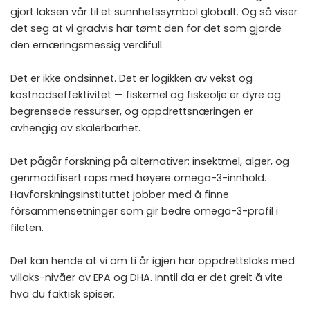
gjort laksen vår til et sunnhetssymbol globalt. Og så viser
det seg at vi gradvis har tømt den for det som gjorde
den ernæringsmessig verdifull.
Det er ikke ondsinnet. Det er logikken av vekst og
kostnadseffektivitet — fiskemel og fiskeolje er dyre og
begrensede ressurser, og oppdrettsnæringen er
avhengig av skalerbarhet.
Det pågår forskning på alternativer: insektmel, alger, og
genmodifisert raps med høyere omega-3-innhold.
Havforskningsinstituttet jobber med å finne
fôrsammensetninger som gir bedre omega-3-profil i
fileten.
Det kan hende at vi om ti år igjen har oppdrettslaks med
villaks-nivåer av EPA og DHA. Inntil da er det greit å vite
hva du faktisk spiser.