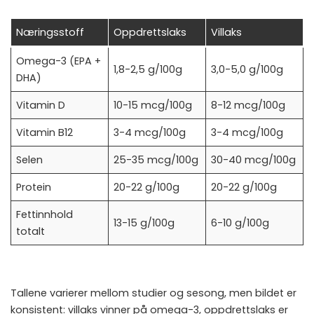
Næringsstoff
Oppdrettslaks
Villaks
Omega-3 (EPA +
1,8-2,5 g/100g
3,0-5,0 g/100g
DHA)
Vitamin D
10-15 mcg/100g
8-12 mcg/100g
Vitamin B12
3-4 mcg/100g
3-4 mcg/100g
Selen
25-35 mcg/100g
30-40 mcg/100g
Protein
20-22 g/100g
20-22 g/100g
Fettinnhold
13-15 g/100g
6-10 g/100g
totalt
Tallene varierer mellom studier og sesong, men bildet er
konsistent: villaks vinner på omega-3, oppdrettslaks er