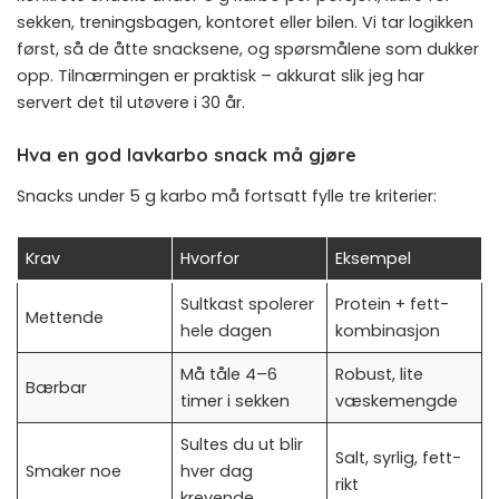
sekken, treningsbagen, kontoret eller bilen. Vi tar logikken
først, så de åtte snacksene, og spørsmålene som dukker
opp. Tilnærmingen er praktisk – akkurat slik jeg har
servert det til utøvere i 30 år.
Hva en god lavkarbo snack må gjøre
Snacks under 5 g karbo må fortsatt fylle tre kriterier:
Krav
Hvorfor
Eksempel
Sultkast spolerer
Protein + fett-
Mettende
hele dagen
kombinasjon
Må tåle 4–6
Robust, lite
Bærbar
timer i sekken
væskemengde
Sultes du ut blir
Salt, syrlig, fett-
Smaker noe
hver dag
rikt
krevende