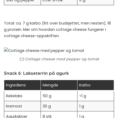
Total: ca. 7 g karbo (litt over budsjettet, men nesten), 18
g protein. Mer om hvordan cottage cheese fungerer i
cottage cheese-oppskriften
.
Cottage cheese med pepper og tomat
Snack 6: Lakseterrin på agurk
Ingrediens
Mengde
Karbo
Røkelaks
50 g
<1 g
Kremost
30 g
1 g
Agurkskiver
8 stk
1 g