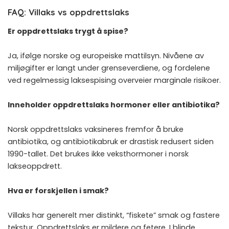
FAQ: Villaks vs oppdrettslaks
Er oppdrettslaks trygt å spise?
Ja, ifølge norske og europeiske mattilsyn. Nivåene av
miljøgifter er langt under grenseverdiene, og fordelene
ved regelmessig laksespising overveier marginale risikoer.
Inneholder oppdrettslaks hormoner eller antibiotika?
Norsk oppdrettslaks vaksineres fremfor å bruke
antibiotika, og antibiotikabruk er drastisk redusert siden
1990-tallet. Det brukes ikke veksthormoner i norsk
lakseoppdrett.
Hva er forskjellen i smak?
Villaks har generelt mer distinkt, “fiskete” smak og fastere
tekstur. Oppdrettslaks er mildere og fetere. I blinde