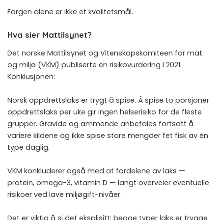
Fargen alene er ikke et kvalitetsmål.
Hva sier Mattilsynet?
Det norske Mattilsynet og Vitenskapskomiteen for mat
og miljø (VKM) publiserte en risikovurdering i 2021.
Konklusjonen:
Norsk oppdrettslaks er trygt å spise. Å spise to porsjoner
oppdrettslaks per uke gir ingen helserisiko for de fleste
grupper. Gravide og ammende anbefales fortsatt å
variere kildene og ikke spise store mengder fet fisk av én
type daglig.
VKM konkluderer også med at fordelene av laks —
protein, omega-3, vitamin D — langt overveier eventuelle
risikoer ved lave miljøgift-nivåer.
Det er viktig å si det eksplisitt: begge typer laks er trygge