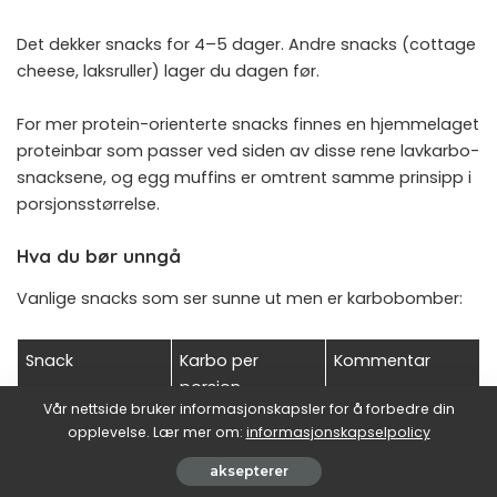
Det dekker snacks for 4–5 dager. Andre snacks (cottage
cheese, laksruller) lager du dagen før.
For mer protein-orienterte snacks finnes en
hjemmelaget
proteinbar
som passer ved siden av disse rene lavkarbo-
snacksene, og
egg muffins
er omtrent samme prinsipp i
porsjonsstørrelse.
Hva du bør unngå
Vanlige snacks som ser sunne ut men er karbobomber:
Snack
Karbo per
Kommentar
porsjon
Vår nettside bruker informasjonskapsler for å forbedre din
Knekkebrød med
Knekkebrødet
opplevelse. Lær mer om:
informasjonskapselpolicy
20 g
ost
bringer alt
aksepterer