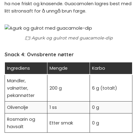
ha noe friskt og knasende. Guacamolen lagres best med
litt sitronsaft for å unngå brun farge.
Agurk og gulrot med guacamole-dip
Snack 4: Ovnsbrente nøtter
Ingrediens
Mengde
Karbo
Mandler,
valnøtter,
200 g
6 g (totalt)
pekannøtter
Olivenolje
1 ss
0 g
Rosmarin og
Etter smak
0 g
havsalt