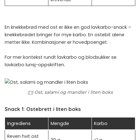
En knekkebrød med ost er ikke en god lavkarbo-snack –
knekkebrødet bringer for mye karbo. En ostebit alene
metter ikke. Kombinasjoner er hovedpoenget.
For mer kontekst rundt lavkarbo og blodsukker se
lavkarbo lunsj-oppskriften
.
Ost, salami og mandler i liten boks
Snack 1: Ostebrett i liten boks
Ingrediens
Mengde
Karbo
Reven hvit ost
30 g
<1 g