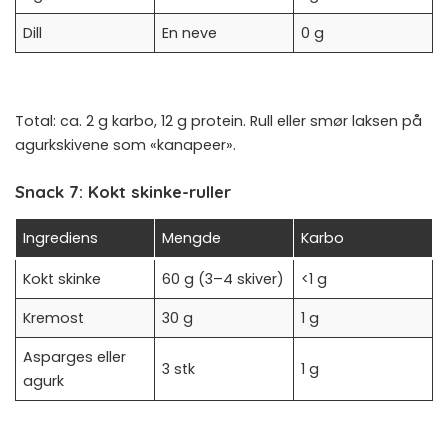
Dill
En neve
0 g
Total: ca. 2 g karbo, 12 g protein. Rull eller smør laksen på
agurkskivene som «kanapeer».
Snack 7: Kokt skinke-ruller
Ingrediens
Mengde
Karbo
Kokt skinke
60 g (3–4 skiver)
<1 g
Kremost
30 g
1 g
Asparges eller
3 stk
1 g
agurk