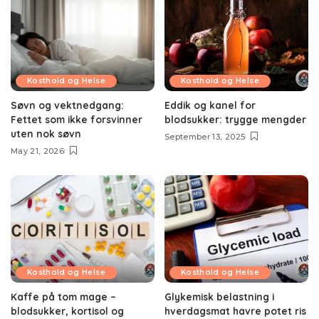
Kosthold og Helse
Kosthold og Helse
Søvn og vektnedgang:
Eddik og kanel for
Fettet som ikke forsvinner
blodsukker: trygge mengder
uten nok søvn
September 13, 2025
May 21, 2026
Kosthold og Helse
Kosthold og Helse
Kaffe på tom mage –
Glykemisk belastning i
blodsukker, kortisol og
hverdagsmat havre potet ris