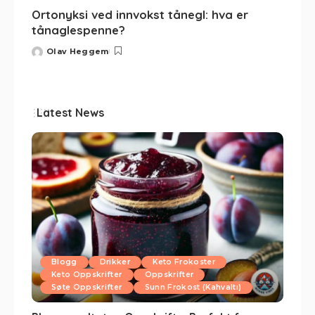
Ortonyksi ved innvokst tånegl: hva er
tånaglespenne?
Olav Heggem
Latest News
Blogg
Drikker
Keto Frokoster
Keto Oppskrifter
Oppskrifter
Søte Oppskrifter
Sunn Frokost (Kahvaltı)