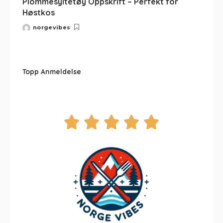
Plommesyltetøy Oppskrift – Perfekt for
Høstkos
norgevibes
Topp Anmeldelse