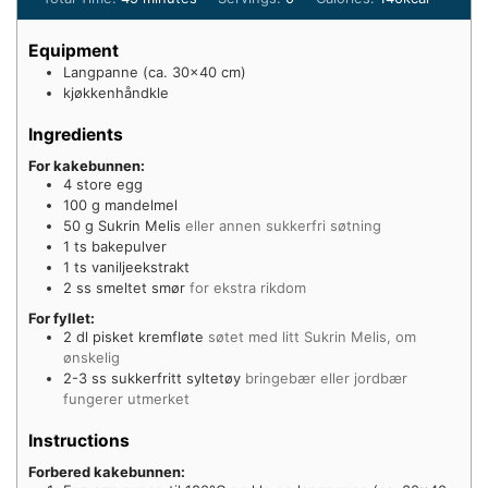
Equipment
Langpanne (ca. 30×40 cm)
kjøkkenhåndkle
Ingredients
For kakebunnen:
4
store egg
100
g
mandelmel
50
g
Sukrin Melis
eller annen sukkerfri søtning
1
ts
bakepulver
1
ts
vaniljeekstrakt
2
ss smeltet smør
for ekstra rikdom
For fyllet:
2
dl
pisket kremfløte
søtet med litt Sukrin Melis, om
ønskelig
2-3
ss sukkerfritt syltetøy
bringebær eller jordbær
fungerer utmerket
Instructions
Forbered kakebunnen: