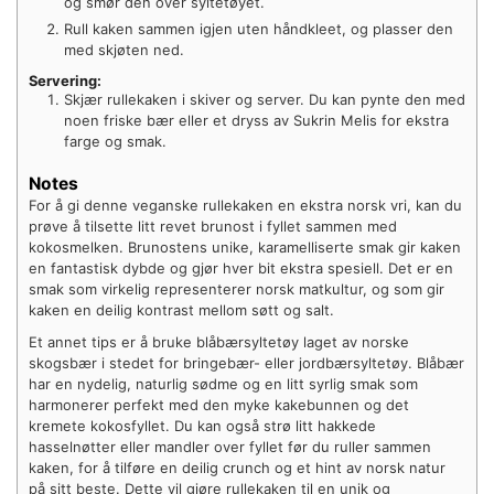
og smør den over syltetøyet.
Rull kaken sammen igjen uten håndkleet, og plasser den
med skjøten ned.
Servering:
Skjær rullekaken i skiver og server. Du kan pynte den med
noen friske bær eller et dryss av Sukrin Melis for ekstra
farge og smak.
Notes
For å gi denne veganske rullekaken en ekstra norsk vri, kan du
prøve å tilsette litt revet brunost i fyllet sammen med
kokosmelken. Brunostens unike, karamelliserte smak gir kaken
en fantastisk dybde og gjør hver bit ekstra spesiell. Det er en
smak som virkelig representerer norsk matkultur, og som gir
kaken en deilig kontrast mellom søtt og salt.
Et annet tips er å bruke blåbærsyltetøy laget av norske
skogsbær i stedet for bringebær- eller jordbærsyltetøy. Blåbær
har en nydelig, naturlig sødme og en litt syrlig smak som
harmonerer perfekt med den myke kakebunnen og det
kremete kokosfyllet. Du kan også strø litt hakkede
hasselnøtter eller mandler over fyllet før du ruller sammen
kaken, for å tilføre en deilig crunch og et hint av norsk natur
på sitt beste. Dette vil gjøre rullekaken til en unik og