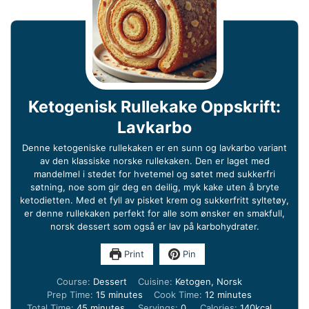
Ketogenisk Rullekake Oppskrift:
Lavkarbo
Denne ketogeniske rullekaken er en sunn og lavkarbo variant
av den klassiske norske rullekaken. Den er laget med
mandelmel i stedet for hvetemel og søtet med sukkerfri
søtning, noe som gir deg en deilig, myk kake uten å bryte
ketodietten. Med et fyll av pisket krem og sukkerfritt syltetøy,
er denne rullekaken perfekt for alle som ønsker en smakfull,
norsk dessert som også er lav på karbohydrater.
Print
Pin
Course:
Dessert
Cuisine:
Ketogen, Norsk
minutes
minutes
Prep Time:
15
minutes
Cook Time:
12
minutes
minutes
Total Time:
45
minutes
Servings:
0
Calories:
140
kcal