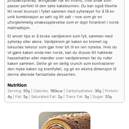
jordbærsyltetøy. Bringebær har en intens, frisk smak som
passer perfekt til den søte kakebunnen. Du kan også tilsette
litt revet brunost i fyllet sammen med syltetøyet for å få en
unik kombinasjon av søtt og litt salt – noe som gir en
uforglemmelig smaksopplevelse som er dypt forankret i norsk
mattradisjon.
Et annet tips er å bruke vaniljekrem som fyll, sammen med
syltetøy eller alene. Vaniljekrem gir kaken en kremet og
luksuriøs tekstur som gjør hver bit til en ren nytelse. Hvis du
vil gjøre kaken enda mer norsk, kan du drysse litt hakkede
hasselnøtter eller mandler over vaniljekremen før du ruller
kaken sammen. Dette gir en deilig crunch som kontrasterer
den myke kaken og kremfyllet, og gir en ekstra dimensjon til
denne allerede fantastiske desserten.
Nutrition
Serving:
50
|
Calories:
180
|
Carbohydrates:
30
|
Protein:
g
kcal
g
4
|
Fat:
5
|
Saturated Fat:
2
|
Trans Fat:
5
|
Sugar:
20
g
g
g
g
g