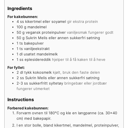
Ingredients
For kakebunnen:
4
ss kikertmel eller soyamel
gir ekstra protein
100
g
mandelmel
50
g
vegansk proteinpulver
vaniljesmak fungerer godt
50
g
Sukrin Melis eller annen sukkerfri søtning
1
ts
bakepulver
1
ts
vaniljeekstrakt
1
dl
usøtet mandelmelk
1
ss eplesidereddik
hjelper til å få kaken til å heve
For fyllet:
2
dl
tykk kokosmelk
kjølt, bruk den faste delen
2
ss Sukrin Melis eller annen sukkerfri søtning
2-3
ss sukkerfritt syltetøy
bringebær eller jordbær
fungerer utmerket
Instructions
Forbered kakebunnen:
Forvarm ovnen til 180°C og kle en langpanne (ca. 30×40
cm) med bakepapir.
I en stor bolle, bland kikertmel, mandelmel, proteinpulver,