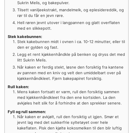
Sukrin Melis, og bakepulver.
Tilsett vaniljeekstrakt, mandelmelk, og eplesidereddik, og
rør til du får en jevn røre.
Hell røren jevnt utover i langpannen og glatt overflaten
med en slikkepott.
Stek kakebunnen:
Stek kakebunnen midt i ovnen i ca. 10-12 minutter, eller til
den er gylden og fast.
Legg et rent kjøkkenhåndkle på benken og dryss det med
litt Sukrin Melis.
Når kaken er ferdig stekt, løsne den forsiktig fra kantene
av pannen med en kniv og velt den umiddelbart over på
kjøkkenhåndkleet. Fjern bakepapiret forsiktig.
Rull kaken:
Mens kaken fortsatt er varm, rull den forsiktig sammen
med kjøkkenhåndkleet fra den ene kortsiden. La den
avkjøles helt slik for å forhindre at den sprekker senere.
Fyll og rull sammen:
Når kaken er avkjølt, rull den forsiktig ut igjen. Smør et
jevnt lag med det sukkerfrie syltetøyet over hele
kakeflaten. Pisk den kjølte kokosmelken til den blir luftig