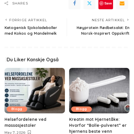
Save
SHARES
FORRIGE ARTIKKEL
NESTE ARTIKKEL
Ketogenisk Sjokoladeboller
Høyprotein Rødbetsalat: En
med Kokos og Mandelmelk
Norsk-Inspirert Oppskrift
Du Liker Kanskje Også
Blogg
Blogg
Helsefordelene ved
Kreatin mot Hjernetåke:
massasjestoler
Hvorfor “Bolle-pulveret” er
hjernens beste venn
May 7, 2026