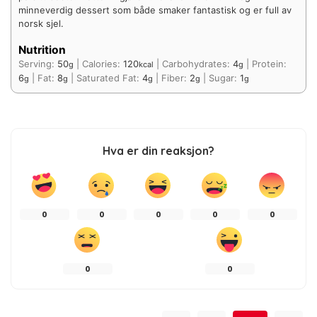
minneverdig dessert som både smaker fantastisk og er full av
norsk sjel.
Nutrition
Serving:
50
|
Calories:
120
|
Carbohydrates:
4
|
Protein:
g
kcal
g
6
|
Fat:
8
|
Saturated Fat:
4
|
Fiber:
2
|
Sugar:
1
g
g
g
g
g
Hva er din reaksjon?
0
0
0
0
0
0
0