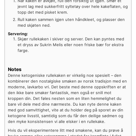
Når kaken er avkjølt, rull den forsiktig ut igjen. Smør et
jevnt lag med sukkerfritt syltetøy over hele kakeflaten, og
topp det med pisket krem.
Rull kaken sammen igjen uten håndkleet, og plasser den
med skjøten ned.
Servering:
Skjær rullekaken i skiver og server. Den kan pyntes med
et dryss av Sukrin Melis eller noen friske bær for ekstra
farge.
Notes
Denne ketogeniske rullekaken er virkelig noe spesielt – den
kombinerer den nostalgiske smaken av norsk tradisjon med en
moderne, lavkarbo vri. Det beste med denne oppskriften er at
den ikke bare smaker fantastisk, men også er snill mot
kroppen din. Det føles nesten som en liten hemmelighet du
bare vil dele med dine nærmeste. Du kan nyte denne kaken
med god samvittighet, vite at du holder deg på sporet av din
ketogene livsstil, samtidig som du får den deilige sødmen og
den myke konsistensen vi alle elsker i en rullekake.
Hvis du vil eksperimentere litt med smakene, kan du prøve å
bruke rømme eller seterrømme i stedet for kremfløte i fyllet,