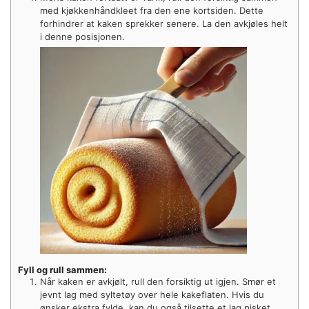
med kjøkkenhåndkleet fra den ene kortsiden. Dette
forhindrer at kaken sprekker senere. La den avkjøles helt
i denne posisjonen.
Fyll og rull sammen:
Når kaken er avkjølt, rull den forsiktig ut igjen. Smør et
jevnt lag med syltetøy over hele kakeflaten. Hvis du
ønsker ekstra fylde, kan du også tilsette et lag pisket