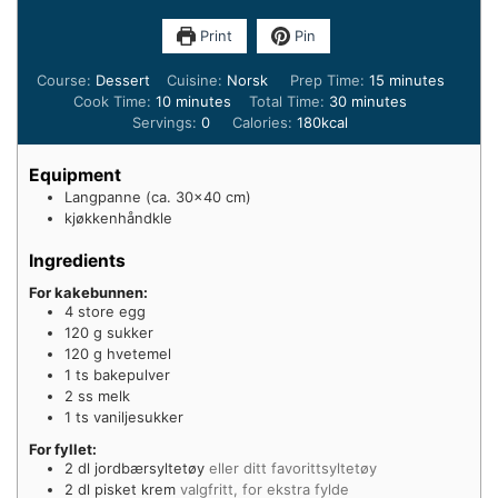
Print
Pin
minutes
Course:
Dessert
Cuisine:
Norsk
Prep Time:
15
minutes
minutes
minutes
Cook Time:
10
minutes
Total Time:
30
minutes
Servings:
0
Calories:
180
kcal
Equipment
Langpanne (ca. 30×40 cm)
kjøkkenhåndkle
Ingredients
For kakebunnen:
4
store egg
120
g
sukker
120
g
hvetemel
1
ts
bakepulver
2
ss melk
1
ts
vaniljesukker
For fyllet:
2
dl
jordbærsyltetøy
eller ditt favorittsyltetøy
2
dl
pisket krem
valgfritt, for ekstra fylde