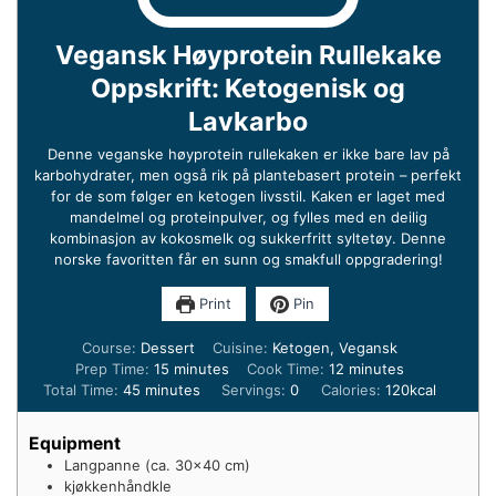
Vegansk Høyprotein Rullekake
Oppskrift: Ketogenisk og
Lavkarbo
Denne veganske høyprotein rullekaken er ikke bare lav på
karbohydrater, men også rik på plantebasert protein – perfekt
for de som følger en ketogen livsstil. Kaken er laget med
mandelmel og proteinpulver, og fylles med en deilig
kombinasjon av kokosmelk og sukkerfritt syltetøy. Denne
norske favoritten får en sunn og smakfull oppgradering!
Print
Pin
Course:
Dessert
Cuisine:
Ketogen, Vegansk
minutes
minutes
Prep Time:
15
minutes
Cook Time:
12
minutes
minutes
Total Time:
45
minutes
Servings:
0
Calories:
120
kcal
Equipment
Langpanne (ca. 30×40 cm)
kjøkkenhåndkle