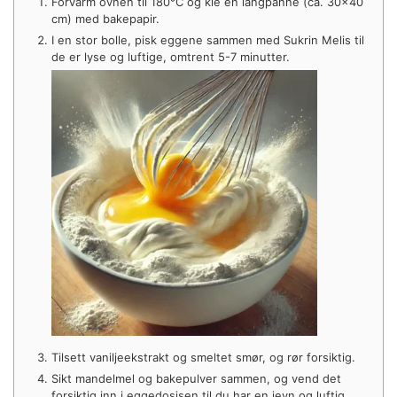
Forvarm ovnen til 180°C og kle en langpanne (ca. 30×40
cm) med bakepapir.
I en stor bolle, pisk eggene sammen med Sukrin Melis til
de er lyse og luftige, omtrent 5-7 minutter.
Tilsett vaniljeekstrakt og smeltet smør, og rør forsiktig.
Sikt mandelmel og bakepulver sammen, og vend det
forsiktig inn i eggedosisen til du har en jevn og luftig