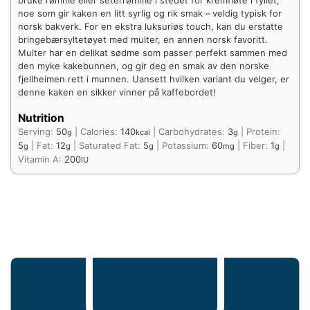
noe som gir kaken en litt syrlig og rik smak – veldig typisk for
norsk bakverk. For en ekstra luksuriøs touch, kan du erstatte
bringebærsyltetøyet med multer, en annen norsk favoritt.
Multer har en delikat sødme som passer perfekt sammen med
den myke kakebunnen, og gir deg en smak av den norske
fjellheimen rett i munnen. Uansett hvilken variant du velger, er
denne kaken en sikker vinner på kaffebordet!
Nutrition
Serving:
50
|
Calories:
140
|
Carbohydrates:
3
|
Protein:
g
kcal
g
5
|
Fat:
12
|
Saturated Fat:
5
|
Potassium:
60
|
Fiber:
1
|
g
g
g
mg
g
Vitamin A:
200
IU