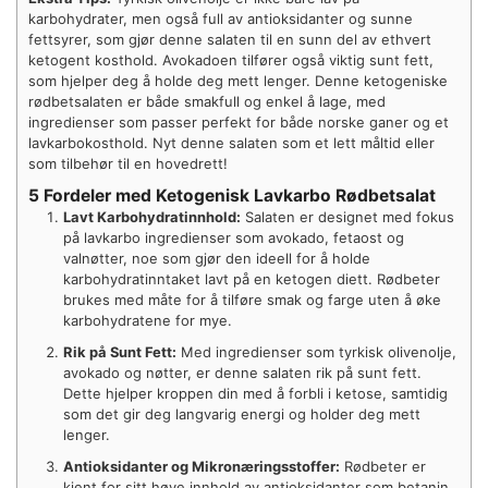
karbohydrater, men også full av antioksidanter og sunne
fettsyrer, som gjør denne salaten til en sunn del av ethvert
ketogent kosthold. Avokadoen tilfører også viktig sunt fett,
som hjelper deg å holde deg mett lenger. Denne ketogeniske
rødbetsalaten er både smakfull og enkel å lage, med
ingredienser som passer perfekt for både norske ganer og et
lavkarbokosthold. Nyt denne salaten som et lett måltid eller
som tilbehør til en hovedrett!
5 Fordeler med Ketogenisk Lavkarbo Rødbetsalat
Lavt Karbohydratinnhold:
Salaten er designet med fokus
på lavkarbo ingredienser som avokado, fetaost og
valnøtter, noe som gjør den ideell for å holde
karbohydratinntaket lavt på en ketogen diett. Rødbeter
brukes med måte for å tilføre smak og farge uten å øke
karbohydratene for mye.
Rik på Sunt Fett:
Med ingredienser som tyrkisk olivenolje,
avokado og nøtter, er denne salaten rik på sunt fett.
Dette hjelper kroppen din med å forbli i ketose, samtidig
som det gir deg langvarig energi og holder deg mett
lenger.
Antioksidanter og Mikronæringsstoffer:
Rødbeter er
kjent for sitt høye innhold av antioksidanter som betanin,