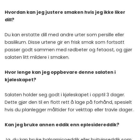
Hvordan kan jeg justere smaken hvis jeg ikke liker
dill?
Du kan erstatte dill med andre urter som persille eller
basilikum. Disse urtene gir en frisk smak som fortsatt
passer godt sammen med rødbeter og fetaost, og gjør
salaten litt mildere i smaken.
Hvor lenge kan jeg oppbevare denne salaten i
kjøleskapet?
Salaten holder seg godt i kjøleskapet i opptil 3 dager.
Dette gjør den til en flott rett å lage på forhånd, spesielt
hvis du planlegger måltider for vekttap eller travle dager.
Kan jeg bruke annen eddik enn eplesidereddik?
Ja, du kan bruke balsamicoeddik eller hvitvinseddik som