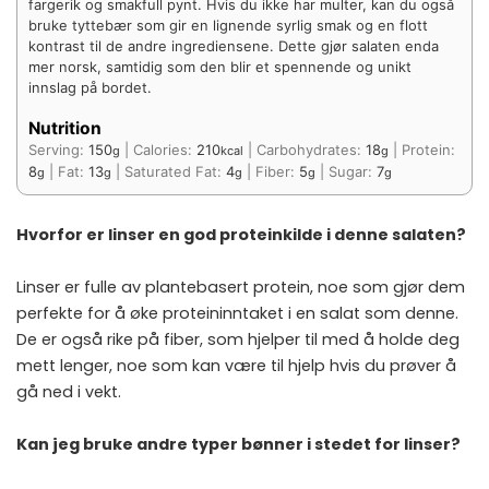
fargerik og smakfull pynt. Hvis du ikke har multer, kan du også
bruke tyttebær som gir en lignende syrlig smak og en flott
kontrast til de andre ingrediensene. Dette gjør salaten enda
mer norsk, samtidig som den blir et spennende og unikt
innslag på bordet.
Nutrition
Serving:
150
|
Calories:
210
|
Carbohydrates:
18
|
Protein:
g
kcal
g
8
|
Fat:
13
|
Saturated Fat:
4
|
Fiber:
5
|
Sugar:
7
g
g
g
g
g
Hvorfor er linser en god proteinkilde i denne salaten?
Linser er fulle av plantebasert protein, noe som gjør dem
perfekte for å øke proteininntaket i en salat som denne.
De er også rike på fiber, som hjelper til med å holde deg
mett lenger, noe som kan være til hjelp hvis du prøver å
gå ned i vekt.
Kan jeg bruke andre typer bønner i stedet for linser?