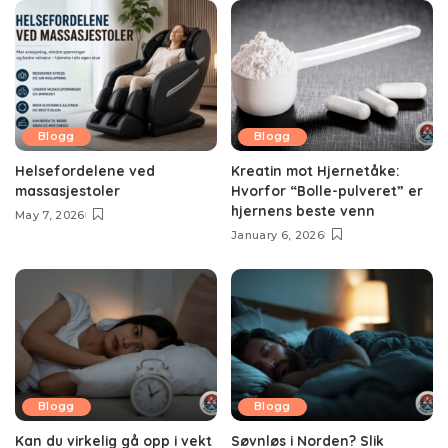
Blogg
Blogg
Helsefordelene ved
Kreatin mot Hjernetåke:
massasjestoler
Hvorfor “Bolle-pulveret” er
hjernens beste venn
May 7, 2026
January 6, 2026
Blogg
Blogg
Kan du virkelig gå opp i vekt
Søvnløs i Norden? Slik