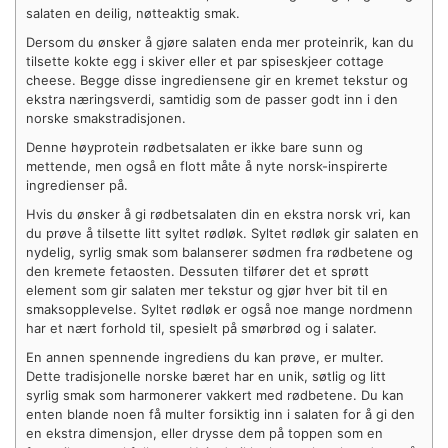
salaten en deilig, nøtteaktig smak.
Dersom du ønsker å gjøre salaten enda mer proteinrik, kan du
tilsette kokte egg i skiver eller et par spiseskjeer cottage
cheese. Begge disse ingrediensene gir en kremet tekstur og
ekstra næringsverdi, samtidig som de passer godt inn i den
norske smakstradisjonen.
Denne høyprotein rødbetsalaten er ikke bare sunn og
mettende, men også en flott måte å nyte norsk-inspirerte
ingredienser på.
Hvis du ønsker å gi rødbetsalaten din en ekstra norsk vri, kan
du prøve å tilsette litt syltet rødløk. Syltet rødløk gir salaten en
nydelig, syrlig smak som balanserer sødmen fra rødbetene og
den kremete fetaosten. Dessuten tilfører det et sprøtt
element som gir salaten mer tekstur og gjør hver bit til en
smaksopplevelse. Syltet rødløk er også noe mange nordmenn
har et nært forhold til, spesielt på smørbrød og i salater.
En annen spennende ingrediens du kan prøve, er multer.
Dette tradisjonelle norske bæret har en unik, søtlig og litt
syrlig smak som harmonerer vakkert med rødbetene. Du kan
enten blande noen få multer forsiktig inn i salaten for å gi den
en ekstra dimensjon, eller drysse dem på toppen som en