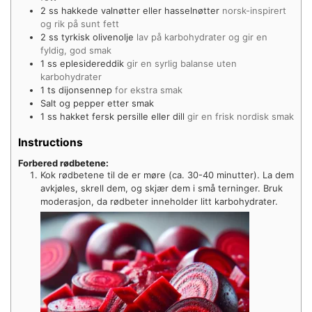
2
ss hakkede valnøtter eller hasselnøtter
norsk-inspirert
og rik på sunt fett
2
ss tyrkisk olivenolje
lav på karbohydrater og gir en
fyldig, god smak
1
ss eplesidereddik
gir en syrlig balanse uten
karbohydrater
1
ts
dijonsennep
for ekstra smak
Salt og pepper etter smak
1
ss hakket fersk persille eller dill
gir en frisk nordisk smak
Instructions
Forbered rødbetene:
Kok rødbetene til de er møre (ca. 30-40 minutter). La dem
avkjøles, skrell dem, og skjær dem i små terninger. Bruk
moderasjon, da rødbeter inneholder litt karbohydrater.