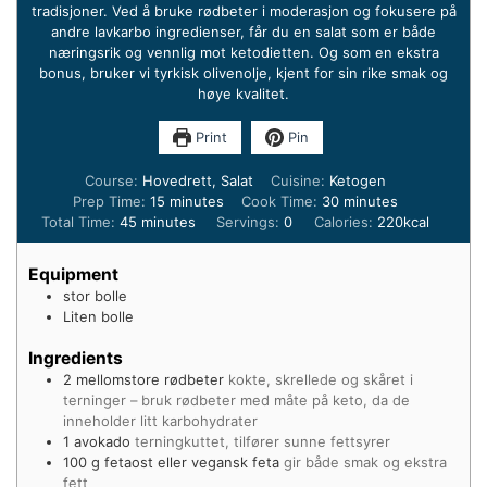
tradisjoner. Ved å bruke rødbeter i moderasjon og fokusere på
andre lavkarbo ingredienser, får du en salat som er både
næringsrik og vennlig mot ketodietten. Og som en ekstra
bonus, bruker vi tyrkisk olivenolje, kjent for sin rike smak og
høye kvalitet.
Print
Pin
Course:
Hovedrett, Salat
Cuisine:
Ketogen
minutes
minutes
Prep Time:
15
minutes
Cook Time:
30
minutes
minutes
Total Time:
45
minutes
Servings:
0
Calories:
220
kcal
Equipment
stor bolle
Liten bolle
Ingredients
2
mellomstore rødbeter
kokte, skrellede og skåret i
terninger – bruk rødbeter med måte på keto, da de
inneholder litt karbohydrater
1
avokado
terningkuttet, tilfører sunne fettsyrer
100
g
fetaost eller vegansk feta
gir både smak og ekstra
fett