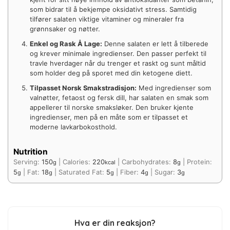
som bidrar til å bekjempe oksidativt stress. Samtidig
tilfører salaten viktige vitaminer og mineraler fra
grønnsaker og nøtter.
Enkel og Rask Å Lage:
Denne salaten er lett å tilberede
og krever minimale ingredienser. Den passer perfekt til
travle hverdager når du trenger et raskt og sunt måltid
som holder deg på sporet med din ketogene diett.
Tilpasset Norsk Smakstradisjon:
Med ingredienser som
valnøtter, fetaost og fersk dill, har salaten en smak som
appellerer til norske smaksløker. Den bruker kjente
ingredienser, men på en måte som er tilpasset et
moderne lavkarbokosthold.
Nutrition
Serving:
150
|
Calories:
220
|
Carbohydrates:
8
|
Protein:
g
kcal
g
5
|
Fat:
18
|
Saturated Fat:
5
|
Fiber:
4
|
Sugar:
3
g
g
g
g
g
Hva er din reaksjon?