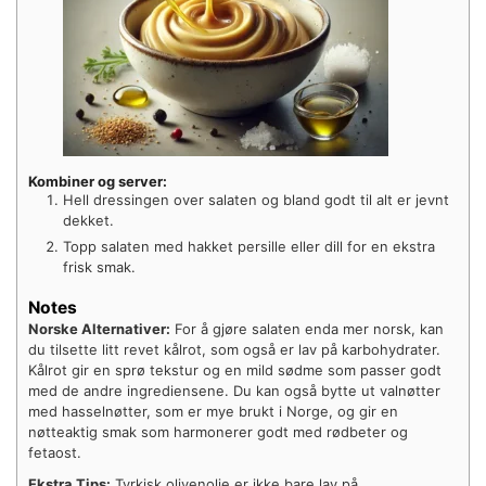
Kombiner og server:
Hell dressingen over salaten og bland godt til alt er jevnt
dekket.
Topp salaten med hakket persille eller dill for en ekstra
frisk smak.
Notes
Norske Alternativer:
For å gjøre salaten enda mer norsk, kan
du tilsette litt revet kålrot, som også er lav på karbohydrater.
Kålrot gir en sprø tekstur og en mild sødme som passer godt
med de andre ingrediensene. Du kan også bytte ut valnøtter
med hasselnøtter, som er mye brukt i Norge, og gir en
nøtteaktig smak som harmonerer godt med rødbeter og
fetaost.
Ekstra Tips:
Tyrkisk olivenolje er ikke bare lav på