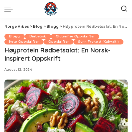
Norge Vibes
>
Blog
>
Blogg
>
Høyprotein Rødbetsalat: En Norsk-Inspirert Oppskrift
Blogg
Diabetisk
Glutenfrie Oppskrifter
Keto Oppskrifter
Oppskrifter
Sunn Frokost (Kahvaltı)
Høyprotein Rødbetsalat: En Norsk-
Inspirert Oppskrift
August 12, 2024