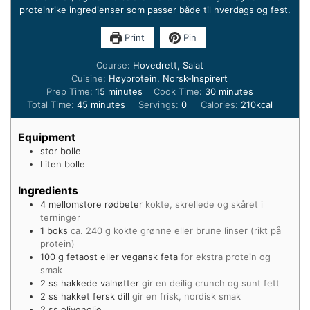
proteinrike ingredienser som passer både til hverdags og fest.
Print
Pin
Course:
Hovedrett, Salat
Cuisine:
Høyprotein, Norsk-Inspirert
minutes
minutes
Prep Time:
15
minutes
Cook Time:
30
minutes
minutes
Total Time:
45
minutes
Servings:
0
Calories:
210
kcal
Equipment
stor bolle
Liten bolle
Ingredients
4
mellomstore rødbeter
kokte, skrellede og skåret i
terninger
1
boks
ca. 240 g kokte grønne eller brune linser (rikt på
protein)
100
g
fetaost eller vegansk feta
for ekstra protein og
smak
2
ss hakkede valnøtter
gir en deilig crunch og sunt fett
2
ss hakket fersk dill
gir en frisk, nordisk smak
2
ss olivenolje