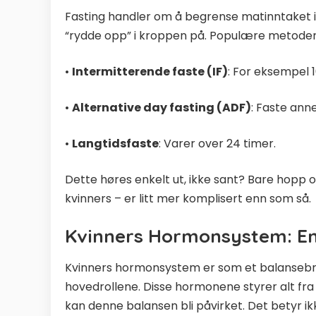
Fasting handler om å begrense matinntaket 
“rydde opp” i kroppen på. Populære metoder 
•
Intermitterende faste (IF)
: For eksempel 1
•
Alternative day fasting (ADF)
: Faste ann
•
Langtidsfaste
: Varer over 24 timer.
Dette høres enkelt ut, ikke sant? Bare hopp o
kvinners – er litt mer komplisert enn som så.
Kvinners Hormonsystem: E
Kvinners hormonsystem er som et balansebr
hovedrollene. Disse hormonene styrer alt fra 
kan denne balansen bli påvirket. Det betyr ik