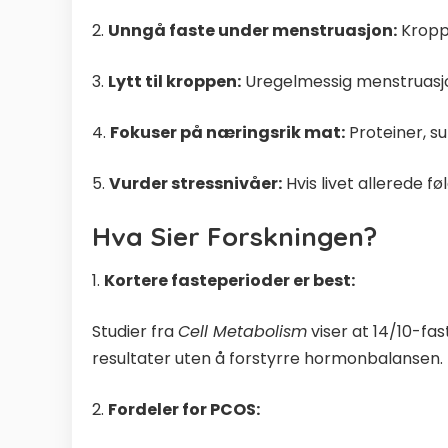
2.
Unngå faste under menstruasjon:
Kroppe
3.
Lytt til kroppen:
Uregelmessig menstruasjon
4.
Fokuser på næringsrik mat:
Proteiner, su
5.
Vurder stressnivåer:
Hvis livet allerede f
Hva Sier Forskningen?
1.
Kortere fasteperioder er best:
Studier fra
Cell Metabolism
viser at 14/10-fas
resultater uten å forstyrre hormonbalansen.
2.
Fordeler for PCOS: