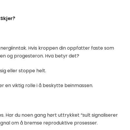
Skjer?
energiinntak. Hvis kroppen din oppfatter faste som
rogen og progesteron. Hva betyr det?
ig eller stoppe helt.
r en viktig rolle i å beskytte beinmassen.
s. Har du noen gang hørt uttrykket “sult signaliserer
signal om å bremse reproduktive prosesser.