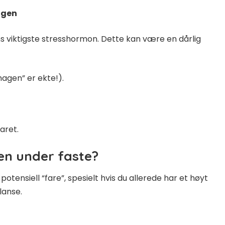
ngen
s viktigste stresshormon. Dette kan være en dårlig
magen” er ekte!).
aret.
en under faste?
tensiell “fare”, spesielt hvis du allerede har et høyt
lanse.