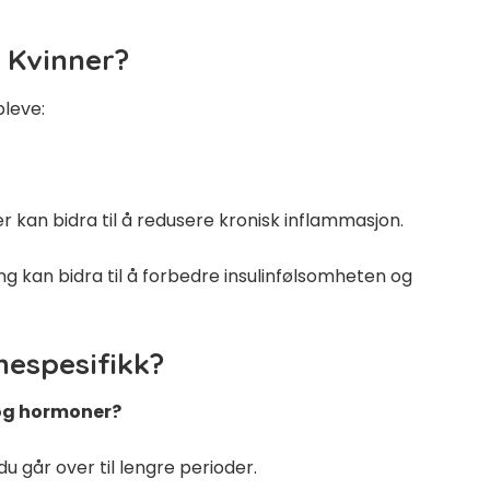
 Kvinner?
pleve:
r kan bidra til å redusere kronisk inflammasjon.
ing kan bidra til å forbedre insulinfølsomheten og
nespesifikk?
 og hormoner?
du går over til lengre perioder.