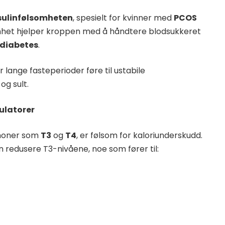
sulinfølsomheten
, spesielt for kvinner med
PCOS
omhet hjelper kroppen med å håndtere blodsukkeret
 diabetes
.
 lange fasteperioder føre til ustabile
og sult.
ulatorer
rmoner som
T3
og
T4
, er følsom for kaloriunderskudd.
an redusere T3-nivåene, noe som fører til: