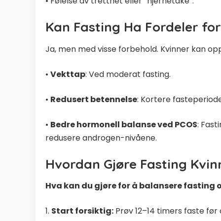
• Følelse av tretthet eller “hjernetåke”.
Kan Fasting Ha Fordeler for
Ja, men med visse forbehold. Kvinner kan op
•
Vekttap
: Ved moderat fasting.
•
Redusert betennelse
: Kortere fasteperiode
•
Bedre hormonell balanse ved PCOS
: Fast
redusere androgen-nivåene.
Hvordan Gjøre Fasting Kvin
Hva kan du gjøre for å balansere fasting
1.
Start forsiktig:
Prøv 12–14 timers faste før 