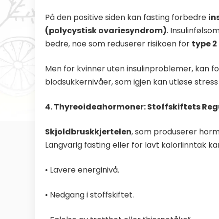
På den positive siden kan fasting forbedre
in
(polycystisk ovariesyndrom)
. Insulinføls
bedre, noe som reduserer risikoen for
type 2
Men for kvinner uten insulinproblemer, kan for
blodsukkernivåer, som igjen kan utløse stress 
4. Thyreoideahormoner: Stoffskiftets Reg
Skjoldbruskkjertelen
, som produserer ho
Langvarig fasting eller for lavt kaloriinntak k
• Lavere energinivå.
• Nedgang i stoffskiftet.