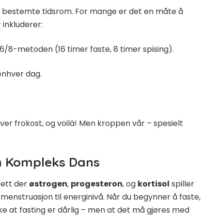
i bestemte tidsrom. For mange er det en måte å
inkluderer:
6/8-metoden (16 timer faste, 8 timer spising).
enhver dag.
ver frokost, og voilà! Men kroppen vår – spesielt
n Kompleks Dans
ett der
østrogen
,
progesteron
, og
kortisol
spiller
menstruasjon til energinivå. Når du begynner å faste,
ke at fasting er dårlig – men at det må gjøres med