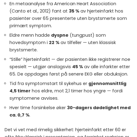
En metaanalyse fra American Heart Association
(Canto et al., 2012) fant at
35 %
av hjerteinfarkt hos
pasienter over 65 presenterte uten brystsmerte som
primært symptom.
Eldre menn hadde
dyspne
(tungpust) som
hovedsymptom i
22 %
av tilfeller — uten klassisk
brystsmerte.
“Stille” hjerteinfarkt — der pasienten ikke registrerer noe
spesielt — utgjør anslagsvis
45 %
av alle infarkter etter
65. De oppdages først på senere EKG eller obduksjon.
Tid fra symptomstart til sykehus er
gjennomsnittlig
4,5 timer
hos eldre, mot 2,1 timer hos yngre — fordi
symptomene avvises.
Hver time forsinkelse øker
30-dagers dødelighet med
ca. 0,7 %
.
Det vi vet med rimelig sikkerhet: hjerteinfarkt etter 60 er