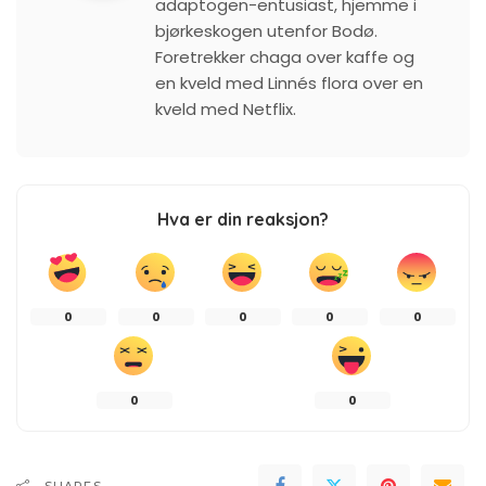
adaptogen-entusiast, hjemme i
bjørkeskogen utenfor Bodø.
Foretrekker chaga over kaffe og
en kveld med Linnés flora over en
kveld med Netflix.
Hva er din reaksjon?
0
0
0
0
0
0
0