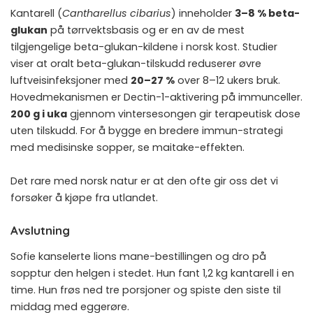
Kantarell (
Cantharellus cibarius
) inneholder
3–8 % beta-
glukan
på tørrvektsbasis og er en av de mest
tilgjengelige beta-glukan-kildene i norsk kost. Studier
viser at oralt beta-glukan-tilskudd reduserer øvre
luftveisinfeksjoner med
20–27 %
over 8–12 ukers bruk.
Hovedmekanismen er Dectin-1-aktivering på immunceller.
200 g i uka
gjennom vintersesongen gir terapeutisk dose
uten tilskudd. For å bygge en bredere immun-strategi
med medisinske sopper, se
maitake-effekten
.
Det rare med norsk natur er at den ofte gir oss det vi
forsøker å kjøpe fra utlandet.
Avslutning
Sofie kanselerte lions mane-bestillingen og dro på
sopptur den helgen i stedet. Hun fant 1,2 kg kantarell i en
time. Hun frøs ned tre porsjoner og spiste den siste til
middag med eggerøre.