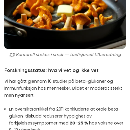
Kantarell stekes i smør — tradisjonell tilberedning
Forskningsstatus: hva vi vet og ikke vet
Vi har gått gjennom 16 studier på beta-glukaner og
immunfunksjon hos mennesker. Bildet er moderat sterkt
men nyansert.
En
oversiktsartikkel fra 2011
konkluderte at orale beta-
glukan-tilskudd reduserer hyppighet av
forkjølelsessymptomer med
20–25 %
hos voksne over
8–12 ukers bruk.