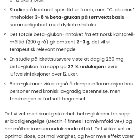
Studier på kantarell spesifikt er færre, men *C. cibarius*
inneholder
3–8 % beta-glukan på tørrvektsbasis
—
sammenlignbart med dyrkete shiitake.
Det totale beta-glukan-inntaket fra ett norsk kantarell-
måltid (200 g rå) gir omtrent
2–3 g
, det vil si
terapeutisk relevant mengde.
En studie på idrettsutøvere viste at daglig 250 mg
beta-glukan fra sopp ga
27 % reduksjon
i øvre
luftveisinfeksjoner over 12 uker.
Beta-glukaner virker også å dempe inflammasjon hos
personer med
kronisk lavgradig betennelse
, men
forskningen er fortsatt begrenset.
Det vi vet med rimelig sikkerhet: beta-glukaner fra sopp
er biotilgjengelige (Dectin-1 finnes i tarmlymfoid vev) og
har målbar immunmodulerende effekt. Det vi ikke vet er
optimal dose, optimal varighet, og hvor mye effekt varer