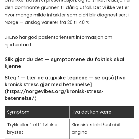
ofte ikke-klassisk i presentasjon, og forsinket reaksjon er
den dominante grunnen til dårlig utfall. Det vi ikke vet er
hvor mange milde infarkter som aldri blir diagnostisert i
Norge — anslag varierer fra 20 til 40 %.
LHL.no har god pasientorientert informasjon om
hjerteinfarkt
.
Slik gjør du det — symptomene du faktisk skal
kjenne
Steg 1 — Lær de atypiske tegnene — se også [hva
kronisk stress gjør med betennelse]
(https://norgevibes.org/kronisk-stress-
betennelse/)
Symptom
Hva det kan være
Trykk eller “tett” følelse i
Klassisk stabil/ustabil
brystet
angina