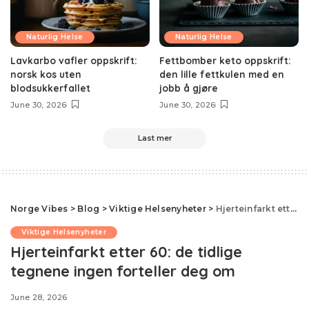
Naturlig Helse
Naturlig Helse
Lavkarbo vafler oppskrift:
Fettbomber keto oppskrift:
norsk kos uten
den lille fettkulen med en
blodsukkerfallet
jobb å gjøre
June 30, 2026
June 30, 2026
Last mer
Norge Vibes
>
Blog
>
Viktige Helsenyheter
>
Hjerteinfarkt etter 60: de tidlige tegnene ingen forteller deg om
Viktige Helsenyheter
Hjerteinfarkt etter 60: de tidlige
tegnene ingen forteller deg om
June 28, 2026