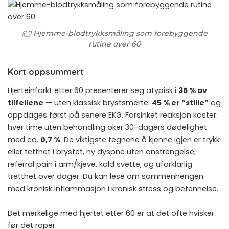
Hjemme-blodtrykksmåling som forebyggende
rutine over 60
Kort oppsummert
Hjerteinfarkt etter 60 presenterer seg atypisk i
35 % av
tilfellene
— uten klassisk brystsmerte.
45 % er “stille”
og
oppdages først på senere EKG. Forsinket reaksjon koster:
hver time uten behandling øker 30-dagers dødelighet
med ca.
0,7 %
. De viktigste tegnene å kjenne igjen er trykk
eller tetthet i brystet, ny dyspne uten anstrengelse,
referral pain i arm/kjeve, kald svette, og uforklarlig
tretthet over dager. Du kan lese om sammenhengen
med kronisk inflammasjon i
kronisk stress og betennelse
.
Det merkelige med hjertet etter 60 er at det ofte hvisker
før det roper.