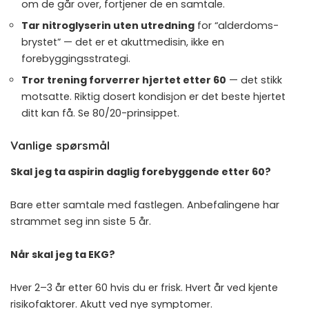
om de går over, fortjener de en samtale.
Tar nitroglyserin uten utredning
for “alderdoms-
brystet” — det er et akutt­medisin, ikke en
forebyggings­strategi.
Tror trening forverrer hjertet etter 60
— det stikk
motsatte. Riktig dosert kondisjon er det beste hjertet
ditt kan få. Se
80/20-prinsippet
.
Vanlige spørsmål
Skal jeg ta aspirin daglig forebyggende etter 60?
Bare etter samtale med fastlegen. Anbefalingene har
strammet seg inn siste 5 år.
Når skal jeg ta EKG?
Hver 2–3 år etter 60 hvis du er frisk. Hvert år ved kjente
risikofaktorer. Akutt ved nye symptomer.