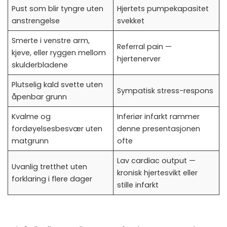
Pust som blir tyngre uten
Hjertets pumpekapasitet
anstrengelse
svekket
Smerte i venstre arm,
Referral pain —
kjeve, eller ryggen mellom
hjertenerver
skulderbladene
Plutselig kald svette uten
Sympatisk stress-respons
åpenbar grunn
Kvalme og
Inferiør infarkt rammer
fordøyelsesbesvær uten
denne presentasjonen
matgrunn
ofte
Lav cardiac output —
Uvanlig tretthet uten
kronisk hjertesvikt eller
forklaring i flere dager
stille infarkt