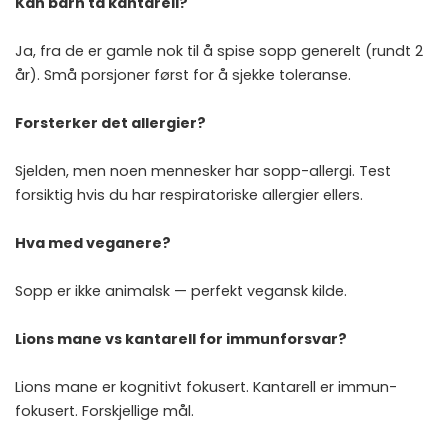
Kan barn ta kantarell?
Ja, fra de er gamle nok til å spise sopp generelt (rundt 2
år). Små porsjoner først for å sjekke toleranse.
Forsterker det allergier?
Sjelden, men noen mennesker har sopp-allergi. Test
forsiktig hvis du har respiratoriske allergier ellers.
Hva med veganere?
Sopp er ikke animalsk — perfekt vegansk kilde.
Lions mane vs kantarell for immunforsvar?
Lions mane
er kognitivt fokusert. Kantarell er immun-
fokusert. Forskjellige mål.