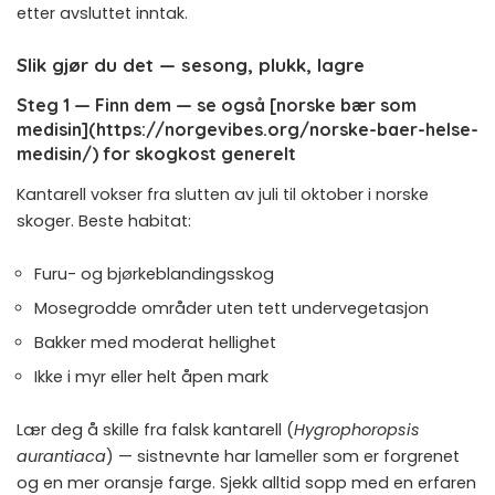
etter avsluttet inntak.
Slik gjør du det — sesong, plukk, lagre
Steg 1 — Finn dem — se også [norske bær som
medisin](https://norgevibes.org/norske-baer-helse-
medisin/) for skogkost generelt
Kantarell vokser fra slutten av juli til oktober i norske
skoger. Beste habitat:
Furu- og bjørkeblandingsskog
Mosegrodde områder uten tett undervegetasjon
Bakker med moderat hellighet
Ikke i myr eller helt åpen mark
Lær deg å skille fra falsk kantarell (
Hygrophoropsis
aurantiaca
) — sistnevnte har lameller som er forgrenet
og en mer oransje farge. Sjekk alltid sopp med en erfaren