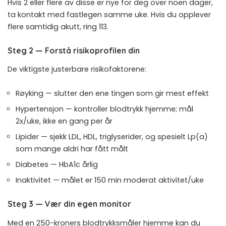
Hvis 2 eller flere av disse er nye for deg over noen dager,
ta kontakt med fastlegen samme uke. Hvis du opplever
flere samtidig akutt, ring 113.
Steg 2 — Forstå risikoprofilen din
De viktigste justerbare risikofaktorene:
Røyking — slutter den ene tingen som gir mest effekt
Hypertensjon — kontroller blodtrykk hjemme; mål
2x/uke, ikke en gang per år
Lipider — sjekk LDL, HDL, triglyserider, og spesielt Lp(a)
som mange aldri har fått målt
Diabetes — HbA1c årlig
Inaktivitet — målet er 150 min moderat aktivitet/uke
Steg 3 — Vær din egen monitor
Med en 250-kroners blodtrykksmåler hjemme kan du