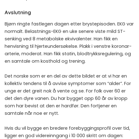
Avslutning
Bjørn ringte fastlegen dagen etter brystepisoden. EKG var
normalt. Belastnings-EKG en uke senere viste mild ST-
senking ved 8 metabolske ekvivalenter. Han fikk en
henvisning til hjerteundersøkelse. Plakk i venstre koronar­
arterie, moderat. Han fikk statin, blodtrykksregulering, og
en samtale om kosthold og trening.
Det norske som er en del av dette bildet er at vi har en
kollektiv tendens til å avvise symptomer som “alder”. For
unge er det greit nok å vente og se. For folk over 60 er
det den dyre vanen. Du har bygget opp 60 år av kropp
som har bevist at den er hardfør. Den fortjener en
samtale når noe er nytt.
Hvis du vil bygge en bredere forebyggings­profil over tid,
ligger en god videreinngang i
10 000 skritt om dagen: