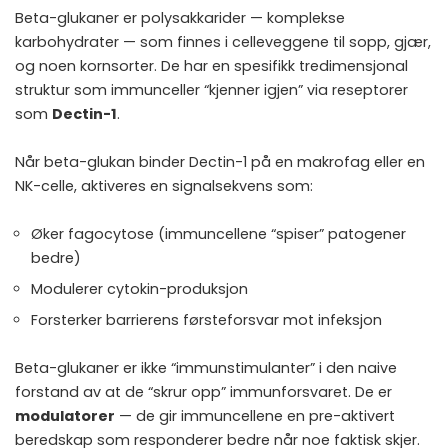
Beta-glukaner er polysakkarider — komplekse
karbohydrater — som finnes i celleveggene til sopp, gjær,
og noen kornsorter. De har en spesifikk tredimensjonal
struktur som immunceller “kjenner igjen” via reseptorer
som
Dectin-1
.
Når beta-glukan binder Dectin-1 på en makrofag eller en
NK-celle, aktiveres en signalsekvens som:
Øker fagocytose (immuncellene “spiser” patogener
bedre)
Modulerer cytokin-produksjon
Forsterker barrierens førsteforsvar mot infeksjon
Beta-glukaner er ikke “immunstimulanter” i den naive
forstand av at de “skrur opp” immunforsvaret. De er
modulatorer
— de gir immuncellene en pre-aktivert
beredskap som responderer bedre når noe faktisk skjer.