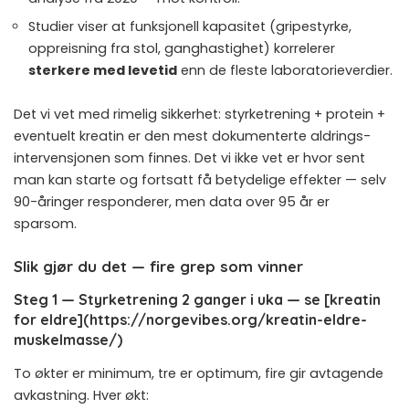
Studier viser at funksjonell kapasitet (gripestyrke,
oppreisning fra stol, ganghastighet) korrelerer
sterkere med levetid
enn de fleste laboratorieverdier.
Det vi vet med rimelig sikkerhet: styrketrening + protein +
eventuelt kreatin er den mest dokumenterte aldrings-
intervensjonen som finnes. Det vi ikke vet er hvor sent
man kan starte og fortsatt få betydelige effekter — selv
90-åringer responderer, men data over 95 år er
sparsom.
Slik gjør du det — fire grep som vinner
Steg 1 — Styrketrening 2 ganger i uka — se [kreatin
for eldre](https://norgevibes.org/kreatin-eldre-
muskelmasse/)
To økter er minimum, tre er optimum, fire gir avtagende
avkastning. Hver økt: