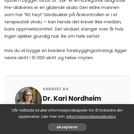
system bygget rundt at “syk” er en kategorisk diagnose.
Pre-diabetes er en glidende skala. Den eldre mannen
som har “litt høyt” blodsukker på årskontrollen er i et
terapeutisk vindu — kan hende det krever ikke medisin,
bare oppmerksomhet. Det vinduet stenger over år hvis
ingen sjekker grundig nok. Be om hele settet.
Hvis du vil bygge en bredere forebyggings­strategi, ligger
neste skritt i
10 000 skritt og helse-myten
.
SKREVET AV
Dr. Kari Nordheim
Endokrinolog ved Haukeland
Vår nettside bruker informasjonskapsler for å forbedre din
universitetssykehus. Skriver om
opplevelse. Lær mer om:
informasjonskapselpolicy
hormoner, mineraler og vitaminer
aksepterer
på en måte som ikke er pamflett