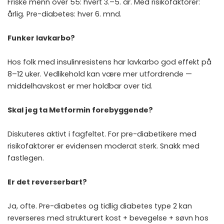
Friske menn over 55: hvert 3.–5. år. Med risikofaktorer:
årlig. Pre-diabetes: hver 6. mnd.
Funker lavkarbo?
Hos folk med insulinresistens har lavkarbo god effekt på
8–12 uker. Vedlikehold kan være mer utfordrende —
middelhavskost er mer holdbar over tid.
Skal jeg ta Metformin forebyggende?
Diskuteres aktivt i fagfeltet. For pre-diabetikere med
risikofaktorer er evidensen moderat sterk. Snakk med
fastlegen.
Er det reverserbart?
Ja, ofte. Pre-diabetes og tidlig diabetes type 2 kan
reverseres med strukturert kost + bevegelse + søvn hos