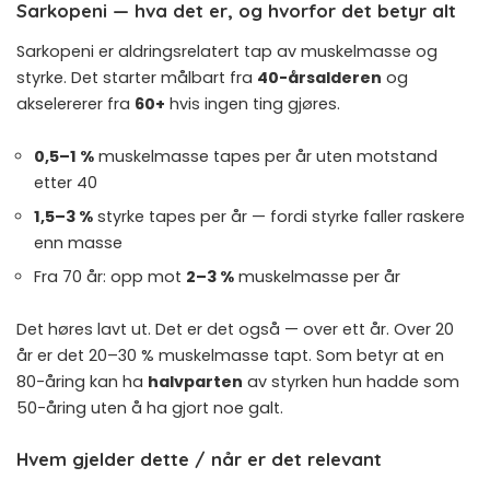
Sarkopeni — hva det er, og hvorfor det betyr alt
Sarkopeni er aldringsrelatert tap av muskelmasse og
styrke. Det starter målbart fra
40-årsalderen
og
akselererer fra
60+
hvis ingen ting gjøres.
0,5–1 %
muskelmasse tapes per år uten motstand
etter 40
1,5–3 %
styrke tapes per år — fordi styrke faller raskere
enn masse
Fra 70 år: opp mot
2–3 %
muskelmasse per år
Det høres lavt ut. Det er det også — over ett år. Over 20
år er det 20–30 % muskelmasse tapt. Som betyr at en
80-åring kan ha
halvparten
av styrken hun hadde som
50-åring uten å ha gjort noe galt.
Hvem gjelder dette / når er det relevant