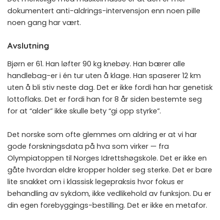
dokumentert anti-aldrings-intervensjon enn noen pille
noen gang har vært.
Avslutning
Bjørn er 61. Han løfter 90 kg knebøy. Han bærer alle
handlebag-er i én tur uten å klage. Han spaserer 12 km
uten å bli stiv neste dag. Det er ikke fordi han har genetisk
lottoflaks. Det er fordi han for 8 år siden bestemte seg
for at “alder” ikke skulle bety “gi opp styrke”.
Det norske som ofte glemmes om aldring er at vi har
gode forskningsdata på hva som virker — fra
Olympiatoppen til Norges Idrettshøgskole. Det er ikke en
gåte hvordan eldre kropper holder seg sterke. Det er bare
lite snakket om i klassisk legepraksis hvor fokus er
behandling av sykdom, ikke vedlikehold av funksjon. Du er
din egen forebyggings-bestilling. Det er ikke en metafor.