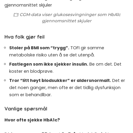
CGM-data viser glukosesvingninger som HbA1c
gjennom­snittet skjuler
Hva folk gjør feil
Stoler på BMI som “trygg”.
TOFI gir samme
metabolske risiko uten å se det utenpå.
Fastlegen som ikke sjekker insulin.
Be om det. Det
koster en blodprøve.
Tror “litt høyt blodsukker” er aldersnormalt.
Det er
det noen ganger, men ofte er det tidlig dysfunksjon
som er behandlbar.
Vanlige spørsmål
Hvor ofte sjekke HbA1c?