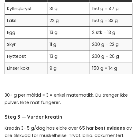
Kyllingbryst
31 g
150 g = 47 g
Laks
22 g
150 g = 33 g
Egg
13 g
2 stk = 13 g
Skyr
11 g
200 g = 22 g
Hytteost
13 g
200 g = 26 g
Linser kokt
9 g
150 g = 14 g
30+ g per måltid × 3 = enkel matematikk. Du trenger ikke
pulver. Ekte mat fungerer.
Steg 3 — Vurder kreatin
Kreatin 3–5 g/dag hos eldre over 65 har
best evidens
av
alle tilskudd for muskelhelse. Trygt, billig, dokumentert.