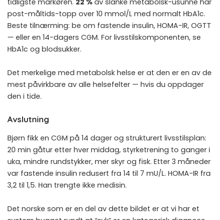
tidligste markøren.
22 %
av slanke metabolsk-usunne har
post-måltids-topp over 10 mmol/L med normalt HbA1c.
Beste tilnærming: be om fastende insulin, HOMA-IR, OGTT
— eller en 14-dagers CGM. For livsstilskomponenten, se
HbA1c og blodsukker
.
Det merkelige med metabolsk helse er at den er en av de
mest påvirkbare av alle helsefelter — hvis du oppdager
den i tide.
Avslutning
Bjørn fikk en CGM på 14 dager og strukturert livsstilsplan:
20 min gåtur etter hver middag, styrketrening to ganger i
uka, mindre rundstykker, mer skyr og fisk. Etter 3 måneder
var fastende insulin redusert fra 14 til 7 mU/L. HOMA-IR fra
3,2 til 1,5. Han trengte ikke medisin.
Det norske som er en del av dette bildet er at vi har et