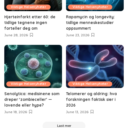
Viktige Helsenyheter
Viktige Helsenyheter
Hjerteinfarkt etter 60: de
Rapamycin og longevity:
tidlige tegnene ingen
tidlige menneskestudier
forteller deg om
oppsummert
June 28, 2026
June 23, 2026
Viktige Helsenyheter
Viktige Helsenyheter
Senolytica: medisinene som
Telomerer og aldring: hva
dreper ‘zombieceller’ —
forskningen faktisk sier i
lovende eller hype?
2026
June 18, 2026
June 13, 2026
Last mer