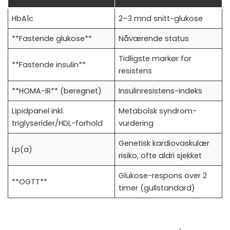
HbA1c
2–3 mnd snitt-glukose
**Fastende glukose**
Nåværende status
Tidligste markør for
**Fastende insulin**
resistens
**HOMA-IR** (beregnet)
Insulinresistens-indeks
Lipidpanel inkl.
Metabolsk syndrom-
triglyserider/HDL-forhold
vurdering
Genetisk kardiovaskulær
Lp(a)
risiko, ofte aldri sjekket
Glukose-respons over 2
**OGTT**
timer (gullstandard)