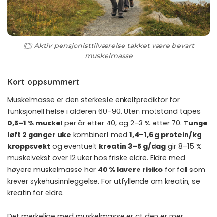
Aktiv pensjonisttilværelse takket være bevart
muskelmasse
Kort oppsummert
Muskelmasse er den sterkeste enkeltprediktor for
funksjonell helse i alderen 60–90. Uten motstand tapes
0,5–1 % muskel
per år etter 40, og 2–3 % etter 70.
Tunge
løft 2 ganger uke
kombinert med
1,4–1,6 g protein/kg
kroppsvekt
og eventuelt
kreatin 3–5 g/dag
gir 8–15 %
muskelvekst over 12 uker hos friske eldre. Eldre med
høyere muskelmasse har
40 % lavere risiko
for fall som
krever sykehusinnleggelse. For utfyllende om kreatin, se
kreatin for eldre
.
Det merkelige med muskelmasse er at den er mer