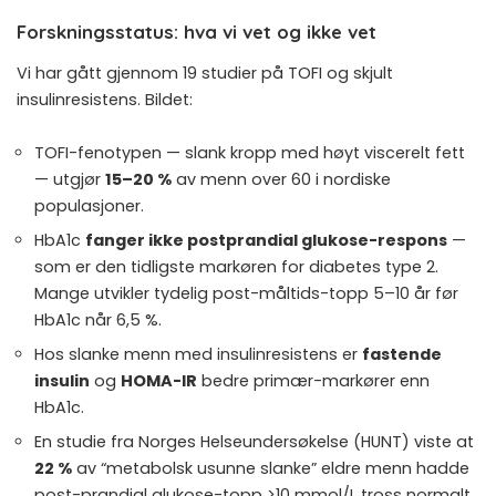
Forskningsstatus: hva vi vet og ikke vet
Vi har gått gjennom 19 studier på TOFI og skjult
insulinresistens. Bildet:
TOFI-fenotypen — slank kropp med høyt viscerelt fett
— utgjør
15–20 %
av menn over 60 i nordiske
populasjoner.
HbA1c
fanger ikke postprandial glukose-respons
—
som er den tidligste markøren for diabetes type 2.
Mange utvikler tydelig post-måltids-topp 5–10 år før
HbA1c når 6,5 %.
Hos slanke menn med insulinresistens er
fastende
insulin
og
HOMA-IR
bedre primær-markører enn
HbA1c.
En studie fra Norges Helseundersøkelse (HUNT) viste at
22 %
av “metabolsk usunne slanke” eldre menn hadde
post-prandial glukose-topp >10 mmol/L tross normalt