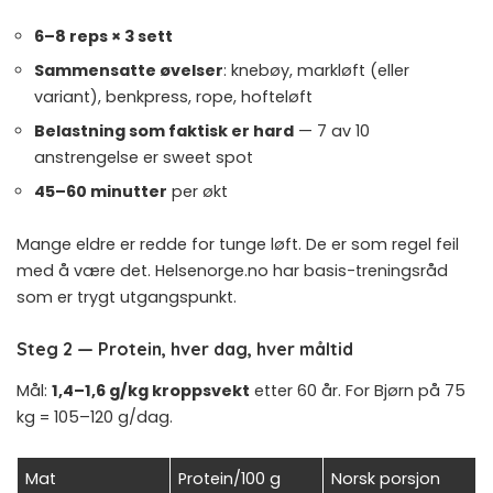
6–8 reps × 3 sett
Sammensatte øvelser
: knebøy, markløft (eller
variant), benkpress, rope, hofteløft
Belastning som faktisk er hard
— 7 av 10
anstrengelse er sweet spot
45–60 minutter
per økt
Mange eldre er redde for tunge løft. De er som regel feil
med å være det.
Helsenorge.no har basis-treningsråd
som er trygt utgangspunkt.
Steg 2 — Protein, hver dag, hver måltid
Mål:
1,4–1,6 g/kg kroppsvekt
etter 60 år. For Bjørn på 75
kg = 105–120 g/dag.
Mat
Protein/100 g
Norsk porsjon