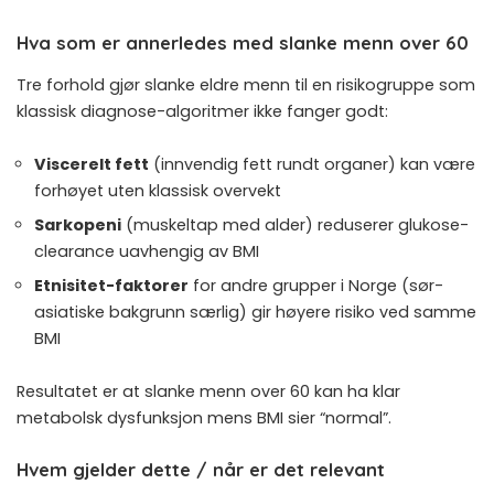
Hva som er annerledes med slanke menn over 60
Tre forhold gjør slanke eldre menn til en risikogruppe som
klassisk diagnose-algoritmer ikke fanger godt:
Viscerelt fett
(innvendig fett rundt organer) kan være
forhøyet uten klassisk overvekt
Sarkopeni
(muskeltap med alder) reduserer glukose-
clearance uavhengig av BMI
Etnisitet-faktorer
for andre grupper i Norge (sør-
asiatiske bakgrunn særlig) gir høyere risiko ved samme
BMI
Resultatet er at slanke menn over 60 kan ha klar
metabolsk dysfunksjon mens BMI sier “normal”.
Hvem gjelder dette / når er det relevant