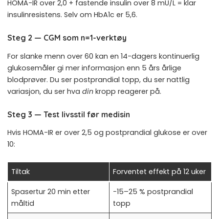
HOMA-IR over 2,0 + fastende insulin over 8 mU/L = klar
insulinresistens. Selv om HbA1c er 5,6.
Steg 2 — CGM som n=1-verktøy
For slanke menn over 60 kan en 14-dagers
kontinuerlig
glukosemåler
gi mer informasjon enn 5 års årlige
blodprøver. Du ser postprandial topp, du ser nattlig
variasjon, du ser hva
din
kropp reagerer på.
Steg 3 — Test livsstil før medisin
Hvis HOMA-IR er over 2,5 og postprandial glukose er over
10:
Tiltak
Forventet effekt på 12 uker
Spasertur 20 min etter
−15–25 % postprandial
måltid
topp