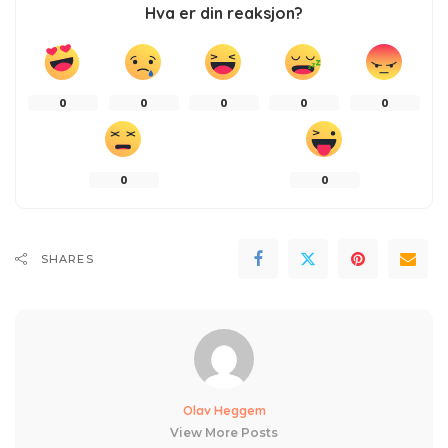
Hva er din reaksjon?
0
0
0
0
0
0
0
SHARES
Olav Heggem
View More Posts