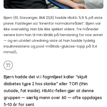
Bjørn (61, Stavanger, BMI 23,8) hadde HbA1c 5,9 % på siste
prøve. Fastlegen sa “innenfor normalområdet”. Bjørn var
ikke overvektig. Han ble ikke sjekket videre. Tre måneder
senere kom han til min klinikk på henvisning for noe annet
— og en utvidet utredning viste at han hadde tydelig
insulinresistens og post-måltids-glukose-topp på 11,4
mmol/L.
Bjørn hadde det vi i fagmiljøet kaller “skjult
diabetes type 2 hos slanke” eller TOFI (thin
outside, fat inside). HbA1c-fellen gjør at denne
gruppen — særlig menn over 60 — ofte oppdages
5–10 år for sent.