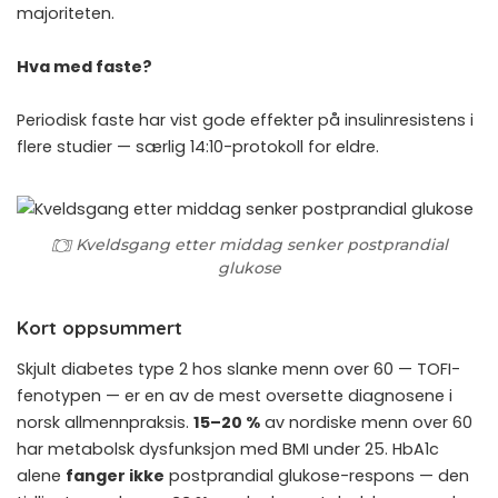
majoriteten.
Hva med faste?
Periodisk faste
har vist gode effekter på insulinresistens i
flere studier — særlig 14:10-protokoll for eldre.
Kveldsgang etter middag senker postprandial
glukose
Kort oppsummert
Skjult diabetes type 2 hos slanke menn over 60 — TOFI-
fenotypen — er en av de mest oversette diagnosene i
norsk allmennpraksis.
15–20 %
av nordiske menn over 60
har metabolsk dysfunksjon med BMI under 25. HbA1c
alene
fanger ikke
postprandial glukose-respons — den