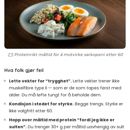
Proteinrikt måltid for å motvirke sarkopeni etter 60
Hva folk gjør feil
Lette vekter for “trygghet”.
Lette vekter trener ikke
muskelfibre type II — som er de som tapes først med
alder. Du må løfte tungt for å beholde dem.
Kondisjon i stedet for styrke.
Begge trengs. Styrke er
ikke valgfritt etter 60.
Hopp over måltid med protein “fordi jeg ikke er
sulten”.
Du trenger 30+ g per måltid uavhengig av sult