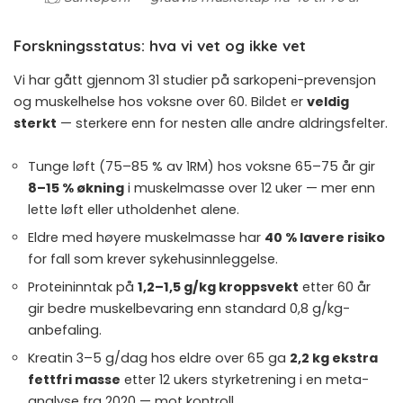
Forskningsstatus: hva vi vet og ikke vet
Vi har gått gjennom 31 studier på sarkopeni-prevensjon
og muskelhelse hos voksne over 60. Bildet er
veldig
sterkt
— sterkere enn for nesten alle andre aldringsfelter.
Tunge løft (75–85 % av 1RM) hos voksne 65–75 år gir
8–15 % økning
i muskelmasse over 12 uker — mer enn
lette løft eller utholdenhet alene.
Eldre med høyere muskelmasse har
40 % lavere risiko
for fall som krever sykehusinnleggelse.
Proteininntak på
1,2–1,5 g/kg kroppsvekt
etter 60 år
gir bedre muskelbevaring enn standard 0,8 g/kg-
anbefaling.
Kreatin 3–5 g/dag hos eldre over 65 ga
2,2 kg ekstra
fettfri masse
etter 12 ukers styrketrening i en meta-
analyse fra 2020 — mot kontroll.