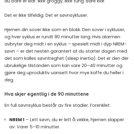
du bare er klar. Ikke groggy, ikke tung. Bare klar.
Det er ikke tilfeldig. Det er søvnsykluser.
Hjernen din sover ikke som en blokk. Den sover i sykluser,
og hver syklus er rundt 90 minutter lang. Hvis alarmen
avbryter deg midt i en syklus – spesielt midt i dyp NREM-
søvn – er det nesten garantert at du starter dagen med
det som kalles søvntreghet (sleep inertia). Det er den der
ubrukelige tilstanden som kan vare 20–40 minutter og
gjøre deg uproduktiv uansett hvor mye kaffe du heller i
deg.
Hva skjer egentlig i de 90 minuttene
En full søvnsyklus består av fire stadier. Forenklet:
NREM 1
– Lett søvn, du er lett å vekke, hjernen slapper
av. Varer 5–10 minutter.