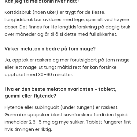
Kan jeg ta melatonin hver natt?
Korttidsbruk (noen uker) er trygt for de fleste.
Langtidsbruk bør avklares med lege, spesielt ved høyere
doser. Det finnes for lite langtidsforskning på daglig bruk
over måneder og år til å si dette med full sikkerhet.
Virker melatonin bedre på tom mage?
Ja, opptak er raskere og mer forutsigbart på tom mage
eller lett mage. Et tungt måltid rett før kan forsinke
opptaket med 30–60 minutter.
Hva er den beste melatoninvarianten – tablett,
gummi eller flytende?
Flytende eller sublingualt (under tungen) er raskest.
Gummi er upopulær blant søvnforskere fordi den typisk
inneholder 2,5–5 mg og mye sukker. Tablett fungerer fint
hvis timingen er riktig.