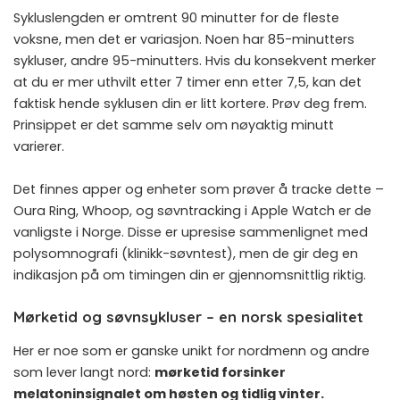
Sykluslengden er omtrent 90 minutter for de fleste
voksne, men det er variasjon. Noen har 85-minutters
sykluser, andre 95-minutters. Hvis du konsekvent merker
at du er mer uthvilt etter 7 timer enn etter 7,5, kan det
faktisk hende syklusen din er litt kortere. Prøv deg frem.
Prinsippet er det samme selv om nøyaktig minutt
varierer.
Det finnes apper og enheter som prøver å tracke dette –
Oura Ring, Whoop, og søvntracking i Apple Watch er de
vanligste i Norge. Disse er upresise sammenlignet med
polysomnografi (klinikk-søvntest), men de gir deg en
indikasjon på om timingen din er gjennomsnittlig riktig.
Mørketid og søvnsykluser – en norsk spesialitet
Her er noe som er ganske unikt for nordmenn og andre
som lever langt nord:
mørketid forsinker
melatoninsignalet om høsten og tidlig vinter.