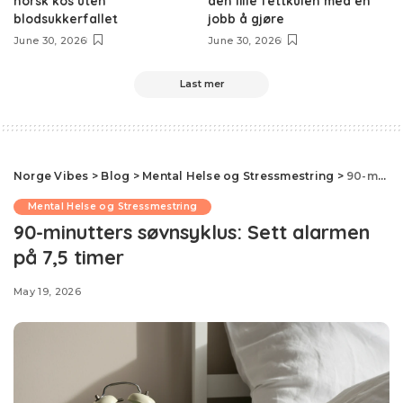
norsk kos uten
den lille fettkulen med en
blodsukkerfallet
jobb å gjøre
June 30, 2026
June 30, 2026
Last mer
Norge Vibes
>
Blog
>
Mental Helse og Stressmestring
>
90-minutters søvnsyklus: Sett alarmen på 7,5 timer
Mental Helse og Stressmestring
90-minutters søvnsyklus: Sett alarmen
på 7,5 timer
May 19, 2026