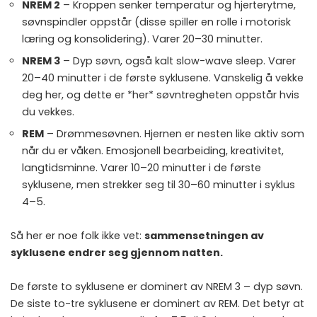
NREM 2
– Kroppen senker temperatur og hjerterytme,
søvnspindler oppstår (disse spiller en rolle i motorisk
læring og konsolidering). Varer 20–30 minutter.
NREM 3
– Dyp søvn, også kalt slow-wave sleep. Varer
20–40 minutter i de første syklusene. Vanskelig å vekke
deg her, og dette er *her* søvntregheten oppstår hvis
du vekkes.
REM
– Drømmesøvnen. Hjernen er nesten like aktiv som
når du er våken. Emosjonell bearbeiding, kreativitet,
langtidsminne. Varer 10–20 minutter i de første
syklusene, men strekker seg til 30–60 minutter i syklus
4–5.
Så her er noe folk ikke vet:
sammensetningen av
syklusene endrer seg gjennom natten.
De første to syklusene er dominert av NREM 3 – dyp søvn.
De siste to-tre syklusene er dominert av REM. Det betyr at