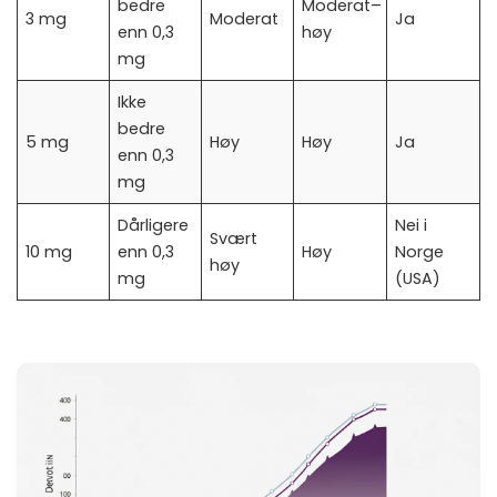
bedre
Moderat–
3 mg
Moderat
Ja
enn 0,3
høy
mg
Ikke
bedre
5 mg
Høy
Høy
Ja
enn 0,3
mg
Dårligere
Nei i
Svært
10 mg
enn 0,3
Høy
Norge
høy
mg
(USA)