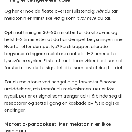
Timing er viktigere enn dose
Og her er noe de fleste overser fullstendig:
når
du tar
melatonin er minst like viktig som
hvor mye
du tar.
Optimal timing er 30–90 minutter før du vil sovne, og
helst 1–2 timer etter at du har dempet belysningen inne.
Hvorfor etter dempet lys? Fordi kroppen allerede
begynner å frigjøre melatonin naturlig 1–2 timer etter
lysnivåene synker. Eksternt melatonin virker best som et
forsterker av dette signalet, ikke som erstatning for det.
Tar du melatonin ved sengetid og forventer å sovne
umiddelbart, misforstår du mekanismen. Det er ikke
Nyquil. Det er et signal som trenger tid til å binde seg til
reseptorer og sette i gang en kaskade av fysiologiske
endringer.
Mørketid-paradokset: Mer melatonin er ikke
løsningen