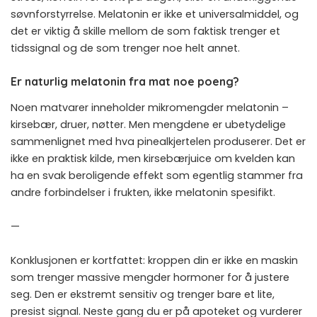
søvnforstyrrelse. Melatonin er ikke et universalmiddel, og
det er viktig å skille mellom de som faktisk trenger et
tidssignal og de som trenger noe helt annet.
Er naturlig melatonin fra mat noe poeng?
Noen matvarer inneholder mikromengder melatonin –
kirsebær, druer, nøtter. Men mengdene er ubetydelige
sammenlignet med hva pinealkjertelen produserer. Det er
ikke en praktisk kilde, men kirsebærjuice om kvelden kan
ha en svak beroligende effekt som egentlig stammer fra
andre forbindelser i frukten, ikke melatonin spesifikt.
—
Konklusjonen er kortfattet: kroppen din er ikke en maskin
som trenger massive mengder hormoner for å justere
seg. Den er ekstremt sensitiv og trenger bare et lite,
presist signal. Neste gang du er på apoteket og vurderer