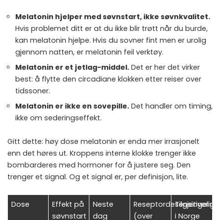
Melatonin hjelper med søvnstart, ikke søvnkvalitet.
Hvis problemet ditt er at du ikke blir trøtt når du burde,
kan melatonin hjelpe. Hvis du sovner fint men er urolig
gjennom natten, er melatonin feil verktøy.
Melatonin er et jetlag-middel.
Det er her det virker
best: å flytte den circadiane klokken etter reiser over
tidssoner.
Melatonin er ikke en sovepille.
Det handler om timing,
ikke om sederingseffekt.
Gitt dette: høy dose melatonin er enda mer irrasjonelt
enn det høres ut. Kroppens interne klokke trenger ikke
bombarderes med hormoner for å justere seg. Den
trenger et signal. Og et signal er, per definisjon, lite.
Dose
Effekt på
Neste
Reseptordesensitivering
Tilgjengelig
søvnstart
dag
(over
i Norge