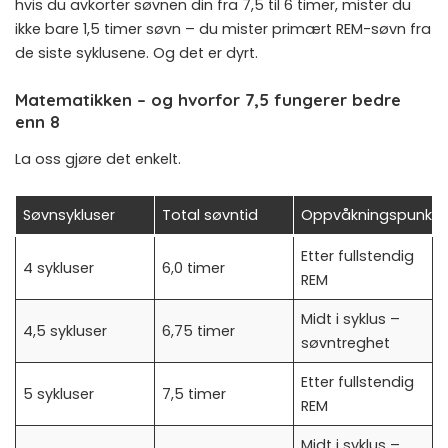
hvis du avkorter søvnen din fra 7,5 til 6 timer, mister du
ikke bare 1,5 timer søvn – du mister primært REM-søvn fra
de siste syklusene. Og det er dyrt.
Matematikken – og hvorfor 7,5 fungerer bedre
enn 8
La oss gjøre det enkelt.
Søvnsykluser
Total søvntid
Oppvåkningspunkt
Etter fullstendig
4 sykluser
6,0 timer
REM
Midt i syklus –
4,5 sykluser
6,75 timer
søvntreghet
Etter fullstendig
5 sykluser
7,5 timer
REM
Midt i syklus –