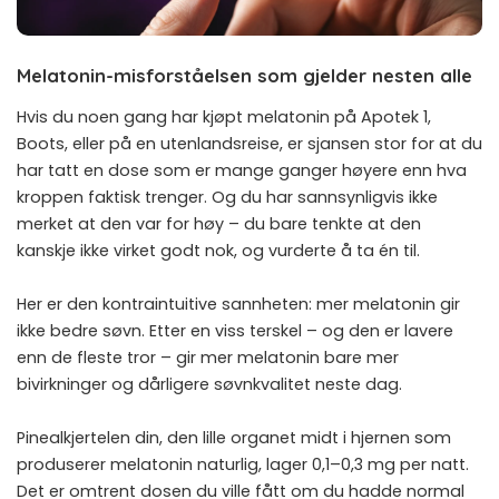
Melatonin-misforståelsen som gjelder nesten alle
Hvis du noen gang har kjøpt melatonin på Apotek 1,
Boots, eller på en utenlandsreise, er sjansen stor for at du
har tatt en dose som er mange ganger høyere enn hva
kroppen faktisk trenger. Og du har sannsynligvis ikke
merket at den var for høy – du bare tenkte at den
kanskje ikke virket godt nok, og vurderte å ta én til.
Her er den kontraintuitive sannheten: mer melatonin gir
ikke bedre søvn. Etter en viss terskel – og den er lavere
enn de fleste tror – gir mer melatonin bare mer
bivirkninger og dårligere søvnkvalitet neste dag.
Pinealkjertelen din, den lille organet midt i hjernen som
produserer melatonin naturlig, lager 0,1–0,3 mg per natt.
Det er omtrent dosen du ville fått om du hadde normal