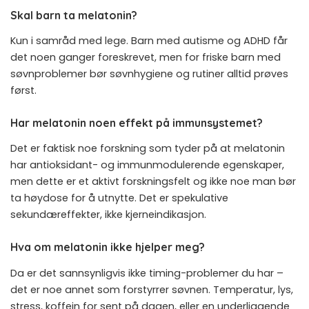
Skal barn ta melatonin?
Kun i samråd med lege. Barn med autisme og ADHD får
det noen ganger foreskrevet, men for friske barn med
søvnproblemer bør søvnhygiene og rutiner alltid prøves
først.
Har melatonin noen effekt på immunsystemet?
Det er faktisk noe forskning som tyder på at melatonin
har antioksidant- og immunmodulerende egenskaper,
men dette er et aktivt forskningsfelt og ikke noe man bør
ta høydose for å utnytte. Det er spekulative
sekundæreffekter, ikke kjerneindikasjon.
Hva om melatonin ikke hjelper meg?
Da er det sannsynligvis ikke timing-problemer du har –
det er noe annet som forstyrrer søvnen. Temperatur, lys,
stress, koffein for sent på dagen, eller en underliggende