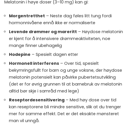
Melatonin i høye doser (3–10 mg) kan gi:
Morgentretthet
– Neste dag føles litt tung fordi
hormonnivåene ennå ikke er normaliserte
Levende drømmer og mareritt
– Høydose melatonin
er kjent for å intensivere drømmeaktiviteten, noe
mange finner ubehagelig
Hodepine
– Spesielt dagen etter
Hormonell interferens
– Over tid, spesielt
bekymringsfullt for barn og unge voksne, der høydose
melatonin potensielt kan påvirke pubertetsutvikling
(det er for øvrig grunnen til at barnebruk av melatonin
alltid bør skje i samråd med lege)
Reseptordesensitivering
– Med høy dose over tid
kan reseptorene bli mindre sensitive, slik at du trenger
mer for samme effekt. Det er det eksakte mønsteret
man vil unngå.