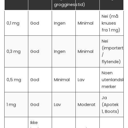
grogginess
tid)
Nei (må
0,1 mg
God
Ingen
Minimal
knuses
fra 1 mg)
Nei
(importert
0,3 mg
God
Ingen
Minimal
/
flytende)
Noen
0,5 mg
God
Minimal
Lav
utenlandske
merker
Ja
1 mg
God
Lav
Moderat
(Apotek
1, Boots)
Ikke