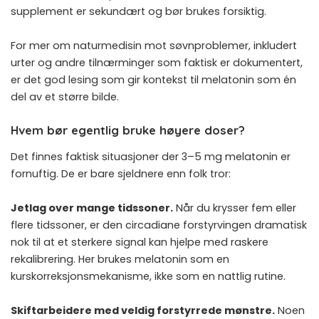
supplement er sekundært og bør brukes forsiktig.
For mer om
naturmedisin mot søvnproblemer
, inkludert
urter og andre tilnærminger som faktisk er dokumentert,
er det god lesing som gir kontekst til melatonin som én
del av et større bilde.
Hvem bør egentlig bruke høyere doser?
Det finnes faktisk situasjoner der 3–5 mg melatonin er
fornuftig. De er bare sjeldnere enn folk tror:
Jetlag over mange tidssoner.
Når du krysser fem eller
flere tidssoner, er den circadiane forstyrvingen dramatisk
nok til at et sterkere signal kan hjelpe med raskere
rekalibrering. Her brukes melatonin som en
kurskorreksjonsmekanisme, ikke som en nattlig rutine.
Skiftarbeidere med veldig forstyrrede mønstre.
Noen