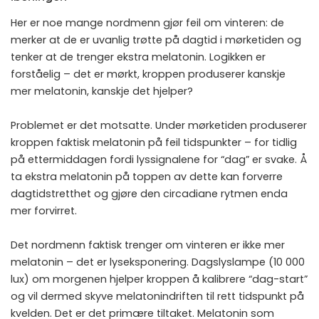
Her er noe mange nordmenn gjør feil om vinteren: de
merker at de er uvanlig trøtte på dagtid i mørketiden og
tenker at de trenger ekstra melatonin. Logikken er
forståelig – det er mørkt, kroppen produserer kanskje
mer melatonin, kanskje det hjelper?
Problemet er det motsatte. Under mørketiden produserer
kroppen faktisk melatonin på feil tidspunkter – for tidlig
på ettermiddagen fordi lyssignalene for “dag” er svake. Å
ta ekstra melatonin på toppen av dette kan forverre
dagtidstretthet og gjøre den circadiane rytmen enda
mer forvirret.
Det nordmenn faktisk trenger om vinteren er ikke mer
melatonin – det er lyseksponering. Dagslyslampe (10 000
lux) om morgenen hjelper kroppen å kalibrere “dag-start”
og vil dermed skyve melatonindriften til rett tidspunkt på
kvelden. Det er det primære tiltaket. Melatonin som