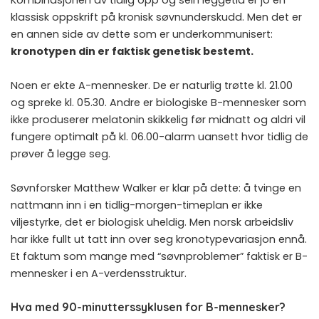
klassisk oppskrift på kronisk søvnunderskudd. Men det er
en annen side av dette som er underkommunisert:
kronotypen din er faktisk genetisk bestemt.
Noen er ekte A-mennesker. De er naturlig trøtte kl. 21.00
og spreke kl. 05.30. Andre er biologiske B-mennesker som
ikke produserer melatonin skikkelig før midnatt og aldri vil
fungere optimalt på kl. 06.00-alarm uansett hvor tidlig de
prøver å legge seg.
Søvnforsker Matthew Walker er klar på dette: å tvinge en
nattmann inn i en tidlig-morgen-timeplan er ikke
viljestyrke, det er biologisk uheldig. Men norsk arbeidsliv
har ikke fullt ut tatt inn over seg kronotypevariasjon ennå.
Et faktum som mange med “søvnproblemer” faktisk er B-
mennesker i en A-verdensstruktur.
Hva med 90-minutterssyklusen for B-mennesker?