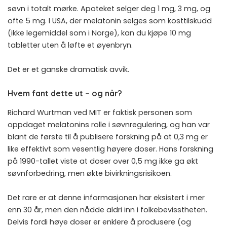
søvn i totalt mørke. Apoteket selger deg 1 mg, 3 mg, og
ofte 5 mg. I USA, der melatonin selges som kosttilskudd
(ikke legemiddel som i Norge), kan du kjøpe 10 mg
tabletter uten å løfte et øyenbryn.
Det er et ganske dramatisk avvik.
Hvem fant dette ut – og når?
Richard Wurtman ved MIT er faktisk personen som
oppdaget melatonins rolle i søvnregulering, og han var
blant de første til å publisere forskning på at 0,3 mg er
like effektivt som vesentlig høyere doser. Hans forskning
på 1990-tallet viste at doser over 0,5 mg ikke ga økt
søvnforbedring, men økte bivirkningsrisikoen.
Det rare er at denne informasjonen har eksistert i mer
enn 30 år, men den nådde aldri inn i folkebevisstheten.
Delvis fordi høye doser er enklere å produsere (og