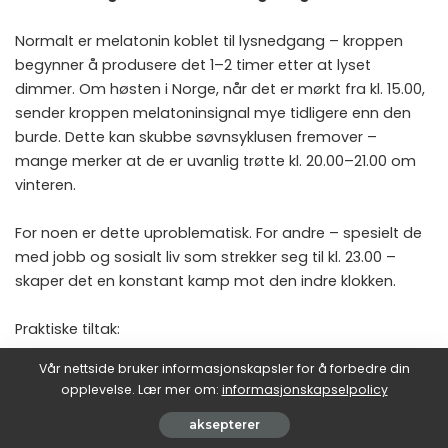
Normalt er melatonin koblet til lysnedgang – kroppen
begynner å produsere det 1–2 timer etter at lyset
dimmer. Om høsten i Norge, når det er mørkt fra kl. 15.00,
sender kroppen melatoninsignal mye tidligere enn den
burde. Dette kan skubbe søvnsyklusen fremover –
mange merker at de er uvanlig trøtte kl. 20.00–21.00 om
vinteren.
For noen er dette uproblematisk. For andre – spesielt de
med jobb og sosialt liv som strekker seg til kl. 23.00 –
skaper det en konstant kamp mot den indre klokken.
Praktiske tiltak:
Vår nettside bruker informasjonskapsler for å forbedre din
Bruk dagslyslampe (minst 10 000 lux) om morgenen i
opplevelse. Lær mer om:
informasjonskapselpolicy
perioden oktober–februar, helst innen 30–60 minutter
etter oppvåkning
aksepterer