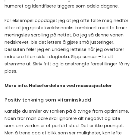
humøret og identifisere triggere som ødela dagene.
For eksempel oppdaget jeg at jeg ofte følte meg nedfor
etter at jeg spiste kveldssnacks kombinert med to timer
meningsløs scrolling på nettet. Da jeg så denne vanen
nedskrevet, ble det lettere å gjøre små justeringer.
Dessuten føler jeg en underlig lettelse når jeg overfører
indre uro til en side i dagboka. Slipp sensur – la alt
strømme ut. Skriv fritt og la anstrengte forestillinger få ny
plass.
More info:
Helsefordelene ved massasjestoler
Positiv tenkning som vitaminskudd
Kanskje du smiler av tanken på å tvinge fram optimisme.
Noen tror man bare skal ignorere alt negativt og late
som om verden er et perfekt sted. Det er ikke poenget.
Men å trene opp et blikk som ser muligheter, kan løfte