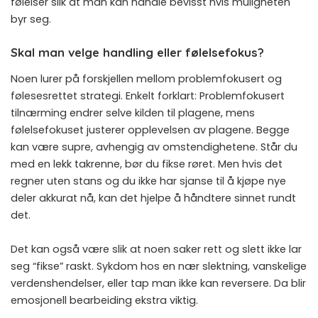
følelser slik at man kan handle bevisst hvis muligheten
byr seg.
Skal man velge handling eller følelsefokus?
Noen lurer på forskjellen mellom problemfokusert og
følesesrettet strategi. Enkelt forklart: Problemfokusert
tilnærming endrer selve kilden til plagene, mens
følelsefokuset justerer opplevelsen av plagene. Begge
kan være supre, avhengig av omstendighetene. Står du
med en lekk takrenne, bør du fikse røret. Men hvis det
regner uten stans og du ikke har sjanse til å kjøpe nye
deler akkurat nå, kan det hjelpe å håndtere sinnet rundt
det.
Det kan også være slik at noen saker rett og slett ikke lar
seg “fikse” raskt. Sykdom hos en nær slektning, vanskelige
verdenshendelser, eller tap man ikke kan reversere. Da blir
emosjonell bearbeiding ekstra viktig.