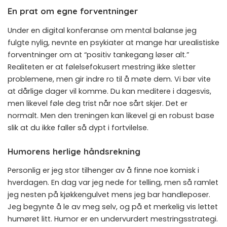
En prat om egne forventninger
Under en digital konferanse om mental balanse jeg
fulgte nylig, nevnte en psykiater at mange har urealistiske
forventninger om at “positiv tankegang løser alt.”
Realiteten er at følelsefokusert mestring ikke sletter
problemene, men gir indre ro til å møte dem. Vi bør vite
at dårlige dager vil komme. Du kan meditere i dagesvis,
men likevel føle deg trist når noe sårt skjer. Det er
normalt. Men den treningen kan likevel gi en robust base
slik at du ikke faller så dypt i fortvilelse.
Humorens herlige håndsrekning
Personlig er jeg stor tilhenger av å finne noe komisk i
hverdagen. En dag var jeg nede for telling, men så ramlet
jeg nesten på kjøkkengulvet mens jeg bar handleposer.
Jeg begynte å le av meg selv, og på et merkelig vis lettet
humøret litt. Humor er en undervurdert mestringsstrategi.