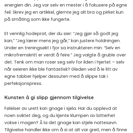
energien din. Jeg var selv en mester i å fokusere på egne
feil. Skrev jeg en artikkel, glemte jeg alt bra og pirket kun
på småting som ikke fungerte.
Et vennlig hodeprat, der du sier: “Jeg gjør så godt jeg
kan,” “Jeg lærer mens jeg går,” kan justere holdningen.
Under en treningsøkt i fjor sa instruktøren min: “Selv en
mikrofremskritt er verdt å feire.” Jeg valgte å gruble over
det. Tenk om man roser seg selv for ilden i hjertet – selv
når seieren ikke ble fantastisk? Gleden ved å le litt av
egne tabber hjelper dessuten med å slippe tak i
perfeksjonspress.
Kunsten å gi slipp gjennom tilgivelse
Følelser av urett kan gnage i sjela. Har du opplevd at
noen sviktet deg, og du kjente klumpen av bitterhet
vokse i magen? Å la det gnage kan stjele nattesøvn.
Tilgivelse handler ikke om å si at alt var greit, men å finne