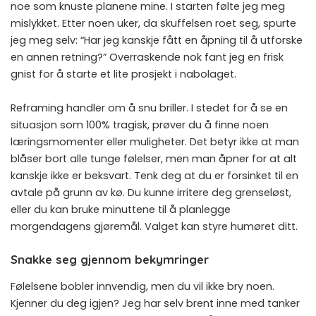
noe som knuste planene mine. I starten følte jeg meg
mislykket. Etter noen uker, da skuffelsen roet seg, spurte
jeg meg selv: “Har jeg kanskje fått en åpning til å utforske
en annen retning?” Overraskende nok fant jeg en frisk
gnist for å starte et lite prosjekt i nabolaget.
Reframing handler om å snu briller. I stedet for å se en
situasjon som 100% tragisk, prøver du å finne noen
læringsmomenter eller muligheter. Det betyr ikke at man
blåser bort alle tunge følelser, men man åpner for at alt
kanskje ikke er beksvart. Tenk deg at du er forsinket til en
avtale på grunn av kø. Du kunne irritere deg grenseløst,
eller du kan bruke minuttene til å planlegge
morgendagens gjøremål. Valget kan styre humøret ditt.
Snakke seg gjennom bekymringer
Følelsene bobler innvendig, men du vil ikke bry noen.
Kjenner du deg igjen? Jeg har selv brent inne med tanker