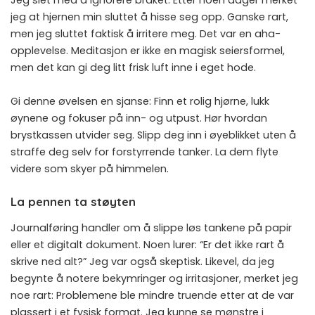
jeg at hjernen min sluttet å hisse seg opp. Ganske rart,
men jeg sluttet faktisk å irritere meg. Det var en aha-
opplevelse. Meditasjon er ikke en magisk seiersformel,
men det kan gi deg litt frisk luft inne i eget hode.
Gi denne øvelsen en sjanse: Finn et rolig hjørne, lukk
øynene og fokuser på inn- og utpust. Hør hvordan
brystkassen utvider seg. Slipp deg inn i øyeblikket uten å
straffe deg selv for forstyrrende tanker. La dem flyte
videre som skyer på himmelen.
La pennen ta støyten
Journalføring handler om å slippe løs tankene på papir
eller et digitalt dokument. Noen lurer: “Er det ikke rart å
skrive ned alt?” Jeg var også skeptisk. Likevel, da jeg
begynte å notere bekymringer og irritasjoner, merket jeg
noe rart: Problemene ble mindre truende etter at de var
plassert i et fysisk format. Jeg kunne se mønstre i