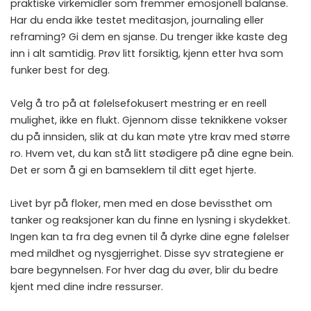
praktiske virkemidler som fremmer emosjonell balanse.
Har du enda ikke testet meditasjon, journaling eller
reframing? Gi dem en sjanse. Du trenger ikke kaste deg
inn i alt samtidig. Prøv litt forsiktig, kjenn etter hva som
funker best for deg.
Velg å tro på at følelsefokusert mestring er en reell
mulighet, ikke en flukt. Gjennom disse teknikkene vokser
du på innsiden, slik at du kan møte ytre krav med større
ro. Hvem vet, du kan stå litt stødigere på dine egne bein.
Det er som å gi en bamseklem til ditt eget hjerte.
Livet byr på floker, men med en dose bevissthet om
tanker og reaksjoner kan du finne en lysning i skydekket.
Ingen kan ta fra deg evnen til å dyrke dine egne følelser
med mildhet og nysgjerrighet. Disse syv strategiene er
bare begynnelsen. For hver dag du øver, blir du bedre
kjent med dine indre ressurser.