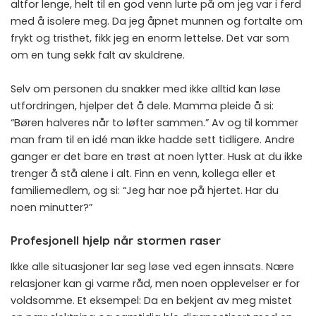
altfor lenge, helt til en god venn lurte på om jeg var i ferd
med å isolere meg. Da jeg åpnet munnen og fortalte om
frykt og tristhet, fikk jeg en enorm lettelse. Det var som
om en tung sekk falt av skuldrene.
Selv om personen du snakker med ikke alltid kan løse
utfordringen, hjelper det å dele. Mamma pleide å si:
“Børen halveres når to løfter sammen.” Av og til kommer
man fram til en idé man ikke hadde sett tidligere. Andre
ganger er det bare en trøst at noen lytter. Husk at du ikke
trenger å stå alene i alt. Finn en venn, kollega eller et
familiemedlem, og si: “Jeg har noe på hjertet. Har du
noen minutter?”
Profesjonell hjelp når stormen raser
Ikke alle situasjoner lar seg løse ved egen innsats. Nære
relasjoner kan gi varme råd, men noen opplevelser er for
voldsomme. Et eksempel: Da en bekjent av meg mistet