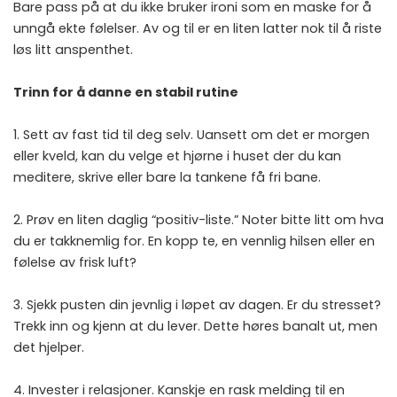
Bare pass på at du ikke bruker ironi som en maske for å
unngå ekte følelser. Av og til er en liten latter nok til å riste
løs litt anspenthet.
Trinn for å danne en stabil rutine
1. Sett av fast tid til deg selv. Uansett om det er morgen
eller kveld, kan du velge et hjørne i huset der du kan
meditere, skrive eller bare la tankene få fri bane.
2. Prøv en liten daglig “positiv-liste.” Noter bitte litt om hva
du er takknemlig for. En kopp te, en vennlig hilsen eller en
følelse av frisk luft?
3. Sjekk pusten din jevnlig i løpet av dagen. Er du stresset?
Trekk inn og kjenn at du lever. Dette høres banalt ut, men
det hjelper.
4. Invester i relasjoner. Kanskje en rask melding til en