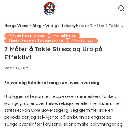
Norge Vibes
>
Blog
>
Viktige Helsenyheter
>
7 Måter å Takle Stress og Uro på Effektivt
Viktige Helsenyheter
Mental Helse
Mental Helse og Stressmestring
Mindfulness
7 Måter å Takle Stress og Uro på
Effektivt
March 13, 2025
En vennlig håndsrekning i en uviss hverdag
Uro ligger ofte som et teppe over menneskers tanker.
Mange grubler over helse, relasjoner eller fremtiden, men
stresset kan virke uoverstigelig. Jeg glemmer ikke en
periode der jeg selv kjente på en bunnløs engstelse.
Tunge overskrifter i avisene, økonomiske bekymringer og