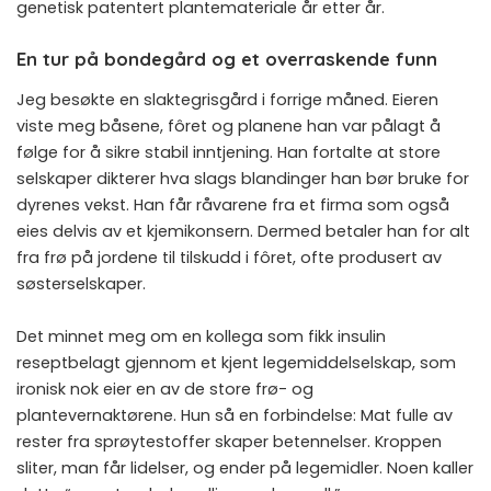
genetisk patentert plantemateriale år etter år.
En tur på bondegård og et overraskende funn
Jeg besøkte en slaktegrisgård i forrige måned. Eieren
viste meg båsene, fôret og planene han var pålagt å
følge for å sikre stabil inntjening. Han fortalte at store
selskaper dikterer hva slags blandinger han bør bruke for
dyrenes vekst. Han får råvarene fra et firma som også
eies delvis av et kjemikonsern. Dermed betaler han for alt
fra frø på jordene til tilskudd i fôret, ofte produsert av
søsterselskaper.
Det minnet meg om en kollega som fikk insulin
reseptbelagt gjennom et kjent legemiddelselskap, som
ironisk nok eier en av de store frø- og
plantevernaktørene. Hun så en forbindelse: Mat fulle av
rester fra sprøytestoffer skaper betennelser. Kroppen
sliter, man får lidelser, og ender på legemidler. Noen kaller