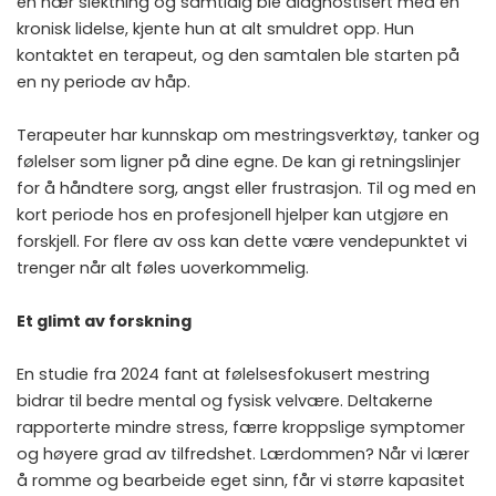
en nær slektning og samtidig ble diagnostisert med en
kronisk lidelse, kjente hun at alt smuldret opp. Hun
kontaktet en terapeut, og den samtalen ble starten på
en ny periode av håp.
Terapeuter har kunnskap om mestringsverktøy, tanker og
følelser som ligner på dine egne. De kan gi retningslinjer
for å håndtere sorg, angst eller frustrasjon. Til og med en
kort periode hos en profesjonell hjelper kan utgjøre en
forskjell. For flere av oss kan dette være vendepunktet vi
trenger når alt føles uoverkommelig.
Et glimt av forskning
En studie fra 2024 fant at følelsesfokusert mestring
bidrar til bedre mental og fysisk velvære. Deltakerne
rapporterte mindre stress, færre kroppslige symptomer
og høyere grad av tilfredshet. Lærdommen? Når vi lærer
å romme og bearbeide eget sinn, får vi større kapasitet