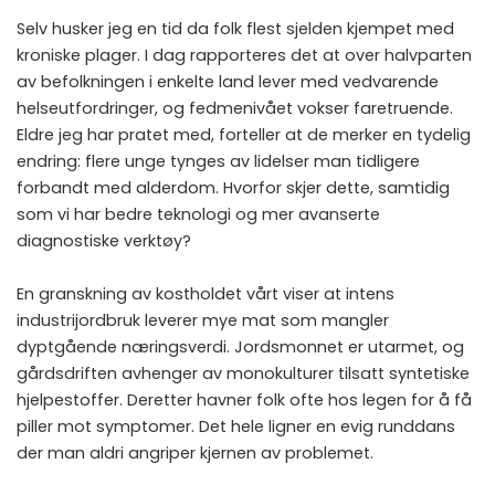
Selv husker jeg en tid da folk flest sjelden kjempet med
kroniske plager. I dag rapporteres det at over halvparten
av befolkningen i enkelte land lever med vedvarende
helseutfordringer, og fedmenivået vokser faretruende.
Eldre jeg har pratet med, forteller at de merker en tydelig
endring: flere unge tynges av lidelser man tidligere
forbandt med alderdom. Hvorfor skjer dette, samtidig
som vi har bedre teknologi og mer avanserte
diagnostiske verktøy?
En granskning av kostholdet vårt viser at intens
industrijordbruk leverer mye mat som mangler
dyptgående næringsverdi. Jordsmonnet er utarmet, og
gårdsdriften avhenger av monokulturer tilsatt syntetiske
hjelpestoffer. Deretter havner folk ofte hos legen for å få
piller mot symptomer. Det hele ligner en evig runddans
der man aldri angriper kjernen av problemet.