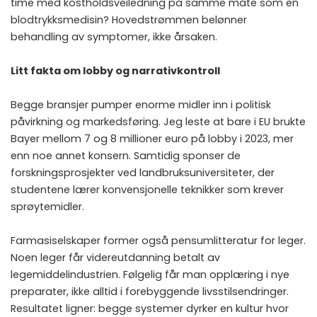
time med kostholdsveiledning på samme måte som en
blodtrykksmedisin? Hovedstrømmen belønner
behandling av symptomer, ikke årsaken.
Litt fakta om lobby og narrativkontroll
Begge bransjer pumper enorme midler inn i politisk
påvirkning og markedsføring. Jeg leste at bare i EU brukte
Bayer mellom 7 og 8 millioner euro på lobby i 2023, mer
enn noe annet konsern. Samtidig sponser de
forskningsprosjekter ved landbruksuniversiteter, der
studentene lærer konvensjonelle teknikker som krever
sprøytemidler.
Farmasiselskaper former også pensumlitteratur for leger.
Noen leger får videreutdanning betalt av
legemiddelindustrien. Følgelig får man opplæring i nye
preparater, ikke alltid i forebyggende livsstilsendringer.
Resultatet ligner: begge systemer dyrker en kultur hvor