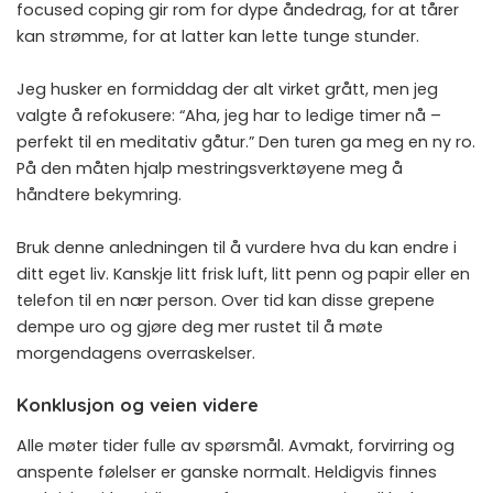
focused coping gir rom for dype åndedrag, for at tårer
kan strømme, for at latter kan lette tunge stunder.
Jeg husker en formiddag der alt virket grått, men jeg
valgte å refokusere: “Aha, jeg har to ledige timer nå –
perfekt til en meditativ gåtur.” Den turen ga meg en ny ro.
På den måten hjalp mestringsverktøyene meg å
håndtere bekymring.
Bruk denne anledningen til å vurdere hva du kan endre i
ditt eget liv. Kanskje litt frisk luft, litt penn og papir eller en
telefon til en nær person. Over tid kan disse grepene
dempe uro og gjøre deg mer rustet til å møte
morgendagens overraskelser.
Konklusjon og veien videre
Alle møter tider fulle av spørsmål. Avmakt, forvirring og
anspente følelser er ganske normalt. Heldigvis finnes