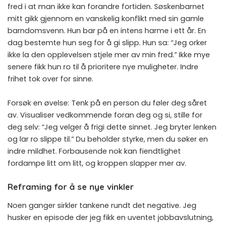
fred i at man ikke kan forandre fortiden. Søskenbarnet
mitt gikk gjennom en vanskelig konflikt med sin gamle
barndomsvenn. Hun bar på en intens harme i ett år. En
dag bestemte hun seg for å gi slipp. Hun sa: “Jeg orker
ikke la den opplevelsen stjele mer av min fred.” Ikke mye
senere fikk hun ro til å prioritere nye muligheter. Indre
frihet tok over for sinne.
Forsøk en øvelse: Tenk på en person du føler deg såret
av. Visualiser vedkommende foran deg og si, stille for
deg selv: “Jeg velger å frigi dette sinnet. Jeg bryter lenken
og lar ro slippe til.” Du beholder styrke, men du søker en
indre mildhet. Forbausende nok kan fiendtlighet
fordampe litt om litt, og kroppen slapper mer av.
Reframing for å se nye vinkler
Noen ganger sirkler tankene rundt det negative. Jeg
husker en episode der jeg fikk en uventet jobbavslutning,