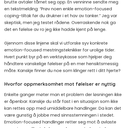
brutte avtaler tårnet seg opp. En venninne sendte meg
en tekstmelding: “Prøv noen enkle emotion-focused
coping-tiltak før du drukner i et hav av tanker.” Jeg var
skeptisk, men jeg testet rådene. Overraskende nok ga
det en følelse av ro jeg ikke hadde kjent på lenge.
Gjennom disse linjene skal vi utforske syv konkrete
emotion-focused mestringsteknikker for urolige tider.
Hvert punkt byr på en verktøykasse som hjelper deg
håndtere vanskelige følelser på en mer hensiktsmessig
måte. Kanskje finner du noe som klinger rett i ditt hjerte?
Hvorfor oppmerksomhet mot følelser er nyttig
Enkelte ganger møter man et problem der løsningen ikke
er åpenbar. Kanskje du står fast i en situasjon som ikke
kan rettes opp med umiddelbare handlinger. Da kan det
være gunstig å jobbe med sinnsstemningen i stedet.
Emotion-focused handlinger retter seg mot å avlaste