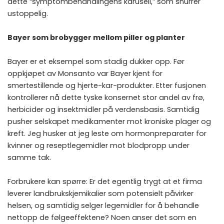
dette “symptombehandlingens karusell,” som snurrer
ustoppelig.
Bayer som brobygger mellom piller og planter
Bayer er et eksempel som stadig dukker opp. Før
oppkjøpet av Monsanto var Bayer kjent for
smertestillende og hjerte-kar-produkter. Etter fusjonen
kontrollerer nå dette tyske konsernet stor andel av frø,
herbicider og insektmidler på verdensbasis. Samtidig
pusher selskapet medikamenter mot kroniske plager og
kreft. Jeg husker at jeg leste om hormonpreparater for
kvinner og reseptlegemidler mot blodpropp under
samme tak.
Forbrukere kan spørre: Er det egentlig trygt at et firma
leverer landbrukskjemikalier som potensielt påvirker
helsen, og samtidig selger legemidler for å behandle
nettopp de følgeeffektene? Noen anser det som en