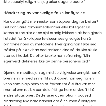
ikke superlykkelig, men jeg orker dagene bedre.”
Håndtering av vanskelige folks innflytelse
Har du omgått mennesker som tapper deg for krefter?
Det kan være familiemedlemmer eller kollegaer. En
kamerat fortalte at en sjef stadig kritiserte alt han gjorde.
I stedet for å kollapse følelsesmessig, valgte han å
omfavne noen av metodene. Hver gang han følte seg
tråkket på, skrev han ned tankene sine så de ikke skulle
stanse i hodet. Deretter brukte han reframing: “Min
egenverdi defineres ikke av denne personens ord.”
Gjennom meditasjon og mild selvtilgivelse unngikk han å
brenne inne med sinne. Til slutt åpnet han seg for en
venn som hjalp ham se at frykten for å si ifra var mer
mental enn reell. Å samtale fritt ga ham drivkraft til å
endre situasjonen. Dette viser at emotion-focused
tilnærming ikke bare handler om å tie, men å klargjøre