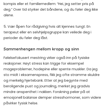
kompis eller et familiemedlem: “Hei, jeg setter pris på
deg.” Over tid styrker det båndene, og du føler deg ikke
alene.
5. Vær åpen for rådgiving hvis alt kjennes tungt. En
terapeut eller en selvhjelpsgruppe kan veilede deg i
perioder du føler deg låst.
Sammenhengen mellom kropp og sinn
Følelsefokusert mestring virker også inn på fysiske
reaksjoner. Høyt stress kan trigge for eksempel
mageproblemer, hodepine eller spente muskler. Da jeg
sto midt i eksamenspress, fikk jeg ofte stramme skuldre
og merkelig hjertebank. Etter at jeg begynte med
beroligende pust og journaling, merket jeg gradvis
mindre anspenthet i nakken. Forskning peker på at
emosjonell balanse demper stresshormoner, som videre
påvirker fysisk helse.