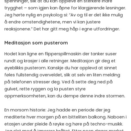
spenninger, slik at du kan oppleve en sterkere indre
trygghet – som igjen kan åpne for klargjørende løsninger.
Jeg hørte nylig en psykolog si: “Av og til er det ikke mulig
å endre omstendighetene, men vi kan justere
reaksjonene.” Det har gitt meg håp i egne utfordringer.
Meditasjon som pusterom
Hodet kan ligne en flipperspillmaskin der tanker suser
rundt og krasjer i alle retninger. Meditasjon gir deg et
øyeblikks pusterom. Kanskje du har opplevd at sinnet
føles fullstendig overveldet, slik at selv en liten melding
på telefonen stresser deg. Ved å sette deg ned på
gulvet, rette ryggen og la pusten styre
oppmerksomheten, kan du dempe denne indre stormen.
En morsom historie: Jeg hadde en periode der jeg
mediterte hver morgen på en bitteliten balkong. Naboen i
etasjen under pleide å røyke og høre på techno-musikk.
Jeg slet med å ignorere bråket. Etter noen dager merket