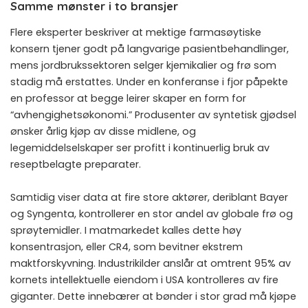
Samme mønster i to bransjer
Flere eksperter beskriver at mektige farmasøytiske
konsern tjener godt på langvarige pasientbehandlinger,
mens jordbrukssektoren selger kjemikalier og frø som
stadig må erstattes. Under en konferanse i fjor påpekte
en professor at begge leirer skaper en form for
“avhengighetsøkonomi.” Produsenter av syntetisk gjødsel
ønsker årlig kjøp av disse midlene, og
legemiddelselskaper ser profitt i kontinuerlig bruk av
reseptbelagte preparater.
Samtidig viser data at fire store aktører, deriblant Bayer
og Syngenta, kontrollerer en stor andel av globale frø og
sprøytemidler. I matmarkedet kalles dette høy
konsentrasjon, eller CR4, som bevitner ekstrem
maktforskyvning. Industrikilder anslår at omtrent 95% av
kornets intellektuelle eiendom i USA kontrolleres av fire
giganter. Dette innebærer at bønder i stor grad må kjøpe