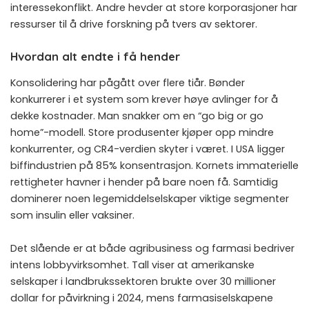
interessekonflikt. Andre hevder at store korporasjoner har
ressurser til å drive forskning på tvers av sektorer.
Hvordan alt endte i få hender
Konsolidering har pågått over flere tiår. Bønder
konkurrerer i et system som krever høye avlinger for å
dekke kostnader. Man snakker om en “go big or go
home”-modell. Store produsenter kjøper opp mindre
konkurrenter, og CR4-verdien skyter i været. I USA ligger
biffindustrien på 85% konsentrasjon. Kornets immaterielle
rettigheter havner i hender på bare noen få. Samtidig
dominerer noen legemiddelselskaper viktige segmenter
som insulin eller vaksiner.
Det slående er at både agribusiness og farmasi bedriver
intens lobbyvirksomhet. Tall viser at amerikanske
selskaper i landbrukssektoren brukte over 30 millioner
dollar for påvirkning i 2024, mens farmasiselskapene