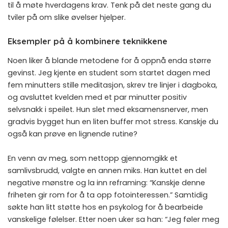
til å møte hverdagens krav. Tenk på det neste gang du
tviler på om slike øvelser hjelper.
Eksempler på å kombinere teknikkene
Noen liker å blande metodene for å oppnå enda større
gevinst. Jeg kjente en student som startet dagen med
fem minutters stille meditasjon, skrev tre linjer i dagboka,
og avsluttet kvelden med et par minutter positiv
selvsnakk i speilet. Hun slet med eksamensnerver, men
gradvis bygget hun en liten buffer mot stress. Kanskje du
også kan prøve en lignende rutine?
En venn av meg, som nettopp gjennomgikk et
samlivsbrudd, valgte en annen miks. Han kuttet en del
negative mønstre og la inn reframing: “Kanskje denne
friheten gir rom for å ta opp fotointeressen.” Samtidig
søkte han litt støtte hos en psykolog for å bearbeide
vanskelige følelser. Etter noen uker sa han: “Jeg føler meg