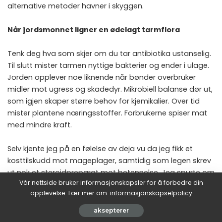
alternative metoder havner i skyggen.
Når jordsmonnet ligner en ødelagt tarmflora
Tenk deg hva som skjer om du tar antibiotika ustanselig.
Til slutt mister tarmen nyttige bakterier og ender i ulage.
Jorden opplever noe liknende når bønder overbruker
midler mot ugress og skadedyr. Mikrobiell balanse dør ut,
som igjen skaper større behov for kjemikalier. Over tid
mister plantene næringsstoffer. Forbrukerne spiser mat
med mindre kraft.
Selv kjente jeg på en følelse av deja vu da jeg fikk et
kosttilskudd mot mageplager, samtidig som legen skrev
ut nok et steroidpreparat mot betennelse. Jeg spurte om
Vår nettside bruker informasjonskapsler for å forbedre din
ikke en kostholdsomlegging kunne gjøre susen. Legen
opplevelse. Lær mer om:
informasjonskapselpolicy
nikket, men la til at “slik behandling tar tid.” Samme
holdning ser vi i jordbruket: regenererende praksiser
aksepterer
krever en overgangsperiode, men gjødselblandinger gir