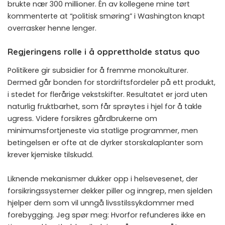
brukte nær 300 millioner. Én av kollegene mine tørt
kommenterte at “politisk smøring” i Washington knapt
overrasker henne lenger.
Regjeringens rolle i å opprettholde status quo
Politikere gir subsidier for å fremme monokulturer.
Dermed går bonden for stordriftsfordeler på ett produkt,
i stedet for flerårige vekstskifter. Resultatet er jord uten
naturlig fruktbarhet, som får sprøytes i hjel for å takle
ugress. Videre forsikres gårdbrukerne om
minimumsfortjeneste via statlige programmer, men
betingelsen er ofte at de dyrker storskalaplanter som
krever kjemiske tilskudd.
Liknende mekanismer dukker opp i helsevesenet, der
forsikringssystemer dekker piller og inngrep, men sjelden
hjelper dem som vil unngå livsstilssykdommer med
forebygging. Jeg spør meg: Hvorfor refunderes ikke en