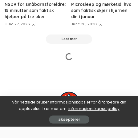
NSDR for småbarnsforeldre:
Microsleep og mørketid: hva
15 minutter som faktisk
som faktisk skjer i hjernen
hjelper på tre uker
din i januar
June 27, 2026
June 26, 2026
Last mer
Vår nettside bruker informasjonskapsler for å forbedre din
opplevelse. Lær mer om:
informasjonskapselpolicy
aksepterer
informasjonskapselpolicy