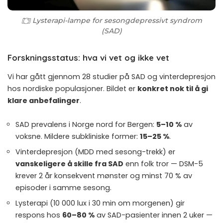
Lysterapi-lampe for sesongdepressivt syndrom
(SAD)
Forskningsstatus: hva vi vet og ikke vet
Vi har gått gjennom 28 studier på SAD og vinterdepresjon
hos nordiske populasjoner. Bildet er
konkret nok til å gi
klare anbefalinger
.
SAD prevalens i Norge nord for Bergen:
5–10 %
av
voksne. Mildere subkliniske former:
15–25 %
.
Vinterdepresjon (MDD med sesong-trekk) er
vanskeligere å skille fra SAD
enn folk tror — DSM-5
krever 2 år konsekvent mønster og minst 70 % av
episoder i samme sesong.
Lysterapi (10 000 lux i 30 min om morgenen) gir
respons hos
60–80 %
av SAD-pasienter innen 2 uker —