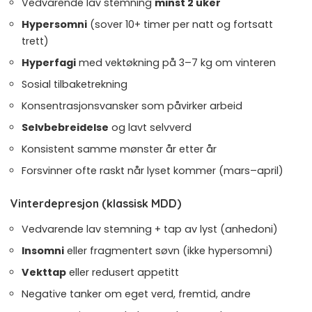
Vedvarende lav stemning
minst 2 uker
Hypersomni
(sover 10+ timer per natt og fortsatt
trett)
Hyperfagi
med vektøkning på 3–7 kg om vinteren
Sosial tilbaketrekning
Konsentrasjonsvansker som påvirker arbeid
Selvbebreidelse
og lavt selvverd
Konsistent samme mønster år etter år
Forsvinner ofte raskt når lyset kommer (mars–april)
Vinterdepresjon (klassisk MDD)
Vedvarende lav stemning + tap av lyst (anhedoni)
Insomni
eller fragmentert søvn (ikke hypersomni)
Vekttap
eller redusert appetitt
Negative tanker om eget verd, fremtid, andre