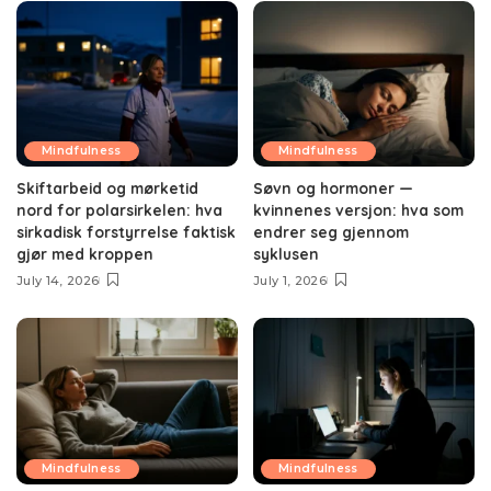
Mindfulness
Mindfulness
Skiftarbeid og mørketid
Søvn og hormoner —
nord for polarsirkelen: hva
kvinnenes versjon: hva som
sirkadisk forstyrrelse faktisk
endrer seg gjennom
gjør med kroppen
syklusen
July 14, 2026
July 1, 2026
Mindfulness
Mindfulness