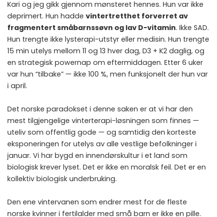
Kari og jeg gikk gjennom mønsteret hennes. Hun var ikke
deprimert. Hun hadde
vintertretthet forverret av
fragmentert småbarnssøvn og lav D-vitamin
. Ikke SAD.
Hun trengte ikke lysterapi-utstyr eller medisin. Hun trengte
15 min utelys mellom 11 og 13 hver dag, D3 + K2 daglig, og
en strategisk powernap om eftermiddagen. Etter 6 uker
var hun “tilbake” — ikke 100 %, men funksjonelt der hun var
i april.
Det norske paradokset i denne saken er at vi har den
mest tilgjengelige vinterterapi-løsningen som finnes —
uteliv som offentlig gode — og samtidig den korteste
eksponeringen for utelys av alle vestlige befolkninger i
januar. Vi har bygd en innendørskultur i et land som
biologisk krever lyset. Det er ikke en moralsk feil. Det er en
kollektiv biologisk underbruking.
Den ene vintervanen som endrer mest for de fleste
norske kvinner i fertilalder med små barn er ikke en pille.