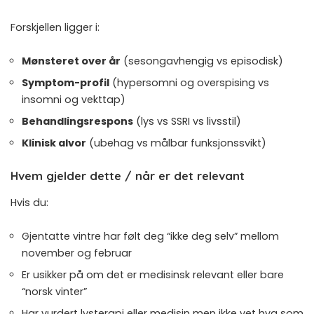
Forskjellen ligger i:
Mønsteret over år
(sesongavhengig vs episodisk)
Symptom-profil
(hypersomni og overspising vs
insomni og vekttap)
Behandlingsrespons
(lys vs SSRI vs livsstil)
Klinisk alvor
(ubehag vs målbar funksjonssvikt)
Hvem gjelder dette / når er det relevant
Hvis du:
Gjentatte vintre har følt deg “ikke deg selv” mellom
november og februar
Er usikker på om det er medisinsk relevant eller bare
“norsk vinter”
Har vurdert lysterapi eller medisin men ikke vet hva som