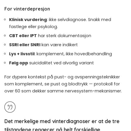
For vinterdepresjon
Klinisk vurdering
: ikke selvdiagnose. Snakk med
fastlege eller psykolog.
CBT eller IPT
har sterk dokumentasjon
SSRI eller SNRI
kan være indikert
Lys + livsstil
: komplement, ikke hovedbehandling
Følg opp
suicidalitet ved alvorlig variant
For dypere kontekst på pust- og avspenningsteknikker
som komplement, se
pust og blodtrykk — protokoll for
over 60
som dekker samme nervesystem-mekanismer.
Det merkelige med vinterdiagnoser er at de tre
tilstandene reagerer på helt forskjellige