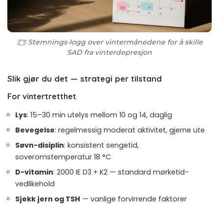
Stemnings-logg over vintermånedene for å skille
SAD fra vinterdepresjon
Slik gjør du det — strategi per tilstand
For vintertretthet
Lys
: 15–30 min utelys mellom 10 og 14, daglig
Bevegelse
: regelmessig moderat aktivitet, gjerne ute
Søvn-disiplin
: konsistent sengetid,
soveromstemperatur 18 °C
D-vitamin
: 2000 IE D3 + K2 — standard mørketid-
vedlikehold
Sjekk jern og TSH
— vanlige forvirrende faktorer