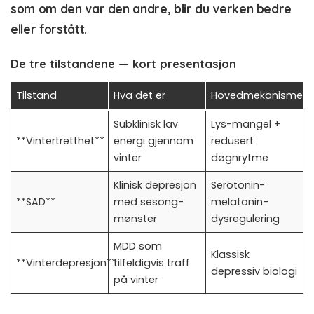
som om den var den andre, blir du verken bedre
eller forstått.
De tre tilstandene — kort presentasjon
Tilstand
Hva det er
Hovedmekanisme
Subklinisk lav
Lys-mangel +
**Vintertretthet**
energi gjennom
redusert
vinter
døgnrytme
Klinisk depresjon
Serotonin-
**SAD**
med sesong-
melatonin-
mønster
dysregulering
MDD som
Klassisk
**Vinterdepresjon**
tilfeldigvis traff
depressiv biologi
på vinter