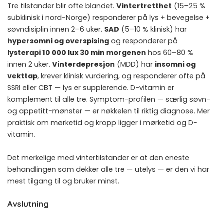
Tre tilstander blir ofte blandet.
Vintertretthet
(15–25 %
subklinisk i nord-Norge) responderer på lys + bevegelse +
søvn­disiplin innen 2–6 uker.
SAD
(5–10 % klinisk) har
hypersomni og overspising
og responderer på
lysterapi 10 000 lux 30 min morgenen
hos 60–80 %
innen 2 uker.
Vinterdepresjon
(MDD) har
insomni og
vekttap
, krever klinisk vurdering, og responderer ofte på
SSRI eller CBT — lys er supplerende. D-vitamin er
komplement til alle tre. Symptom-profilen — særlig søvn-
og appetitt-mønster — er nøkkelen til riktig diagnose. Mer
praktisk om mørketid og kropp ligger i
mørketid og D-
vitamin
.
Det merkelige med vintertilstander er at den eneste
behandlingen som dekker alle tre — utelys — er den vi har
mest tilgang til og bruker minst.
Avslutning