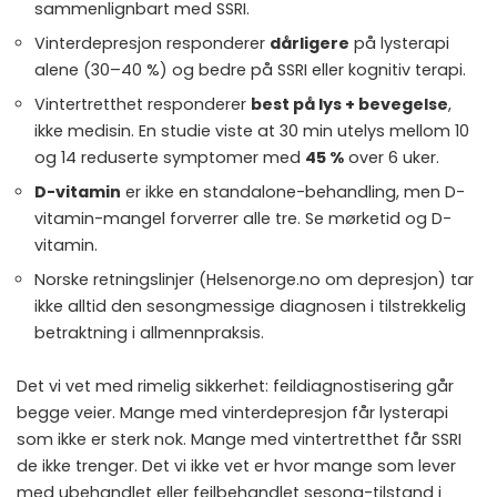
sammenlignbart med SSRI.
Vinterdepresjon responderer
dårligere
på lysterapi
alene (30–40 %) og bedre på SSRI eller kognitiv terapi.
Vintertretthet responderer
best på lys + bevegelse
,
ikke medisin. En studie viste at 30 min utelys mellom 10
og 14 reduserte symptomer med
45 %
over 6 uker.
D-vitamin
er ikke en standalone-behandling, men D-
vitamin-mangel forverrer alle tre. Se
mørketid og D-
vitamin
.
Norske retningslinjer (
Helsenorge.no om depresjon
) tar
ikke alltid den sesongmessige diagnosen i tilstrekkelig
betraktning i allmennpraksis.
Det vi vet med rimelig sikkerhet: feildiagnostisering går
begge veier. Mange med vinterdepresjon får lysterapi
som ikke er sterk nok. Mange med vintertretthet får SSRI
de ikke trenger. Det vi ikke vet er hvor mange som lever
med ubehandlet eller feilbehandlet sesong-tilstand i