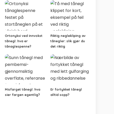
Ortonyksi ved innvokst
Riktig neglekliping av
tånegl: hva er
tånegler: slik gjør du
tånaglespenne?
det riktig
Misfarget tånegl: hva
Er fortykket tånegl
sier fargen egentlig?
alltid sopp?