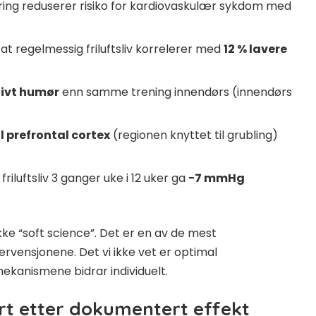
ring reduserer risiko for kardiovaskulær sykdom med
at regelmessig friluftsliv korrelerer med
12 % lavere
tivt humør
enn samme trening innendørs (innendørs
al prefrontal cortex
(regionen knyttet til grubling)
friluftsliv 3 ganger uke i 12 uker ga
−7 mmHg
 ikke “soft science”. Det er en av de mest
rvensjonene. Det vi ikke vet er optimal
ekanismene bidrar individuelt.
t etter dokumentert effekt