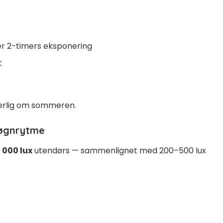
r 2-timers eksponering
t
særlig om sommeren.
døgnrytme
 000 lux
utendørs — sammenlignet med 200–500 lux