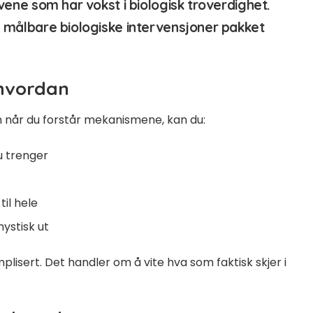
rvene som har vokst i biologisk troverdighet.
em målbare biologiske intervensjoner pakket
 hvordan
 Men når du forstår mekanismene, kan du:
u trenger
til hele
mystisk ut
mplisert. Det handler om å vite hva som faktisk skjer i