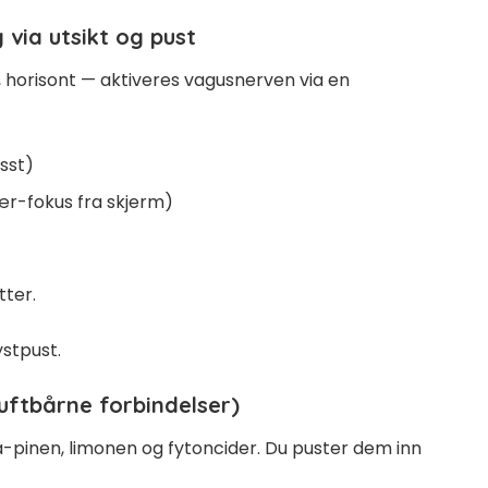
via utsikt og pust
ord, horisont — aktiveres vagusnerven via en
sst)
ær-fokus fra skjerm)
tter.
ystpust
.
uftbårne forbindelser)
-pinen, limonen og fytoncider. Du puster dem inn