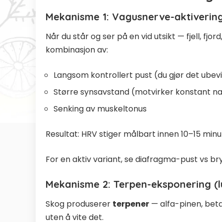
Mekanisme 1: Vagusnerve-aktivering 
Når du står og ser på en vid utsikt — fjell, fj
kombinasjon av:
Langsom kontrollert pust (du gjør det ubevi
Større synsavstand (motvirker konstant n
Senking av muskeltonus
Resultat: HRV stiger målbart innen 10–15 minu
For en aktiv variant, se
diafragma-pust vs br
Mekanisme 2: Terpen-eksponering (l
Skog produserer
terpener
— alfa-pinen, beta
uten å vite det.