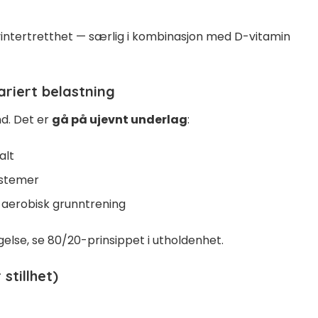
intertretthet — særlig i kombinasjon med
D-vitamin
ariert belastning
and. Det er
gå på ujevnt underlag
:
alt
ystemer
iv aerobisk grunntrening
gelse, se
80/20-prinsippet i utholdenhet
.
stillhet)