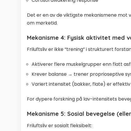
Cortisol awakening response
Det er en av de viktigste mekanismene mot v
om mørketid
.
Mekanisme 4: Fysisk aktivitet med v
Friluftsliv er ikke “trening” i strukturert forst
Aktiverer flere muskelgrupper enn flatt asf
Krever balanse → trener proprioseptive s
Variert intensitet (bakker, flate) er effekt
For dypere forskning på lav-intensitets beve
Mekanisme 5: Sosial bevegelse (eller 
Friluftsliv er sosialt fleksibelt: