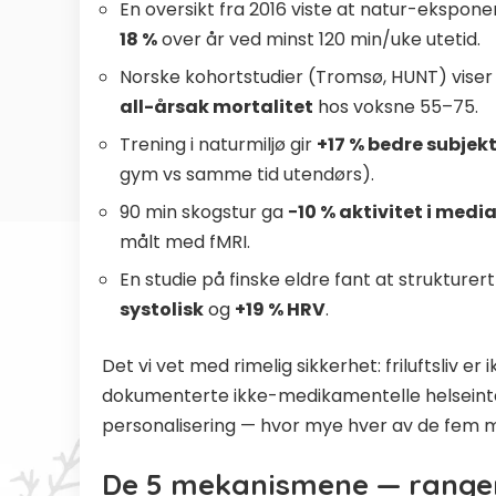
En oversikt fra 2016
viste at natur-ekspone
18 %
over år ved minst 120 min/uke utetid.
Norske kohortstudier (Tromsø, HUNT) viser 
all-årsak mortalitet
hos voksne 55–75.
Trening i naturmiljø gir
+17 % bedre subjek
gym vs samme tid utendørs).
90 min skogstur ga
−10 % aktivitet i medi
målt med fMRI.
En studie på finske eldre fant at strukturert 
systolisk
og
+19 % HRV
.
Det vi vet med rimelig sikkerhet: friluftsliv er
dokumenterte ikke-medikamentelle helse­inte
personalisering — hvor mye hver av de fem m
De 5 mekanismene — ranger