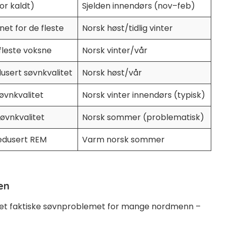
or kaldt)
Sjelden innendørs (nov–feb)
et for de fleste
Norsk høst/tidlig vinter
fleste voksne
Norsk vinter/vår
usert søvnkvalitet
Norsk høst/vår
øvnkvalitet
Norsk vinter innendørs (typisk)
søvnkvalitet
Norsk sommer (problematisk)
edusert REM
Varm norsk sommer
en
 er det faktiske søvnproblemet for mange nordmenn –