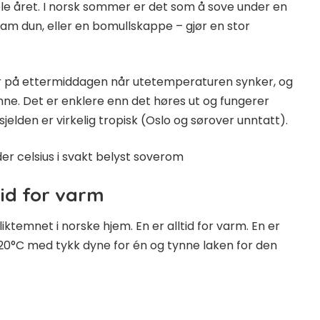
 året. I norsk sommer er det som å sove under en
am dun, eller en bomullskappe – gjør en stor
 på ettermiddagen når utetemperaturen synker, og
nne. Det er enklere enn det høres ut og fungerer
lden er virkelig tropisk (Oslo og sørover unntatt).
tid for varm
iktemnet i norske hjem. En er alltid for varm. En er
 20°C med tykk dyne for én og tynne laken for den