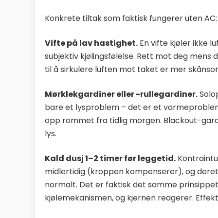
Konkrete tiltak som faktisk fungerer uten AC:
Vifte på lav hastighet.
En vifte kjøler ikke
subjektiv kjølingsfølelse. Rett mot deg mens du
til å sirkulere luften mot taket er mer skånso
Mørklekgardiner eller -rullegardiner.
Solo
bare et lysproblem – det er et varmeproble
opp rommet fra tidlig morgen. Blackout-gardi
lys.
Kald dusj 1–2 timer før leggetid.
Kontraintu
midlertidig (kroppen kompenserer), og deret
normalt. Det er faktisk det samme prinsippe
kjølemekanismen, og kjernen reagerer. Effekti