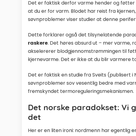
Det er faktisk derfor varme hender og føtter e
at du er for varm. Blodet har reist fra kjern
søvnproblemer viser studier at denne periferva
Dette forklarer også det tilsynelatende par
raskere
. Det høres absurd ut – mer varme, 
akselererer blodgjennomstrømmingen til føtt
kjernevarme. Det er ikke at du blir varmere to
Det er faktisk en studie fra Sveits (publisert 
søvnproblemer sov vesentlig bedre med varme
fremskyndet termoreguleringsmekanismen.
Det norske paradokset: Vi gj
det
Her er en liten ironi: nordmenn har egentlig