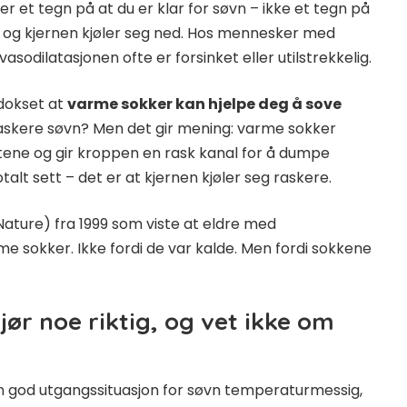
r et tegn på at du er klar for søvn – ikke et tegn på
en, og kjernen kjøler seg ned. Hos mennesker med
sodilatasjonen ofte er forsinket eller utilstrekkelig.
adokset at
varme sokker kan hjelpe deg å sove
raskere søvn? Men det gir mening: varme sokker
ene og gir kroppen en rask kanal for å dumpe
talt sett – det er at kjernen kjøler seg raskere.
i Nature) fra 1999 som viste at eldre med
 sokker. Ikke fordi de var kalde. Men fordi sokkene
ør noe riktig, og vet ikke om
 en god utgangssituasjon for søvn temperaturmessig,