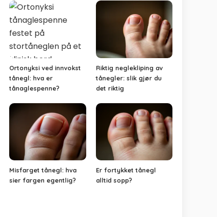
Ortonyksi ved innvokst
Riktig neglekliping av
tånegl: hva er
tånegler: slik gjør du
tånaglespenne?
det riktig
Misfarget tånegl: hva
Er fortykket tånegl
sier fargen egentlig?
alltid sopp?