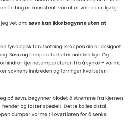
en én ting er konsistent: varmt er verre enn kjølig.
 jeg vet om:
søvn kan ikke begynne uten at
 en fysiologisk forutsetning. Kroppen din er designet
ring. Søvn og temperaturfall er uatskillelige. Og
 forhindrer kjernetemperaturen fra å synke – varmt
nker søvnens inntreden og forringer kvaliteten.
seg på søvn, begynner blodet å strømme fra kjernen
 hender og føtter spesielt. Dette kalles distal
oppen dumper varme til overflaten for å senke