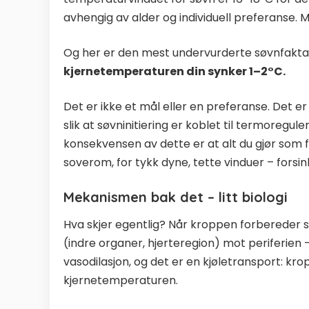
avhengig av alder og individuell preferanse. M
Og her er den mest undervurderte søvnfakta
kjernetemperaturen din synker 1–2°C.
Det er ikke et mål eller en preferanse. Det er
slik at søvninitiering er koblet til termoregule
konsekvensen av dette er at alt du gjør som
soverom, for tykk dyne, tette vinduer – forsi
Mekanismen bak det – litt biologi
Hva skjer egentlig? Når kroppen forbereder 
(indre organer, hjerteregion) mot periferien –
vasodilasjon, og det er en kjøletransport: kr
kjernetemperaturen.