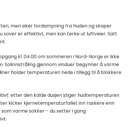
 luften, men øker fordampning fra huden og skaper
 sover er effektivt, men kan tørke ut luftveier. Satt
mt.
ppgang kl. 04.00 om sommeren i Nord-Norge er ikke
m. Solinnstråling gjennom vinduer begynner å varme
ner holder temperaturen nede i tillegg til å blokkere
itivt: etter den kalde dusjen stiger hudtemperaturen
ter kicker kjernetemperaturfallet inn raskere enn
t som varme sokker – du setter i gang
vt.