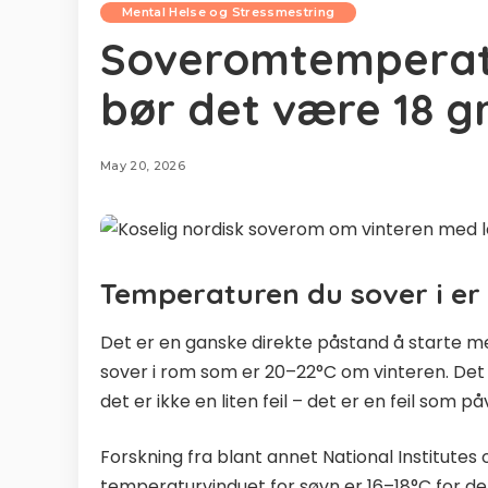
Mental Helse og Stressmestring
Soveromtemperatu
bør det være 18 g
May 20, 2026
Temperaturen du sover i er 
Det er en ganske direkte påstand å starte me
sover i rom som er 20–22°C om vinteren. Det e
det er ikke en liten feil – det er en feil som p
Forskning fra blant annet National Institutes 
temperaturvinduet for søvn er 16–18°C for de 