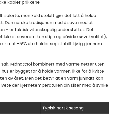
ikke kobler prikkene.
isolerte, men kald uteluft gjør det lett å holde
tt. Den norske tradisjonen med å sove med et
en – er faktisk vitenskapelig understøttet. Det
et lukket soverom kan stige og påvirke søvnkvalitet),
r mot -5°C ute holder seg stabilt kjølig gjennom
en sak. Midnattsol kombinert med varme netter uten
 hus er bygget for å holde varmen, ikke for å kvitte
esten av året. Men det betyr at en varm juninatt kan
helvete der kjernetemperaturen din sliter med å synke
Typisk norsk sesong