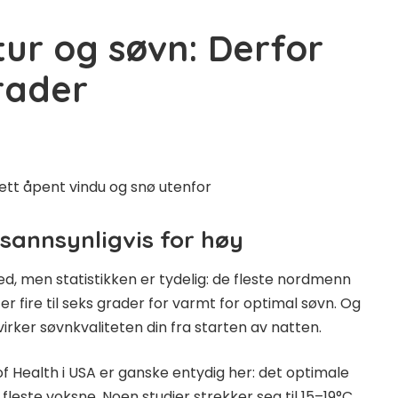
r og søvn: Derfor
rader
sannsynligvis for høy
d, men statistikken er tydelig: de fleste nordmenn
r fire til seks grader for varmt for optimal søvn. Og
åvirker søvnkvaliteten din fra starten av natten.
of Health i USA er ganske entydig her: det optimale
fleste voksne. Noen studier strekker seg til 15–19°C