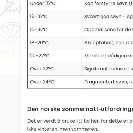
Under 15°C
Kan forstyrre søvn (f
15–16°C
Svært god søvn – egn
16–18°C
Optimal sone for de 
18–20°C
Akseptabelt, noe red
20–22°C
Merkbart dårligere s
Over 22°C
Signifikant redusert 
Over 24°C
Fragmentert søvn, r
Den norske sommernatt-utfordring
Det er verdt å bruke litt tid her, for dette
ikke vinteren, men sommeren.