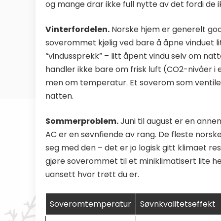
og mange drar ikke full nytte av det fordi de 
Vinterfordelen.
Norske hjem er generelt godt 
soverommet kjølig ved bare å åpne vinduet li
“vindussprekk” – litt åpent vindu selv om natt
handler ikke bare om frisk luft (CO2-nivåer i 
men om temperatur. Et soverom som ventilere
natten.
Sommerproblem.
Juni til august er en ann
AC er en søvnfiende av rang. De fleste norske
seg med den – det er jo logisk gitt klimaet r
gjøre soverommet til et miniklimatisert lite 
uansett hvor trøtt du er.
Soveromtemperatur
Søvnkvalitetseffekt