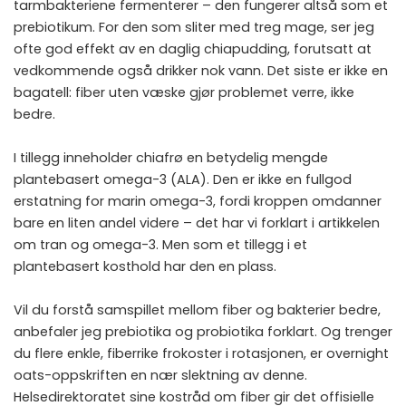
tarmbakteriene fermenterer – den fungerer altså som et
prebiotikum. For den som sliter med treg mage, ser jeg
ofte god effekt av en daglig chiapudding, forutsatt at
vedkommende også drikker nok vann. Det siste er ikke en
bagatell: fiber uten væske gjør problemet verre, ikke
bedre.
I tillegg inneholder chiafrø en betydelig mengde
plantebasert omega-3 (ALA). Den er ikke en fullgod
erstatning for marin omega-3, fordi kroppen omdanner
bare en liten andel videre – det har vi forklart i artikkelen
om
tran og omega-3
. Men som et tillegg i et
plantebasert kosthold har den en plass.
Vil du forstå samspillet mellom fiber og bakterier bedre,
anbefaler jeg
prebiotika og probiotika forklart
. Og trenger
du flere enkle, fiberrike frokoster i rotasjonen, er
overnight
oats-oppskriften
en nær slektning av denne.
Helsedirektoratet sine
kostråd om fiber
gir det offisielle