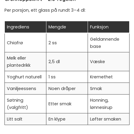
Per porsjon, ett glass på rundt 3–4 dl:
Ingrediens
Mengde
Funksjon
Geldannende
Chiafrø
2 ss
base
Melk eller
2,5 dl
Væske
plantedrikk
Yoghurt naturell
1 ss
Kremethet
Vaniljeessens
Noen dråper
Smak
Søtning
Honning,
Etter smak
(valgfritt)
lønnesirup
Litt salt
En klype
Løfter smaken