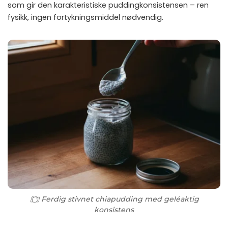
som gir den karakteristiske puddingkonsistensen – ren
fysikk, ingen fortykningsmiddel nødvendig.
Ferdig stivnet chiapudding med geléaktig
konsistens