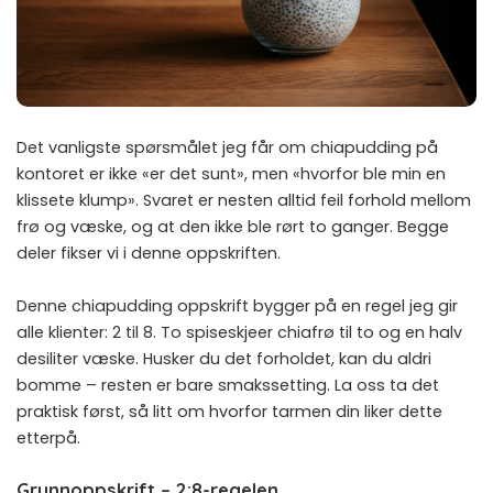
Det vanligste spørsmålet jeg får om chiapudding på
kontoret er ikke «er det sunt», men «hvorfor ble min en
klissete klump». Svaret er nesten alltid feil forhold mellom
frø og væske, og at den ikke ble rørt to ganger. Begge
deler fikser vi i denne oppskriften.
Denne chiapudding oppskrift bygger på en regel jeg gir
alle klienter: 2 til 8. To spiseskjeer chiafrø til to og en halv
desiliter væske. Husker du det forholdet, kan du aldri
bomme – resten er bare smakssetting. La oss ta det
praktisk først, så litt om hvorfor tarmen din liker dette
etterpå.
Grunnoppskrift – 2:8-regelen