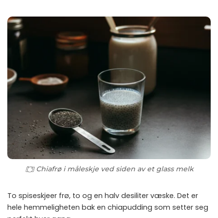
Chiafrø i måleskje ved siden av et glass melk
To spiseskjeer frø, to og en halv desiliter væske. Det er
hele hemmeligheten bak en chiapudding som setter seg