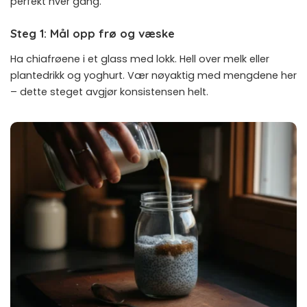
perfekt hver gang.
Steg 1: Mål opp frø og væske
Ha chiafrøene i et glass med lokk. Hell over melk eller
plantedrikk og yoghurt. Vær nøyaktig med mengdene her
– dette steget avgjør konsistensen helt.