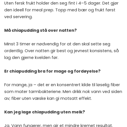
Uten fersk frukt holder den seg fint i 4–5 dager. Det gjør
den ideell for meal prep. Topp med bær og frukt først
ved servering.
Må chiapudding stå over natten?
Minst 3 timer er nødvendig for at den skal sette seg
ordentlig. Over natten gir best og jevnest konsistens, så
lag den gjerne kvelden før.
Er chiapudding bra for mage og fordøyelse?
For mange, ja – det er en konsentrert kilde til løselig fiber
som mater tarmbakteriene. Men drikk nok vann ved siden
av; fiber uten væske kan gi motsatt effekt.
Kan jeg lage chiapudding uten melk?
Ja. Vann fungerer, men gir et mindre kremet resultat.