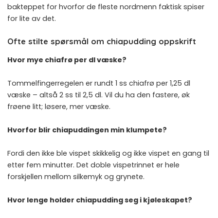
bakteppet for hvorfor de fleste nordmenn faktisk spiser
for lite av det.
Ofte stilte spørsmål om chiapudding oppskrift
Hvor mye chiafrø per dl væske?
Tommelfingerregelen er rundt 1 ss chiafrø per 1,25 dl
væske – altså 2 ss til 2,5 dl. Vil du ha den fastere, øk
frøene litt; løsere, mer væske.
Hvorfor blir chiapuddingen min klumpete?
Fordi den ikke ble vispet skikkelig og ikke vispet en gang til
etter fem minutter. Det doble vispetrinnet er hele
forskjellen mellom silkemyk og grynete.
Hvor lenge holder chiapudding seg i kjøleskapet?