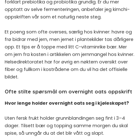
forklart
prebiotika og probiotika
grundig. Er du mer
opptatt av selve fermenteringen, anbefaler jeg
kimchi-
oppskriften vår
som et naturlig neste steg.
Et poeng som ofte overses, særlig hos kvinner: havre og
frø bidrar med jern, men jernet i plantekilder tas dårligere
opp. Et tips er å toppe med litt C-vitaminrike bær. Mer
om jern fra kosten i artikkelen om
jernmangel hos kvinner
.
Helsedirektoratet har for øvrig en nøktern oversikt over
fiber og fullkorn i kostrådene
om du vil ha det offisielle
bildet.
Ofte stilte spørsmål om overnight oats oppskrift
Hvor lenge holder overnight oats seg i kjøleskapet?
Uten fersk frukt holder grunnblandingen seg fint i 3–4
dager. Tilsett bær og topping samme morgen du skal
spise, så unngår du at det blir vått og slapt.