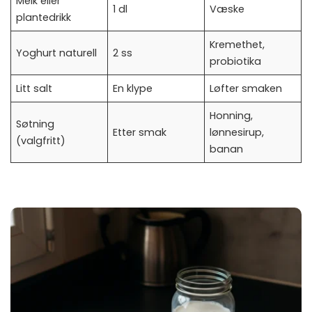
Melk eller
1 dl
Væske
plantedrikk
Kremethet,
Yoghurt naturell
2 ss
probiotika
Litt salt
En klype
Løfter smaken
Honning,
Søtning
Etter smak
lønnesirup,
(valgfritt)
banan