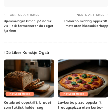
FORRIGE ARTIKKEL
NESTE ARTIKKEL
Hjemmelaget kimchi på norsk
Lavkarbo middag oppskrift:
vis – slik fermenterer du i eget
mett uten blodsukkerhopp
kjøkken
Du Liker Kanskje Også
Naturlig Helse
Naturlig Helse
Ketobrød oppskrift: brødet
Lavkarbo pizza oppskrift:
som faktisk holder seg
fredagspizza uten karbo-