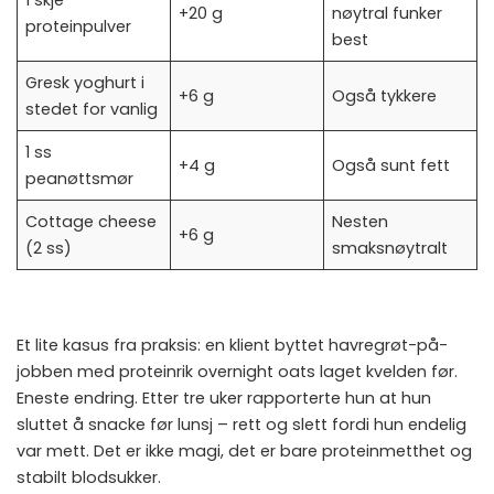
1 skje
+20 g
nøytral funker
proteinpulver
best
Gresk yoghurt i
+6 g
Også tykkere
stedet for vanlig
1 ss
+4 g
Også sunt fett
peanøttsmør
Cottage cheese
Nesten
+6 g
(2 ss)
smaksnøytralt
Et lite kasus fra praksis: en klient byttet havregrøt-på-
jobben med proteinrik overnight oats laget kvelden før.
Eneste endring. Etter tre uker rapporterte hun at hun
sluttet å snacke før lunsj – rett og slett fordi hun endelig
var mett. Det er ikke magi, det er bare proteinmetthet og
stabilt blodsukker.