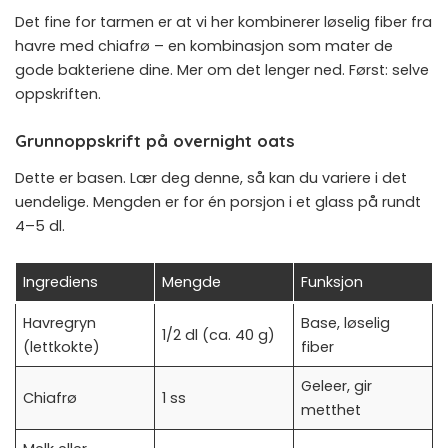
Det fine for tarmen er at vi her kombinerer løselig fiber fra
havre med chiafrø – en kombinasjon som mater de
gode bakteriene dine. Mer om det lenger ned. Først: selve
oppskriften.
Grunnoppskrift på overnight oats
Dette er basen. Lær deg denne, så kan du variere i det
uendelige. Mengden er for én porsjon i et glass på rundt
4–5 dl.
Ingrediens
Mengde
Funksjon
Havregryn
Base, løselig
1/2 dl (ca. 40 g)
(lettkokte)
fiber
Geleer, gir
Chiafrø
1 ss
metthet