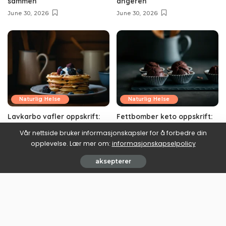
sammen
angeren
June 30, 2026
June 30, 2026
Naturlig Helse
Naturlig Helse
Lavkarbo vafler oppskrift:
Fettbomber keto oppskrift:
norsk kos uten
den lille fettkulen med en
Vår nettside bruker informasjonskapsler for å forbedre din
blodsukkerfallet
jobb å gjøre
opplevelse. Lær mer om:
informasjonskapselpolicy
June 30, 2026
June 30, 2026
aksepterer
Last mer