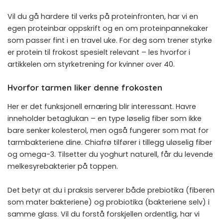
Vil du gå hardere til verks på proteinfronten, har vi en
egen
proteinbar oppskrift
og en om
proteinpannekaker
som passer fint i en travel uke. For deg som trener styrke
er protein til frokost spesielt relevant – les hvorfor i
artikkelen om
styrketrening for kvinner over 40
.
Hvorfor tarmen liker denne frokosten
Her er det funksjonell ernæring blir interessant. Havre
inneholder betaglukan – en type løselig fiber som ikke
bare senker kolesterol, men også fungerer som mat for
tarmbakteriene dine. Chiafrø tilfører i tillegg uløselig fiber
og omega-3. Tilsetter du yoghurt naturell, får du levende
melkesyrebakterier på toppen.
Det betyr at du i praksis serverer både prebiotika (fiberen
som mater bakteriene) og probiotika (bakteriene selv) i
samme glass. Vil du forstå forskjellen ordentlig, har vi