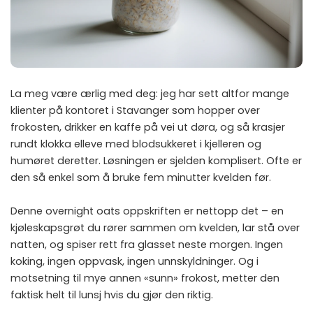
La meg være ærlig med deg: jeg har sett altfor mange
klienter på kontoret i Stavanger som hopper over
frokosten, drikker en kaffe på vei ut døra, og så krasjer
rundt klokka elleve med blodsukkeret i kjelleren og
humøret deretter. Løsningen er sjelden komplisert. Ofte er
den så enkel som å bruke fem minutter kvelden før.
Denne overnight oats oppskriften er nettopp det – en
kjøleskapsgrøt du rører sammen om kvelden, lar stå over
natten, og spiser rett fra glasset neste morgen. Ingen
koking, ingen oppvask, ingen unnskyldninger. Og i
motsetning til mye annen «sunn» frokost, metter den
faktisk helt til lunsj hvis du gjør den riktig.