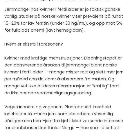
Jernmangel hos kvinner i fertil alder er jo faktisk ganske
vanlig. Studier på norske kvinner viser prevalens på rundt
15–20% for lav ferritin (under 30 ng/mL), og opp mot 5%
for fullblods anemi (lavt hemoglobin).
Hvem er ekstra i faresonen?
Kvinner med kraftige menstruasjoner. Blødningstapet er
den dominerende årsaken til jernmangel blant norske
kvinner i fertil alder — mange mister rett og slett mer jern
per måned enn de klarer å absorbere fra maten. Og
mange vet ikke at deres menstruasjon er “kraftig” fordi
de ikke har noe sammenligningsgrunnlag.
Vegetarianere og veganere. Plantebasert kosthold
inneholder ikke-hem jern, som absorberes vesentlig
dårligere enn hem-jern fra kjøtt. Med voksende interesse
for plantebasert kosthold i Norge — noe som jo er flott