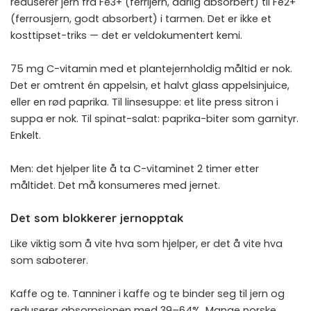
reduserer jern fra Fe3+ (ferrijern, dårlig absorbert) til Fe2+
(ferrousjern, godt absorbert) i tarmen. Det er ikke et
kosttipset-triks — det er veldokumentert kemi.
75 mg C-vitamin med et plantejernholdig måltid er nok.
Det er omtrent én appelsin, et halvt glass appelsinjuice,
eller en rød paprika. Til linsesuppe: et lite press sitron i
suppa er nok. Til spinat-salat: paprika-biter som garnityr.
Enkelt.
Men: det hjelper lite å ta C-vitaminet 2 timer etter
måltidet. Det må konsumeres med jernet.
Det som blokkerer jernopptak
Like viktig som å vite hva som hjelper, er det å vite hva
som saboterer.
Kaffe og te. Tanniner i kaffe og te binder seg til jern og
reduserer absorpsjonen med 39–64%. Mange norske