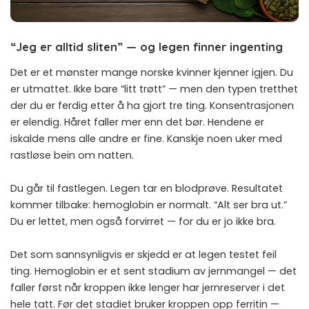
“Jeg er alltid sliten” — og legen finner ingenting
Det er et mønster mange norske kvinner kjenner igjen. Du
er utmattet. Ikke bare “litt trøtt” — men den typen tretthet
der du er ferdig etter å ha gjort tre ting. Konsentrasjonen
er elendig. Håret faller mer enn det bør. Hendene er
iskalde mens alle andre er fine. Kanskje noen uker med
rastløse bein om natten.
Du går til fastlegen. Legen tar en blodprøve. Resultatet
kommer tilbake: hemoglobin er normalt. “Alt ser bra ut.”
Du er lettet, men også forvirret — for du er jo ikke bra.
Det som sannsynligvis er skjedd er at legen testet feil
ting. Hemoglobin er et sent stadium av jernmangel — det
faller først når kroppen ikke lenger har jernreserver i det
hele tatt. Før det stadiet bruker kroppen opp ferritin —