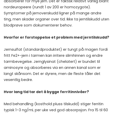
absorberer for mye jern. Det er faktisk relativt vanlig blant
nordeuropeere (rundt 1 av 200 er homozygote).
Symptomer på jernoverskudd ligner på mange andre
ting, men skader organer over tid. Ikke ta jerntilskudd uten
blodprøve som dokumenterer behov.
Hvorfor er forstoppelse et problem med jerntilskudd?
Jernsulfat (standardproduktet) er tungt på magen fordi
fritt Fe2+-jern i tarmen kan irritere slimhinnen og endre
tarmbevegelse. Jernglysinat (chelatert) er bundet til
aminosyre og absorberes via en annen kanal som er
langt skånsom. Det er dyrere, men de fleste tåler det
vesentlig bedre.
Hvor lang tid tar det å bygge ferritinnivåer?
Med behandling (kosthold pluss tilskudd) stiger ferritin
typisk 1–3 ng/mL per uke ved god absorpsjon. Fra 15 til 60