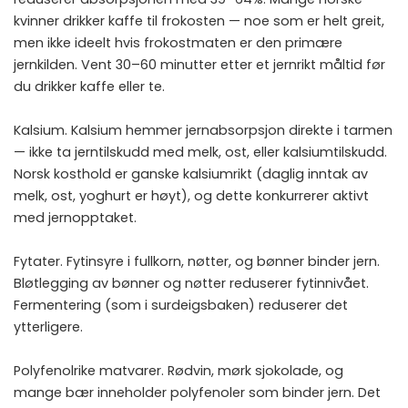
kvinner drikker kaffe til frokosten — noe som er helt greit,
men ikke ideelt hvis frokostmaten er den primære
jernkilden. Vent 30–60 minutter etter et jernrikt måltid før
du drikker kaffe eller te.
Kalsium. Kalsium hemmer jernabsorpsjon direkte i tarmen
— ikke ta jerntilskudd med melk, ost, eller kalsiumtilskudd.
Norsk kosthold er ganske kalsiumrikt (daglig inntak av
melk, ost, yoghurt er høyt), og dette konkurrerer aktivt
med jernopptaket.
Fytater. Fytinsyre i fullkorn, nøtter, og bønner binder jern.
Bløtlegging av bønner og nøtter reduserer fytinnivået.
Fermentering (som i surdeigsbaken) reduserer det
ytterligere.
Polyfenolrike matvarer. Rødvin, mørk sjokolade, og
mange bær inneholder polyfenoler som binder jern. Det