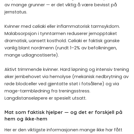
av mange grunner — er det viktig å være bevisst på
jernstatus.
Kvinner med cøliaki eller inflammatorisk tarmsykdom.
Malabsorpsjon i tynntarmen reduserer jernopptaket
dramatisk, uansett kosthold. Cøliaki er faktisk ganske
vanlig blant nordmenn (rundt 1–2% av befolkningen,
mange udiagnostiserte).
Aktivt trimmende kvinner. Hard løpning og intensiv trening
øker jernbehovet via hemolyse (mekanisk nedbrytning av
røde blodceller ved gjentatte støt i fotsålene) og via
mage-tarmblødning fra treningsstress.
Langdistanseløpere er spesielt utsatt.
Mat som faktisk hjelper — og det er forskjell på
hem og ikke-hem
Her er den viktigste informasjonen mange ikke har fått