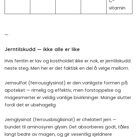
C-
vitamin
—
Jerntilskudd — ikke alle er like
Hvis ferritin er lav og kostholdet ikke er nok, er jerntilskudd
neste steg. Men her er det faktisk en del å velge mellom.
Jernsulfat (ferrousglysinat) er den vanligste formen på
apoteket — rimelig og effektiv, men forstoppelse og
magesmerter er veldig vanlige bivirkninger. Mange slutter
fordi det er ubehagelig.
Jernglysinat (ferrousbisglisinat) er chelatert jern —
bundet til aminosyren glysin. Det absorberes godt, tåles
langt bedre av magen, og gir vesentlig sjeldnere