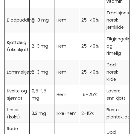
vitamin
Tradisjonsrik
Blodpudding
6–8 mg
Hem
25–40%
norsk
jernkilde
Tilgjengelig
Kjøttdeig
2–3 mg
Hem
25–40%
og
(oksekjøtt)
rimelig
God
Lammekjøtt
2–3 mg
Hem
25–40%
norsk
kilde
Kveite og
0,5–1,5
Lavere
Hem
15–25%
sjømat
mg
enn kjøtt
Linser
Beste
3,3 mg
Ikke-hem
2–15%
(kokt)
plantekilden
Røde
God