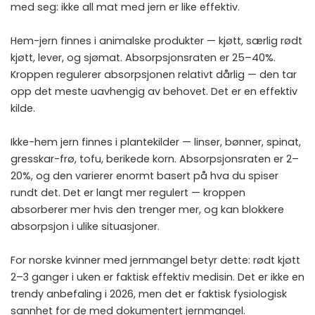
med seg: ikke all mat med jern er like effektiv.
Hem-jern finnes i animalske produkter — kjøtt, særlig rødt
kjøtt, lever, og sjømat. Absorpsjonsraten er 25–40%.
Kroppen regulerer absorpsjonen relativt dårlig — den tar
opp det meste uavhengig av behovet. Det er en effektiv
kilde.
Ikke-hem jern finnes i plantekilder — linser, bønner, spinat,
gresskar-frø, tofu, berikede korn. Absorpsjonsraten er 2–
20%, og den varierer enormt basert på hva du spiser
rundt det. Det er langt mer regulert — kroppen
absorberer mer hvis den trenger mer, og kan blokkere
absorpsjon i ulike situasjoner.
For norske kvinner med jernmangel betyr dette: rødt kjøtt
2–3 ganger i uken er faktisk effektiv medisin. Det er ikke en
trendy anbefaling i 2026, men det er faktisk fysiologisk
sannhet for de med dokumentert jernmangel.