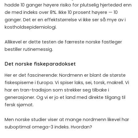
hadde 10 ganger høyere risiko for plutselig hjertedød enn
de med indeks over 8%. Ikke 10 prosent høyere — 10
ganger. Det er en effektstørrelse vi ikke ser så mye av i
kostholdsepidemiologi.
Allikevel er dette testen de færreste norske fastleger
bestiller rutinemessig.
Det norske fiskeparadokset
Her er det fascinerende: Nordmenn er blant de største
fiskespiserne i Europa. Vi spiser laks, sei, torsk, makrell. Vi
har en tran-tradisjon som strekker seg tilbake i
generasjoner. Og vi er jo et land med direkte tilgang til
fersk sjømat.
Men norske studier viser at mange nordmenn likevel har
suboptimal omega-3 indeks. Hvordan?