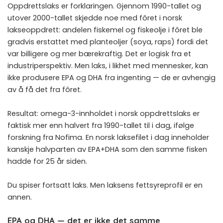
Oppdrettslaks er forklaringen. Gjennom 1990-tallet og
utover 2000-tallet skjedde noe med fôret i norsk
lakseoppdrett: andelen fiskemel og fiskeolje i fôret ble
gradvis erstattet med planteoljer (soya, raps) fordi det
var billigere og mer bærekraftig. Det er logisk fra et
industriperspektiv. Men laks, i likhet med mennesker, kan
ikke produsere EPA og DHA fra ingenting — de er avhengig
av å få det fra fôret.
Resultat: omega-3-innholdet i norsk oppdrettslaks er
faktisk mer enn halvert fra 1990-tallet til i dag, ifølge
forskning fra Nofima. En norsk laksefilet i dag inneholder
kanskje halvparten av EPA+DHA som den samme fisken
hadde for 25 år siden.
Du spiser fortsatt laks. Men laksens fettsyreprofil er en
annen.
EPA og DHA — det er ikke det samme