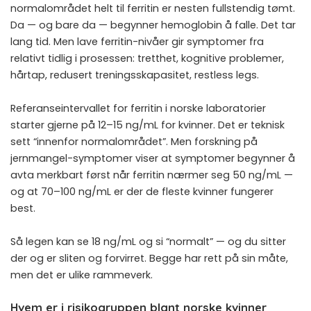
normalområdet helt til ferritin er nesten fullstendig tømt.
Da — og bare da — begynner hemoglobin å falle. Det tar
lang tid. Men lave ferritin-nivåer gir symptomer fra
relativt tidlig i prosessen: tretthet, kognitive problemer,
hårtap, redusert treningsskapasitet, restless legs.
Referanseintervallet for ferritin i norske laboratorier
starter gjerne på 12–15 ng/mL for kvinner. Det er teknisk
sett “innenfor normalområdet”. Men forskning på
jernmangel-symptomer viser at symptomer begynner å
avta merkbart først når ferritin nærmer seg 50 ng/mL —
og at 70–100 ng/mL er der de fleste kvinner fungerer
best.
Så legen kan se 18 ng/mL og si “normalt” — og du sitter
der og er sliten og forvirret. Begge har rett på sin måte,
men det er ulike rammeverk.
Hvem er i risikogruppen blant norske kvinner