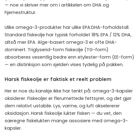
— noe vi skriver mer om i artikkelen om
DHA og
hjernestruktur
.
Ulike omega-3-produkter har ulike EPA:DHA-forholdstall.
Standard fiskeolje har typisk forholdet 18% EPA / 12% DHA,
altså mer EPA. Alge-basert omega-3 er ofte DHA-
dominert. Triglyserid-form fiskeolje (TG-form)
absorberes vesentlig bedre enn etylester-form (EE-form)
— en distinksjon som sjelden vises tydelig på pakken.
Harsk fiskeolje er faktisk et reelt problem
Her er noe du kanskje ikke har tenkt på: omega-3-kapsler
oksiderer. Fiskeoljer er flerumettede fettsyrer, og det gjør
dem relativt ustabile. Lys, varme, og luft akselererer
oksidasjon. Harsk fiskeolje lukter fisken — du vet, den
særegne fiskelukten mange assosiere med omega-3-
kapsler.