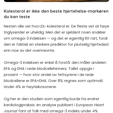
Kolesterol er ikke den beste hjertehelse-markøren
du kan teste
Nesten alle vet hva LDL-kolesterol er. De fleste vet at høye
triglyserider er uheldig. Men det er sjeldent noen snakker
om omega-3 indeksen — og det er egentlig litt rart, fordi
den er faktisk en sterkere prediktor for plutselig hjertedød
enn noe av det ovennevnte.
Omega-3 indeksen er enkel å forstå: den måler andelen
EPA og DHA i røde blodcellehinners. Tallet oppgis i
prosent — hvor stor andel av fettsyrene i de røde
blodcellene er EPA+DHA. Over 8% regnes som optimalt.
Under 4% er høyrisikosonene.
Og her er den studien som egentlig burde ha endret
kardiologipraksis: en analyse publisert i
European Heart
Journal
fant at folk med omega-3 indeks under 4%