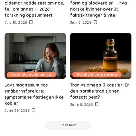
oldemor hadde rett om noe,
form og blodverdier — hva
feil om annet — 2026-
norske kvinner over 35
forskning oppsummert
faktisk trenger å vite
July 10, 2026
July 6, 2026
Kosthold og Ernæring
Kosthold og Ernæring
Lavt magnesium hos
Tran vs omega-3 kapsler: Er
småbarnsforeldre:
den norske tradisjonen
symptomene fastlegen ikke
fortsatt best?
kobler
June 9, 2026
June 29, 2026
Last mer