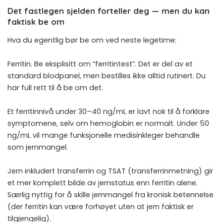
Det fastlegen sjelden forteller deg — men du kan
faktisk be om
Hva du egentlig bør be om ved neste legetime:
Ferritin. Be eksplisitt om “ferritintest”. Det er del av et
standard blodpanel, men bestilles ikke alltid rutinert. Du
har full rett til å be om det.
Et ferritinnivå under 30–40 ng/mL er lavt nok til å forklare
symptomene, selv om hemoglobin er normalt. Under 50
ng/mL vil mange funksjonelle medisinkleger behandle
som jernmangel.
Jern inkludert transferrin og TSAT (transferrinmetning) gir
et mer komplett bilde av jernstatus enn ferritin alene.
Særlig nyttig for å skille jernmangel fra kronisk betennelse
(der ferritin kan være forhøyet uten at jern faktisk er
tilgjengelig).