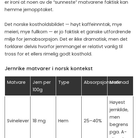
er ironi at noen av de “sunneste” matvarene faktisk kan
hemme jernopptaket.
Det norske kostholdsbildet — høyt kaffeinnntak, mye
meieri, mye fullkorn — er jo faktisk et ganske utfordrende
miljø for jernabsorpsjon. Det er ikke dramatisk, men det
forklarer delvis hvorfor jernmangel er relativt vanlig til
tross for et ellers rimelig godt kosthold.
Jernrike matvarer i norsk kontekst
Matvare
Jern per
Type
Absorpsjonsrate
Merknad
100g
Høyest
jernkilde,
men
Svinelever
18 mg
Hem
25–40%
begrens
pga. A-