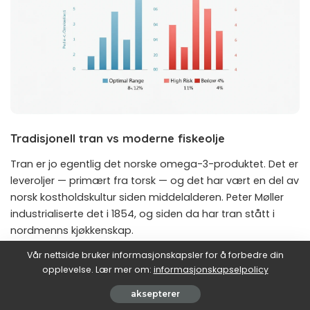
Tradisjonell tran vs moderne fiskeolje
Tran er jo egentlig det norske omega-3-produktet. Det er
leveroljer — primært fra torsk — og det har vært en del av
norsk kostholdskultur siden middelalderen. Peter Møller
industrialiserte det i 1854, og siden da har tran stått i
nordmenns kjøkkenskap.
Vår nettside bruker informasjonskapsler for å forbedre din
Fordelen med tran: den inneholder naturlig D-vitamin
opplevelse. Lær mer om:
informasjonskapselpolicy
(viktig i mørketid — se vår artikkel om
vitamin D3 og K2
),
aksepterer
og fettsyrene er i triglyserid-form som absorberes godt.