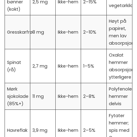
bønner
2,5 mg
Ikke-hem
2–15%
vegetarkilde
(kokt)
Høyt på
papiret,
Gresskarfrø
8 mg
Ikke-hem
2–10%
men lav
absorpsjon
Oxalat
Spinat
hemmer
2,7 mg
Ikke-hem
1–5%
(rå)
absorpsjon
ytterligere
Mørk
Polyfenoler
sjokolade
11 mg
Ikke-hem
2–8%
hemmer
(85%+)
delvis
Fytater
hemmer;
Havreflak
3,9 mg
Ikke-hem
2–5%
spis med