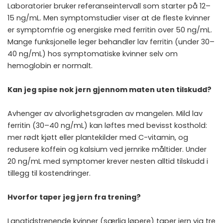
Laboratorier bruker referanseintervall som starter på 12–
15 ng/mL. Men symptomstudier viser at de fleste kvinner
er symptomfrie og energiske med ferritin over 50 ng/mL.
Mange funksjonelle leger behandler lav ferritin (under 30–
40 ng/mL) hos symptomatiske kvinner selv om
hemoglobin er normalt.
Kan jeg spise nok jern gjennom maten uten tilskudd?
Avhenger av alvorlighetsgraden av mangelen. Mild lav
ferritin (30–40 ng/mL) kan løftes med bevisst kosthold:
mer rødt kjøtt eller plantekilder med C-vitamin, og
redusere koffein og kalsium ved jernrike måltider. Under
20 ng/mL med symptomer krever nesten alltid tilskudd i
tillegg til kostendringer.
Hvorfor taper jeg jern fra trening?
Langtidstrenende kvinner (særlig løpere) taper jern via tre