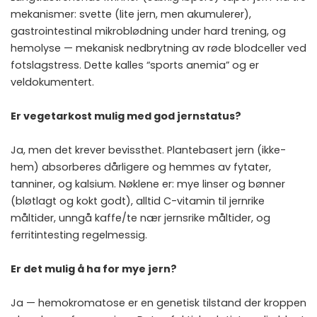
mekanismer: svette (lite jern, men akumulerer),
gastrointestinal mikroblødning under hard trening, og
hemolyse — mekanisk nedbrytning av røde blodceller ved
fotslagstress. Dette kalles “sports anemia” og er
veldokumentert.
Er vegetarkost mulig med god jernstatus?
Ja, men det krever bevissthet. Plantebasert jern (ikke-
hem) absorberes dårligere og hemmes av fytater,
tanniner, og kalsium. Nøklene er: mye linser og bønner
(bløtlagt og kokt godt), alltid C-vitamin til jernrike
måltider, unngå kaffe/te nær jernsrike måltider, og
ferritintesting regelmessig.
Er det mulig å ha for mye jern?
Ja — hemokromatose er en genetisk tilstand der kroppen