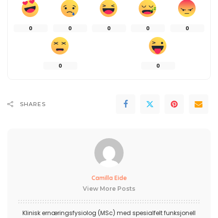
0
0
0
0
0
0
0
SHARES
Camilla Eide
View More Posts
Klinisk ernæringsfysiolog (MSc) med spesialfelt funksjonell