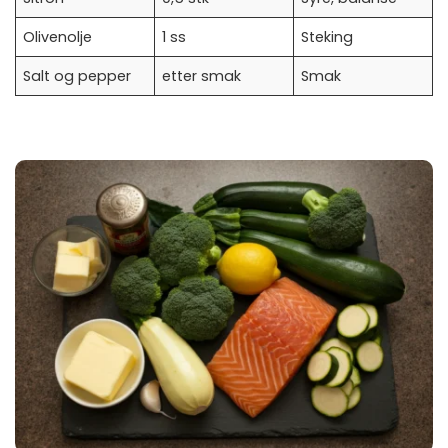
Olivenolje
1 ss
Steking
Salt og pepper
etter smak
Smak