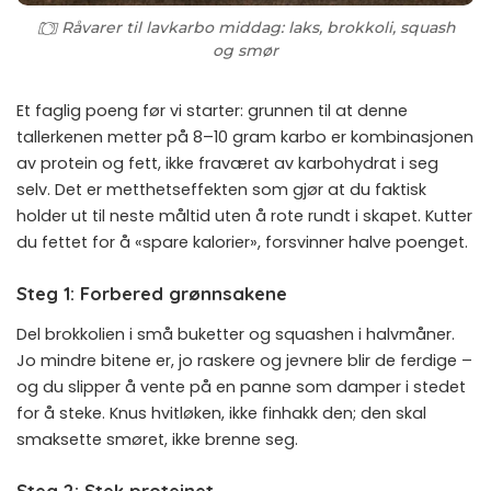
Råvarer til lavkarbo middag: laks, brokkoli, squash
og smør
Et faglig poeng før vi starter: grunnen til at denne
tallerkenen metter på 8–10 gram karbo er kombinasjonen
av protein og fett, ikke fraværet av karbohydrat i seg
selv. Det er metthetseffekten som gjør at du faktisk
holder ut til neste måltid uten å rote rundt i skapet. Kutter
du fettet for å «spare kalorier», forsvinner halve poenget.
Steg 1: Forbered grønnsakene
Del brokkolien i små buketter og squashen i halvmåner.
Jo mindre bitene er, jo raskere og jevnere blir de ferdige –
og du slipper å vente på en panne som damper i stedet
for å steke. Knus hvitløken, ikke finhakk den; den skal
smaksette smøret, ikke brenne seg.
Steg 2: Stek proteinet