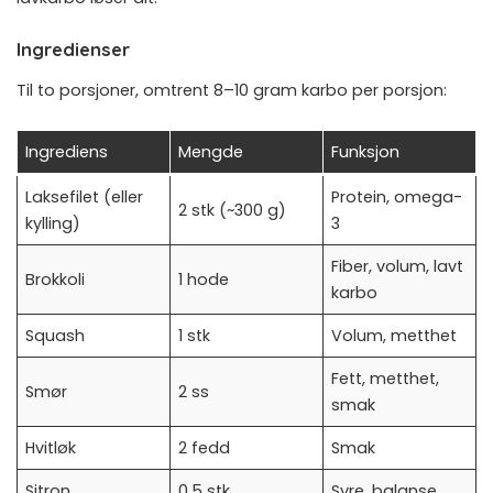
Ingredienser
Til to porsjoner, omtrent 8–10 gram karbo per porsjon:
Ingrediens
Mengde
Funksjon
Laksefilet (eller
Protein, omega-
2 stk (~300 g)
kylling)
3
Fiber, volum, lavt
Brokkoli
1 hode
karbo
Squash
1 stk
Volum, metthet
Fett, metthet,
Smør
2 ss
smak
Hvitløk
2 fedd
Smak
Sitron
0,5 stk
Syre, balanse