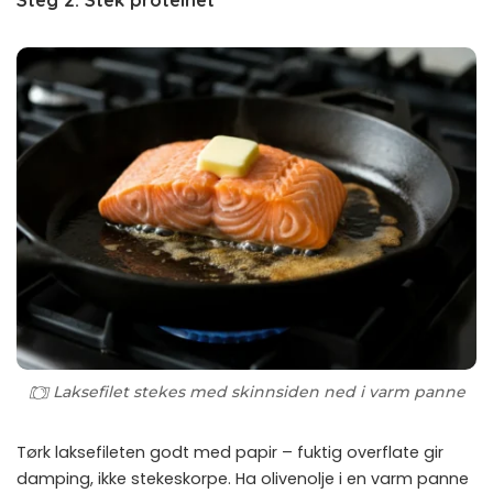
Laksefilet stekes med skinnsiden ned i varm panne
Tørk laksefileten godt med papir – fuktig overflate gir
damping, ikke stekeskorpe. Ha olivenolje i en varm panne