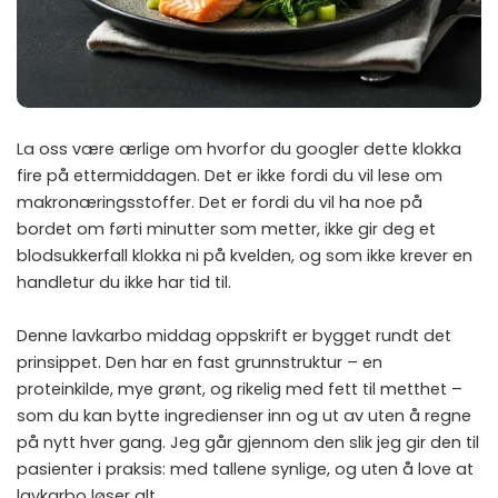
La oss være ærlige om hvorfor du googler dette klokka
fire på ettermiddagen. Det er ikke fordi du vil lese om
makronæringsstoffer. Det er fordi du vil ha noe på
bordet om førti minutter som metter, ikke gir deg et
blodsukkerfall klokka ni på kvelden, og som ikke krever en
handletur du ikke har tid til.
Denne lavkarbo middag oppskrift er bygget rundt det
prinsippet. Den har en fast grunnstruktur – en
proteinkilde, mye grønt, og rikelig med fett til metthet –
som du kan bytte ingredienser inn og ut av uten å regne
på nytt hver gang. Jeg går gjennom den slik jeg gir den til
pasienter i praksis: med tallene synlige, og uten å love at
lavkarbo løser alt.