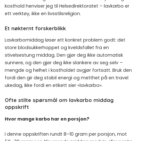
kosthold henviser jeg til
Helsedirektoratet
– lavkarbo er
ett verktøy, ikke en livsstilsreligion.
Et nøkternt forskerblikk
Lavkarbomiddag løser ett konkret problem godt: det
store blodsukkerhoppet og kveldsfallet fra en
stivelsestung middag. Den gjør deg ikke automatisk
sunnere, og den gjør deg ikke slankere av seg selv –
mengde og helhet i kostholdet avgjør fortsatt. Bruk den
fordi den gir deg stabil energi og metthet på en travel
ukedag, ikke fordi en etikett sier «lavkarbo».
Ofte stilte spørsmål om lavkarbo middag
oppskrift
Hvor mange karbo har en porsjon?
I denne oppskriften rundt 8–10 gram per porsjon, mot