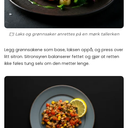
Laks og grønnsaker anrettes på en mørk tallerken
Legg grønnsakene som base, laksen oppå, og press over
litt sitron. Sitronsyren balanserer fettet og gjør at retten
ikke føles tung selv om den metter lenge.