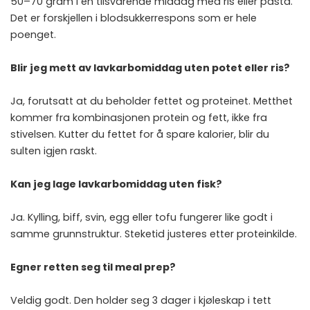
50–70 gram i en tilsvarende middag med ris eller pasta.
Det er forskjellen i blodsukkerrespons som er hele
poenget.
Blir jeg mett av lavkarbomiddag uten potet eller ris?
Ja, forutsatt at du beholder fettet og proteinet. Metthet
kommer fra kombinasjonen protein og fett, ikke fra
stivelsen. Kutter du fettet for å spare kalorier, blir du
sulten igjen raskt.
Kan jeg lage lavkarbomiddag uten fisk?
Ja. Kylling, biff, svin, egg eller tofu fungerer like godt i
samme grunnstruktur. Steketid justeres etter proteinkilde.
Egner retten seg til meal prep?
Veldig godt. Den holder seg 3 dager i kjøleskap i tett