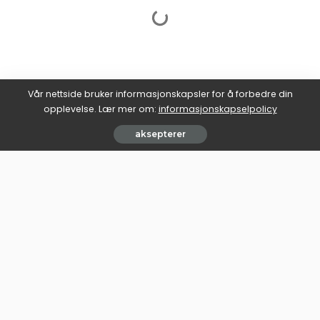
Vår nettside bruker informasjonskapsler for å forbedre din
opplevelse. Lær mer om:
informasjonskapselpolicy
aksepterer
informasjonskapselpolicy
Interessebaserte Annonser for Norge Vibes
Bruksvilkår for Norge Vibes
Dine Personvernrettigheter
Personvernerklæring
Personvernerklæring
Lev sunt, smak bedre – Bli med på Norgevibes!