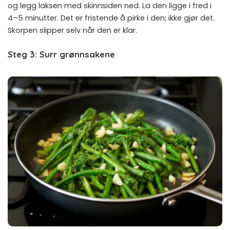
og legg laksen med skinnsiden ned. La den ligge i fred i
4–5 minutter. Det er fristende å pirke i den; ikke gjør det.
Skorpen slipper selv når den er klar.
Steg 3: Surr grønnsakene