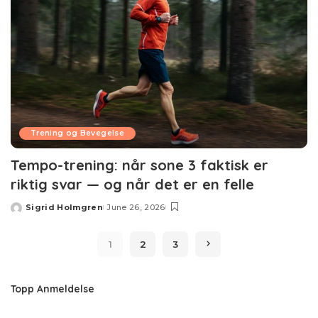
Trening og Bevegelse
Tempo-trening: når sone 3 faktisk er
riktig svar — og når det er en felle
Sigrid Holmgren
June 26, 2026
Posted
by
1
2
3
Topp Anmeldelse