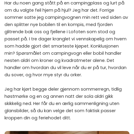
Har du noen gang stått på en campingplass og lurt på
om du valgte feil hjem på hjul? Jeg har det. Forrige
sommer satte jeg campingvognen min rett ved siden av
den splitter nye bobilen til en kompis, med fjorden
glitrende bak oss og fjellene i Lofoten som stod og
passet på. I tre dager kranglet vi vennskapelig om hvem
som hadde gjort det smarteste kjøpet. Konklusjonen
min? Spørsmålet om campingvogn eller bobil handler
nesten aldri om kroner og kvadratmeter alene. Det
handler om hvordan du vil leve når du er på tur, hvordan
du sover, og hvor mye styr du orker.
Jeg har kjørt begge deler gjennom sommerregn, tidlig
høstmørke og en og annen natt der sola aldri gikk
skikkelig ned. Her får du en ærlig sammenligning uten
glansbilder, så du kan velge det som faktisk passer
kroppen din og feriehodet ditt.