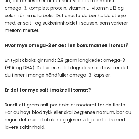
Ja, for de fleste er det et sunt valg. Du får marint
omega-3, komplett protein, vitamin D, vitamin B12 og
selen i én rimelig boks. Det eneste du bør holde et øye
med, er salt- og sukkerinnholdet i sausen, som varierer
mellom merker.
Hvor mye omega-3 er det i en boks makrell i tomat?
En typisk boks gir rundt 2,9 gram langkjedet omega-3
(EPA og DHA). Det er en solid dagsdose og tilsvarer det
du finner i mange håndfuller omega-3-kapsler.
Er det for mye salt i makrell i tomat?
Rundt ett gram salt per boks er moderat for de fleste.
Har du høyt blodtrykk eller skal begrense natrium, bør du
regne det med i totalen og gjerne velge en boks med
lavere saltinnhold.