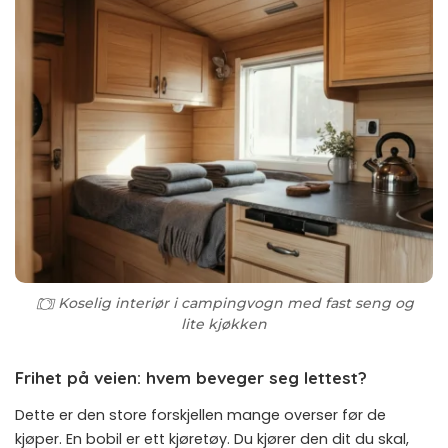
Koselig interiør i campingvogn med fast seng og
lite kjøkken
Frihet på veien: hvem beveger seg lettest?
Dette er den store forskjellen mange overser før de
kjøper. En bobil er ett kjøretøy. Du kjører den dit du skal,