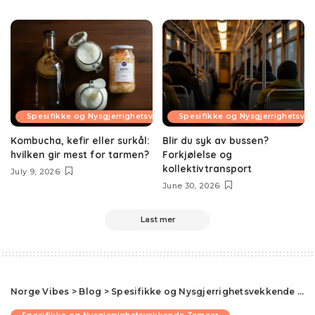
Spesifikke og Nysgjerrighetsvekkende Temaer
Spesifikke og Nysgjerrighetsv
Kombucha, kefir eller surkål:
Blir du syk av bussen?
hvilken gir mest for tarmen?
Forkjølelse og
kollektivtransport
July 9, 2026
June 30, 2026
Last mer
Norge Vibes
>
Blog
>
Spesifikke og Nysgjerrighetsvekkende Temaer