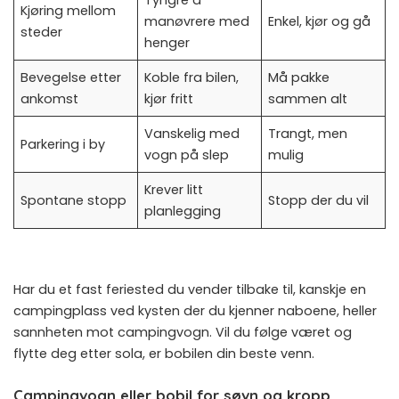
Tyngre å
Kjøring mellom
manøvrere med
Enkel, kjør og gå
steder
henger
Bevegelse etter
Koble fra bilen,
Må pakke
ankomst
kjør fritt
sammen alt
Vanskelig med
Trangt, men
Parkering i by
vogn på slep
mulig
Krever litt
Spontane stopp
Stopp der du vil
planlegging
Har du et fast feriested du vender tilbake til, kanskje en
campingplass ved kysten der du kjenner naboene, heller
sannheten mot campingvogn. Vil du følge været og
flytte deg etter sola, er bobilen din beste venn.
Campingvogn eller bobil for søvn og kropp