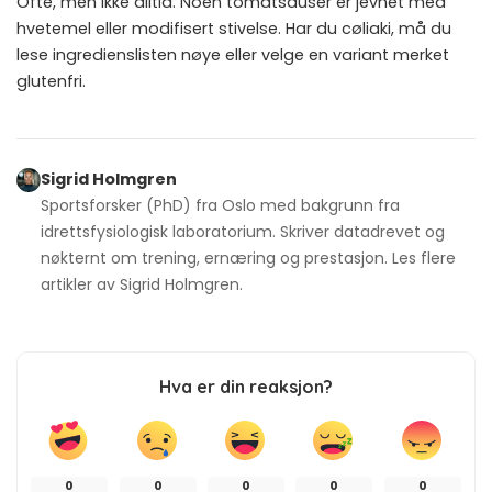
Ofte, men ikke alltid. Noen tomatsauser er jevnet med
hvetemel eller modifisert stivelse. Har du cøliaki, må du
lese ingredienslisten nøye eller velge en variant merket
glutenfri.
Sigrid Holmgren
Sportsforsker (PhD) fra Oslo med bakgrunn fra
idrettsfysiologisk laboratorium. Skriver datadrevet og
nøkternt om trening, ernæring og prestasjon. Les flere
artikler av
Sigrid Holmgren
.
Hva er din reaksjon?
0
0
0
0
0