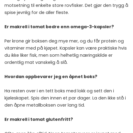
motsetning til enkelte store rovfisker. Det gjør den trygg å
spise jevnlig for de aller fleste.
Er makrell i tomat bedre enn omega-3-kapsler?
Per krone gir boksen deg mye mer, og du får protein og
vitaminer med på kjøpet. Kapsler kan være praktiske hvis
du ikke liker fisk, men som helhetlig næringskilde er
ordentlig mat vanskelig å slå.
Hvordan oppbevarer jeg en åpnet boks?
Ha resten over i en tett boks med lokk og sett den i
kjøleskapet. Spis den innen et par dager. La den ikke stå i
den åpne metallboksen over lang tid.
Er makrell i tomat glutenfritt?