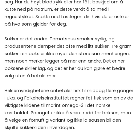
seg. Har du høyt blodtrykk eller har fått beskjed om å
kutte ned på natrium, er dette verdt å ta med i
regnestykket. Snakk med fastlegen din hvis du er usikker
på hva som gjelder for deg.
Sukker er det andre. Tomatsaus smaker syrlig, og
produsentene demper det ofte med litt sukker. Tre gram
sukker i en boks er ikke mye i den store sammenhengen,
men noen merker legger på mer enn andre. Det er her
boksene skiller lag, og det er her du kan gjøre et bedre
valg uten å betale mer.
Helsemyndighetene anbefaler fisk til middag flere ganger
i uka, og
Folkehelseinstituttet
regner fet fisk som en av de
viktigste kildene til marint omega-3 i det norske
kostholdet. Poenget er ikke å være redd for boksen, men
å velge en fornuftig variant og ikke la sausen bli den
skjulte sukkerkilden i hverdagen.