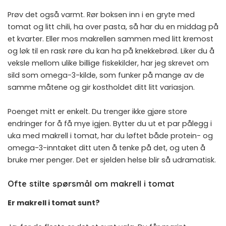
Prøv det også varmt. Rør boksen inn i en gryte med
tomat og litt chili, ha over pasta, så har du en middag på
et kvarter. Eller mos makrellen sammen med litt kremost
og løk til en rask røre du kan ha på knekkebrød. Liker du å
veksle mellom ulike billige fiskekilder, har jeg skrevet om
sild som omega-3-kilde
, som funker på mange av de
samme måtene og gir kostholdet ditt litt variasjon.
Poenget mitt er enkelt. Du trenger ikke gjøre store
endringer for å få mye igjen. Bytter du ut et par pålegg i
uka med makrell i tomat, har du løftet både protein- og
omega-3-inntaket ditt uten å tenke på det, og uten å
bruke mer penger. Det er sjelden helse blir så udramatisk.
Ofte stilte spørsmål om makrell i tomat
Er makrell i tomat sunt?