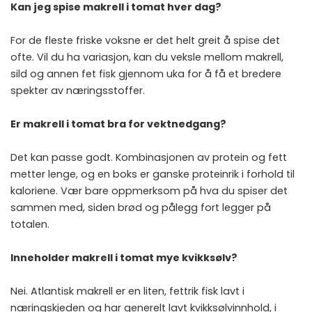
Kan jeg spise makrell i tomat hver dag?
For de fleste friske voksne er det helt greit å spise det
ofte. Vil du ha variasjon, kan du veksle mellom makrell,
sild og annen fet fisk gjennom uka for å få et bredere
spekter av næringsstoffer.
Er makrell i tomat bra for vektnedgang?
Det kan passe godt. Kombinasjonen av protein og fett
metter lenge, og en boks er ganske proteinrik i forhold til
kaloriene. Vær bare oppmerksom på hva du spiser det
sammen med, siden brød og pålegg fort legger på
totalen.
Inneholder makrell i tomat mye kvikksølv?
Nei. Atlantisk makrell er en liten, fettrik fisk lavt i
næringskjeden og har generelt lavt kvikksølvinnhold, i