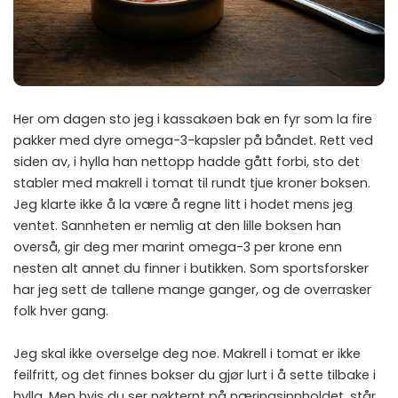
Her om dagen sto jeg i kassakøen bak en fyr som la fire
pakker med dyre omega-3-kapsler på båndet. Rett ved
siden av, i hylla han nettopp hadde gått forbi, sto det
stabler med makrell i tomat til rundt tjue kroner boksen.
Jeg klarte ikke å la være å regne litt i hodet mens jeg
ventet. Sannheten er nemlig at den lille boksen han
overså, gir deg mer marint omega-3 per krone enn
nesten alt annet du finner i butikken. Som sportsforsker
har jeg sett de tallene mange ganger, og de overrasker
folk hver gang.
Jeg skal ikke overselge deg noe. Makrell i tomat er ikke
feilfritt, og det finnes bokser du gjør lurt i å sette tilbake i
hylla. Men hvis du ser nøkternt på næringsinnholdet, står