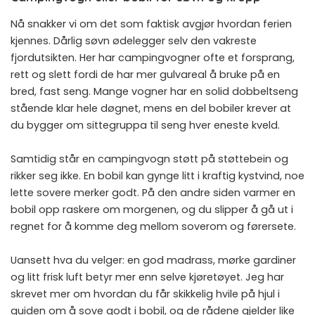
Nå snakker vi om det som faktisk avgjør hvordan ferien
kjennes. Dårlig søvn ødelegger selv den vakreste
fjordutsikten. Her har campingvogner ofte et forsprang,
rett og slett fordi de har mer gulvareal å bruke på en
bred, fast seng. Mange vogner har en solid dobbeltseng
stående klar hele døgnet, mens en del bobiler krever at
du bygger om sittegruppa til seng hver eneste kveld.
Samtidig står en campingvogn støtt på støttebein og
rikker seg ikke. En bobil kan gynge litt i kraftig kystvind, noe
lette sovere merker godt. På den andre siden varmer en
bobil opp raskere om morgenen, og du slipper å gå ut i
regnet for å komme deg mellom soverom og førersete.
Uansett hva du velger: en god madrass, mørke gardiner
og litt frisk luft betyr mer enn selve kjøretøyet. Jeg har
skrevet mer om hvordan du får skikkelig hvile på hjul i
guiden om å
sove godt i bobil
, og de rådene gjelder like