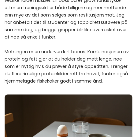
vedlikeholde muskler. En boks på et grovt rundstykke
etter en treningsøkt er både billigere og mer mettende
enn mye av det som selges som restitusjonsmat. Jeg
har anbefalt det til studenter og toppidrettsutøvere på
samme dag, og begge grupper blir like overrasket over
at noe så enkelt funker.
Metningen er en undervurdert bonus. Kombinasjonen av
protein og fett gjør at du holder deg mett lenge, noe
som er nyttig hvis du prøver å styre appetitten. Trenger
du flere rimelige proteinkilder rett fra havet, funker også
hjemmelagde fiskekaker
godt i samme ånd.