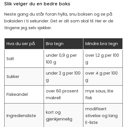
Slik velger du en bedre boks
Neste gang du står foran hylla, snu boksen og se på
baksiden i ti sekunder. Det er alt som skal til. Her er de
tingene jeg selv sjekker.
Hva du ser på
Bra tegn
Mindre bra tegn
under 0,9 g per
over 1,2 g per 100
Salt
100 g
g
under 2 g per 100
over 4 g per 100
Sukker
g
g
over 60 prosent
mye saus, lite
Fiskeandel
makrell
fisk
modifisert
kort og
Ingrediensliste
stivelse og lang
gjenkjennelig
E-liste