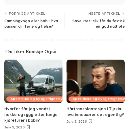
FORRIGE ARTIKKEL
NESTE ARTIKKEL
Campingvogn eller bobil: hva
Sove i telt: slik får du faktisk
passer din ferie og helse?
en god natt ute
Du Liker Kanskje Også
Spesifikke og Nysgjerrighetsvekkende Temaer
Spesifikke og Nysgjerrighetsv
Hvorfor får jeg vondt i
Hårtransplantasjon i Tyrkia:
nakke og rygg etter lange
hva innebærer det egentlig?
kjøreturer i bobil?
July 9, 2026
July 9, 2026