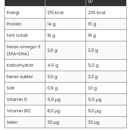
g)
Energi
215 kcal
235 kcal
Protein
14 g
15 g
Fett totalt
16 g
18 g
herav omega-3
2,6 g
2,9 g
(EPA+DHA)
Karbohydrat
4,5 g
5,0 g
herav sukker
3,0 g
3,3 g
Salt
0,9 g
1,0 g
Vitamin D
5,0 µg
5,5 µg
Vitamin B12
8,0 µg
9,0 µg
Selen
30 µg
33 µg