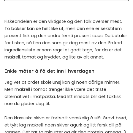
Fiskeandelen er den viktigste og den folk overser mest.
To bokser kan se helt like ut, men den ene er sekstifem
prosent fisk og den andre femti prosent saus. Du betaler
for fisken, så finn den som gir deg mest av den. En kort
ingrediensliste er som regel et godt tegn, for da er det
makrell, tomat og krydder, og lite av alt annet.
Enkle måter å få det inn i hverdagen
Jeg vet at ordet skolelunsj kan gi noen dårlige minner.
Men makrell i tomat trenger ikke være det triste
alternativet i matpakka. Med litt innsats blir det faktisk
noe du gleder deg til.
Den klassiske skiva er fortsatt vanskelig å slå. Grovt brød,
et tykt lag makrell, noen skiver agurk og litt fersk dill på
toppen. Det tar to minutter og gir deg protein, omega-3