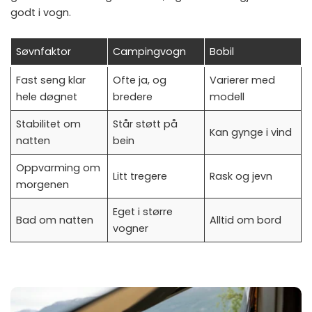
godt i vogn.
Søvnfaktor
Campingvogn
Bobil
Fast seng klar
Ofte ja, og
Varierer med
hele døgnet
bredere
modell
Stabilitet om
Står støtt på
Kan gynge i vind
natten
bein
Oppvarming om
Litt tregere
Rask og jevn
morgenen
Eget i større
Bad om natten
Alltid om bord
vogner