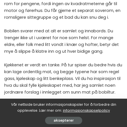
rom for pengene, fordi ingen av kvadratmeterne går til
motor og førerhus. Du får gjerne et separat soverom, en
romsligere sittegruppe og et bad du kan snu deg i.
Bobilen svarer med at alt er samlet og innabords. Du
trenger ikke ut i uværet for noe som helst. For mange
eldre, eller folk med litt vondt i knær og hofter, betyr det
mye å slippe å klatre inn og ut hver bidige gang.
Kjøkkenet er verdt en tanke. På tur spiser du bedre hvis du
kan lage ordentlig mat, og begge typene har som regel
gass, kjøleskap og litt benkeplass. Vil du ha inspirasjon til
hva du skal fylle kjøleskapet med, har jeg samlet noen
jordnære forslag i innlegget om
sunn mat på bobiltur
.
Vår nettside bruker informasjonskapsler for å forbedre din
Et fortelt eller en markise endrer også regnestykket. Med
opplevelse. Lær mer om:
informasjonskapselpolicy
et fortelt på campingvogna dobler du nesten stueflaten
når du står lenge på samme plass. Det er der du henger
aksepterer
våttøyet, setter fra deg støvlene og drikker