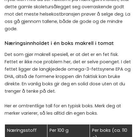
dette gamle skoletursålegget seg overraskende godt
mot det meste helsekostbransjen prøver å selge deg. La
oss gå gjennom tallene, både de gode og de mindre
gode.
Næringsinnholdet i én boks makrell i tomat
Det som gjør makrell spesiell, er at det er en fet fisk.
Fettet er ikke noe problem her, det er selve poenget. I det
fettet ligger de langkjedede omega-3-fettsyrene EPA og
DHA, altså de formene kroppen din faktisk kan bruke
direkte. En vanlig boks gir deg en solid dose uten at du
trenger å tenke på det.
Her er omtrentlige tall for en typisk boks. Merk deg at
merker varierer, så les alltid din egen boks.
Næringsstoff
Per 100 g
Per boks (ca. 110