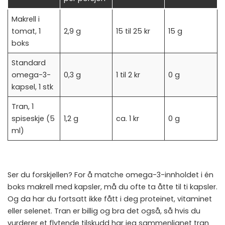
Makrell i
tomat, 1
2,9 g
15 til 25 kr
15 g
boks
Standard
omega-3-
0,3 g
1 til 2 kr
0 g
kapsel, 1 stk
Tran, 1
spiseskje (5
1,2 g
ca. 1 kr
0 g
ml)
Ser du forskjellen? For å matche omega-3-innholdet i én
boks makrell med kapsler, må du ofte ta åtte til ti kapsler.
Og da har du fortsatt ikke fått i deg proteinet, vitaminet
eller selenet. Tran er billig og bra det også, så hvis du
vurderer et flytende tilskudd har jeg sammenlignet
tran