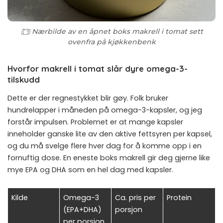
Nærbilde av en åpnet boks makrell i tomat sett
ovenfra på kjøkkenbenk
Hvorfor makrell i tomat slår dyre omega-3-
tilskudd
Dette er der regnestykket blir gøy. Folk bruker
hundrelapper i måneden på omega-3-kapsler, og jeg
forstår impulsen. Problemet er at mange kapsler
inneholder ganske lite av den aktive fettsyren per kapsel,
og du må svelge flere hver dag for å komme opp i en
fornuftig dose. En eneste boks makrell gir deg gjerne like
mye EPA og DHA som en hel dag med kapsler.
Kilde
Omega-3
Ca. pris per
Protein
(EPA+DHA)
porsjon
per porsjon