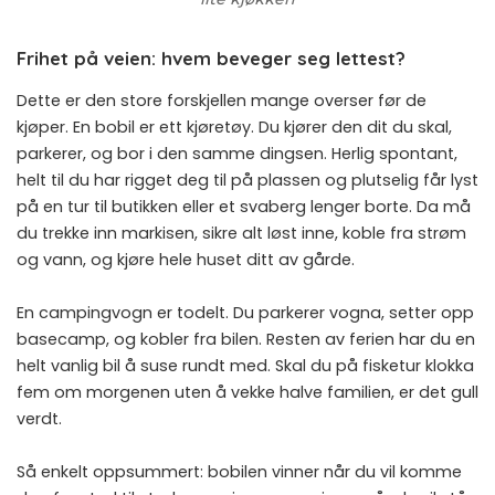
Frihet på veien: hvem beveger seg lettest?
Dette er den store forskjellen mange overser før de
kjøper. En bobil er ett kjøretøy. Du kjører den dit du skal,
parkerer, og bor i den samme dingsen. Herlig spontant,
helt til du har rigget deg til på plassen og plutselig får lyst
på en tur til butikken eller et svaberg lenger borte. Da må
du trekke inn markisen, sikre alt løst inne, koble fra strøm
og vann, og kjøre hele huset ditt av gårde.
En campingvogn er todelt. Du parkerer vogna, setter opp
basecamp, og kobler fra bilen. Resten av ferien har du en
helt vanlig bil å suse rundt med. Skal du på fisketur klokka
fem om morgenen uten å vekke halve familien, er det gull
verdt.
Så enkelt oppsummert: bobilen vinner når du vil komme