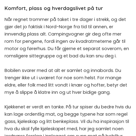
Komfort, plass og hverdagslivet på tur
Når regnet trommer på taket i tre dager i strekk, og det
gjør det jo faktisk i Nord-Norge fra tid til annen, er
innvendig plass alt. Campingvogner gir deg ofte mer
rom for pengene, fordi ingen av kvadratmeterne går til
motor og førerhus. Du får gjerne et separat soverom, en
romsligere sittegruppe og et bad du kan snu deg i.
Bobilen svarer med at alt er samlet og innabords. Du
trenger ikke ut i uværet for noe som helst. For mange
eldre, eller folk med litt vondt i knær og hofter, betyr det
mye å slippe å klatre inn og ut hver bidige gang.
Kjøkkenet er verdt en tanke. På tur spiser du bedre hvis du
kan lage ordentlig mat, og begge typene har som regel
gass, kjøleskap og litt benkeplass. Vil du ha inspirasjon til
hva du skal fylle kjøleskapet med, har jeg samlet noen
jordnære forslag i innlegget om
sunn mat på bobiltur
.