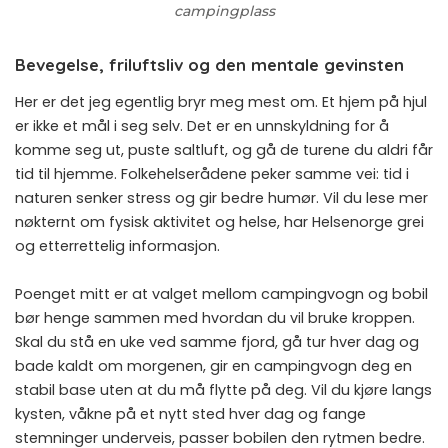
campingplass
Bevegelse, friluftsliv og den mentale gevinsten
Her er det jeg egentlig bryr meg mest om. Et hjem på hjul
er ikke et mål i seg selv. Det er en unnskyldning for å
komme seg ut, puste saltluft, og gå de turene du aldri får
tid til hjemme. Folkehelserådene peker samme vei: tid i
naturen senker stress og gir bedre humør. Vil du lese mer
nøkternt om fysisk aktivitet og helse, har
Helsenorge
grei
og etterrettelig informasjon.
Poenget mitt er at valget mellom campingvogn og bobil
bør henge sammen med hvordan du vil bruke kroppen.
Skal du stå en uke ved samme fjord, gå tur hver dag og
bade kaldt om morgenen, gir en campingvogn deg en
stabil base uten at du må flytte på deg. Vil du kjøre langs
kysten, våkne på et nytt sted hver dag og fange
stemninger underveis, passer bobilen den rytmen bedre.