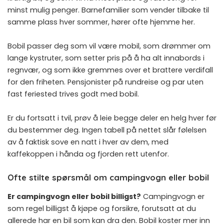
minst mulig penger. Barnefamilier som vender tilbake til
samme plass hver sommer, hører ofte hjemme her.
Bobil passer deg som vil være mobil, som drømmer om
lange kystruter, som setter pris på å ha alt innabords i
regnvær, og som ikke gremmes over et brattere verdifall
for den friheten. Pensjonister på rundreise og par uten
fast feriested trives godt med bobil.
Er du fortsatt i tvil, prøv å leie begge deler en helg hver før
du bestemmer deg. Ingen tabell på nettet slår følelsen
av å faktisk sove en natt i hver av dem, med
kaffekoppen i hånda og fjorden rett utenfor.
Ofte stilte spørsmål om campingvogn eller bobil
Er campingvogn eller bobil billigst?
Campingvogn er
som regel billigst å kjøpe og forsikre, forutsatt at du
allerede har en bil som kan dra den. Bobil koster mer inn