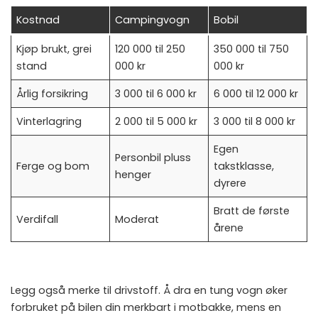
Kostnad
Campingvogn
Bobil
Kjøp brukt, grei
120 000 til 250
350 000 til 750
stand
000 kr
000 kr
Årlig forsikring
3 000 til 6 000 kr
6 000 til 12 000 kr
Vinterlagring
2 000 til 5 000 kr
3 000 til 8 000 kr
Egen
Personbil pluss
Ferge og bom
takstklasse,
henger
dyrere
Bratt de første
Verdifall
Moderat
årene
Legg også merke til drivstoff. Å dra en tung vogn øker
forbruket på bilen din merkbart i motbakke, mens en