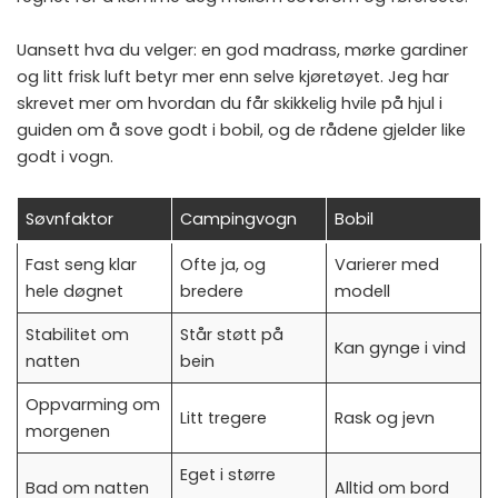
Uansett hva du velger: en god madrass, mørke gardiner
og litt frisk luft betyr mer enn selve kjøretøyet. Jeg har
skrevet mer om hvordan du får skikkelig hvile på hjul i
guiden om å
sove godt i bobil
, og de rådene gjelder like
godt i vogn.
Søvnfaktor
Campingvogn
Bobil
Fast seng klar
Ofte ja, og
Varierer med
hele døgnet
bredere
modell
Stabilitet om
Står støtt på
Kan gynge i vind
natten
bein
Oppvarming om
Litt tregere
Rask og jevn
morgenen
Eget i større
Bad om natten
Alltid om bord