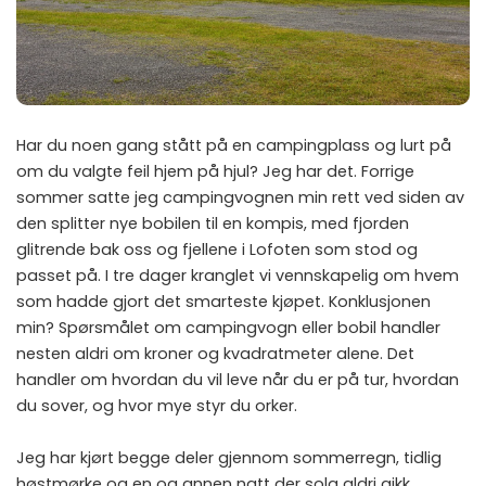
Har du noen gang stått på en campingplass og lurt på
om du valgte feil hjem på hjul? Jeg har det. Forrige
sommer satte jeg campingvognen min rett ved siden av
den splitter nye bobilen til en kompis, med fjorden
glitrende bak oss og fjellene i Lofoten som stod og
passet på. I tre dager kranglet vi vennskapelig om hvem
som hadde gjort det smarteste kjøpet. Konklusjonen
min? Spørsmålet om campingvogn eller bobil handler
nesten aldri om kroner og kvadratmeter alene. Det
handler om hvordan du vil leve når du er på tur, hvordan
du sover, og hvor mye styr du orker.
Jeg har kjørt begge deler gjennom sommerregn, tidlig
høstmørke og en og annen natt der sola aldri gikk