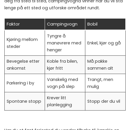
deg fra sted til sted, campingvogna vinner når du vil stå
lenge på ett sted og utforske området rundt.
Faktor
Campingvogn
Bobil
Tyngre å
Kjøring mellom
manøvrere med
Enkel, kjør og gå
steder
henger
Bevegelse etter
Koble fra bilen,
Må pakke
ankomst
kjør fritt
sammen alt
Vanskelig med
Trangt, men
Parkering i by
vogn på slep
mulig
Krever litt
Spontane stopp
Stopp der du vil
planlegging