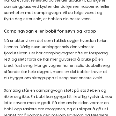
Har du et fast feriested du vender tilbake til, kanskje en
campingplass ved kysten der du kjenner naboene, heller
sannheten mot campingvogn. Vil du følge været og
flytte deg etter sola, er bobilen din beste venn.
Campingvogn eller bobil for søvn og kropp
Nå snakker vi om det som faktisk avgjør hvordan ferien
kjennes. Dårlig søvn ødelegger selv den vakreste
fjordutsikten. Her har campingvogner ofte et forsprang,
rett og slett fordi de har mer gulvareal å bruke på en
bred, fast seng. Mange vogner har en solid dobbeltseng
stående klar hele døgnet, mens en del bobiler krever at
du bygger om sittegruppa til seng hver eneste kveld.
Samtidig står en campingvogn støtt på støttebein og
rikker seg ikke. En bobil kan gynge litt i kraftig kystvind, noe
lette sovere merker godt. På den andre siden varmer en
bobil opp raskere om morgenen, og du slipper å gå ut i
regnet for å komme deg mellom soverom og førersete.