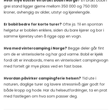
Hvor mye koster en brukt bobil i Norge?
En brukt bobil i
grei stand ligger gjerne mellom 350 000 og 750 000
kroner, avhengig av alder, utstyr og kjørelengde.
Er bobil bedre for korte turer?
Ofte ja. Til en spontan
helgetur er bobilen enklere, siden du bare kjører og bor i
samme kjøretøy uten å rigge opp en vogn.
Hva med vintercamping i Norge?
Begge deler går fint
om de er vinterisolerte og har god varme. Bobil er kjekk
fordi alt er innabords, mens en vinterisolert campingvogn
med fortelt gir mye plass ved en fast base.
Hvordan påvirker campingferie helsen?
Tid ute i
naturen, daglige turer og lavere stressnivå gjør godt for
både kropp og hode. Har du helseutfordringer, ta en prat
med fastlegen om hva som passer deg.