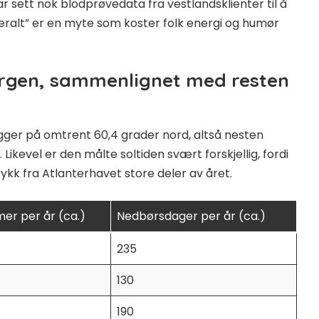
har sett nok blodprøvedata fra vestlandsklienter til å
t overalt” er en myte som koster folk energi og humør
ergen, sammenlignet med resten
igger på omtrent 60,4 grader nord, altså nesten
ikevel er den målte soltiden svært forskjellig, fordi
ykk fra Atlanterhavet store deler av året.
mer per år (ca.)
Nedbørsdager per år (ca.)
235
130
190