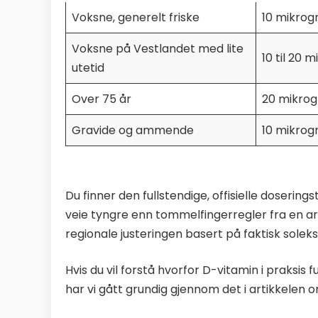
Voksne, generelt friske
10 mikro
Voksne på Vestlandet med lite
10 til 20
utetid
Over 75 år
20 mikro
Gravide og ammende
10 mikro
Du finner den fullstendige, offisielle dosering
veie tyngre enn tommelfingerregler fra en art
regionale justeringen basert på faktisk soleksp
Hvis du vil forstå hvorfor D-vitamin i praks
har vi gått grundig gjennom det i artikkelen