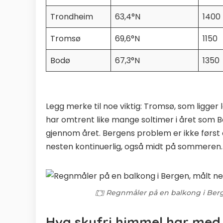
Trondheim
63,4°N
1400
Tromsø
69,6°N
1150
Bodø
67,3°N
1350
Legg merke til noe viktig: Tromsø, som ligger
har omtrent like mange soltimer i året som B
gjennom året. Bergens problem er ikke først
nesten kontinuerlig, også midt på sommeren.
Regnmåler på en balkong i Berg
Hva skyfri himmel har med h