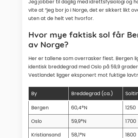
Jeg jobber til daglig med idrettsfysiologi og 
vite at “jeg bor jo i Norge, det er sikkert lik
uten at de helt vet hvorfor.
Hvor mye faktisk sol får B
av Norge?
Her er tallene som overrasker flest. Bergen l
identisk breddegrad med Oslo på 59,9 grader. L
Vestlandet ligger eksponert mot fuktige lavtr
By
Breddegrad (ca.)
Solti
Bergen
60,4°N
1250
Oslo
59,9°N
1700
Kristiansand
58,1°N
1800