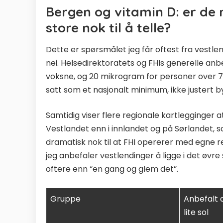
Bergen og vitamin D: er de r
store nok til å telle?
Dette er spørsmålet jeg får oftest fra vestlen
nei. Helsedirektoratets og FHIs generelle anb
voksne, og 20 mikrogram for personer over 7
satt som et nasjonalt minimum, ikke justert by
Samtidig viser flere regionale kartlegginge
Vestlandet enn i innlandet og på Sørlandet, s
dramatisk nok til at FHI opererer med egne re
jeg anbefaler vestlendinger å ligge i det øvre 
oftere enn “en gang og glem det”.
Gruppe
Anbefalt d
lite sol