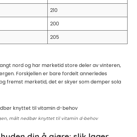
210
200
205
 langt nord og har mørketid store deler av vinteren,
ergen. Forskjellen er bare fordelt annerledes
 og fremst mørketid, det er skyer som demper sola
en, målt nedbør knyttet til vitamin d-behov
uden din å gjøre: slik lager