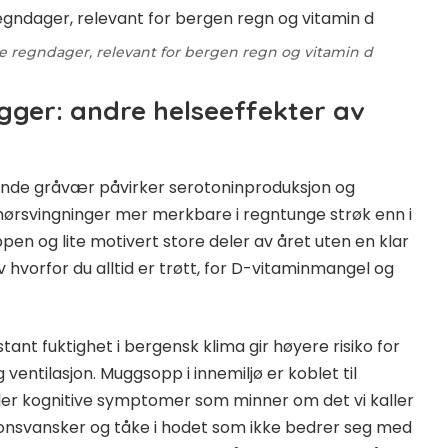
gndager, relevant for bergen regn og vitamin d
gger: andre helseeffekter av
rende gråvær påvirker serotoninproduksjon og
rsvingninger mer merkbare i regntunge strøk enn i
ppen og lite motivert store deler av året uten en klar
av
hvorfor du alltid er trøtt
, for D-vitaminmangel og
ant fuktighet i bergensk klima gir høyere risiko for
ventilasjon. Muggsopp i innemiljø er koblet til
feller kognitive symptomer som minner om det vi kaller
onsvansker og tåke i hodet som ikke bedrer seg med