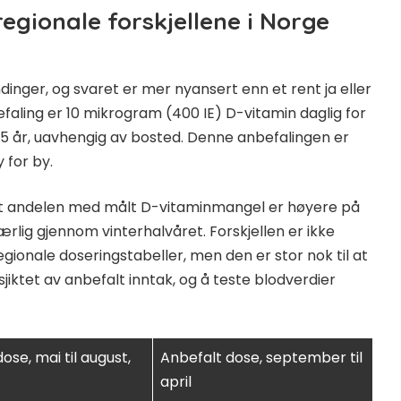
egionale forskjellene i Norge
dinger, og svaret er mer nyansert enn et rent ja eller
efaling er 10 mikrogram (400 IE) D-vitamin daglig for
5 år, uavhengig av bosted. Denne anbefalingen er
 for by.
r at andelen med målt D-vitaminmangel er høyere på
ærlig gjennom vinterhalvåret. Forskjellen er ikke
gionale doseringstabeller, men den er stor nok til at
sjiktet av anbefalt inntak, og å teste blodverdier
ose, mai til august,
Anbefalt dose, september til
april