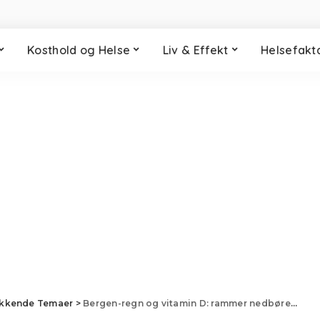
Kosthold og Helse
Liv & Effekt
Helsefakt
ekkende Temaer
>
Bergen-regn og vitamin D: rammer nedbøren helsa din?