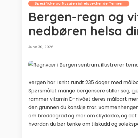
Spesifikke og Nysgjerrighetsvekkende Temaer
Bergen-regn og v
nedbøren helsa di
June 30, 2026
Bergen har i snitt rundt 235 dager med målba
Spørsmålet mange bergensere stiller seg, gje
rammer vitamin D-nivået deres målbart mer en
den grunnen du kanskje tror. Sammenhengen
om breddegrad og mer om skydekke, og det er
hvordan du bør tenke om tilskudd og solekspo