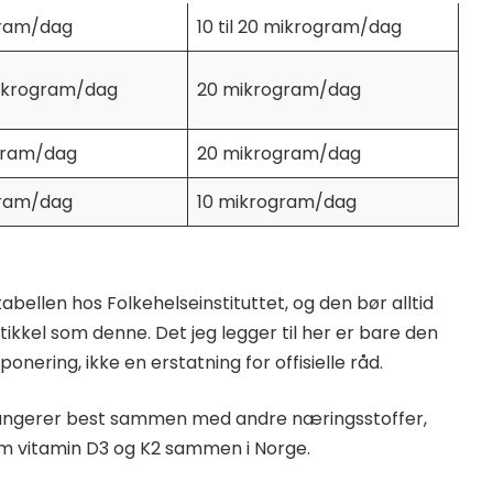
gram/dag
10 til 20 mikrogram/dag
 mikrogram/dag
20 mikrogram/dag
gram/dag
20 mikrogram/dag
gram/dag
10 mikrogram/dag
stabellen hos
Folkehelseinstituttet
, og den bør alltid
ikkel som denne. Det jeg legger til her er bare den
onering, ikke en erstatning for offisielle råd.
is fungerer best sammen med andre næringsstoffer,
 om
vitamin D3 og K2 sammen i Norge
.