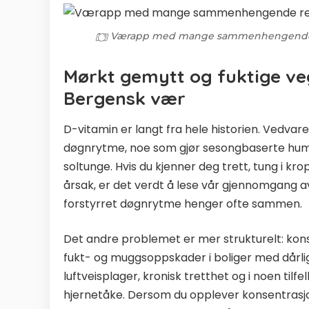
Værapp med mange sammenhengende re
Mørkt gemytt og fuktige ve
Bergensk vær
D-vitamin er langt fra hele historien. Vedva
døgnrytme, noe som gjør sesongbaserte humø
soltunge. Hvis du kjenner deg trett, tung i kro
årsak, er det verdt å lese vår gjennomgang 
forstyrret døgnrytme henger ofte sammen.
Det andre problemet er mer strukturelt: konst
fukt- og muggsoppskader i boliger med dårlig 
luftveisplager, kronisk tretthet og i noen til
hjernetåke. Dersom du opplever konsentrasj