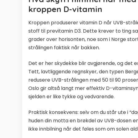
kroppen D-vitamin
Kroppen produserer vitamin D når UVB-strål
stoff til previtamin D3. Dette krever to ting s
grader over horisonten, noe som i Norge stort 
strålingen faktisk når bakken.
Det er her skydekke blir avgjørende, og det e
Tett, lavtliggende regnskyer, den typen Berg
redusere UVB-strålingen med 50 til 90 prose
Oslo gir altså langt mer effektiv D-vitaminsy
sjelden er like tykke og vedvarende.
Praktisk konsekvens: selv om du står ute i “d
huden din motta en brøkdel av UVB-dosen en 
ikke innbilning når det føles som om solen aldr