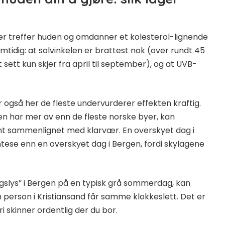
er treffer huden og omdanner et kolesterol-lignende
amtidig: at solvinkelen er brattest nok (over rundt 45
sett kun skjer fra april til september), og at UVB-
r også her de fleste undervurderer effekten kraftig.
en har mer av enn de fleste norske byer, kan
nt sammenlignet med klarvær. En overskyet dag i
ntese enn en overskyet dag i Bergen, fordi skylagene
agslys” i Bergen på en typisk grå sommerdag, kan
person i Kristiansand får samme klokkeslett. Det er
i skinner ordentlig der du bor.