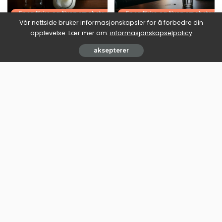
Spesifikke og Nysgjerrighetsvekkende Temaer
Spesifikke og Nysgjerrighetsv
Vår nettside bruker informasjonskapsler for å forbedre din
Kombucha, kefir eller surkål:
Julebord-restitusjon: hva en
opplevelse. Lær mer om:
informasjonskapselpolicy
hvilken gir mest for tarmen?
uke med fest gjør med
kroppen
aksepterer
July 9, 2026
June 30, 2026
Last mer