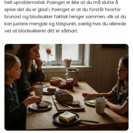
helt uproblematisk. Poenget er ikke at du må slutte å
spise det du er glad i. Poenget er at du forstår hvorfor
brunost og blodsukker faktisk henger sammen, slik at du
kan justere mengde og tidspunkt, særlig hvis du allerede
vet at blodsukkeret ditt er sårbart.