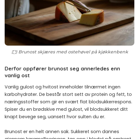
Brunost skjæres med ostehøvel på kjøkkenbenk
Derfor oppfører brunost seg annerledes enn
vanlig ost
Vanlig gulost og hvitost inneholder tilnærmet ingen
karbohydrater. De består stort sett av protein og fett, to
næringsstoffer som gir en svært flat blodsukkerrespons.
Spiser du en brødskive med gulost, vil blodsukkeret ditt
knapt bevege seg, uansett hvor sulten du er.
Brunost er en helt annen sak. Sukkeret som dannes
gjennom karamelliseringen, tas opp i blodet på omtrent