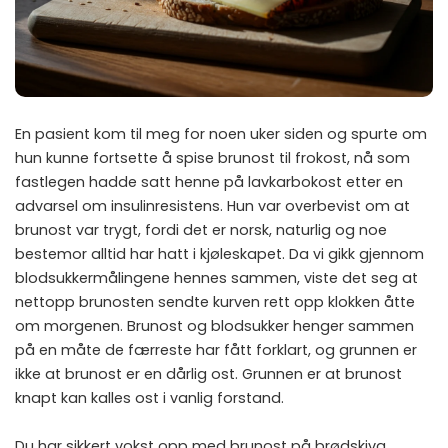
En pasient kom til meg for noen uker siden og spurte om
hun kunne fortsette å spise brunost til frokost, nå som
fastlegen hadde satt henne på lavkarbokost etter en
advarsel om insulinresistens. Hun var overbevist om at
brunost var trygt, fordi det er norsk, naturlig og noe
bestemor alltid har hatt i kjøleskapet. Da vi gikk gjennom
blodsukkermålingene hennes sammen, viste det seg at
nettopp brunosten sendte kurven rett opp klokken åtte
om morgenen. Brunost og blodsukker henger sammen
på en måte de færreste har fått forklart, og grunnen er
ikke at brunost er en dårlig ost. Grunnen er at brunost
knapt kan kalles ost i vanlig forstand.
Du har sikkert vokst opp med brunost på brødskiva,