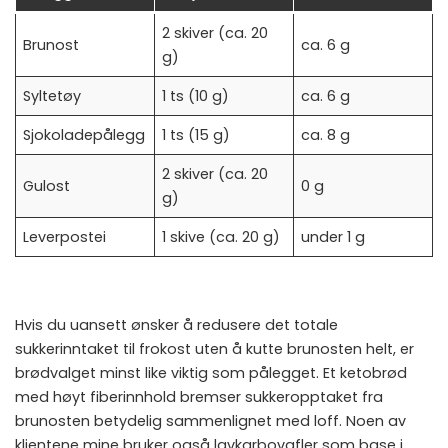
2 skiver (ca. 20
Brunost
ca. 6 g
g)
Syltetøy
1 ts (10 g)
ca. 6 g
Sjokoladepålegg
1 ts (15 g)
ca. 8 g
2 skiver (ca. 20
Gulost
0 g
g)
Leverpostei
1 skive (ca. 20 g)
under 1 g
Hvis du uansett ønsker å redusere det totale
sukkerinntaket til frokost uten å kutte brunosten helt, er
brødvalget minst like viktig som pålegget. Et
ketobrød
med høyt fiberinnhold bremser sukkeropptaket fra
brunosten betydelig sammenlignet med loff. Noen av
klientene mine bruker også
lavkarbovafler
som base i