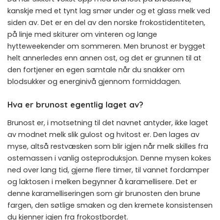
kanskje med et tynt lag smør under og et glass melk ved
siden av. Det er en del av den norske frokostidentiteten,
på linje med skiturer om vinteren og lange
hytteweekender om sommeren. Men brunost er bygget
helt annerledes enn annen ost, og det er grunnen til at
den fortjener en egen samtale når du snakker om
blodsukker og energinivå gjennom formiddagen.
Hva er brunost egentlig laget av?
Brunost er, i motsetning til det navnet antyder, ikke laget
av modnet melk slik gulost og hvitost er. Den lages av
myse, altså restvæsken som blir igjen når melk skilles fra
ostemassen i vanlig osteproduksjon. Denne mysen kokes
ned over lang tid, gjerne flere timer, til vannet fordamper
og laktosen i melken begynner å karamellisere. Det er
denne karamelliseringen som gir brunosten den brune
fargen, den søtlige smaken og den kremete konsistensen
du kjenner igjen fra frokostbordet.