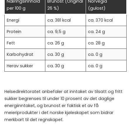
Næringsinnhold
Brunost (Original
Norvegia
per 100 g
26 %)
(gulost)
Energi
ca. 381 kcal
ca. 370 kcal
Protein
ca. 9,5 g
ca. 24 g
Fett
ca. 26 g
ca. 28 g
Karbohydrat
ca. 30 g
ca. 0 g
Herav sukker
ca. 30 g
ca. 0 g
Helsedirektoratet
anbefaler at inntaket av tilsatt og fritt
sukker begrenses til under 10 prosent av det daglige
energiinntaket, og brunost er faktisk et av få
meieriprodukter i det norske kjøleskapet som bidrar
merkbart til det regnskapet.