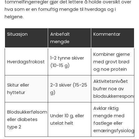
tommelfingerregler gjør det lettere å holde oversikt over
hva som er en fornuftig mengde til hverdags og i
helgene.
Situasjon
Anbefalt
Kommentar
mengde
Kombiner gjerne
1-2 tynne skiver
Hverdagsfrokost
med grovt brød
(10-15 g)
og noe protein
Aktivitetsnivået
Skitur eller
2-3 skiver (15-25
bufrer noe av
hyttetur
g)
blodsukkerrespons
Avklar riktig
Blodsukkerfølsom
Under 10 g, eller
mengde med
eller diabetes
utelat helt
fastlege eller
type 2
ernæringsfysiolog