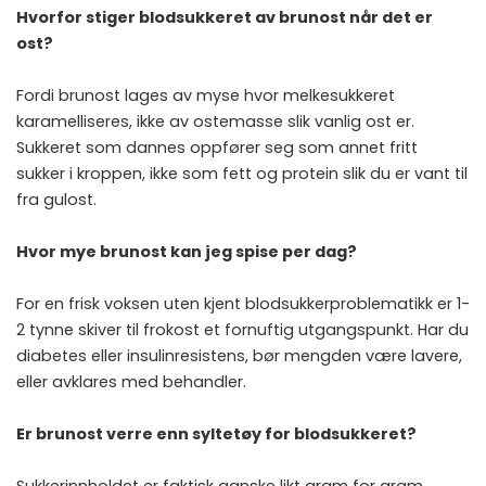
Hvorfor stiger blodsukkeret av brunost når det er
ost?
Fordi brunost lages av myse hvor melkesukkeret
karamelliseres, ikke av ostemasse slik vanlig ost er.
Sukkeret som dannes oppfører seg som annet fritt
sukker i kroppen, ikke som fett og protein slik du er vant til
fra gulost.
Hvor mye brunost kan jeg spise per dag?
For en frisk voksen uten kjent blodsukkerproblematikk er 1-
2 tynne skiver til frokost et fornuftig utgangspunkt. Har du
diabetes eller insulinresistens, bør mengden være lavere,
eller avklares med behandler.
Er brunost verre enn syltetøy for blodsukkeret?
Sukkerinnholdet er faktisk ganske likt gram for gram.