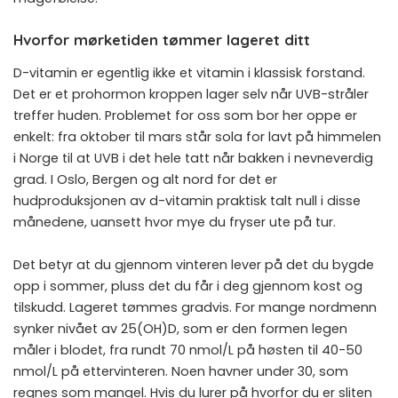
Hvorfor mørketiden tømmer lageret ditt
D-vitamin er egentlig ikke et vitamin i klassisk forstand.
Det er et prohormon kroppen lager selv når UVB-stråler
treffer huden. Problemet for oss som bor her oppe er
enkelt: fra oktober til mars står sola for lavt på himmelen
i Norge til at UVB i det hele tatt når bakken i nevneverdig
grad. I Oslo, Bergen og alt nord for det er
hudproduksjonen av d-vitamin praktisk talt null i disse
månedene, uansett hvor mye du fryser ute på tur.
Det betyr at du gjennom vinteren lever på det du bygde
opp i sommer, pluss det du får i deg gjennom kost og
tilskudd. Lageret tømmes gradvis. For mange nordmenn
synker nivået av 25(OH)D, som er den formen legen
måler i blodet, fra rundt 70 nmol/L på høsten til 40-50
nmol/L på ettervinteren. Noen havner under 30, som
regnes som mangel. Hvis du lurer på hvorfor du er sliten