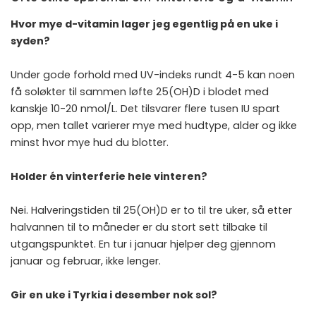
Hvor mye d-vitamin lager jeg egentlig på en uke i
syden?
Under gode forhold med UV-indeks rundt 4-5 kan noen
få soløkter til sammen løfte 25(OH)D i blodet med
kanskje 10-20 nmol/L. Det tilsvarer flere tusen IU spart
opp, men tallet varierer mye med hudtype, alder og ikke
minst hvor mye hud du blotter.
Holder én vinterferie hele vinteren?
Nei. Halveringstiden til 25(OH)D er to til tre uker, så etter
halvannen til to måneder er du stort sett tilbake til
utgangspunktet. En tur i januar hjelper deg gjennom
januar og februar, ikke lenger.
Gir en uke i Tyrkia i desember nok sol?