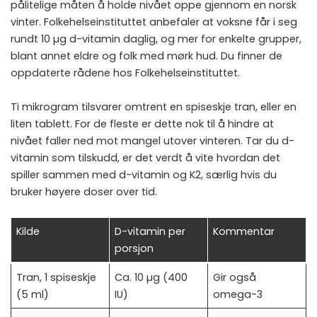
pålitelige måten å holde nivået oppe gjennom en norsk
vinter. Folkehelseinstituttet anbefaler at voksne får i seg
rundt 10 µg d-vitamin daglig, og mer for enkelte grupper,
blant annet eldre og folk med mørk hud. Du finner de
oppdaterte rådene hos
Folkehelseinstituttet
.
Ti mikrogram tilsvarer omtrent en spiseskje tran, eller en
liten tablett. For de fleste er dette nok til å hindre at
nivået faller ned mot mangel utover vinteren. Tar du d-
vitamin som tilskudd, er det verdt å vite hvordan det
spiller sammen med
d-vitamin og K2
, særlig hvis du
bruker høyere doser over tid.
Kilde
D-vitamin per
Kommentar
porsjon
Tran, 1 spiseskje
Ca. 10 µg (400
Gir også
(5 ml)
IU)
omega-3