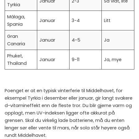
Januar
2-3
Så vidt, lite
Tyrkia
Málaga,
Januar
3-4
Litt
Spania
Gran
Januar
4-5
Ja
Canaria
Phuket,
Januar
9-11
Ja, mye
Thailand
Poenget er at en typisk vinterferie til Middelhavet, for
eksempel Tyrkia i desember eller januar, gir langt svakere
d-vitamineffekt enn de fleste tror. Du blir gjerne varm og
opplagt, men UV-indeksen ligger ofte akkurat på
grensen. Skal du virkelig lade batteriene, må du enten
lenger sør eller vente til mars, når sola står høyere også
rundt Middelhavet.