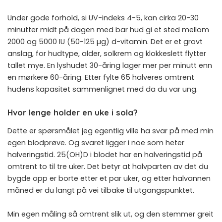
Under gode forhold, si UV-indeks 4-5, kan cirka 20-30
minutter midt på dagen med bar hud gi et sted mellom
2000 og 5000 IU (50-125 µg) d-vitamin. Det er et grovt
anslag, for hudtype, alder, solkrem og klokkeslett flytter
tallet mye. En lyshudet 30-åring lager mer per minutt enn
en mørkere 60-åring. Etter fylte 65 halveres omtrent
hudens kapasitet sammenlignet med da du var ung.
Hvor lenge holder en uke i sola?
Dette er spørsmålet jeg egentlig ville ha svar på med min
egen blodprøve. Og svaret ligger i noe som heter
halveringstid. 25(OH)D i blodet har en halveringstid på
omtrent to til tre uker. Det betyr at halvparten av det du
bygde opp er borte etter et par uker, og etter halvannen
måned er du langt på vei tilbake til utgangspunktet.
Min egen måling så omtrent slik ut, og den stemmer greit