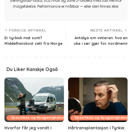
treningslab-data, VO2 max og zone 2-arbeid med tall fremfor
magefølelse. Performance er målbar — eller den finnes ikke.
FORRIGE ARTIKKEL
NESTE ARTIKKEL
Er tyrkisk mat sunt?
Antalya om vinteren: hva en
Middelhavskost sett fra Norge
uke i sør gjør for nordmenn
Du Liker Kanskje Også
Spesifikke og Nysgjerrighetsvekkende Temaer
Spesifikke og Nysgjerrighetsv
Hvorfor får jeg vondt i
Hårtransplantasjon i Tyrkia: