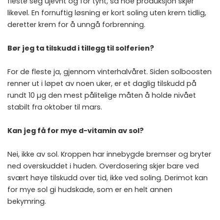
fleste seg ujevnt og for tynt, så noe produksjon skjer
likevel. En fornuftig løsning er kort soling uten krem tidlig,
deretter krem for å unngå forbrenning.
Bør jeg ta tilskudd i tillegg til solferien?
For de fleste ja, gjennom vinterhalvåret. Siden solboosten
renner ut i løpet av noen uker, er et daglig tilskudd på
rundt 10 µg den mest pålitelige måten å holde nivået
stabilt fra oktober til mars.
Kan jeg få for mye d-vitamin av sol?
Nei, ikke av sol. Kroppen har innebygde bremser og bryter
ned overskuddet i huden. Overdosering skjer bare ved
svært høye tilskudd over tid, ikke ved soling. Derimot kan
for mye sol gi hudskade, som er en helt annen
bekymring.