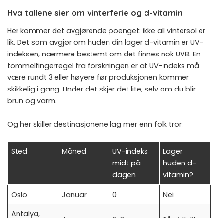
Hva tallene sier om vinterferie og d-vitamin
Her kommer det avgjørende poenget: ikke all vintersol er
lik. Det som avgjør om huden din lager d-vitamin er UV-
indeksen, nærmere bestemt om det finnes nok UVB. En
tommelfingerregel fra forskningen er at UV-indeks må
være rundt 3 eller høyere før produksjonen kommer
skikkelig i gang. Under det skjer det lite, selv om du blir
brun og varm.
Og her skiller destinasjonene lag mer enn folk tror:
Sted
Måned
UV-indeks
Lager
midt på
huden d-
dagen
vitamin?
Oslo
Januar
0
Nei
Antalya,