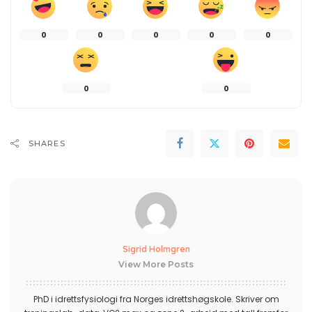
0
0
0
0
0
0
0
SHARES
Sigrid Holmgren
View More Posts
PhD i idrettsfysiologi fra Norges idrettshøgskole. Skriver om