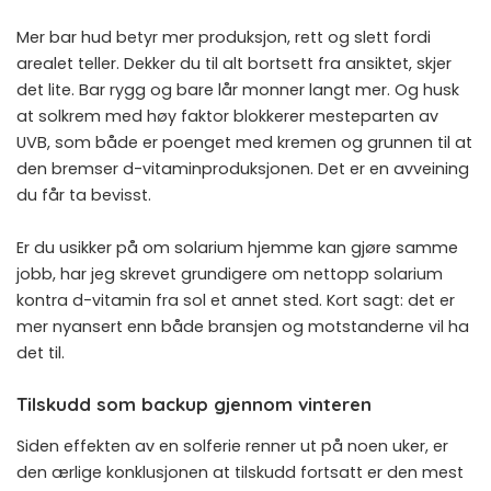
Mer bar hud betyr mer produksjon, rett og slett fordi
arealet teller. Dekker du til alt bortsett fra ansiktet, skjer
det lite. Bar rygg og bare lår monner langt mer. Og husk
at solkrem med høy faktor blokkerer mesteparten av
UVB, som både er poenget med kremen og grunnen til at
den bremser d-vitaminproduksjonen. Det er en avveining
du får ta bevisst.
Er du usikker på om solarium hjemme kan gjøre samme
jobb, har jeg skrevet grundigere om nettopp
solarium
kontra d-vitamin fra sol
et annet sted. Kort sagt: det er
mer nyansert enn både bransjen og motstanderne vil ha
det til.
Tilskudd som backup gjennom vinteren
Siden effekten av en solferie renner ut på noen uker, er
den ærlige konklusjonen at tilskudd fortsatt er den mest