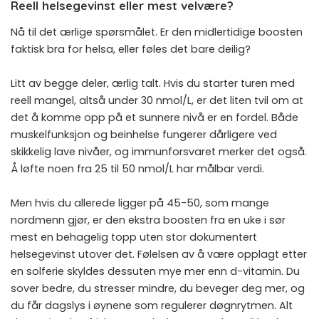
Reell helsegevinst eller mest velvære?
Nå til det ærlige spørsmålet. Er den midlertidige boosten
faktisk bra for helsa, eller føles det bare deilig?
Litt av begge deler, ærlig talt. Hvis du starter turen med
reell mangel, altså under 30 nmol/L, er det liten tvil om at
det å komme opp på et sunnere nivå er en fordel. Både
muskelfunksjon og beinhelse fungerer dårligere ved
skikkelig lave nivåer, og immunforsvaret merker det også.
Å løfte noen fra 25 til 50 nmol/L har målbar verdi.
Men hvis du allerede ligger på 45-50, som mange
nordmenn gjør, er den ekstra boosten fra en uke i sør
mest en behagelig topp uten stor dokumentert
helsegevinst utover det. Følelsen av å være opplagt etter
en solferie skyldes dessuten mye mer enn d-vitamin. Du
sover bedre, du stresser mindre, du beveger deg mer, og
du får dagslys i øynene som regulerer døgnrytmen. Alt