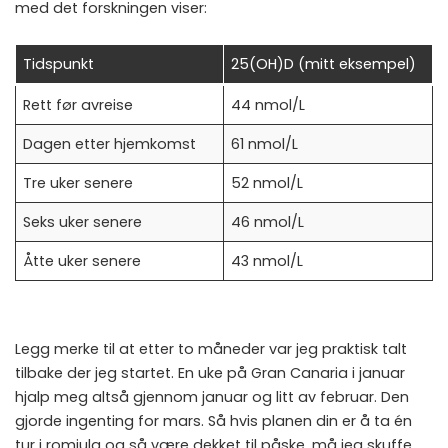
med det forskningen viser:
Tidspunkt
25(OH)D (mitt eksempel)
Rett før avreise
44 nmol/L
Dagen etter hjemkomst
61 nmol/L
Tre uker senere
52 nmol/L
Seks uker senere
46 nmol/L
Åtte uker senere
43 nmol/L
Legg merke til at etter to måneder var jeg praktisk talt
tilbake der jeg startet. En uke på Gran Canaria i januar
hjalp meg altså gjennom januar og litt av februar. Den
gjorde ingenting for mars. Så hvis planen din er å ta én
tur i romjula og så være dekket til påske, må jeg skuffe