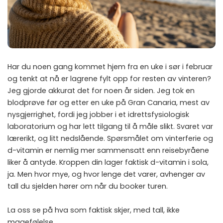
Har du noen gang kommet hjem fra en uke i sør i februar
og tenkt at nå er lagrene fylt opp for resten av vinteren?
Jeg gjorde akkurat det for noen år siden. Jeg tok en
blodprøve før og etter en uke på Gran Canaria, mest av
nysgjerrighet, fordi jeg jobber i et idrettsfysiologisk
laboratorium og har lett tilgang til å måle slikt. Svaret var
lærerikt, og litt nedslående. Spørsmålet om vinterferie og
d-vitamin er nemlig mer sammensatt enn reisebyråene
liker å antyde. Kroppen din lager faktisk d-vitamin i sola,
ja. Men hvor mye, og hvor lenge det varer, avhenger av
tall du sjelden hører om når du booker turen.
La oss se på hva som faktisk skjer, med tall, ikke
magefølelse.