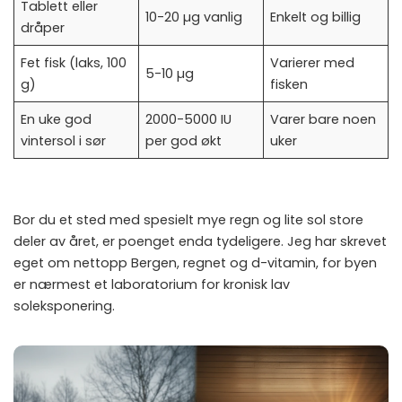
Tablett eller
10-20 µg vanlig
Enkelt og billig
dråper
Fet fisk (laks, 100
Varierer med
5-10 µg
g)
fisken
En uke god
2000-5000 IU
Varer bare noen
vintersol i sør
per god økt
uker
Bor du et sted med spesielt mye regn og lite sol store
deler av året, er poenget enda tydeligere. Jeg har skrevet
eget om nettopp
Bergen, regnet og d-vitamin
, for byen
er nærmest et laboratorium for kronisk lav
soleksponering.