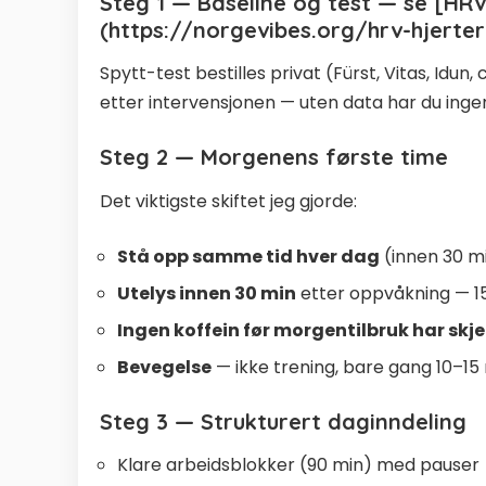
Steg 1 — Baseline og test — se [
(https://norgevibes.org/hrv-hjerter
Spytt-test bestilles privat (Fürst, Vitas, Idu
etter intervensjonen — uten data har du ing
Steg 2 — Morgenens første time
Det viktigste skiftet jeg gjorde:
Stå opp samme tid hver dag
(innen 30 mi
Utelys innen 30 min
etter oppvåkning — 1
Ingen koffein før morgentilbruk har skj
Bevegelse
— ikke trening, bare gang 10–15
Steg 3 — Strukturert daginndeling
Klare arbeidsblokker (90 min) med pauser