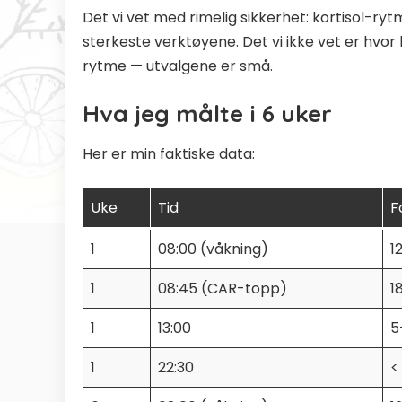
Det vi vet med rimelig sikkerhet: kortisol-ryt
sterkeste verktøyene. Det vi ikke vet er hvor
rytme — utvalgene er små.
Hva jeg målte i 6 uker
Her er min faktiske data:
Uke
Tid
F
1
08:00 (våkning)
1
1
08:45 (CAR-topp)
1
1
13:00
5
1
22:30
<