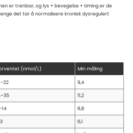
men er trenbar, og lys + bevegelse + timing er de
 lenge det tar å normalisere kronisk dysregulert
orventet (nmol/L)
Min måling
2–22
9,4
8–35
11,2
–14
8,8
 3
6,1