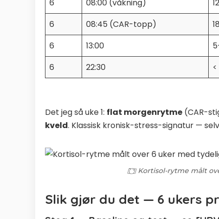
6
08:00 (våkning)
1
6
08:45 (CAR-topp)
1
6
13:00
5
6
22:30
<
Det jeg så uke 1:
flat morgenrytme
(CAR-stig
kveld
. Klassisk kronisk-stress-signatur — sel
Kortisol-rytme målt o
Slik gjør du det — 6 ukers p