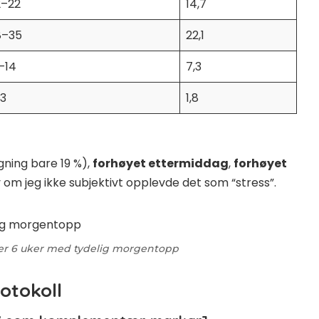
2–22
14,7
8–35
22,1
–14
7,3
 3
1,8
ning bare 19 %),
forhøyet ettermiddag
,
forhøyet
v om jeg ikke subjektivt opplevde det som “stress”.
ver 6 uker med tydelig morgentopp
rotokoll