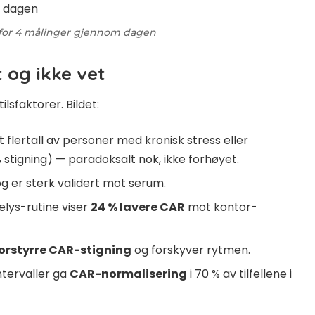
t for 4 målinger gjennom dagen
 og ikke vet
ilsfaktorer. Bildet:
 flertall av personer med kronisk stress eller
 stigning) — paradoksalt nok, ikke forhøyet.
g er sterk validert mot serum.
ys-rutine viser
24 % lavere CAR
mot kontor-
orstyrre CAR-stigning
og forskyver rytmen.
intervaller ga
CAR-normalisering
i 70 % av tilfellene i