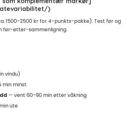
HRV som komplementær markør]
atevariabilitet/)
n, ca. 1500–2500 kr for 4-punkts-pakke). Test før og
en før-etter-sammenligning.
n vindu)
5 min minst
edd
— vent 60–90 min etter våkning
 min ute