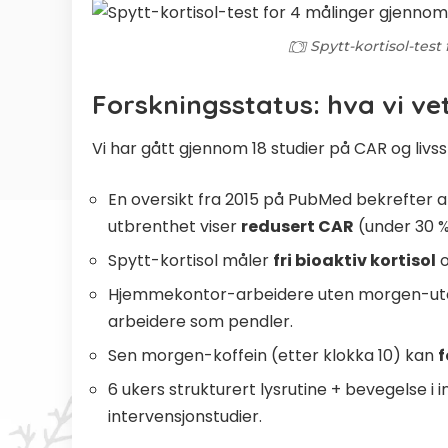
Spytt-kortisol-tes
Forskningsstatus: hva vi vet
Vi har gått gjennom 18 studier på CAR og livsst
En
oversikt fra 2015 på PubMed
bekrefter at
utbrenthet viser
redusert CAR
(under 30 %
Spytt-kortisol måler
fri bioaktiv kortisol
o
Hjemmekontor-arbeidere uten morgen-utel
arbeidere som pendler.
Sen morgen-koffein (etter klokka 10) kan
f
6 ukers strukturert lysrutine + bevegelse i 
intervensjonstudier.