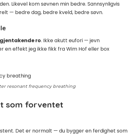
elden. Likevel kom søvnen min bedre. Sannsynligvis
elt — bedre dag, bedre kveld, bedre søvn.
le
gjentakende ro
. Ikke akutt eufori — jevn
 en effekt jeg ikke fikk fra Wim Hof eller
box
ter resonant frequency breathing
dt som forventet
stent. Det er normalt — du bygger en ferdighet som