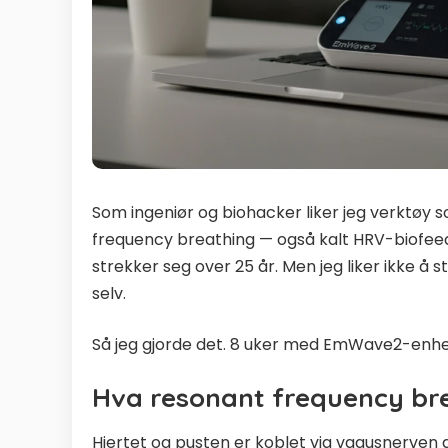
Som ingeniør og biohacker liker jeg verktøy s
frequency breathing — også kalt HRV-biofeed
strekker seg over 25 år. Men jeg liker ikke å s
selv.
Så jeg gjorde det. 8 uker med EmWave2-enheten
Hva resonant frequency br
Hjertet og pusten er koblet via vagusnerv