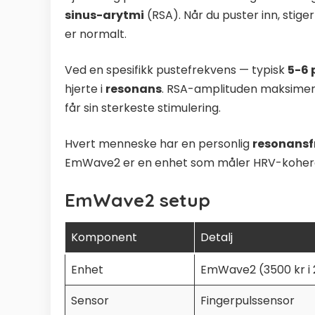
sinus-arytmi
(RSA). Når du puster inn, stiger
er normalt.
Ved en spesifikk pustefrekvens — typisk
5-6 
hjerte i
resonans
. RSA-amplituden maksimer
får sin sterkeste stimulering.
Hvert menneske har en personlig
resonansf
EmWave2 er en enhet som måler HRV-koherens 
EmWave2 setup
Komponent
Detalj
Enhet
EmWave2 (3500 kr i
Sensor
Fingerpulssensor