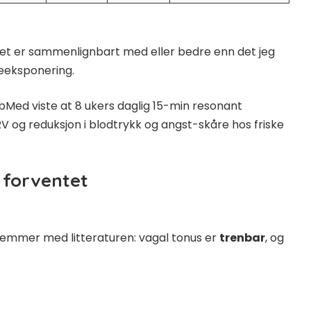
Det er sammenlignbart med eller bedre enn det jeg
eeksponering.
ubMed
viste at 8 ukers daglig 15-min resonant
RV og reduksjon i blodtrykk og angst-skåre hos friske
 forventet
 stemmer med litteraturen: vagal tonus er
trenbar
, og