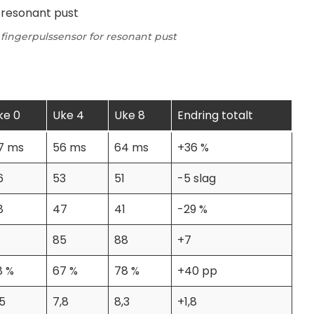
ngerpulssensor for resonant pust
ke 0
Uke 4
Uke 8
Endring totalt
7 ms
56 ms
64 ms
+36 %
6
53
51
-5 slag
8
47
41
-29 %
85
88
+7
8 %
67 %
78 %
+40 pp
,5
7,8
8,3
+1,8