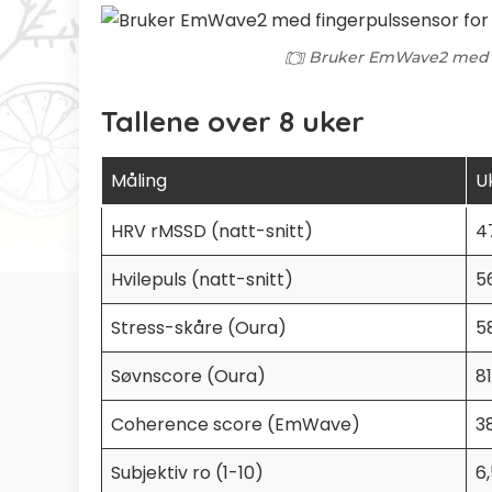
Bruker EmWave2 med fi
Tallene over 8 uker
Måling
U
HRV rMSSD (natt-snitt)
4
Hvilepuls (natt-snitt)
5
Stress-skåre (Oura)
5
Søvnscore (Oura)
81
Coherence score (EmWave)
3
Subjektiv ro (1-10)
6