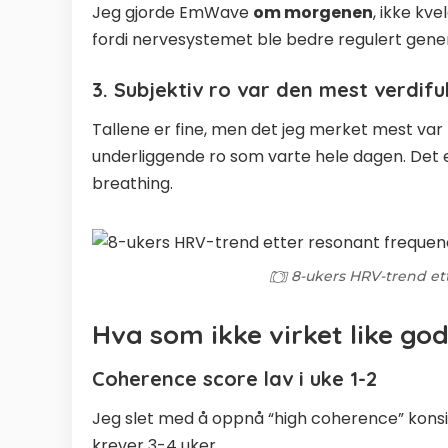
Jeg gjorde EmWave
om morgenen
, ikke kv
fordi nervesystemet ble bedre regulert gener
3. Subjektiv ro var den mest verdiful
Tallene er fine, men det jeg merket mest var
underliggende ro som varte hele dagen. Det er
breathing
.
8-ukers HRV-trend et
Hva som ikke virket like go
Coherence score lav i uke 1-2
Jeg slet med å oppnå “high coherence” konsi
krever 3-4 uker.