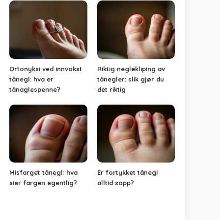
Ortonyksi ved innvokst
Riktig neglekliping av
tånegl: hva er
tånegler: slik gjør du
tånaglespenne?
det riktig
Misfarget tånegl: hva
Er fortykket tånegl
sier fargen egentlig?
alltid sopp?