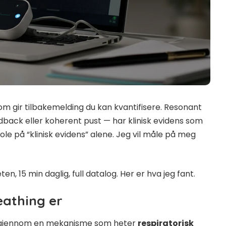
om gir tilbakemelding du kan kvantifisere. Resonant
back eller koherent pust — har klinisk evidens som
tole på “klinisk evidens” alene. Jeg vil måle på meg
, 15 min daglig, full datalog. Her er hva jeg fant.
eathing er
en gjennom en mekanisme som heter
respiratorisk