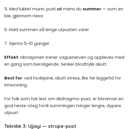
5. Med lukket munn, pust
ut
mens du
summer
— som en
bie, gjennom nesa
6. Hold summen så lenge utpusten varer
7. Gjenta 5-10 ganger
Effekt
: vibrasjonen trener vagusnerven og oppleves med
en gang som beroligende. Senker blodtrykk akutt.
Best for
: ved hodepine, akutt stress, like før leggetid for
innsovning.
For folk som har lest om
diafragma-pust
, er bhramari en
god neste-steg fordi summingen tvinger lengre, dypere
utpust.
Teknikk 3: Ujjayi — strupe-pust