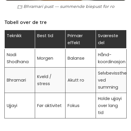
Bhramari pust — summende biepust for ro
Tabell over de tre
Teknikk
Best tid
Primær
Sværeste
effekt
del
Nadi
Hånd-
Morgen
Balanse
Shodhana
koordinasjon
Selvbevissthet
Kveld /
Bhramari
Akutt ro
ved
stress
summing
Holde ujjayi
Ujjayi
Før aktivitet
Fokus
over lang
tid