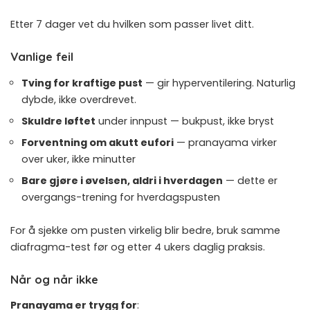
Etter 7 dager vet du hvilken som passer livet ditt.
Vanlige feil
Tving for kraftige pust
— gir hyperventilering. Naturlig
dybde, ikke overdrevet.
Skuldre løftet
under innpust — bukpust, ikke bryst
Forventning om akutt eufori
— pranayama virker
over uker, ikke minutter
Bare gjøre i øvelsen, aldri i hverdagen
— dette er
overgangs-trening for hverdagspusten
For å sjekke om pusten virkelig blir bedre, bruk samme
diafragma-test
før og etter 4 ukers daglig praksis.
Når og når ikke
Pranayama er trygg for
: