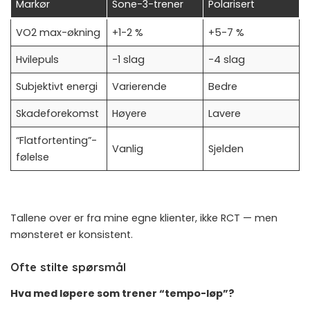
Markør
Sone-3-trener
Polarisert
VO2 max-økning
+1-2 %
+5-7 %
Hvilepuls
-1 slag
-4 slag
Subjektivt energi
Varierende
Bedre
Skadeforekomst
Høyere
Lavere
“Flatfortenting”-
Vanlig
Sjelden
følelse
Tallene over er fra mine egne klienter, ikke RCT — men
mønsteret er konsistent.
Ofte stilte spørsmål
Hva med løpere som trener “tempo-løp”?