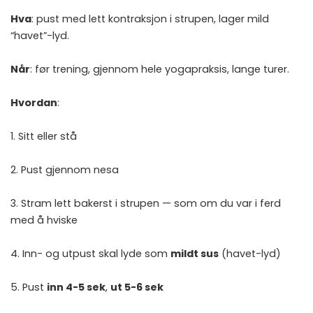
Hva
: pust med lett kontraksjon i strupen, lager mild
“havet”-lyd.
Når
: før trening, gjennom hele yogapraksis, lange turer.
Hvordan
:
1. Sitt eller stå
2. Pust gjennom nesa
3. Stram lett bakerst i strupen — som om du var i ferd
med å hviske
4. Inn- og utpust skal lyde som
mildt sus
(havet-lyd)
5. Pust
inn 4-5 sek
,
ut 5-6 sek