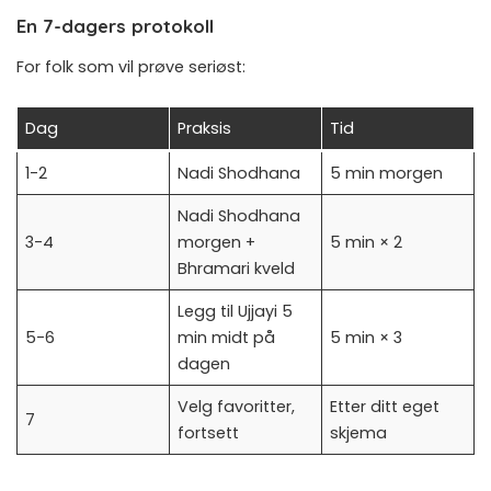
En 7-dagers protokoll
For folk som vil prøve seriøst:
Dag
Praksis
Tid
1-2
Nadi Shodhana
5 min morgen
Nadi Shodhana
3-4
morgen +
5 min × 2
Bhramari kveld
Legg til Ujjayi 5
5-6
min midt på
5 min × 3
dagen
Velg favoritter,
Etter ditt eget
7
fortsett
skjema