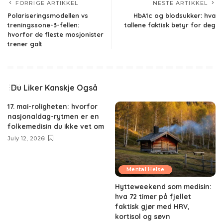
FORRIGE ARTIKKEL
NESTE ARTIKKEL
Polariseringsmodellen vs
HbA1c og blodsukker: hva
treningssone-3-fellen:
tallene faktisk betyr for deg
hvorfor de fleste mosjonister
trener galt
Du Liker Kanskje Også
17. mai-roligheten: hvorfor
nasjonaldag-rytmen er en
folkemedisin du ikke vet om
July 12, 2026
Mental Helse
Hytteweekend som medisin:
hva 72 timer på fjellet
faktisk gjør med HRV,
kortisol og søvn