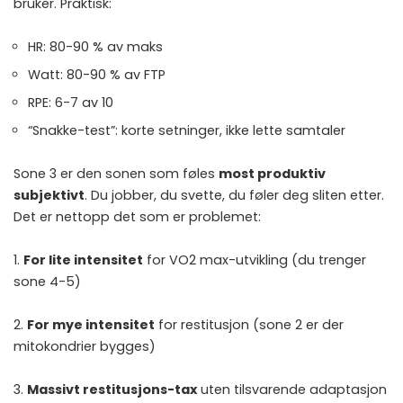
bruker. Praktisk:
HR: 80-90 % av maks
Watt: 80-90 % av FTP
RPE: 6-7 av 10
“Snakke-test”: korte setninger, ikke lette samtaler
Sone 3 er den sonen som føles
most produktiv
subjektivt
. Du jobber, du svette, du føler deg sliten etter.
Det er nettopp det som er problemet:
1.
For lite intensitet
for VO2 max-utvikling (du trenger
sone 4-5)
2.
For mye intensitet
for restitusjon (sone 2 er der
mitokondrier bygges)
3.
Massivt restitusjons-tax
uten tilsvarende adaptasjon