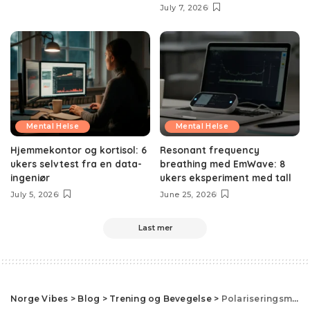
July 7, 2026
Mental Helse
Mental Helse
Hjemmekontor og kortisol: 6
Resonant frequency
ukers selvtest fra en data-
breathing med EmWave: 8
ingeniør
ukers eksperiment med tall
July 5, 2026
June 25, 2026
Last mer
Norge Vibes
>
Blog
>
Trening og Bevegelse
>
Polariseringsmodellen vs treningssone-3-fellen: hvorfor de fleste mosjonister trener galt