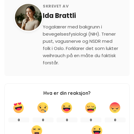
SKREVET AV
Ida Brattli
Yogalærer med bakgrunn i
bevegelsesfysiologi (NIH). Trener
pust, vagusnerve og NSDR med
folk i Oslo. Forklarer det som lukter
weihrauch på en måte du faktisk
forstår.
Hva er din reaksjon?
0
0
0
0
0