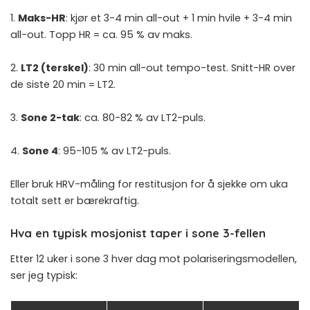
1.
Maks-HR
: kjør et 3-4 min all-out + 1 min hvile + 3-4 min
all-out. Topp HR = ca. 95 % av maks.
2.
LT2 (terskel)
: 30 min all-out tempo-test. Snitt-HR over
de siste 20 min = LT2.
3.
Sone 2-tak
: ca. 80-82 % av LT2-puls.
4.
Sone 4
: 95-105 % av LT2-puls.
Eller bruk
HRV-måling for restitusjon
for å sjekke om uka
totalt sett er bærekraftig.
Hva en typisk mosjonist taper i sone 3-fellen
Etter 12 uker i sone 3 hver dag mot polariseringsmodellen,
ser jeg typisk: