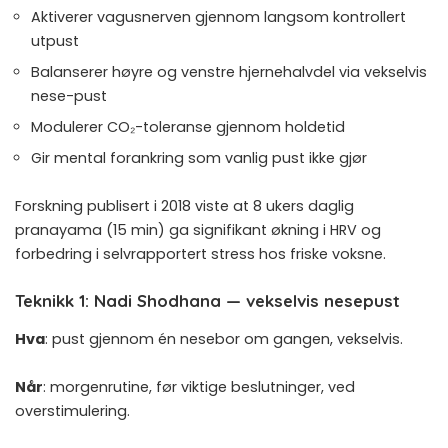
Aktiverer vagusnerven gjennom langsom kontrollert
utpust
Balanserer høyre og venstre hjernehalvdel via vekselvis
nese-pust
Modulerer CO₂-toleranse gjennom holdetid
Gir mental forankring som vanlig pust ikke gjør
Forskning publisert i 2018
viste at 8 ukers daglig
pranayama (15 min) ga signifikant økning i HRV og
forbedring i selvrapportert stress hos friske voksne.
Teknikk 1: Nadi Shodhana — vekselvis nesepust
Hva
: pust gjennom én nesebor om gangen, vekselvis.
Når
: morgenrutine, før viktige beslutninger, ved
overstimulering.