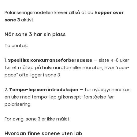
Polariseringsmodellen krever altså at du
hopper over
sone 3
aktivt.
Når sone 3 har sin plass
To unntak:
1.
Spesifikk konkurranseforberedelse
— siste 4-6 uker
før et målløp på halvmaraton eller maraton, hvor “race-
pace” ofte ligger i sone 3
2.
Tempo-løp som introduksjon
— for nybegynnere kan
en uke med tempo-løp gi konsept-forståelse før
polarisering
For øvrig: sone 3 er ikke målet.
Hvordan finne sonene uten lab