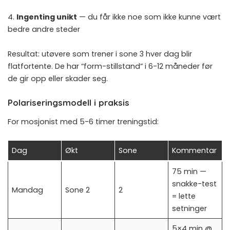
4.
Ingenting unikt
— du får ikke noe som ikke kunne vært
bedre andre steder
Resultat: utøvere som trener i sone 3 hver dag blir
flatfortente. De har “form-stillstand” i 6-12 måneder før
de gir opp eller skader seg.
Polariseringsmodell i praksis
For mosjonist med 5-6 timer treningstid:
Dag
Økt
Sone
Kommentar
75 min —
snakke-test
Mandag
Sone 2
2
= lette
setninger
5×4 min @