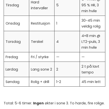
Hard
Tirsdag
5
95 % HR, 3
intervaller
min hvile
30-45 min
Onsdag
Restitusjon
1
veldig rolig
4×8 min @
Torsdag
Terskel
4
LT2-puls, 3
min hvile
Fredag
Fri / styrke
—
—
2 t på lavt
Lørdag
Lang sone 2
2
tempo
Søndag
Rolig + drill
1-2
45 min lett
Total: 5-6 timer.
Ingen
økter i sone 3. To harde, fire rolige.