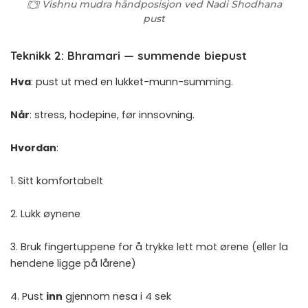
Vishnu mudra håndposisjon ved Nadi Shodhana
pust
Teknikk 2: Bhramari — summende biepust
Hva
: pust ut med en lukket-munn-summing.
Når
: stress, hodepine, før innsovning.
Hvordan
:
1. Sitt komfortabelt
2. Lukk øynene
3. Bruk fingertuppene for å trykke lett mot ørene (eller la
hendene ligge på lårene)
4. Pust
inn
gjennom nesa i 4 sek