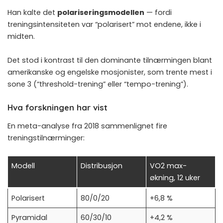
Han kalte det
polariseringsmodellen
— fordi
treningsintensiteten var “polarisert” mot endene, ikke i
midten.
Det stod i kontrast til den dominante tilnærmingen blant
amerikanske og engelske mosjonister, som trente mest i
sone 3 (“threshold-trening” eller “tempo-trening”).
Hva forskningen har vist
En meta-analyse fra 2018
sammenlignet fire
treningstilnærminger:
Modell
Distribusjon
VO2 max-
økning, 12 uker
Polarisert
80/0/20
+6,8 %
Pyramidal
60/30/10
+4,2 %