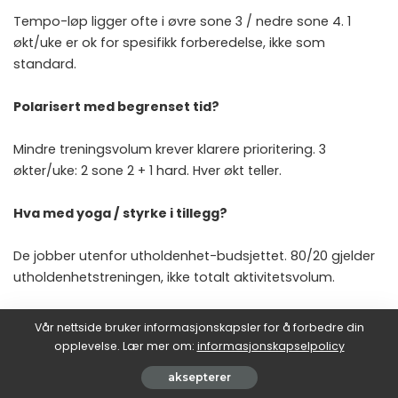
Tempo-løp ligger ofte i øvre sone 3 / nedre sone 4. 1
økt/uke er ok for spesifikk forberedelse, ikke som
standard.
Polarisert med begrenset tid?
Mindre treningsvolum krever klarere prioritering. 3
økter/uke: 2 sone 2 + 1 hard. Hver økt teller.
Hva med yoga / styrke i tillegg?
De jobber utenfor utholdenhet-budsjettet. 80/20 gjelder
utholdenhetstreningen, ikke totalt aktivitetsvolum.
Hvor mange uker før plateau?
Vår nettside bruker informasjonskapsler for å forbedre din
opplevelse. Lær mer om:
informasjonskapselpolicy
6-10 uker før første plateau. Da bytter du fokus innen
aksepterer
polariseringen — flere VO2-intervaller, mer terskel-arbeid,