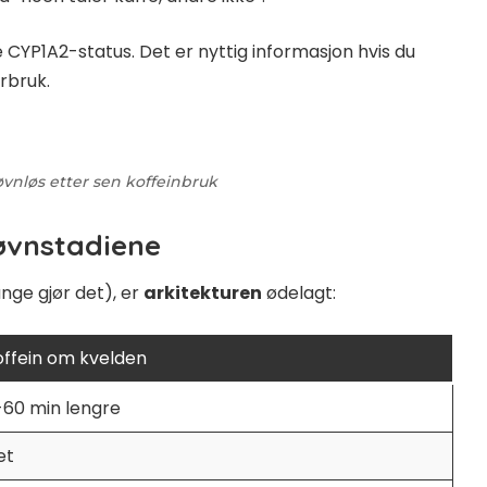
CYP1A2-status. Det er nyttig informasjon hvis du
orbruk.
øvnløs etter sen koffeinbruk
øvnstadiene
nge gjør det), er
arkitekturen
ødelagt:
offein om kvelden
-60 min lengre
et