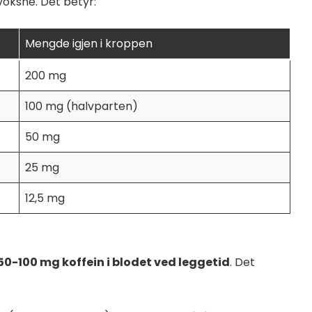
oksne. Det betyr:
Mengde igjen i kroppen
200 mg
100 mg (halvparten)
50 mg
25 mg
12,5 mg
50-100 mg koffein i blodet ved leggetid
. Det