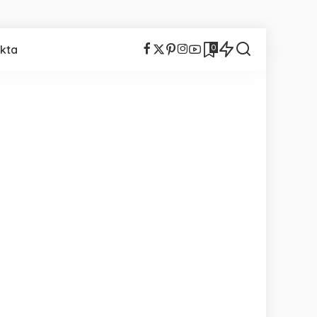
0
kta