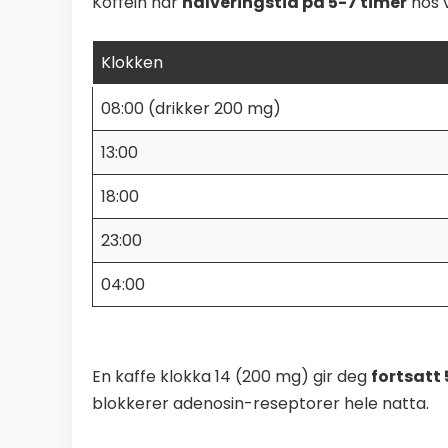
Koffein har
halveringstid på 5-7 timer
hos v
Klokken
08:00 (drikker 200 mg)
13:00
18:00
23:00
04:00
En kaffe klokka 14 (200 mg) gir deg
fortsatt 
blokkerer adenosin-reseptorer hele natta.