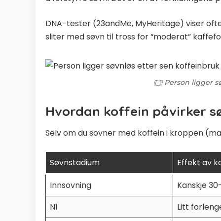
DNA-tester (23andMe, MyHeritage) viser ofte 
sliter med søvn til tross for “moderat” kaffef
Person ligger s
Hvordan koffein påvirker s
Selv om du sovner med koffein i kroppen (ma
Søvnstadium
Effekt av k
Innsovning
Kanskje 30
N1
Litt forleng