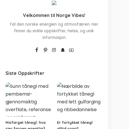
Velkommen til Norge Vibes!
Føl den norske energien og atmosfæren. Her
finner du enkle oppskrifter, helse, og unik
informasjon
Siste Oppskrifter
Misfarget tånegl: hva
Er fortykket tånegl
sier fargen egentlig?
alltid sopp?