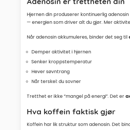
Adenosin er trettheten din
Hjernen din produserer kontinuerlig adenosi
— energien som driver alt du gjør. Mer aktiv
Når adenosin akkumuleres, binder det seg til
Demper aktivitet i hjernen
Senker kroppstemperatur
Hever søvntrang
Når terskel: du sovner
Tretthet er ikke “mangel på energi”. Det er
a
Hva koffein faktisk gjør
Koffein har lik struktur som adenosin. Det b