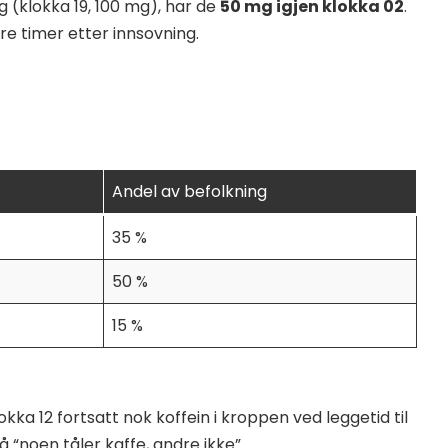
 (klokka 19, 100 mg), har de
50 mg igjen klokka 02
.
ere timer etter innsovning.
Andel av befolkning
35 %
50 %
15 %
okka 12 fortsatt nok koffein i kroppen ved leggetid til
å “noen tåler kaffe, andre ikke”.