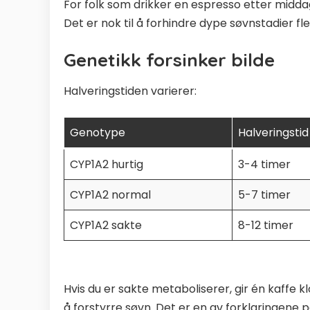
For folk som drikker en espresso etter middag
Det er nok til å forhindre dype søvnstadier fl
Genetikk forsinker bilde
Halveringstiden varierer:
Genotype
Halveringstid
CYP1A2 hurtig
3-4 timer
CYP1A2 normal
5-7 timer
CYP1A2 sakte
8-12 timer
Hvis du er sakte metaboliserer, gir én kaffe kl
å forstyrre søvn. Det er en av forklaringene p