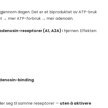
n gjennom dagen. Det er et biproduktet av ATP-bruk
itet → mer ATP-forbruk → mer adenosin.
adenosin-reseptorer (A1, A2A)
i hjernen. Effekten:
denosin-binding
.
inder seg til samme reseptorer —
uten å aktivere