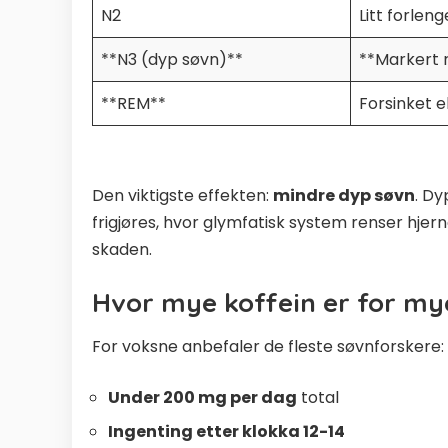
N2
Litt forleng
**N3 (dyp søvn)**
**Markert r
**REM**
Forsinket e
Den viktigste effekten:
mindre dyp søvn
. D
frigjøres, hvor
glymfatisk system
renser hjern
skaden.
Hvor mye koffein er for my
For voksne anbefaler de fleste søvnforskere:
Under 200 mg per dag
total
Ingenting etter klokka 12-14