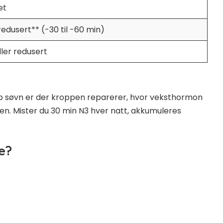
et
edusert** (-30 til -60 min)
ller redusert
yp søvn er der kroppen reparerer, hvor veksthormon
en. Mister du 30 min N3 hver natt, akkumuleres
e?