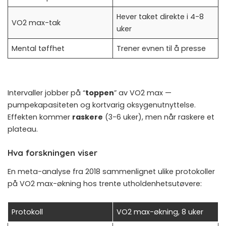
Hever taket direkte i 4-8
VO2 max-tak
uker
Mental tøffhet
Trener evnen til å presse
Intervaller jobber på “
toppen
” av VO2 max —
pumpekapasiteten og kortvarig oksygenutnyttelse.
Effekten kommer
raskere
(3-6 uker), men når raskere et
plateau.
Hva forskningen viser
En meta-analyse fra 2018
sammenlignet ulike protokoller
på VO2 max-økning hos trente utholdenhetsutøvere:
Protokoll
VO2 max-økning, 8 uker