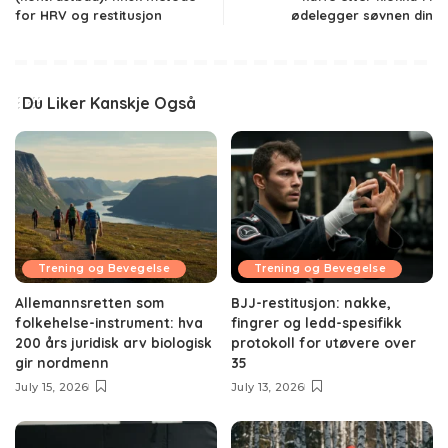
for HRV og restitusjon
ødelegger søvnen din
Du Liker Kanskje Også
Trening og Bevegelse
Trening og Bevegelse
Allemannsretten som
BJJ-restitusjon: nakke,
folkehelse-instrument: hva
fingrer og ledd-spesifikk
200 års juridisk arv biologisk
protokoll for utøvere over
gir nordmenn
35
July 15, 2026
July 13, 2026