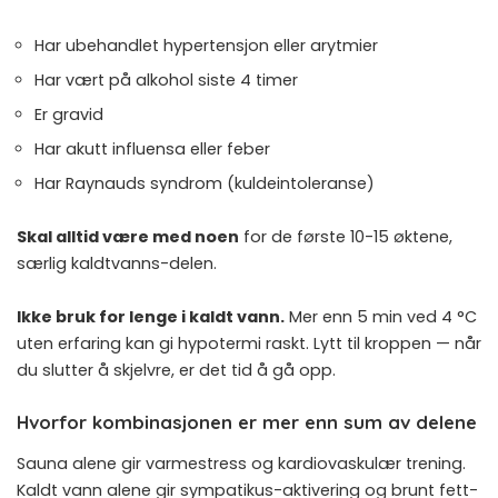
Har ubehandlet hypertensjon eller arytmier
Har vært på alkohol siste 4 timer
Er gravid
Har akutt influensa eller feber
Har Raynauds syndrom (kuldeintoleranse)
Skal alltid være med noen
for de første 10-15 øktene,
særlig kaldtvanns-delen.
Ikke bruk for lenge i kaldt vann.
Mer enn 5 min ved 4 °C
uten erfaring kan gi hypotermi raskt. Lytt til kroppen — når
du slutter å skjelvre, er det tid å gå opp.
Hvorfor kombinasjonen er mer enn sum av delene
Sauna alene gir varmestress og kardiovaskulær trening.
Kaldt vann alene gir sympatikus-aktivering og brunt fett-