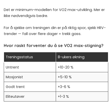
Det er minimum-modellen for VO2 max-utvikling. Mer er
ikke nødvendigvis bedre.
For å sjekke om treningen din er på riktig spor, sjekk
HRV-
trender
— fall over flere dager = trekk gass.
Hvor raskt forventer du å se VO2 max-stigning?
Treningsstatus
8-ukers økning
Untrent
+10-20 %
Mosjonist
+5-10 %
Godt trent
+3-6 %
Eliteutøver
+1-3 %