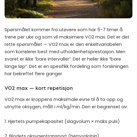
Spørsmålet kommer fra utøvere som har 5-7 timer å
trene per uke og som vil maksimere VO2 max. Det er det
rette spørsmålet — VO2 max er den enkeltvariabelen
som korrelerer best med utholdenhetsprestasjon. Men
svaret er ikke “bare intervaller”. Det er heller ikke “bare
lange løp”. Det er en spesifikk fordeling som forskningen
har bekreftet flere ganger.
VO2 max — kort repetisjon
VO2 max er kroppens maksimale evne til å ta opp og
utnytte oksygen, målt i ml/kg/min. Den er begrenset av:
1. Hjertets pumpekapasitet (slagvolum × maks puls)
2. Blodets oksygentransport (hemoglobin)