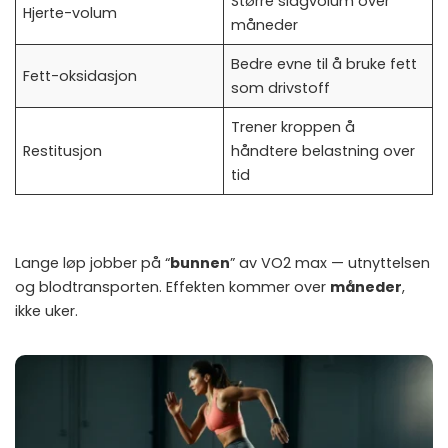
Større slagvolum over
Hjerte-volum
måneder
Bedre evne til å bruke fett
Fett-oksidasjon
som drivstoff
Trener kroppen å
Restitusjon
håndtere belastning over
tid
Lange løp jobber på “
bunnen
” av VO2 max — utnyttelsen
og blodtransporten. Effekten kommer over
måneder
,
ikke uker.