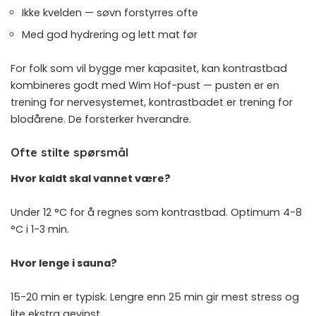
Ikke kvelden — søvn forstyrres ofte
Med god hydrering og lett mat før
For folk som vil bygge mer kapasitet, kan kontrastbad
kombineres godt med
Wim Hof-pust
— pusten er en
trening for nervesystemet, kontrastbadet er trening for
blodårene. De forsterker hverandre.
Ofte stilte spørsmål
Hvor kaldt skal vannet være?
Under 12 °C for å regnes som kontrastbad. Optimum 4-8
°C i 1-3 min.
Hvor lenge i sauna?
15-20 min er typisk. Lengre enn 25 min gir mest stress og
lite ekstra gevinst.