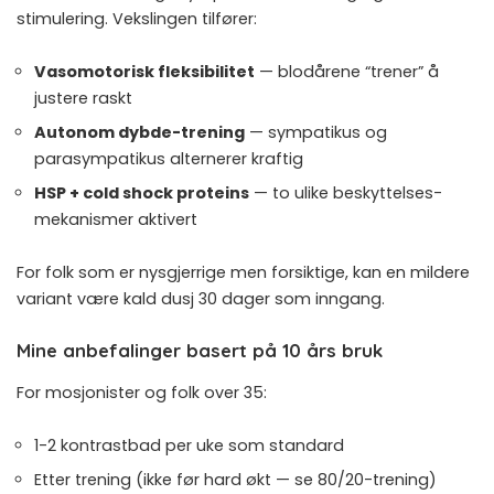
stimulering. Vekslingen tilfører:
Vasomotorisk fleksibilitet
— blodårene “trener” å
justere raskt
Autonom dybde-trening
— sympatikus og
parasympatikus alternerer kraftig
HSP + cold shock proteins
— to ulike beskyttelses-
mekanismer aktivert
For folk som er nysgjerrige men forsiktige, kan en mildere
variant være
kald dusj 30 dager
som inngang.
Mine anbefalinger basert på 10 års bruk
For mosjonister og folk over 35:
1-2 kontrastbad per uke som standard
Etter trening (ikke før hard økt — se
80/20-trening
)