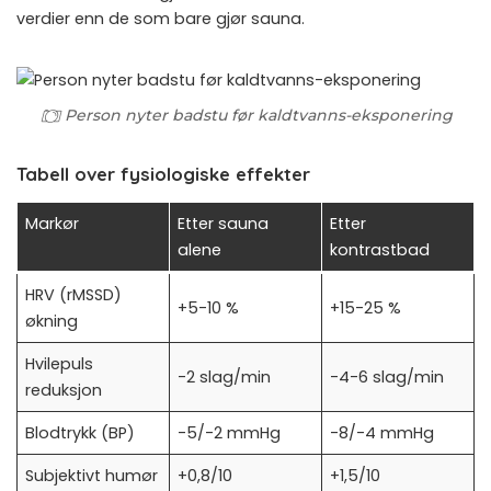
verdier enn de som bare gjør sauna.
Person nyter badstu før kaldtvanns-eksponering
Tabell over fysiologiske effekter
Markør
Etter sauna
Etter
alene
kontrastbad
HRV (rMSSD)
+5-10 %
+15-25 %
økning
Hvilepuls
-2 slag/min
-4-6 slag/min
reduksjon
Blodtrykk (BP)
-5/-2 mmHg
-8/-4 mmHg
Subjektivt humør
+0,8/10
+1,5/10