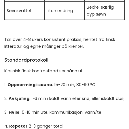
Bedre, særlig
Søvnkvalitet
Liten endring
dyp søvn
Tall over 4-8 ukers konsistent praksis, hentet fra finsk
litteratur og egne målinger på klienter.
Standardprotokoll
Klassisk finsk kontrastbad ser sånn ut:
1.
Oppvarming i sauna
: 15-20 min, 80-90 °C
2.
Avkjøling
: 1-3 min i kaldt vann eller snø, eller iskaldt dusj
3.
Hvile
: 5-10 min ute, kommunikasjon, vann/te
4.
Repeter
2-3 ganger total