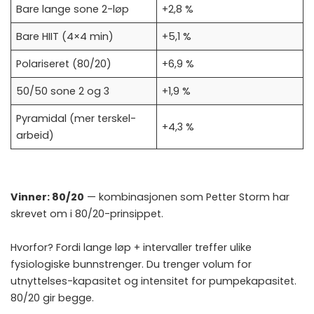
Bare lange sone 2-løp
+2,8 %
Bare HIIT (4×4 min)
+5,1 %
Polariseret (80/20)
+6,9 %
50/50 sone 2 og 3
+1,9 %
Pyramidal (mer terskel-
+4,3 %
arbeid)
Vinner: 80/20
— kombinasjonen som
Petter Storm har
skrevet om i 80/20-prinsippet
.
Hvorfor? Fordi lange løp + intervaller treffer ulike
fysiologiske bunnstrenger. Du trenger volum for
utnyttelses-kapasitet og intensitet for pumpekapasitet.
80/20 gir begge.