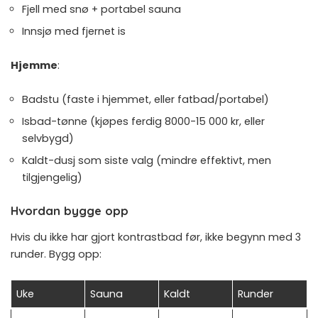
Fjell med snø + portabel sauna
Innsjø med fjernet is
Hjemme
:
Badstu (faste i hjemmet, eller fatbad/portabel)
Isbad-tønne (kjøpes ferdig 8000-15 000 kr, eller
selvbygd)
Kaldt-dusj som siste valg (mindre effektivt, men
tilgjengelig)
Hvordan bygge opp
Hvis du ikke har gjort kontrastbad før, ikke begynn med 3
runder. Bygg opp:
Uke
Sauna
Kaldt
Runder