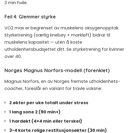
3 min hvile.
Feil 4: Glemmer styrke
VO2 max er begrenset av muskelens oksygenopptak.
Styrketrening (særlig knebøy + markløft) bidrar til
muskelens kapasitet — uten å koste
utholdenhetsbudsjettet ditt. Se
styrketrening for kvinner
over 40
.
Norges Magnus Norfors-modell (forenklet)
Magnus Norfors, en av Norges fremste utholdenhets-
coacher, foreslår en variant for travle voksne:
2 økter per uke totalt under stress
1 lang sone 2 (90 min+)
1 hardøkt (4×4 min eller terskel)
3-4 korte rolige restitusjonsøkter (30 min)