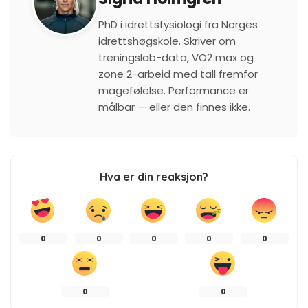
PhD i idrettsfysiologi fra Norges
idrettshøgskole. Skriver om
treningslab-data, VO2 max og
zone 2-arbeid med tall fremfor
magefølelse. Performance er
målbar — eller den finnes ikke.
Hva er din reaksjon?
0
0
0
0
0
0
0