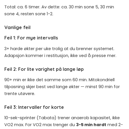
Total: ca. 6 timer. Av dette: ca. 30 min sone 5, 30 min
sone 4, resten sone 1-2.
Vanlige feil
Feil 1: For mye intervalls
3+ harde økter per uke trolig at du brenner systemet.
Adapsjon kommer i restitusjon, ikke ved å presse mer.
Feil 2: For lite varighet på lange løp
90+ min er ikke det samme som 60 min. Mitokondriell
tilpasning skjer best ved lange økter — minst 90 min for
trente utøvere.
Feil 3: Intervaller for korte
10-sek-sprinter (Tabata) trener anaerob kapasitet, ikke
VO2 max. For VO2 max trenger du
3-5 min hardt
med 2-