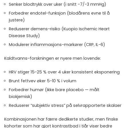
Senker blodtrykk over uker (i snitt -7/-3 mmHg)
Forbedrer endotel-funksjon (blodårens evne til å
justere)
Reduserer demens-risiko (Kuopio Ischemic Heart
Disease Study)
Modulerer inflammasjons-markører (CRP, IL-6)
Kaldtvanns-forskningen er nyere men lovende:
HRV stiger 15-25 % over 4 uker konsistent eksponering
Brunt fettvev øker 5-10 % i volum
Forbedrer humør (ikke bare placebo — målt
biokjemisk)
Reduserer “subjektiv stress” på selvrapporterte skalaer
Kombinasjonen har færre dedikerte studier, men finske
kohorter som har gjort kontrastbad i tiår viser bedre