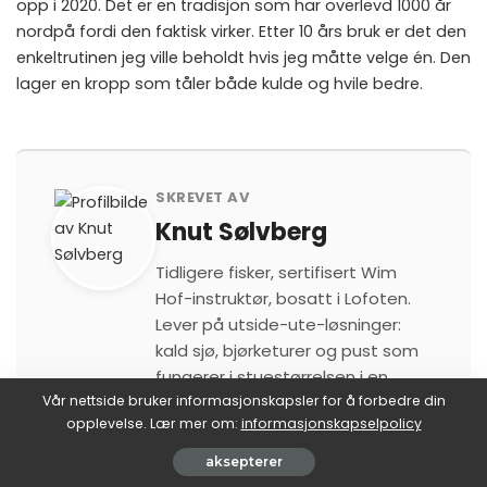
opp i 2020. Det er en tradisjon som har overlevd 1000 år
nordpå fordi den faktisk virker. Etter 10 års bruk er det den
enkeltrutinen jeg ville beholdt hvis jeg måtte velge én. Den
lager en kropp som tåler både kulde og hvile bedre.
SKREVET AV
Knut Sølvberg
Tidligere fisker, sertifisert Wim
Hof-instruktør, bosatt i Lofoten.
Lever på utside-ute-løsninger:
kald sjø, bjørketurer og pust som
fungerer i stuestørrelsen i en
gammel rorbu.
Vår nettside bruker informasjonskapsler for å forbedre din
opplevelse. Lær mer om:
informasjonskapselpolicy
aksepterer