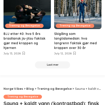
Trening og Bevegelse
Trening og Bevegelse
BJJ etter 40: hva 5 års
Skigåing som
brasiliansk jiu-jitsu faktisk
langtidsmedisin: hva
gjør med kroppen og
langrenn faktisk gjør med
hjernen
kroppen over 30 år
July 13, 2026
July 12, 2026
Last mer
Norge Vibes
>
Blog
>
Trening og Bevegelse
>
Sauna + kaldt vann (kontrastbad): finsk metode for HRV og restitusjon
Trening og Bevegelse
Sauna + kaldt vann (kontrastbad): finsk