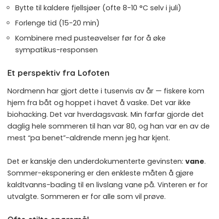
Bytte til kaldere fjellsjøer (ofte 8-10 °C selv i juli)
Forlenge tid (15-20 min)
Kombinere med
pusteøvelser før
for å øke
sympatikus-responsen
Et perspektiv fra Lofoten
Nordmenn har gjort dette i tusenvis av år — fiskere kom
hjem fra båt og hoppet i havet å vaske. Det var ikke
biohacking. Det var hverdagsvask. Min farfar gjorde det
daglig hele sommeren til han var 80, og han var en av de
mest “pa benet”-aldrende menn jeg har kjent.
Det er kanskje den underdokumenterte gevinsten:
vane
.
Sommer-eksponering er den enkleste måten å gjøre
kaldtvanns-bading til en livslang vane på. Vinteren er for
utvalgte. Sommeren er for alle som vil prøve.