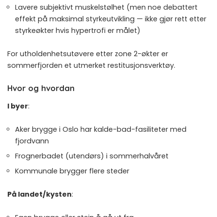
Lavere subjektivt muskelstølhet (men noe debattert
effekt på maksimal styrkeutvikling — ikke gjør rett etter
styrkeøkter
hvis hypertrofi er målet)
For utholdenhetsutøvere etter
zone 2-økter
er
sommerfjorden et utmerket restitusjonsverktøy.
Hvor og hvordan
I byer
:
Aker brygge i Oslo har kalde-bad-fasiliteter med
fjordvann
Frognerbadet (utendørs) i sommerhalvåret
Kommunale brygger flere steder
På landet/kysten
: