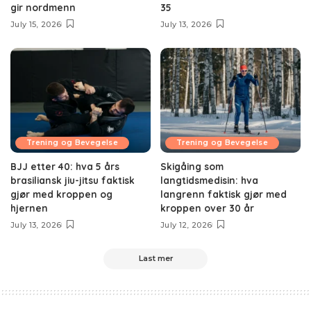
gir nordmenn
35
July 15, 2026
July 13, 2026
Trening og Bevegelse
Trening og Bevegelse
BJJ etter 40: hva 5 års
Skigåing som
brasiliansk jiu-jitsu faktisk
langtidsmedisin: hva
gjør med kroppen og
langrenn faktisk gjør med
hjernen
kroppen over 30 år
July 13, 2026
July 12, 2026
Last mer