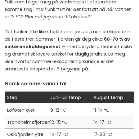
Folk som følger meg på workshops i Lofoten spør
samme ting i mai/juni:
“Funker det fortsatt nå når vannet
er 13 °C? Eller må jeg vente til oktober?”
Det funker. Ikke like sterkt som i januar, men sterkere enn
de fleste tror. Sommer-fjorden gir deg cirka
60-70 % av
vinterens kuldegevinst
— med betydelig redusert risiko
og dramatisk lavere terskel for daglig praksis. La meg
vise hvorfor sommer-eksponering kanskje er det
smarteste tidspunktet å begynne på.
Norsk sommervann i tall
Sted
Juni-juli temp
August temp
Lofoten kyst
9-12 °C
11-14 °C
Trondheimsfjorden
12-15 °C
14-17 °C
Oslofjorden ytre
14-17 °C
17-20 °C