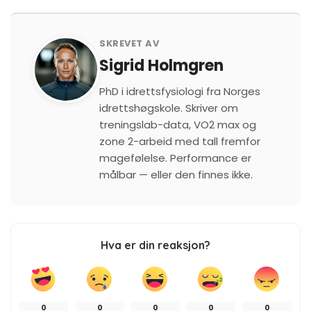
SKREVET AV
Sigrid Holmgren
PhD i idrettsfysiologi fra Norges
idrettshøgskole. Skriver om
treningslab-data, VO2 max og
zone 2-arbeid med tall fremfor
magefølelse. Performance er
målbar — eller den finnes ikke.
Hva er din reaksjon?
0
0
0
0
0