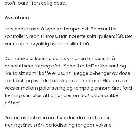
stoff, bare i forskjellig dose.
Avslutning
Lars endte med å løpe sin tempo-økt. 25 minutter,
kontrollert, regn til tross. Han noterte snitt-pulsen: 168. Det
var nesten nøyaktig hva han siktet på.
Det norske er kanskje dette: vi har en tendens til å
absoluttsere treningsråd. “Sone 3 er feil” er like sant og
like falskt som “kaffe er usunt”. Begge avhenger av dose,
kontekst, og hva du faktisk prøver å oppnå. Eliteutøvere
veksler mellom polarisering og tempo gjennom året fordi
treningsstimulus alltid handler om
forhandling
, ikke
påbud
.
Resten av historien om hvordan du strukturerer
treningsåret står i
periodisering for godt voksne
.