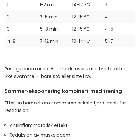
1
1-2 min
14-17 °C
3
2
3-5 min
12-15 °C
4
3
5-8 min
12-15 °C
4-5
4-8
7-12 min
10-14 °C
5-7
Pust gjennom nesa. Hold hode over vann første økter.
Ikke svømme — bare stå eller sitte i ro.
Sommer-eksponering kombinert med trening
Etter en hardøkt om sommeren er kald fjord ideelt for
restitusjon:
Antiinflammatorisk effekt
Reduksjon av muskelødem