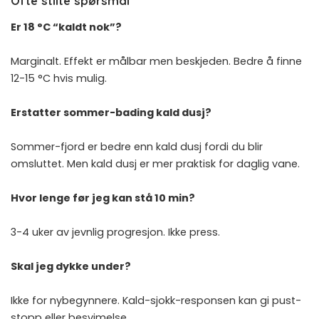
Ofte stilte spørsmål
Er 18 °C “kaldt nok”?
Marginalt. Effekt er målbar men beskjeden. Bedre å finne
12-15 °C hvis mulig.
Erstatter sommer-bading kald dusj?
Sommer-fjord er bedre enn kald dusj fordi du blir
omsluttet. Men kald dusj er mer praktisk for daglig vane.
Hvor lenge før jeg kan stå 10 min?
3-4 uker av jevnlig progresjon. Ikke press.
Skal jeg dykke under?
Ikke for nybegynnere. Kald-sjokk-responsen kan gi pust-
stopp eller besvimelse.