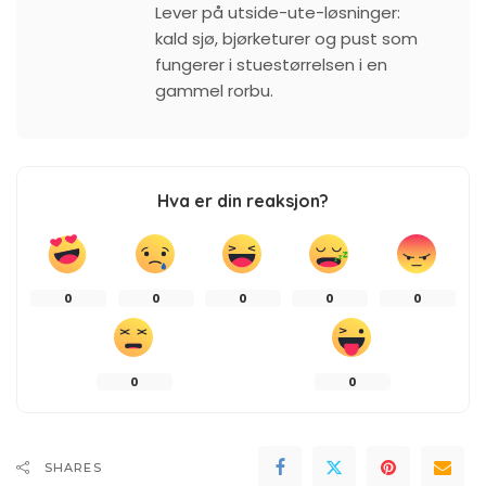
Lever på utside-ute-løsninger:
kald sjø, bjørketurer og pust som
fungerer i stuestørrelsen i en
gammel rorbu.
Hva er din reaksjon?
0
0
0
0
0
0
0
SHARES