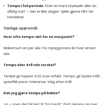
Tempo i feil periode.
Etter en hard styrkeøkt eller en
dårlig natt — det er ikke dagen. Sjekk gjerne
HRV før
hardøkter
.
Vanlige spørsmål
Hvor ofte tempo-økt for en mosjonist?
Maksimum én per uke. For nybegynnere én hver annen
uke.
Tempo eller 4×8 min terskel?
Terskel gir høyere VO2 max-effekt. Tempo gir bedre mål-
spesifikk pace-toleranse. Velg etter mål.
Kan jeg gjøre tempo på bakke?
Ja — men det blir lett til “for hardt”. Flatt terreng gir mer