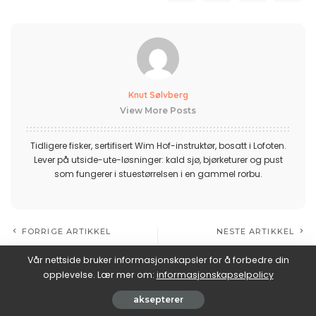
Knut Sølvberg
View More Posts
Tidligere fisker, sertifisert Wim Hof-instruktør, bosatt i Lofoten.
Lever på utside-ute-løsninger: kald sjø, bjørketurer og pust
som fungerer i stuestørrelsen i en gammel rorbu.
FORRIGE ARTIKKEL
NESTE ARTIKKEL
Resonant frequency
Tempo-trening: når sone 3
Vår nettside bruker informasjonskapsler for å forbedre din
breathing med EmWave: 8
faktisk er riktig svar — og når
opplevelse. Lær mer om:
informasjonskapselpolicy
ukers eksperiment med tall
det er en felle
aksepterer