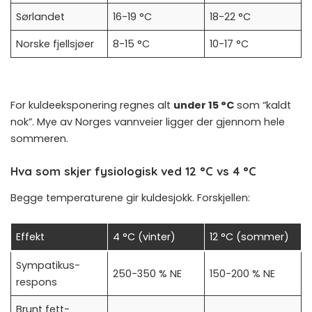
Sørlandet
16-19 °C
18-22 °C
Norske fjellsjøer
8-15 °C
10-17 °C
For kuldeeksponering regnes alt
under 15 °C
som “kaldt
nok”. Mye av Norges vannveier ligger der gjennom hele
sommeren.
Hva som skjer fysiologisk ved 12 °C vs 4 °C
Begge temperaturene gir kuldesjokk. Forskjellen:
Effekt
4 °C (vinter)
12 °C (sommer)
Sympatikus-
250-350 % NE
150-200 % NE
respons
Brunt fett-