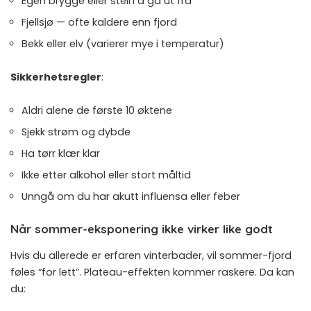
Egen brygge eller stein å gå ut fra
Fjellsjø — ofte kaldere enn fjord
Bekk eller elv (varierer mye i temperatur)
Sikkerhetsregler
:
Aldri alene de første 10 øktene
Sjekk strøm og dybde
Ha tørr klær klar
Ikke etter alkohol eller stort måltid
Unngå om du har akutt influensa eller feber
Når sommer-eksponering ikke virker like godt
Hvis du allerede er erfaren vinterbader, vil sommer-fjord
føles “for lett”. Plateau-effekten kommer raskere. Da kan
du: