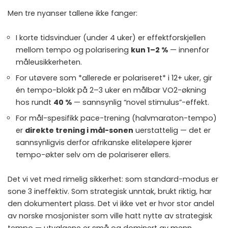
Men tre nyanser tallene ikke fanger:
I korte tidsvinduer (under 4 uker) er effektforskjellen
mellom tempo og polarisering
kun 1–2 %
— innenfor
måleusikkerheten.
For utøvere som *allerede er polariseret* i 12+ uker, gir
én tempo-blokk på 2–3 uker en målbar VO2-økning
hos rundt
40 %
— sannsynlig “novel stimulus”-effekt.
For mål-spesifikk pace-trening (halvmaraton-tempo)
er
direkte trening i mål-sonen
uerstattelig — det er
sannsynligvis derfor afrikanske eliteløpere kjører
tempo-økter selv om de polariserer ellers.
Det vi vet med rimelig sikkerhet: som standard-modus er
sone 3 ineffektiv. Som strategisk unntak, brukt riktig, har
den dokumentert plass. Det vi ikke vet er hvor stor andel
av norske mosjonister som ville hatt nytte av strategisk
tempo — utvalgene er små og dominert av menn.