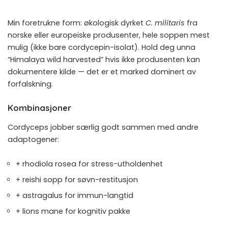
Min foretrukne form: økologisk dyrket
C. militaris
fra
norske eller europeiske produsenter, hele soppen mest
mulig (ikke bare cordycepin-isolat). Hold deg unna
“Himalaya wild harvested” hvis ikke produsenten kan
dokumentere kilde — det er et marked dominert av
forfalskning.
Kombinasjoner
Cordyceps jobber særlig godt sammen med andre
adaptogener:
+
rhodiola rosea
for stress-utholdenhet
+
reishi sopp
for søvn-restitusjon
+
astragalus
for immun-langtid
+
lions mane
for kognitiv pakke