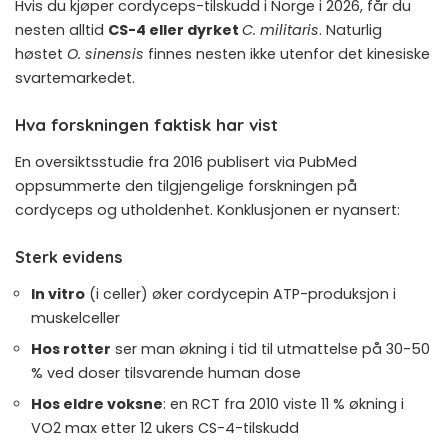
Hvis du kjøper cordyceps-tilskudd i Norge i 2026, får du
nesten alltid
CS-4 eller dyrket
C. militaris
. Naturlig
høstet
O. sinensis
finnes nesten ikke utenfor det kinesiske
svartemarkedet.
Hva forskningen faktisk har vist
En oversiktsstudie fra 2016 publisert via PubMed
oppsummerte den tilgjengelige forskningen på
cordyceps og utholdenhet. Konklusjonen er nyansert:
Sterk evidens
In vitro
(i celler) øker cordycepin ATP-produksjon i
muskelceller
Hos rotter
ser man økning i tid til utmattelse på 30-50
% ved doser tilsvarende human dose
Hos eldre voksne
: en RCT fra 2010 viste 11 % økning i
VO2 max etter 12 ukers CS-4-tilskudd