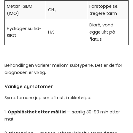
Metan-SIBO
Forstoppelse,
CH₄
(IMO)
tregere tarm
Diaré, vond
Hydrogensulfid-
H₂S
eggelukt på
SIBO
flatus
Behandlingen varierer mellom subtypene. Det er derfor
diagnosen er viktig.
Vanlige symptomer
Symptomene jeg ser oftest, i rekkefølge:
1.
Oppblåsthet etter måltid
— særlig 30-90 min etter
mat