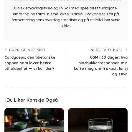
Klinisk ernæringsfysiolog (MSc) med spesialfelt funksjonell
ernæring og tarm-hjerne-akse. Praksis i Stavanger. Tror på
fermentering som hverdagsmedisin og på at fettet bør være
ekte.
FORRIGE ARTIKKEL
NESTE ARTIKKEL
Cordyceps: den tibetanske
CGM i 30 dager: hva
soppen som lover bedre
blodsukkerresponsen min
utholdenhet — virker den?
lærte meg om frokost, lunsj
og søvn
Du Liker Kanskje Også