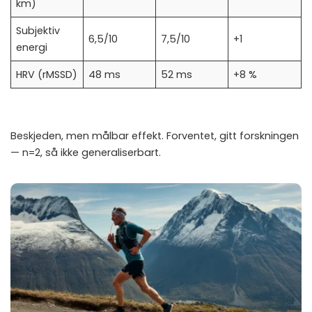
km)
Subjektiv
6,5/10
7,5/10
+1
energi
HRV (rMSSD)
48 ms
52 ms
+8 %
Beskjeden, men målbar effekt. Forventet, gitt forskningen
— n=2, så ikke generaliserbart.