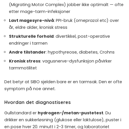
(Migrating Motor Complex) jobber ikke optimalt — ofte
etter mage-tarm-infeksjoner
Lavt magesyre-nivå
: PPI-bruk (omeprazol etc) over
år, eldre alder, kronisk stress
Strukturelle forhold
: divertikkel, post-operative
endringer i tarmen
Andre tilstander
: hypothyreose, diabetes, Crohns
Kronisk stress
: vagusnerve-dysfunksjon påvirker
tarmmotilitet
Det betyr at SIBO sjelden bare er en tarmsak. Den er ofte
symptom på noe annet.
Hvordan det diagnostiseres
Gullstandard er
hydrogen-/metan-pustetest
. Du
drikker en sukkerløsning (glukose eller laktulose), puster i
en pose hver 20. minutt i 2-3 timer, og laboratoriet