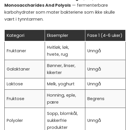
Monosaccharides And Polyols
— fermenterbare
karbohydrater som mater bakteriene som ikke skulle
vært i tynntarmen.
Kategori
Eksempler
Fase 1 (4-6 uker)
Hvitløk, løk,
Fruktaner
Unngå
hvete, rug
Bønner, linser,
Galaktaner
Unngå
kikerter
Laktose
Melk, yoghurt
Unngå
Honning, eple,
Fruktose
Begrens
pære
Sopp, blomkål,
Polyoler
sukkerfrie
Unngå
produkter