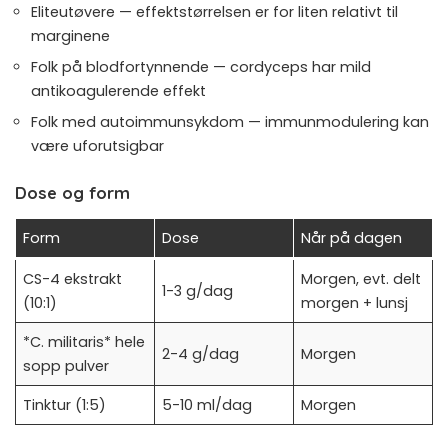
Eliteutøvere — effektstørrelsen er for liten relativt til
marginene
Folk på blodfortynnende — cordyceps har mild
antikoagulerende effekt
Folk med autoimmunsykdom — immunmodulering kan
være uforutsigbar
Dose og form
Form
Dose
Når på dagen
CS-4 ekstrakt
Morgen, evt. delt
1-3 g/dag
(10:1)
morgen + lunsj
*C. militaris* hele
2-4 g/dag
Morgen
sopp pulver
Tinktur (1:5)
5-10 ml/dag
Morgen