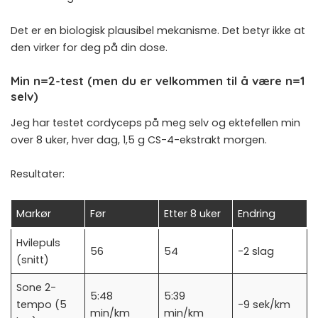
Det er en biologisk plausibel mekanisme. Det betyr ikke at
den virker for deg på din dose.
Min n=2-test (men du er velkommen til å være n=1
selv)
Jeg har testet cordyceps på meg selv og ektefellen min
over 8 uker, hver dag, 1,5 g CS-4-ekstrakt morgen.
Resultater:
Markør
Før
Etter 8 uker
Endring
Hvilepuls
56
54
-2 slag
(snitt)
Sone 2-
5:48
5:39
tempo (5
-9 sek/km
min/km
min/km