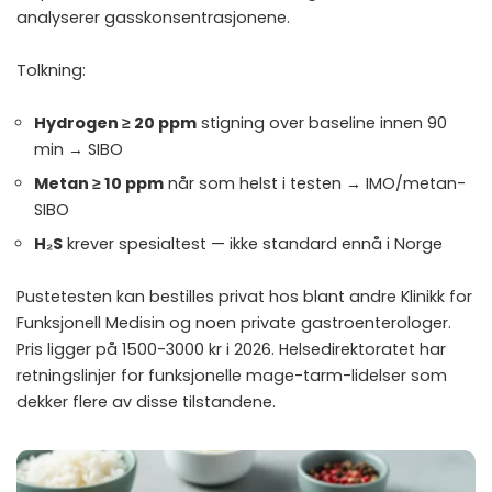
analyserer gasskonsentrasjonene.
Tolkning:
Hydrogen ≥ 20 ppm
stigning over baseline innen 90
min → SIBO
Metan ≥ 10 ppm
når som helst i testen → IMO/metan-
SIBO
H₂S
krever spesialtest — ikke standard ennå i Norge
Pustetesten kan bestilles privat hos blant andre Klinikk for
Funksjonell Medisin og noen private gastroenterologer.
Pris ligger på 1500-3000 kr i 2026.
Helsedirektoratet har
retningslinjer for funksjonelle mage-tarm-lidelser
som
dekker flere av disse tilstandene.