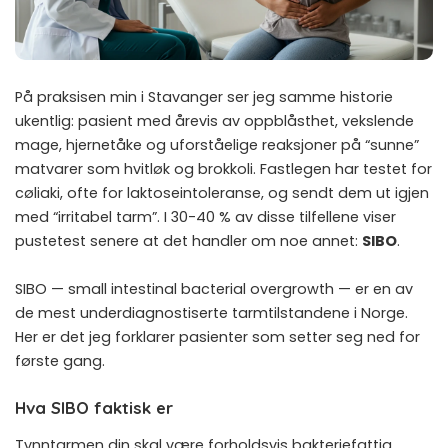
På praksisen min i Stavanger ser jeg samme historie
ukentlig: pasient med årevis av oppblåsthet, vekslende
mage, hjernetåke og uforståelige reaksjoner på “sunne”
matvarer som hvitløk og brokkoli. Fastlegen har testet for
cøliaki, ofte for laktoseintoleranse, og sendt dem ut igjen
med “irritabel tarm”. I 30-40 % av disse tilfellene viser
pustetest senere at det handler om noe annet:
SIBO
.
SIBO — small intestinal bacterial overgrowth — er en av
de mest underdiagnostiserte tarmtilstandene i Norge.
Her er det jeg forklarer pasienter som setter seg ned for
første gang.
Hva SIBO faktisk er
Tynntarmen din skal være forholdsvis bakteriefattig.