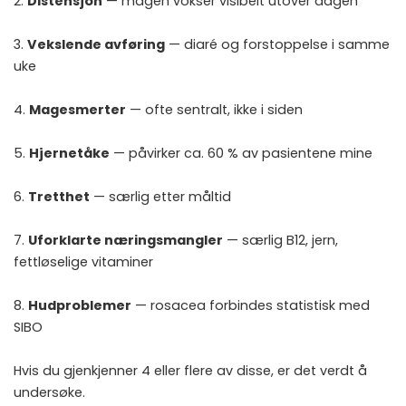
2.
Distensjon
— magen vokser visibelt utover dagen
3.
Vekslende avføring
— diaré og forstoppelse i samme
uke
4.
Magesmerter
— ofte sentralt, ikke i siden
5.
Hjernetåke
— påvirker ca. 60 % av pasientene mine
6.
Tretthet
— særlig etter måltid
7.
Uforklarte næringsmangler
— særlig B12, jern,
fettløselige vitaminer
8.
Hudproblemer
— rosacea forbindes statistisk med
SIBO
Hvis du gjenkjenner 4 eller flere av disse, er det verdt å
undersøke.