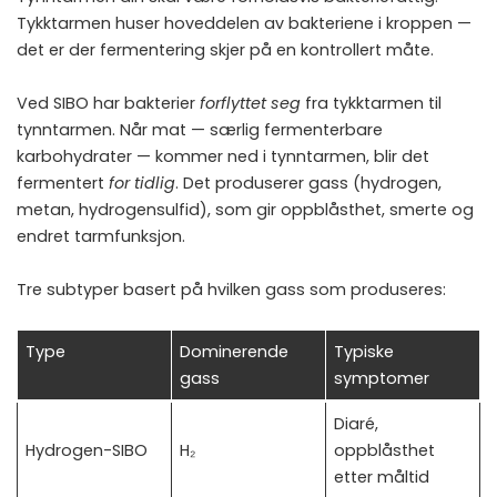
Tykktarmen huser hoveddelen av bakteriene i kroppen —
det er der fermentering skjer på en kontrollert måte.
Ved SIBO har bakterier
forflyttet seg
fra tykktarmen til
tynntarmen. Når mat — særlig fermenterbare
karbohydrater — kommer ned i tynntarmen, blir det
fermentert
for tidlig
. Det produserer gass (hydrogen,
metan, hydrogensulfid), som gir oppblåsthet, smerte og
endret tarmfunksjon.
Tre subtyper basert på hvilken gass som produseres:
Type
Dominerende
Typiske
gass
symptomer
Diaré,
Hydrogen-SIBO
H₂
oppblåsthet
etter måltid