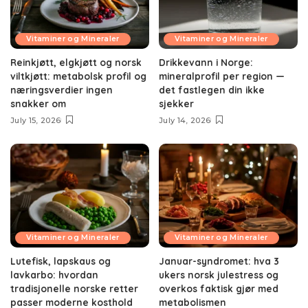
Vitaminer og Mineraler
Vitaminer og Mineraler
Reinkjøtt, elgkjøtt og norsk
Drikkevann i Norge:
viltkjøtt: metabolsk profil og
mineralprofil per region —
næringsverdier ingen
det fastlegen din ikke
snakker om
sjekker
July 15, 2026
July 14, 2026
Vitaminer og Mineraler
Vitaminer og Mineraler
Lutefisk, lapskaus og
Januar-syndromet: hva 3
lavkarbo: hvordan
ukers norsk julestress og
tradisjonelle norske retter
overkos faktisk gjør med
passer moderne kosthold
metabolismen