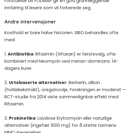
Forståelse av FODMAP
gir en god grunnleggende
innføring til lesere som vil forberede seg.
Andre intervensjoner
Kosthold er bare halve historien. SIBO behandles ofte
med:
1.
Antibiotika
: Rifaximin (Xifaxan) er førstevalg, ofte
kombinert med Neomycin ved metan-dominans. 14-
dagers kurer.
2.
Urtebaserte alternativer
: Berberin, allicin
(hvitløkekstrakt), oreganoolje. Forskningen er moderat —
RCT-studie fra 2014 viste sammenlignbar effekt med
Rifaximin.
3.
Prokinetika
: Lavdose Erytromycin eller naturlige
alternativer (ingefær 1000 mg) for å støtte tarmens
MMC-bevegelser