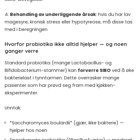
4.
Behandling av underliggende årsak
: hvis du har lav
magesyre, kronisk stress eller hypotyreose, må disse tas
med i beregningen
Hvorfor probiotika ikke alltid hjelper — og noen
ganger verre
Standard probiotika (mange Lactobacillus- og
Bifidobacterium-stammer) kan
forverre SIBO
ved å øke
bakterielast i tynntarmen. Dette overrasker mange
pasienter som har prøvd seg fram med kjøkken-
eksperimenter.
Unntak:
*Saccharomyces boulardii* (gjær, ikke bakterie) —
hjelper hos noen
Sporebaserte probiotika (*Bacillus*-arter) — moderat