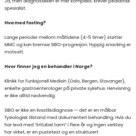
Ja, men diagnostikken er mer kompleks. Krever pediatrisk
spesialist.
Hva med fasting?
Lange perioder mellom måltidene (4-5 timer) støtter
MMC og kan bremse SIBO-progresjon. Hyppig snacking er
motsatt.
Hvor finner jeg en behandler i Norge?
Klinikk for Funksjonell Medisin (Oslo, Bergen, Stavanger),
enkelte gastroenterologer på private sykehus. Henvisning
er ikke alltid nødvendig.
SIBO er ikke en livsstilsdiagnose — det er en målbar
fysiologisk tilstand med dokumentert behandling. Hvis du
har levd med “irritabel tarm” i flere år og ingen verktøy
har virket, er en pustetest og en strukturert