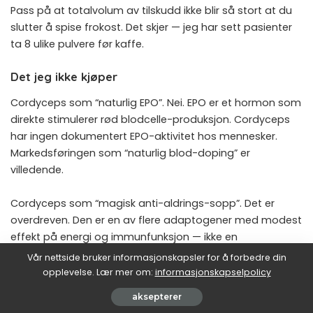
Pass på at totalvolum av tilskudd ikke blir så stort at du
slutter å spise frokost. Det skjer — jeg har sett pasienter
ta 8 ulike pulvere før kaffe.
Det jeg ikke kjøper
Cordyceps som “naturlig EPO”. Nei. EPO er et hormon som
direkte stimulerer rød blodcelle-produksjon. Cordyceps
har ingen dokumentert EPO-aktivitet hos mennesker.
Markedsføringen som “naturlig blod-doping” er
villedende.
Cordyceps som “magisk anti-aldrings-sopp”. Det er
overdreven. Den er en av flere adaptogener med modest
effekt på energi og immunfunksjon — ikke en
livsforlenger.
Vår nettside bruker informasjonskapsler for å forbedre din
opplevelse. Lær mer om:
informasjonskapselpolicy
Cordyceps “stilthet renser leveren”. Marketing. Levra
aksepterer
renser seg selv hvis du behandler den greit.