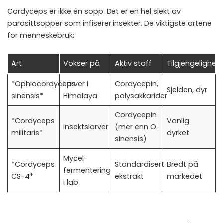
Cordyceps er ikke én sopp. Det er en hel slekt av
parasittsopper som infiserer insekter. De viktigste artene
for menneskebruk:
Art
Vokser på
Aktiv stoff
Tilgjengelighet
*Ophiocordyceps
Larver i
Cordycepin,
Sjelden, dyr
sinensis*
Himalaya
polysakkarider
Cordycepin
*Cordyceps
Vanlig
Insektslarver
(mer enn O.
militaris*
dyrket
sinensis)
Mycel-
*Cordyceps
Standardisert
Bredt på
fermentering
CS-4*
ekstrakt
markedet
i lab