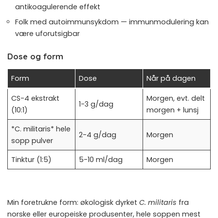
antikoagulerende effekt
Folk med autoimmunsykdom — immunmodulering kan
være uforutsigbar
Dose og form
Form
Dose
Når på dagen
CS-4 ekstrakt
Morgen, evt. delt
1-3 g/dag
(10:1)
morgen + lunsj
*C. militaris* hele
2-4 g/dag
Morgen
sopp pulver
Tinktur (1:5)
5-10 ml/dag
Morgen
Min foretrukne form: økologisk dyrket
C. militaris
fra
norske eller europeiske produsenter, hele soppen mest