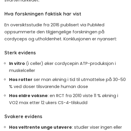
svartemarkedet.
Hva forskningen faktisk har vist
En oversiktsstudie fra 2016 publisert via PubMed
oppsummerte den tilgjengelige forskningen på
cordyceps og utholdenhet. Konklusjonen er nyansert:
Sterk evidens
In vitro
(i celler) øker cordycepin ATP-produksjon i
muskelceller
Hos rotter
ser man økning i tid til utmattelse på 30-50
% ved doser tilsvarende human dose
Hos eldre voksne
: en RCT fra 2010 viste 11 % økning i
VO2 max etter 12 ukers CS-4-tilskudd
Svakere evidens
Hos veltrente unge utøvere
: studier viser ingen eller