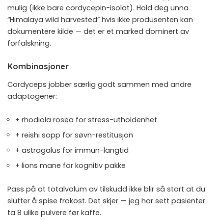
mulig (ikke bare cordycepin-isolat). Hold deg unna
“Himalaya wild harvested” hvis ikke produsenten kan
dokumentere kilde — det er et marked dominert av
forfalskning.
Kombinasjoner
Cordyceps jobber særlig godt sammen med andre
adaptogener:
+
rhodiola rosea
for stress-utholdenhet
+
reishi sopp
for søvn-restitusjon
+
astragalus
for immun-langtid
+
lions mane
for kognitiv pakke
Pass på at totalvolum av tilskudd ikke blir så stort at du
slutter å spise frokost. Det skjer — jeg har sett pasienter
ta 8 ulike pulvere før kaffe.