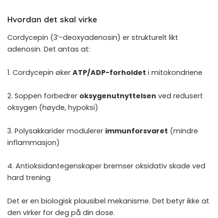
Hvordan det skal virke
Cordycepin (3′-deoxyadenosin) er strukturelt likt
adenosin. Det antas at:
1. Cordycepin øker
ATP/ADP-forholdet
i mitokondriene
2. Soppen forbedrer
oksygenutnyttelsen
ved redusert
oksygen (høyde, hypoksi)
3. Polysakkarider modulerer
immunforsvaret
(mindre
inflammasjon)
4. Antioksidantegenskaper bremser oksidativ skade ved
hard trening
Det er en biologisk plausibel mekanisme. Det betyr ikke at
den virker for deg på din dose.