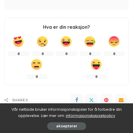
Hva er din reaksjon?
0
0
0
0
0
0
0
SHARES
Vår nettside bruker informasjonskapsler for å forbedre din
opplevelse. Lær mer om:
informasjonskapselpolicy
aksepterer