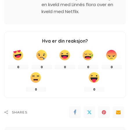
en kveld med Linnés flora over en
kveld med Netflix.
Hva er din reaksjon?
0
0
0
0
0
0
0
SHARES