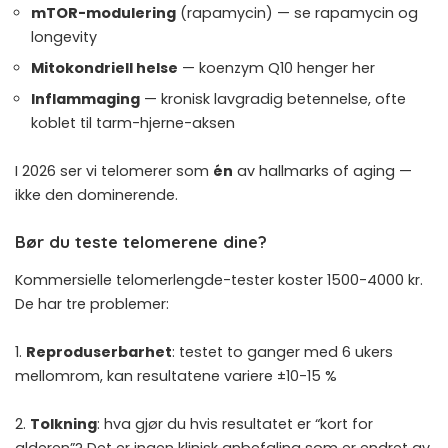
mTOR-modulering
(rapamycin) — se
rapamycin og
longevity
Mitokondriell helse
—
koenzym Q10
henger her
Inflammaging
— kronisk lavgradig betennelse, ofte
koblet til
tarm-hjerne-aksen
I 2026 ser vi telomerer som
én
av hallmarks of aging —
ikke den dominerende.
Bør du teste telomerene dine?
Kommersielle telomerlengde-tester koster 1500-4000 kr.
De har tre problemer:
1.
Reproduserbarhet
: testet to ganger med 6 ukers
mellomrom, kan resultatene variere ±10-15 %
2.
Tolkning
: hva gjør du hvis resultatet er “kort for
alderen”? Det er ingen klinisk anbefaling som er endret av