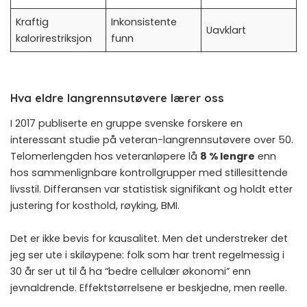
Kraftig
Inkonsistente
Uavklart
kalorirestriksjon
funn
Hva eldre langrennsutøvere lærer oss
I 2017 publiserte en gruppe svenske forskere en
interessant studie på veteran-langrennsutøvere over 50.
Telomerlengden hos veteranløpere lå
8 % lengre
enn
hos sammenlignbare kontrollgrupper med stillesittende
livsstil. Differansen var statistisk signifikant og holdt etter
justering for kosthold, røyking, BMI.
Det er ikke bevis for kausalitet. Men det understreker det
jeg ser ute i skiløypene: folk som har trent regelmessig i
30 år ser ut til å ha “bedre cellulær økonomi” enn
jevnaldrende. Effektstørrelsene er beskjedne, men reelle.