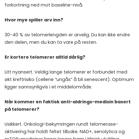
forkortning ned mot baseline-nivå.
Hvor mye spiller arv inn?
30-40 % av telomerlengden er arvelig. Du kan ikke endre
den delen, men du kan ta vare på resten.
Er kortere telomerer alltid dårlig?
Litt nyansert. Veldig lange telomerer er forbundet med
økt kreftrisiko (cellene “ungås” å bli senescent). Optimum
ligger sannsynligvis i et middelområde.
Når kommer en faktisk anti-aldrings-medisin basert
på telomerer?
Usikkert. Onkologi-bekymringen rundt telomerase-
aktivering har holdt feltet tilbake. NAD+, senolytica og