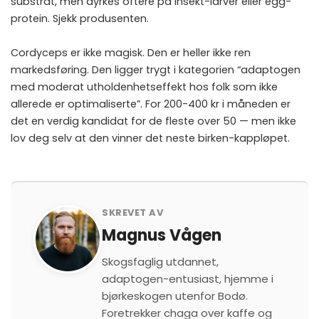
substrat, men dyrkes oftere på insekt-larver eller egg-
protein. Sjekk produsenten.
Cordyceps er ikke magisk. Den er heller ikke ren
markedsføring. Den ligger trygt i kategorien “adaptogen
med moderat utholdenhetseffekt hos folk som ikke
allerede er optimaliserte”. For 200-400 kr i måneden er
det en verdig kandidat for de fleste over 50 — men ikke
lov deg selv at den vinner det neste birken-kappløpet.
SKREVET AV
Magnus Vågen
Skogsfaglig utdannet,
adaptogen-entusiast, hjemme i
bjørkeskogen utenfor Bodø.
Foretrekker chaga over kaffe og