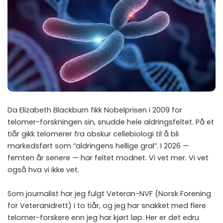
Da Elizabeth Blackburn fikk Nobelprisen i 2009 for
telomer-forskningen sin, snudde hele aldringsfeltet. På et
tiår gikk telomerer fra obskur cellebiologi til å bli
markedsført som “aldringens hellige gral”. I 2026 —
femten år senere — har feltet modnet. Vi vet mer. Vi vet
også hva vi ikke vet.
Som journalist har jeg fulgt Veteran-NVF (Norsk Forening
for Veteranidrett) i to tiår, og jeg har snakket med flere
telomer-forskere enn jeg har kjørt løp. Her er det edru