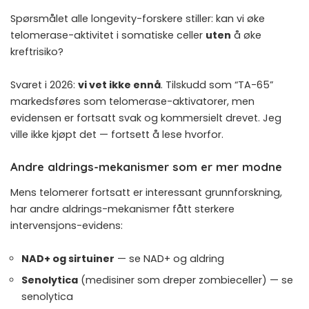
Spørsmålet alle longevity-forskere stiller: kan vi øke
telomerase-aktivitet i somatiske celler
uten
å øke
kreftrisiko?
Svaret i 2026:
vi vet ikke ennå
. Tilskudd som “TA-65”
markedsføres som telomerase-aktivatorer, men
evidensen er fortsatt svak og kommersielt drevet. Jeg
ville ikke kjøpt det — fortsett å lese hvorfor.
Andre aldrings-mekanismer som er mer modne
Mens telomerer fortsatt er interessant grunnforskning,
har andre aldrings-mekanismer fått sterkere
intervensjons-evidens:
NAD+ og sirtuiner
— se
NAD+ og aldring
Senolytica
(medisiner som dreper zombieceller) — se
senolytica