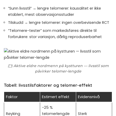
“Sunn livsstil” → lengre telomerer: kausalitet er ikke
etablert, mest observasjonsstudier
Tilskudd → lengre telomerer: ingen overbevisende RCT
“Telomere-tester” som markedsføres direkte til
forbrukere: stor variasjon, dårlig reproduserbarhet
Aktive eldre nordmenn på kystturen — livsstil som
påvirker telomer-lengde
Tabell: livsstilsfaktorer og telomer-effekt
Faktor
Estimert effekt
Evidensnivå
-25 %
Røyking
telomerlengde
Sterk