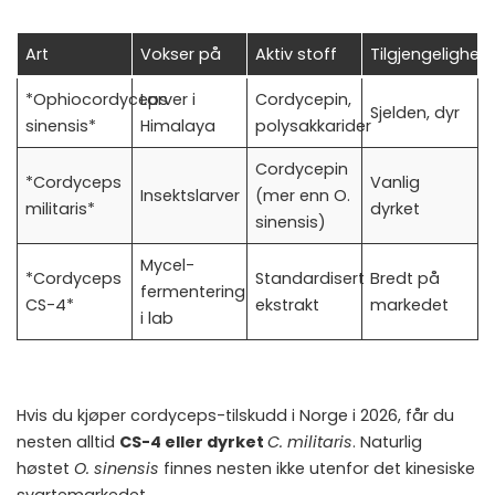
Art
Vokser på
Aktiv stoff
Tilgjengelighet
*Ophiocordyceps
Larver i
Cordycepin,
Sjelden, dyr
sinensis*
Himalaya
polysakkarider
Cordycepin
*Cordyceps
Vanlig
Insektslarver
(mer enn O.
militaris*
dyrket
sinensis)
Mycel-
*Cordyceps
Standardisert
Bredt på
fermentering
CS-4*
ekstrakt
markedet
i lab
Hvis du kjøper cordyceps-tilskudd i Norge i 2026, får du
nesten alltid
CS-4 eller dyrket
C. militaris
. Naturlig
høstet
O. sinensis
finnes nesten ikke utenfor det kinesiske