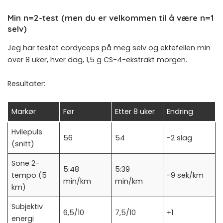
Min n=2-test (men du er velkommen til å være n=1
selv)
Jeg har testet cordyceps på meg selv og ektefellen min
over 8 uker, hver dag, 1,5 g CS-4-ekstrakt morgen.
Resultater:
Markør
Før
Etter 8 uker
Endring
Hvilepuls
56
54
-2 slag
(snitt)
Sone 2-
5:48
5:39
tempo (5
-9 sek/km
min/km
min/km
km)
Subjektiv
6,5/10
7,5/10
+1
energi