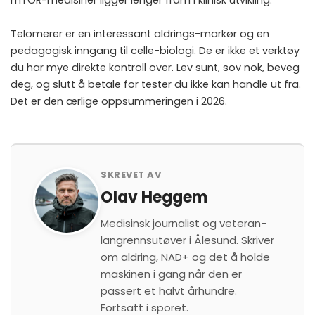
mTOR-medisiner ligger lenger fram i klinisk utvikling.
Telomerer er en interessant aldrings-markør og en
pedagogisk inngang til celle-biologi. De er ikke et verktøy
du har mye direkte kontroll over. Lev sunt, sov nok, beveg
deg, og slutt å betale for tester du ikke kan handle ut fra.
Det er den ærlige oppsummeringen i 2026.
SKREVET AV
Olav Heggem
Medisinsk journalist og veteran-
langrennsutøver i Ålesund. Skriver
om aldring, NAD+ og det å holde
maskinen i gang når den er
passert et halvt århundre.
Fortsatt i sporet.