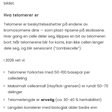
bildet.
Hva telomerer er
Telomerer er beskyttelseshetter på endene av
kromosomene dine — som plast-tipsene på skolissene.
Hver gang en celle deler seg, klippes en bit av telomeren
bort. Når telomerene blir for korte, kan ikke cellen lenger
dele seg, og blir senescent (“zombiecelle”).
I 2026 vet vi:
Telomerer forkortes med 50-100 basepar per
celledeling
Maksimalt celleantall (Hayflick-grensen) er rundt 50-70
delinger
Telomerlengde er
arvelig
(ca. 30-40 % heritabilitet)
Lengden korrelerer med biologisk alder bedre enn