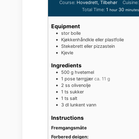
Course:
Hovedrett, Tilbehør
Cuisine
hour
minute
Total Time:
1
30
hour
minutes
Equipment
stor bolle
Kjøkkenhåndkle eller plastfolie
Stekebrett eller pizzastein
Kjevle
Ingredients
500
g
hvetemel
1
pose tørrgjær
ca. 11 g
2
ss olivenolje
1
ts
sukker
1
ts
salt
3
dl
lunkent vann
Instructions
Fremgangsmåte
Forbered deigen: