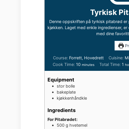
Tyrkisk Pi
Denne oppskriften på tyrkisk pitabrød er p
kjøkken. Laget med enkle ingredienser, er d
med dine favorit
Pr
Course:
Forrett, Hovedrett
Cuisine:
Mi
minutes
ho
Cook Time:
10
Total Time:
1
minutes
ho
Equipment
stor bolle
bakeplate
kjøkkenhåndkle
Ingredients
For Pitabrødet:
500
g
hvetemel