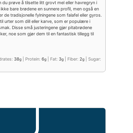
du prøve å tilsette litt grovt mel eller havregryn i
r ikke bare brødene en sunnere profil, men også en
de tradisjonelle fylningene som falafel eller gyros.
 urter som dill eller karve, som er populære i
 smak. Disse små justeringene gjør pitabrødene
er, noe som gjør dem til en fantastisk tillegg til
rates:
38
|
Protein:
6
|
Fat:
3
|
Fiber:
2
|
Sugar:
g
g
g
g