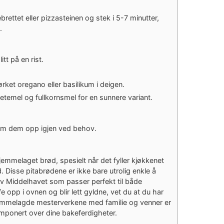
ettet eller pizzasteinen og stek i 5-7 minutter,
.
tt på en rist.
ørket oregano eller basilikum i deigen.
vetemel og fullkornsmel for en sunnere variant.
arm dem opp igjen ved behov.
hjemmelaget brød, spesielt når det fyller kjøkkenet
 Disse pitabrødene er ikke bare utrolig enkle å
av Middelhavet som passer perfekt til både
 opp i ovnen og blir lett gyldne, vet du at du har
jemmelagde mesterverkene med familie og venner er
i imponert over dine bakeferdigheter.