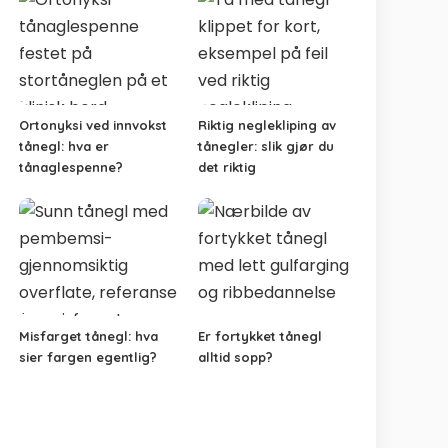
Ortonyksi ved innvokst
Riktig neglekliping av
tånegl: hva er
tånegler: slik gjør du
tånaglespenne?
det riktig
Misfarget tånegl: hva
Er fortykket tånegl
sier fargen egentlig?
alltid sopp?