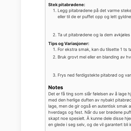
Stek pitabrødene:
Legg pitabrødene på det varme stekebr
eller til de er puffet opp og lett gyldne
Ta ut pitabrødene og la dem avkjøles li
Tips og Variasjoner:
For ekstra smak, kan du tilsette 1 ts t
Bruk grovt mel eller en blanding av h
Frys ned ferdigstekte pitabrød og v
Notes
Det er få ting som slår følelsen av å lage 
med den herlige duften av nybakt pitabrød.
lage, men de gir også en autentisk smak 
hverdags og fest. Når du ser brødene puffe
skapt noe spesielt. Å kunne dele disse h
en glede i seg selv, og de vil garantert bl