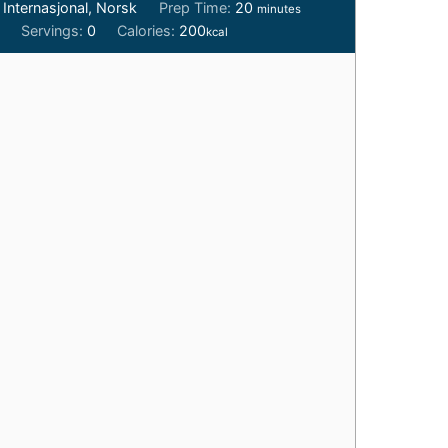
minutes
:
Internasjonal, Norsk
Prep Time:
20
minutes
s
Servings:
0
Calories:
200
kcal