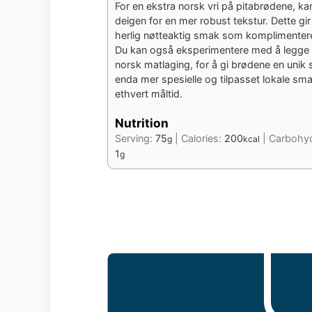
For en ekstra norsk vri på pitabrødene, kan 
deigen for en mer robust tekstur. Dette gi
herlig nøtteaktig smak som komplimenterer 
Du kan også eksperimentere med å legge til
norsk matlaging, for å gi brødene en unik
enda mer spesielle og tilpasset lokale smak
ethvert måltid.
Nutrition
Serving:
75
|
Calories:
200
|
Carbohyd
g
kcal
1
g