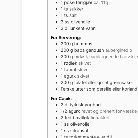
1
pose tørrgjær
ca. 11g
1
ts
sukker
1
ts
salt
3
ss olivenolje
3
dl
lunkent vann
For Servering:
200
g
hummus
200
g
baba ganoush
auberginedip
200
g
tyrkisk cacik
lignende tzatziki,
1
rødløk
skivet
1
tomat
skivet
1
agurk
skivet
200
g
falafel eller grillet grønnsaker
Ferske urter som persille eller koriand
For Cacik:
2
dl
tyrkisk yoghurt
1/2
agurk
revet og drenert for væske
2
fedd hvitløk
finhakket
1
ss olivenolje
1
ss sitronsaft
1
ts
tørket mynte eller dill