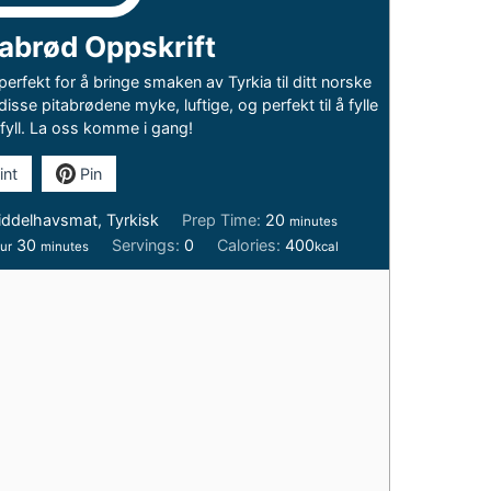
tabrød Oppskrift
erfekt for å bringe smaken av Tyrkia til ditt norske
isse pitabrødene myke, luftige, og perfekt til å fylle
tfyll. La oss komme i gang!
int
Pin
minutes
ddelhavsmat, Tyrkisk
Prep Time:
20
minutes
ur
minutes
30
Servings:
0
Calories:
400
ur
minutes
kcal