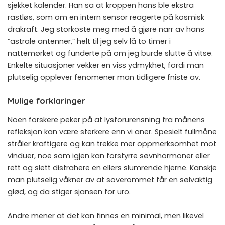
sjekket kalender. Han sa at kroppen hans ble ekstra
rastløs, som om en intern sensor reagerte på kosmisk
drakraft. Jeg storkoste meg med å gjøre narr av hans
“astrale antenner,” helt til jeg selv lå to timer i
nattemørket og funderte på om jeg burde slutte å vitse.
Enkelte situasjoner vekker en viss ydmykhet, fordi man
plutselig opplever fenomener man tidligere fniste av.
Mulige forklaringer
Noen forskere peker på at lysforurensning fra månens
refleksjon kan være sterkere enn vi aner. Spesielt fullmåne
stråler kraftigere og kan trekke mer oppmerksomhet mot
vinduer, noe som igjen kan forstyrre søvnhormoner eller
rett og slett distrahere en ellers slumrende hjerne. Kanskje
man plutselig våkner av at soverommet får en sølvaktig
glød, og da stiger sjansen for uro.
Andre mener at det kan finnes en minimal, men likevel