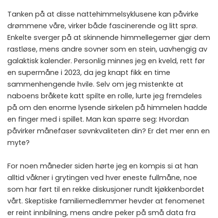
Tanken på at disse nattehimmelsyklusene kan påvirke
drømmene våre, virker både fascinerende og litt sprø.
Enkelte sverger på at skinnende himmellegemer gjør dem
rastløse, mens andre sovner som en stein, uavhengig av
galaktisk kalender. Personlig minnes jeg en kveld, rett før
en supermåne i 2023, da jeg knapt fikk en time
sammenhengende hvile. Selv om jeg mistenkte at
naboens bråkete katt spilte en rolle, lurte jeg fremdeles
på om den enorme lysende sirkelen på himmelen hadde
en finger med i spillet. Man kan spørre seg: Hvordan
påvirker månefaser søvnkvaliteten din? Er det mer enn en
myte?
For noen måneder siden hørte jeg en kompis si at han
alltid våkner i grytingen ved hver eneste fullmåne, noe
som har ført til en rekke diskusjoner rundt kjøkkenbordet
vårt. Skeptiske familiemedlemmer hevder at fenomenet
er reint innbilning, mens andre peker på små data fra