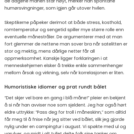
de dagene månen står høyt, merker han spontane
humørsvingninger, som igjen går utover hvilen.
Skeptikerne påpeker derimot at både stress, kosthold,
romtemperatur og sengetid spiller mye større rolle enn
eventuelle månestråler. De argumenterer med at man
fort glemmer de nettene man sover bra når satelitten er
stor og mektig, mens dårlige netter får all
oppmerksomhet. Kanskje ligger forklaringen i at
menneskehjernen elsker å trekke enkle sammenhenger
mellom årsak og virkning, selv når korrelasjonen er liten.
Humoristiske idiomer og prat rundt bålet
“Det skjer vel bare en gang i blå måne!” pleier en bekjent
å si når han avviser noe som sjeldent. Jeg har også hørt
eldre uttrykke: “Pass deg for troll i måneskinn,” som alltid
får meg til å fnise når jeg sitter ved bålet, slik jeg gjorde
nylig under en campingtur i august. Vi spøkte med ul og
varulver, og midt i alt tullet delte folk sine tanker om