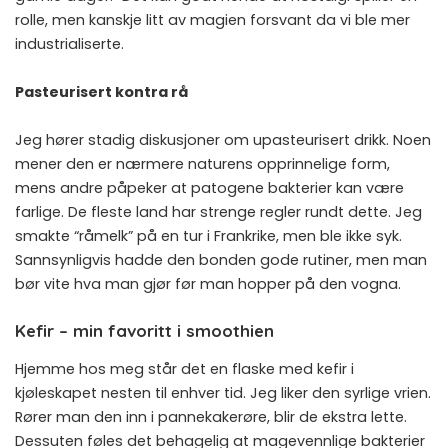
rolle, men kanskje litt av magien forsvant da vi ble mer
industrialiserte.
Pasteurisert kontra rå
Jeg hører stadig diskusjoner om upasteurisert drikk. Noen
mener den er nærmere naturens opprinnelige form,
mens andre påpeker at patogene bakterier kan være
farlige. De fleste land har strenge regler rundt dette. Jeg
smakte “råmelk” på en tur i Frankrike, men ble ikke syk.
Sannsynligvis hadde den bonden gode rutiner, men man
bør vite hva man gjør før man hopper på den vogna.
Kefir – min favoritt i smoothien
Hjemme hos meg står det en flaske med kefir i
kjøleskapet nesten til enhver tid. Jeg liker den syrlige vrien.
Rører man den inn i pannekakerøre, blir de ekstra lette.
Dessuten føles det behagelig at magevennlige bakterier