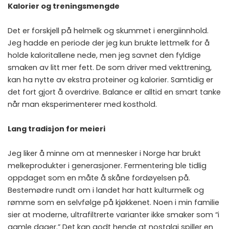
Kalorier og treningsmengde
Det er forskjell på helmelk og skummet i energiinnhold.
Jeg hadde en periode der jeg kun brukte lettmelk for å
holde kaloritallene nede, men jeg savnet den fyldige
smaken av litt mer fett. De som driver med vekttrening,
kan ha nytte av ekstra proteiner og kalorier. Samtidig er
det fort gjort å overdrive. Balance er alltid en smart tanke
når man eksperimenterer med kosthold.
Lang tradisjon for meieri
Jeg liker å minne om at mennesker i Norge har brukt
melkeprodukter i generasjoner. Fermentering ble tidlig
oppdaget som en måte å skåne fordøyelsen på.
Bestemødre rundt om i landet har hatt kulturmelk og
rømme som en selvfølge på kjøkkenet. Noen i min familie
sier at moderne, ultrafiltrerte varianter ikke smaker som “i
gamle dager.” Det kan godt hende at nostalgi spiller en