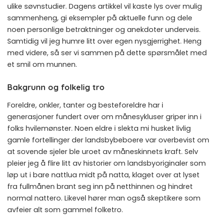
ulike søvnstudier. Dagens artikkel vil kaste lys over mulig
sammenheng, gi eksempler på aktuelle funn og dele
noen personlige betraktninger og anekdoter underveis.
Samtidig vil jeg humre litt over egen nysgjerrighet. Heng
med videre, så ser vi sammen på dette spørsmålet med
et smil om munnen.
Bakgrunn og folkelig tro
Foreldre, onkler, tanter og besteforeldre har i
generasjoner fundert over om månesykluser griper inn i
folks hvilemønster. Noen eldre i slekta mi husket livlig
gamle fortellinger der landsbybeboere var overbevist om
at sovende sjeler ble uroet av måneskinnets kraft. Selv
pleier jeg å flire litt av historier om landsbyoriginaler som
løp ut i bare nattlua midt på natta, klaget over at lyset
fra fullmånen brant seg inn på netthinnen og hindret
normal nattero. Likevel hører man også skeptikere som
avfeier alt som gammel folketro.