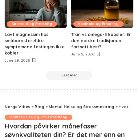
Kosthold og Ernæring
Kosthold og Ernæring
Lavt magnesium hos
Tran vs omega-3 kapsler: Er
småbarnsforeldre:
den norske tradisjonen
symptomene fastlegen ikke
fortsatt best?
kobler
June 9, 2026
June 29, 2026
Last mer
Norge Vibes
>
Blog
>
Mental Helse og Stressmestring
>
Hvordan påvirker månefaser søvnkvaliteten din? Er det mer enn en myte?
Mental Helse og Stressmestring
Hvordan påvirker månefaser
søvnkvaliteten din? Er det mer enn en