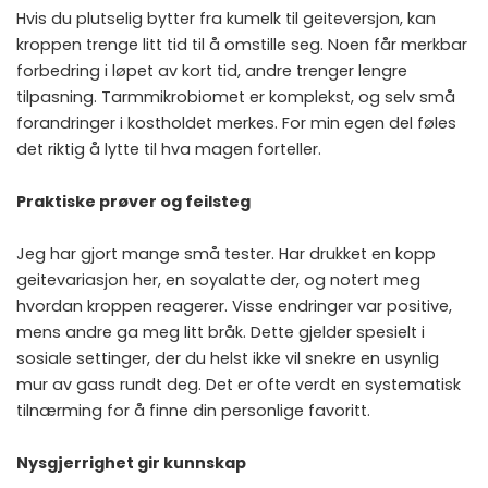
Hvis du plutselig bytter fra kumelk til geiteversjon, kan
kroppen trenge litt tid til å omstille seg. Noen får merkbar
forbedring i løpet av kort tid, andre trenger lengre
tilpasning. Tarmmikrobiomet er komplekst, og selv små
forandringer i kostholdet merkes. For min egen del føles
det riktig å lytte til hva magen forteller.
Praktiske prøver og feilsteg
Jeg har gjort mange små tester. Har drukket en kopp
geitevariasjon her, en soyalatte der, og notert meg
hvordan kroppen reagerer. Visse endringer var positive,
mens andre ga meg litt bråk. Dette gjelder spesielt i
sosiale settinger, der du helst ikke vil snekre en usynlig
mur av gass rundt deg. Det er ofte verdt en systematisk
tilnærming for å finne din personlige favoritt.
Nysgjerrighet gir kunnskap