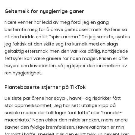
Geitemelk for nysgjerrige ganer
Nære venner har ledd av meg fordi jeg en gang
bestemte meg for å prøve geitebasert melk. Ryktene sa
at den hadde en litt “spiss aroma.” Da jeg smakte, syntes
jeg faktisk at den skilte seg fra kumelk med en slags
geitaktig ettersmak, men den var ikke dårlig. Kortkjedede
fettsyrer kan være greiere for noen mager. Prisen er ofte
høyere enn kuvarianten, så jeg kjøper den innimellom av
ren nysgjerrighet.
Plantebaserte stjerner på TikTok
De siste par årene har soya-, havre- og risdrikker fått
stor oppmerksomhet. Jeg har sett utallige klipp på
sosiale medier der folk lager “oat latte” eller “mandel-
macchiato.” Noen elsker den milde smaken, mens andre
savner den fyldige kremfølelsen. Havrevarianten er min
favoritt i kaffe, spesielt hvis den er litt tykk. En bekjent liker