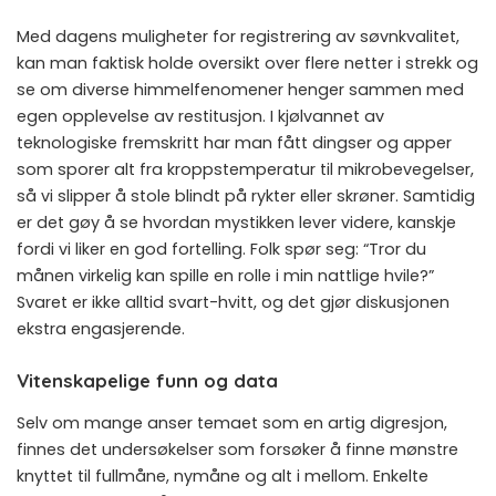
Med dagens muligheter for registrering av søvnkvalitet,
kan man faktisk holde oversikt over flere netter i strekk og
se om diverse himmelfenomener henger sammen med
egen opplevelse av restitusjon. I kjølvannet av
teknologiske fremskritt har man fått dingser og apper
som sporer alt fra kroppstemperatur til mikrobevegelser,
så vi slipper å stole blindt på rykter eller skrøner. Samtidig
er det gøy å se hvordan mystikken lever videre, kanskje
fordi vi liker en god fortelling. Folk spør seg: “Tror du
månen virkelig kan spille en rolle i min nattlige hvile?”
Svaret er ikke alltid svart-hvitt, og det gjør diskusjonen
ekstra engasjerende.
Vitenskapelige funn og data
Selv om mange anser temaet som en artig digresjon,
finnes det undersøkelser som forsøker å finne mønstre
knyttet til fullmåne, nymåne og alt i mellom. Enkelte