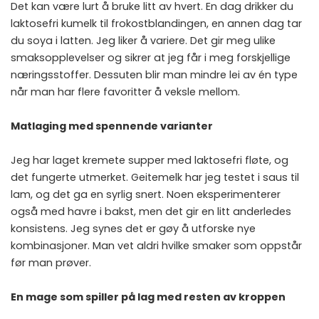
Det kan være lurt å bruke litt av hvert. En dag drikker du
laktosefri kumelk til frokostblandingen, en annen dag tar
du soya i latten. Jeg liker å variere. Det gir meg ulike
smaksopplevelser og sikrer at jeg får i meg forskjellige
næringsstoffer. Dessuten blir man mindre lei av én type
når man har flere favoritter å veksle mellom.
Matlaging med spennende varianter
Jeg har laget kremete supper med laktosefri fløte, og
det fungerte utmerket. Geitemelk har jeg testet i saus til
lam, og det ga en syrlig snert. Noen eksperimenterer
også med havre i bakst, men det gir en litt anderledes
konsistens. Jeg synes det er gøy å utforske nye
kombinasjoner. Man vet aldri hvilke smaker som oppstår
før man prøver.
En mage som spiller på lag med resten av kroppen