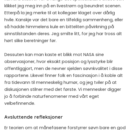
klikket jeg meg inn på en livestrøm og beundret scenen.
Etterpå la jeg merke til at kollegaer klaget over dårlig
hvile. Kanskje var det bare en tilfeldig sammenheng, eller
så hadde himmelens kule en bitteliten påvirkning på
sinnstilstanden deres. Jeg smilte litt, for jeg har tross alt
hørt slike beretninger før.
Dessuten kan man kaste et blikk mot NASA sine
observasjoner, hvor eksakt posisjon og lysstyrke blir
offentliggjort, men de nevner sjelden søvnkvalitet i disse
rapportene. Likevel finner folk en fascinasjon i å koble alt
fra tidevann til menneskelig humør, og jeg tviler på at
diskusjonen stilner med det første. Vi mennesker digger
jo å forbinde naturfenomener med vårt eget
velbefinnende.
Avsluttende refleksjoner
Er teorien om at månefasene forstyrrer søvn bare en god