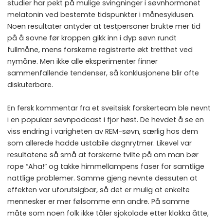
studier har pekt på mulige svingninger i søvnhormonet
melatonin ved bestemte tidspunkter i månesyklusen.
Noen resultater antyder at testpersoner brukte mer tid
på å sovne før kroppen gikk inn i dyp søvn rundt
fullmåne, mens forskerne registrerte økt tretthet ved
nymåne. Men ikke alle eksperimenter finner
sammenfallende tendenser, så konklusjonene blir ofte
diskuterbare.
En fersk kommentar fra et sveitsisk forskerteam ble nevnt
i en populær søvnpodcast i fjor høst. De hevdet å se en
viss endring i varigheten av REM-søvn, særlig hos dem
som allerede hadde ustabile døgnrytmer. Likevel var
resultatene så små at forskerne tvilte på om man bør
rope “Aha!” og takke himmellampens faser for samtlige
nattlige problemer. Samme gjeng nevnte dessuten at
effekten var uforutsigbar, så det er mulig at enkelte
mennesker er mer følsomme enn andre. På samme
måte som noen folk ikke tåler sjokolade etter klokka åtte,