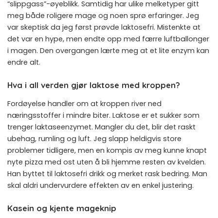
“slippgass”-øyeblikk. Samtidig har ulike melketyper gitt
meg både roligere mage og noen sprø erfaringer. Jeg
var skeptisk da jeg først prøvde laktosefri. Mistenkte at
det var en hype, men endte opp med færre luftballonger
i magen. Den overgangen lærte meg at et lite enzym kan
endre alt.
Hva i all verden gjør laktose med kroppen?
Fordøyelse handler om at kroppen river ned
næringsstoffer i mindre biter. Laktose er et sukker som
trenger laktaseenzymet. Mangler du det, blir det raskt
ubehag, rumling og luft. Jeg slapp heldigvis store
problemer tidligere, men en kompis av meg kunne knapt
nyte pizza med ost uten å bli hjemme resten av kvelden.
Han byttet til laktosefri drikk og merket rask bedring. Man
skal aldri undervurdere effekten av en enkel justering.
Kasein og kjente mageknip