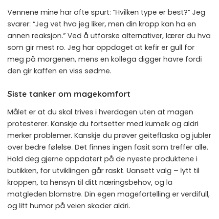
Vennene mine har ofte spurt: “Hvilken type er best?” Jeg
svarer: “Jeg vet hva jeg liker, men din kropp kan ha en
annen reaksjon.” Ved å utforske alternativer, lærer du hva
som gir mest ro. Jeg har oppdaget at kefir er gull for
meg på morgenen, mens en kollega digger havre fordi
den gir kaffen en viss sødme.
Siste tanker om magekomfort
Målet er at du skal trives i hverdagen uten at magen
protesterer. Kanskje du fortsetter med kumelk og aldri
merker problemer. Kanskje du prøver geiteflaska og jubler
over bedre følelse. Det finnes ingen fasit som treffer alle.
Hold deg gjerne oppdatert på de nyeste produktene i
butikken, for utviklingen går raskt. Uansett valg – lytt til
kroppen, ta hensyn til ditt næringsbehov, og la
matgleden blomstre. Din egen magefortelling er verdifull,
og litt humor på veien skader aldri.