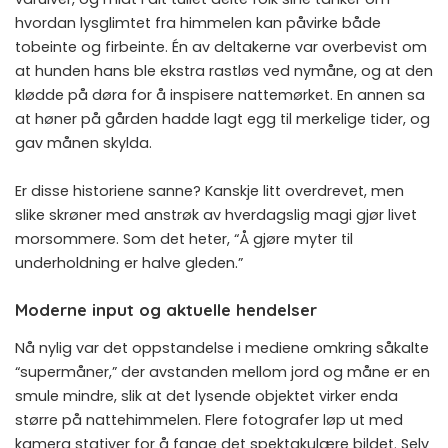
hvordan lysglimtet fra himmelen kan påvirke både
tobeinte og firbeinte. Én av deltakerne var overbevist om
at hunden hans ble ekstra rastløs ved nymåne, og at den
klødde på døra for å inspisere nattemørket. En annen sa
at høner på gården hadde lagt egg til merkelige tider, og
gav månen skylda.
Er disse historiene sanne? Kanskje litt overdrevet, men
slike skrøner med anstrøk av hverdagslig magi gjør livet
morsommere. Som det heter, “Å gjøre myter til
underholdning er halve gleden.”
Moderne input og aktuelle hendelser
Nå nylig var det oppstandelse i mediene omkring såkalte
“supermåner,” der avstanden mellom jord og måne er en
smule mindre, slik at det lysende objektet virker enda
større på nattehimmelen. Flere fotografer løp ut med
kamera stativer for å fange det spektakulære bildet. Selv