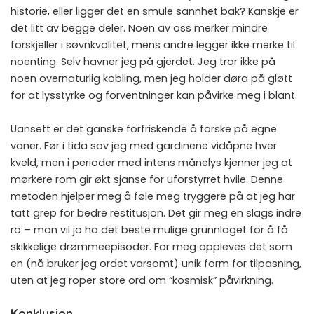
historie, eller ligger det en smule sannhet bak? Kanskje er
det litt av begge deler. Noen av oss merker mindre
forskjeller i søvnkvalitet, mens andre legger ikke merke til
noenting. Selv havner jeg på gjerdet. Jeg tror ikke på
noen overnaturlig kobling, men jeg holder døra på gløtt
for at lysstyrke og forventninger kan påvirke meg i blant.
Uansett er det ganske forfriskende å forske på egne
vaner. Før i tida sov jeg med gardinene vidåpne hver
kveld, men i perioder med intens månelys kjenner jeg at
mørkere rom gir økt sjanse for uforstyrret hvile. Denne
metoden hjelper meg å føle meg tryggere på at jeg har
tatt grep for bedre restitusjon. Det gir meg en slags indre
ro – man vil jo ha det beste mulige grunnlaget for å få
skikkelige drømmeepisoder. For meg oppleves det som
en (nå bruker jeg ordet varsomt) unik form for tilpasning,
uten at jeg roper store ord om “kosmisk” påvirkning.
Konklusjon