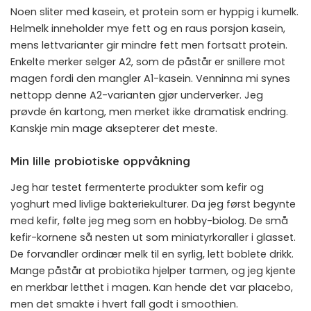
Noen sliter med kasein, et protein som er hyppig i kumelk.
Helmelk inneholder mye fett og en raus porsjon kasein,
mens lettvarianter gir mindre fett men fortsatt protein.
Enkelte merker selger A2, som de påstår er snillere mot
magen fordi den mangler A1-kasein. Venninna mi synes
nettopp denne A2-varianten gjør underverker. Jeg
prøvde én kartong, men merket ikke dramatisk endring.
Kanskje min mage aksepterer det meste.
Min lille probiotiske oppvåkning
Jeg har testet fermenterte produkter som kefir og
yoghurt med livlige bakteriekulturer. Da jeg først begynte
med kefir, følte jeg meg som en hobby-biolog. De små
kefir-kornene så nesten ut som miniatyrkoraller i glasset.
De forvandler ordinær melk til en syrlig, lett boblete drikk.
Mange påstår at probiotika hjelper tarmen, og jeg kjente
en merkbar letthet i magen. Kan hende det var placebo,
men det smakte i hvert fall godt i smoothien.