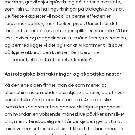
merkbar, gravitasjonspåvirkning på jordens overflate,
som i sin tur kan ha ringvirkninger på biologiske rytmer.
De fleste eksperter vil nok si at denne effekten er
forsvinnende liten, men tanken pirrer. Uansett er det
mulig at kultur og forventninger spiller en stor rolle: Vi har
lest i aviser og magasiner at fullmåne forstyrrer søvnen,
og dermed ligger vi der og tror at vi kommer til å sove
dårligere akkurat den kvelden. Den berømte
placeboeffekten i fri utfoldelse, kanskje?
Astrologiske betraktninger og skeptiske røster
På den ene siden finner man de som mener at
stjernehimmelen sender oss skjulte signaler, og at hver
eneste fullmåne bærer bud om uro. Astrologiske
websider kan presentere ganske detaljerte prognoser
om hvordan en voksende måneskive påvirker sinnslivet
ditt, men vitenskapelig sett får de sjelden gehør. En av
mine venner setter likevel sin lit til slikt, for han mener at