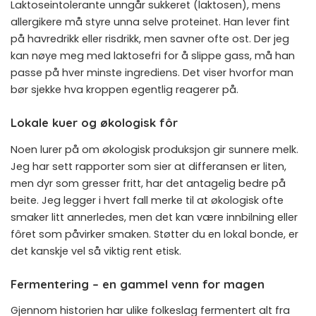
Laktoseintolerante unngår sukkeret (laktosen), mens
allergikere må styre unna selve proteinet. Han lever fint
på havredrikk eller risdrikk, men savner ofte ost. Der jeg
kan nøye meg med laktosefri for å slippe gass, må han
passe på hver minste ingrediens. Det viser hvorfor man
bør sjekke hva kroppen egentlig reagerer på.
Lokale kuer og økologisk fôr
Noen lurer på om økologisk produksjon gir sunnere melk.
Jeg har sett rapporter som sier at differansen er liten,
men dyr som gresser fritt, har det antagelig bedre på
beite. Jeg legger i hvert fall merke til at økologisk ofte
smaker litt annerledes, men det kan være innbilning eller
fôret som påvirker smaken. Støtter du en lokal bonde, er
det kanskje vel så viktig rent etisk.
Fermentering – en gammel venn for magen
Gjennom historien har ulike folkeslag fermentert alt fra