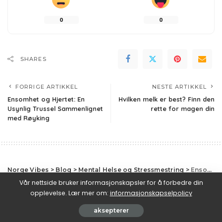
0
0
SHARES
FORRIGE ARTIKKEL
NESTE ARTIKKEL
Ensomhet og Hjertet: En
Hvilken melk er best? Finn den
Usynlig Trussel Sammenlignet
rette for magen din
med Røyking
Norge Vibes
>
Blog
>
Mental Helse og Stressmestring
>
Ensomhet og Hjertet: En Usynlig Trussel Sammenlignet med Røyking
Vår nettside bruker informasjonskapsler for å forbedre din
Mental Helse og Stressmestring
opplevelse. Lær mer om:
informasjonskapselpolicy
Ensomhet og Hjertet: En Usynlig Trussel
aksepterer
Sammenlignet med Røyking