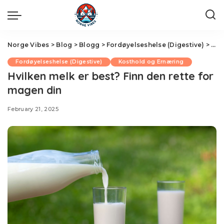
Norge Vibes
>
Blog
>
Blogg
>
Fordøyelseshelse (Digestive)
>
Hvi
Fordøyelseshelse (Digestive)
Kosthold og Ernæring
Hvilken melk er best? Finn den rette for
magen din
February 21, 2025