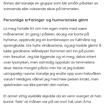
finnes det kanskje en gruppe som blir smått påvirket av
svinnende eller voksende skive på himmelen.
Personlige erfaringer og humoristiske glimt
La meg fortelle litt om min egen møte med sære
månenetter. En gang i påsken, da jeg var borte på
hyttetur, opplevde jeg en kombinasjon av fullmåne og
sprengkulde. Ute hylte vindkastene, og jeg hadde glemt å
lukke gardinene. Månelyset flommet rett inn på puten
min. Resultat: Jeg ble liggende og vri meg, delvis irritert
over lysstyrken, men samtidig oppslukt av himmelens
skue. Neste morgen påsto min far at jeg bablet
ustoppelig i søvne. Kanskje jeg endte opp som halvvåken
varulv? Heldigvis våknet jeg med hele pelsen intakt, men
sjelefreden var ikke perfekt den natten.
Et annet vittig øyeblikk skjedde da en venn sverget at han
kunne “føle” at månen var på vei mot full, uten å ha