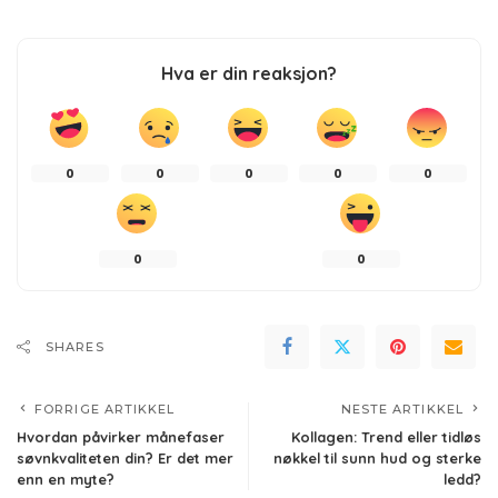
Hva er din reaksjon?
0
0
0
0
0
0
0
SHARES
FORRIGE ARTIKKEL
NESTE ARTIKKEL
Hvordan påvirker månefaser
Kollagen: Trend eller tidløs
søvnkvaliteten din? Er det mer
nøkkel til sunn hud og sterke
enn en myte?
ledd?