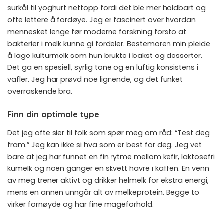
surkål til yoghurt nettopp fordi det ble mer holdbart og
ofte lettere å fordøye. Jeg er fascinert over hvordan
mennesket lenge før moderne forskning forsto at
bakterier i melk kunne gi fordeler. Bestemoren min pleide
å lage kulturmelk som hun brukte i bakst og desserter.
Det ga en spesiell, syrlig tone og en luftig konsistens i
vafler. Jeg har prøvd noe lignende, og det funket
overraskende bra.
Finn din optimale type
Det jeg ofte sier til folk som spør meg om råd: “Test deg
fram.” Jeg kan ikke si hva som er best for deg. Jeg vet
bare at jeg har funnet en fin rytme mellom kefir, laktosefri
kumelk og noen ganger en skvett havre i kaffen. En venn
av meg trener aktivt og drikker helmelk for ekstra energi,
mens en annen unngår alt av melkeprotein. Begge to
virker fornøyde og har fine mageforhold.