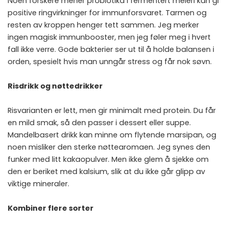
Noen forskere mener probiotika i fermentert meieri kan gi
positive ringvirkninger for immunforsvaret. Tarmen og
resten av kroppen henger tett sammen. Jeg merker
ingen magisk immunbooster, men jeg føler meg i hvert
fall ikke verre. Gode bakterier ser ut til å holde balansen i
orden, spesielt hvis man unngår stress og får nok søvn.
Risdrikk og nøttedrikker
Risvarianten er lett, men gir minimalt med protein. Du får
en mild smak, så den passer i dessert eller suppe.
Mandelbasert drikk kan minne om flytende marsipan, og
noen misliker den sterke nøttearomaen. Jeg synes den
funker med litt kakaopulver. Men ikke glem å sjekke om
den er beriket med kalsium, slik at du ikke går glipp av
viktige mineraler.
Kombiner flere sorter