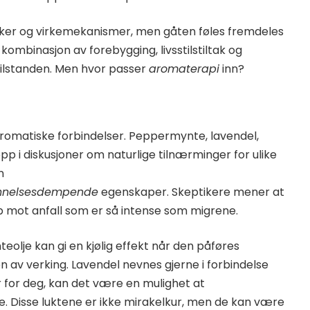
saker og virkemekanismer, men gåten føles fremdeles
n kombinasjon av forebygging, livsstilstiltak og
tilstanden. Men hvor passer
aromaterapi
inn?
 aromatiske forbindelser. Peppermynte, lavendel,
pp i diskusjoner om naturlige tilnærminger for ulike
n
nnelsesdempende
egenskaper. Skeptikere mener at
p mot anfall som er så intense som migrene.
eolje kan gi en kjølig effekt når den påføres
en av verking. Lavendel nevnes gjerne i forbindelse
r for deg, kan det være en mulighet at
Disse luktene er ikke mirakelkur, men de kan være