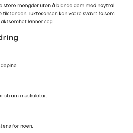
øre store mengder uten å blande dem med nøytral
verre tilstanden. Luktesansen kan være svært følsom
t aktsomhet lønner seg.
dring
odepine.
or stram muskulatur.
ntens for noen.