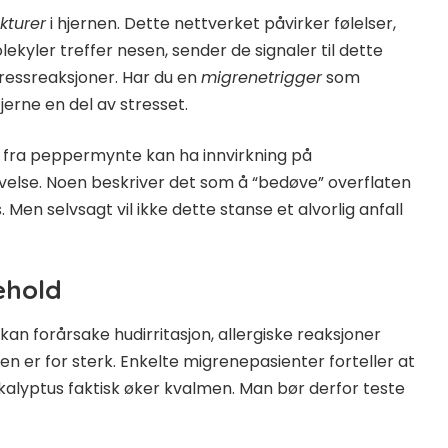
kturer
i hjernen. Dette nettverket påvirker følelser,
kyler treffer nesen, sender de signaler til dette
essreaksjoner. Har du en
migrenetrigger
som
erne en del av stresset.
 fra peppermynte kan ha innvirkning på
else. Noen beskriver det som å “bedøve” overflaten
 Men selvsagt vil ikke dette stanse et alvorlig anfall
ehold
kan forårsake hudirritasjon, allergiske reaksjoner
en er for sterk. Enkelte migrenepasienter forteller at
ukalyptus faktisk øker kvalmen. Man bør derfor teste