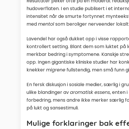
Resultater peker ofte på en moderat reduksjo
hudoverflaten. I en studie publisert i et inter
intensitet når de smurte fortynnet mynteek
med
mentol
som beroliger nerveender lokalt
Lavendel har også dukket opp i visse rapport
kontrollert setting. Blant dem som luktet på 
merkbar bedring i symptomene. Kanskje stressn
opp. Ingen gigantiske kliniske studier har kon
knekker
migrene
fullstendig, men små funn gi
En fersk diskusjon i sosiale medier, særlig i 
ulike blandinger av
aromatisk essens
, enten 
forbedring, mens andre ikke merker særlig forsk
på lukt og sansestimuli.
Mulige forklaringer bak eff