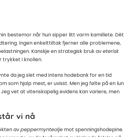
min bestemor når hun sipper litt varm kamillete. Dèt
tering. Ingen enkelttiltak fjerner alle problemene,
astningen. Kanskje en strategisk bruk av
eterisk
trykket i knollen.
ynte da jeg slet med intens hodebank for en tid
rom som hjalp mest, er uvisst. Men jeg følte på en lun
 Jeg vet at vitenskapelig evidens kan variere, men
tår vi nå
fekten av
peppermynteolje
mot spenningshodepine.