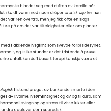
eppermynte blandet seg med duften av kamille når
ut i kaldt vann med noen dråper
eterisk olje
før hun
et var ren overtro, men jeg fikk ofte en slags
 lure på om det var tilfeldigheter eller om planter
, med flakkende lysglimt som svevde forbi sidesynet.
ormalt, og i slike stunder er det fristende å prøve
terke anfall, kan duftbasert terapi kanskje være et
ologisk
tilstand preget av bankende smerte i den
ges av kvalme, lysømfintlighet og av og til aura, som
hormonell svingning og stress til visse lukter eller
ns andre opplever dem sporadisk.