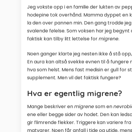
Jeg vokste opp i en familie der lukten av p
hodepine tok overhånd. Mamma dyppet en kl
la den over pannen min. Den gang trodde jeg d
svalende følelse. Som voksen har jeg begynt å
faktisk kan tilby litt lettelse for
migrene
.
Noen ganger klarte jeg nesten ikke å stå opp
En aura kan altså svekke evnen til å fungere n
hva som helst. Mens fast medisin er gull for s
supplement. Men vil det faktisk fungere?
Hva er egentlig migrene?
Mange beskriver en
migrene
som en
nevrobi
ene eller begge sider av hodet. Den kan ledsa
gir flimrende flekker. Triggere kan variere fra 
matvarer. Noen får anfall i tide og utide, me