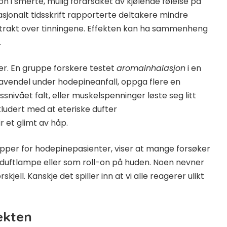
n i smerte, mulig forårsaket av kjølende følelse på
nasjonalt tidsskrift rapporterte deltakere mindre
strakt over tinningene. Effekten kan ha sammenheng
.
er. En gruppe forskere testet
aromainhalasjon
i en
lavendel under hodepineanfall, oppga flere en
ivået falt, eller muskelspenninger løste seg litt
kludert med at eteriske dufter
r et glimt av håp.
grupper for hodepinepasienter, viser at mange forsøker
i duftlampe eller som roll-on på huden. Noen nevner
jell. Kanskje det spiller inn at vi alle reagerer ulikt
ekten