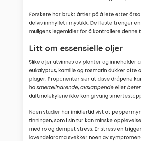
Forskere har brukt årtier på å lete etter år
delvis innhyllet i mystikk. De fleste trenger e
muligens legemidler for å kontrollere denne 
Litt om essensielle oljer
Slike oljer utvinnes av planter og inneholder
eukalyptus, kamille og rosmarin dukker ofte o
plager. Proponenter sier at disse dråpene ka
ha
smertelindrende
,
avslappende
eller
bete
duftmolekylene ikke kan gi varig smertestop
Noen studier har imidlertid vist at peppermynt
tinningen, som i sin tur kan minske opplevels
med ro og dempet stress. Er stress en trigge
lavendelaroma svekker noen av symptomene. 