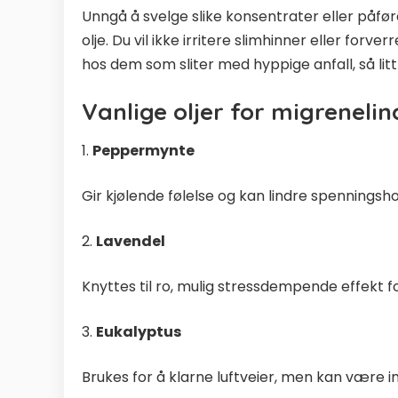
Unngå å svelge slike konsentrater eller påf
olje. Du vil ikke irritere slimhinner eller for
hos dem som sliter med hyppige anfall, så lit
Vanlige oljer for migrenelin
1.
Peppermynte
Gir kjølende følelse og kan lindre spenningsh
2.
Lavendel
Knyttes til ro, mulig stressdempende effekt f
3.
Eukalyptus
Brukes for å klarne luftveier, men kan være i