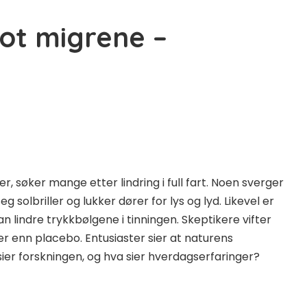
mot migrene –
, søker mange etter lindring i full fart. Noen sverger
 solbriller og lukker dører for lys og lyd. Likevel er
n lindre trykkbølgene i tinningen. Skeptikere vifter
r enn placebo. Entusiaster sier at naturens
sier forskningen, og hva sier hverdagserfaringer?