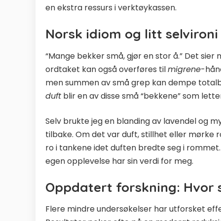
en ekstra ressurs i verktøykassen.
Norsk idiom og litt selvironi
“Mange bekker små, gjør en stor å.” Det sier 
ordtaket kan også overføres til
migrene
-hånd
men summen av små grep kan dempe totalbel
duft
blir en av disse små “bekkene” som letter 
Selv brukte jeg en blanding av lavendel og m
tilbake. Om det var duft, stillhet eller mørke 
ro i tankene idet duften bredte seg i rommet.
egen opplevelse har sin verdi for meg.
Oppdatert forskning: Hvor s
Flere mindre undersøkelser har utforsket ef