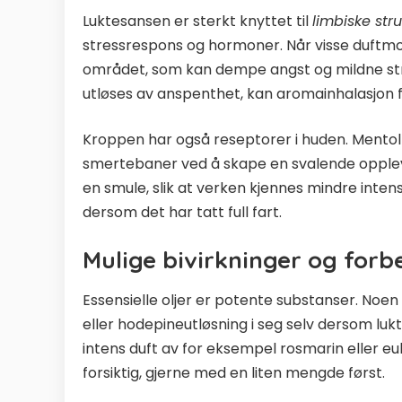
Luktesansen er sterkt knyttet til
limbiske stru
stressrespons og hormoner. Når visse duftmole
området, som kan dempe angst og mildne str
utløses av anspenthet, kan aromainhalasjon fj
Kroppen har også reseptorer i huden. Mentol
smertebaner ved å skape en svalende opplev
en smule, slik at verken kjennes mindre intens.
dersom det har tatt full fart.
Mulige bivirkninger og forb
Essensielle oljer er potente substanser. Noen 
eller hodepineutløsning i seg selv dersom lukt
intens duft av for eksempel rosmarin eller e
forsiktig, gjerne med en liten mengde først.