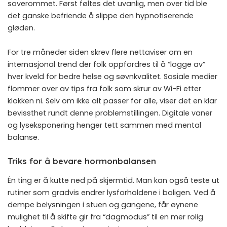
soverommet. Først føltes det uvanlig, men over tid ble
det ganske befriende å slippe den hypnotiserende
gløden.
For tre måneder siden skrev flere nettaviser om en
internasjonal trend der folk oppfordres til å “logge av”
hver kveld for bedre helse og søvnkvalitet. Sosiale medier
flommer over av tips fra folk som skrur av Wi-Fi etter
klokken ni. Selv om ikke alt passer for alle, viser det en klar
bevissthet rundt denne problemstillingen. Digitale vaner
og lyseksponering henger tett sammen med mental
balanse.
Triks for å bevare hormonbalansen
Én ting er å kutte ned på skjermtid. Man kan også teste ut
rutiner som gradvis endrer lysforholdene i boligen. Ved å
dempe belysningen i stuen og gangene, får øynene
mulighet til å skifte gir fra “dagmodus” til en mer rolig