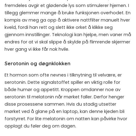
fremdeles avgir et glødende lys som stimulerer hjernen. I
tillegg glemmer mange å bruke funksjonen overhodet. En
kompis av meg ga opp å aktivere nattfilter manuelt hver
kveld, fordi han rett og slett ikke orket å klikke seg
gjennom innstillinger. Teknologi kan hjelpe, men vaner må
endres for at vi skal slippe å skylde på flimrende skjermer
hver gang vi ikke får nok hvile.
Serotonin og døgnklokken
Et hormon som ofte nevnes i tilknytning til velvære, er
serotonin. Dette signalstoffet spiller en viktig rolle for
både humør og appetitt. Kroppen omdanner noe av
serotonin til melatonin når mørket faller. Derfor henger
disse prosessene sammen. Hvis du stadig utsetter
mørket ved å glane på en laptop, kan denne kjeden bli
forstyrret. For lite melatonin om natten kan påvirke hvor
opplagt du føler deg om dagen.