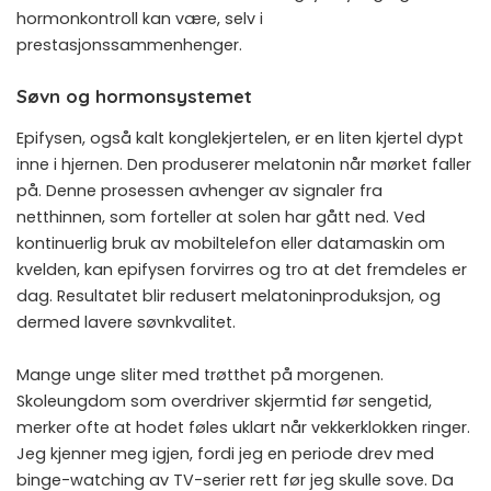
hormonkontroll kan være, selv i
prestasjonssammenhenger.
Søvn og hormonsystemet
Epifysen, også kalt konglekjertelen, er en liten kjertel dypt
inne i hjernen. Den produserer melatonin når mørket faller
på. Denne prosessen avhenger av signaler fra
netthinnen, som forteller at solen har gått ned. Ved
kontinuerlig bruk av mobiltelefon eller datamaskin om
kvelden, kan epifysen forvirres og tro at det fremdeles er
dag. Resultatet blir redusert melatoninproduksjon, og
dermed lavere søvnkvalitet.
Mange unge sliter med trøtthet på morgenen.
Skoleungdom som overdriver skjermtid før sengetid,
merker ofte at hodet føles uklart når vekkerklokken ringer.
Jeg kjenner meg igjen, fordi jeg en periode drev med
binge-watching av TV-serier rett før jeg skulle sove. Da