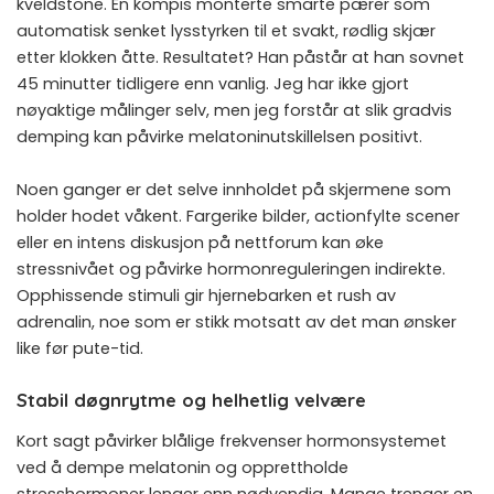
kveldstone. En kompis monterte smarte pærer som
automatisk senket lysstyrken til et svakt, rødlig skjær
etter klokken åtte. Resultatet? Han påstår at han sovnet
45 minutter tidligere enn vanlig. Jeg har ikke gjort
nøyaktige målinger selv, men jeg forstår at slik gradvis
demping kan påvirke melatoninutskillelsen positivt.
Noen ganger er det selve innholdet på skjermene som
holder hodet våkent. Fargerike bilder, actionfylte scener
eller en intens diskusjon på nettforum kan øke
stressnivået og påvirke hormonreguleringen indirekte.
Opphissende stimuli gir hjernebarken et rush av
adrenalin, noe som er stikk motsatt av det man ønsker
like før pute-tid.
Stabil døgnrytme og helhetlig velvære
Kort sagt påvirker blålige frekvenser hormonsystemet
ved å dempe melatonin og opprettholde