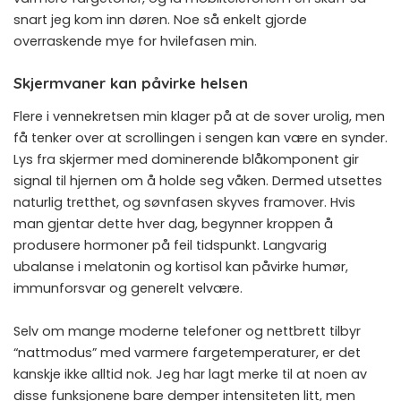
snart jeg kom inn døren. Noe så enkelt gjorde
overraskende mye for hvilefasen min.
Skjermvaner kan påvirke helsen
Flere i vennekretsen min klager på at de sover urolig, men
få tenker over at scrollingen i sengen kan være en synder.
Lys fra skjermer med dominerende blåkomponent gir
signal til hjernen om å holde seg våken. Dermed utsettes
naturlig tretthet, og søvnfasen skyves framover. Hvis
man gjentar dette hver dag, begynner kroppen å
produsere hormoner på feil tidspunkt. Langvarig
ubalanse i melatonin og kortisol kan påvirke humør,
immunforsvar og generelt velvære.
Selv om mange moderne telefoner og nettbrett tilbyr
“nattmodus” med varmere fargetemperaturer, er det
kanskje ikke alltid nok. Jeg har lagt merke til at noen av
disse funksjonene bare demper intensiteten litt, men