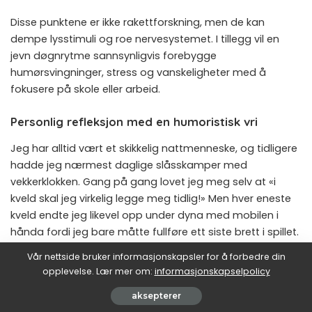
Disse punktene er ikke rakettforskning, men de kan
dempe lysstimuli og roe nervesystemet. I tillegg vil en
jevn døgnrytme sannsynligvis forebygge
humørsvingninger, stress og vanskeligheter med å
fokusere på skole eller arbeid.
Personlig refleksjon med en humoristisk vri
Jeg har alltid vært et skikkelig nattmenneske, og tidligere
hadde jeg nærmest daglige slåsskamper med
vekkerklokken. Gang på gang lovet jeg meg selv at «i
kveld skal jeg virkelig legge meg tidlig!» Men hver eneste
kveld endte jeg likevel opp under dyna med mobilen i
hånda fordi jeg bare måtte fullføre ett siste brett i spillet.
Resultatet? Jeg ble lys våken og hjernen overbevist om
Vår nettside bruker informasjonskapsler for å forbedre din
at klokken fortsatt var midt på dagen. En venn av meg,
opplevelse. Lær mer om:
informasjonskapselpolicy
også kjent for å holde seg våken lenge, sa spøkefullt at
aksepterer
skjermen «snakker til oss og forteller at kvelden er ung».