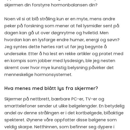
skjermen din forstyrre hormonbalansen din?
Noen vil si at blå stråling kun er en myte, mens andre
peker på forskning som mener at feil lysmidler sent på
dagen kan gå ut over døgnrytme og hviletid. Men
hvordan kan en lysfarge endre humør, energi og søvn?
Jeg syntes dette hørtes rart ut før jeg begynte å
undersøke. Etter å ha lest en rekke artikler og pratet med
en kompis som jobber med lysdesign, ble jeg nesten
skremt over hvor mye kunstig belysning påvirker det
menneskelige hormonsystemet.
Hva menes med blått lys fra skjermer?
Skjermer på nettbrett, bærbare PC-er, TV-er og
smarttelefoner sender ut ulike bølgelengder. En betydelig
andel av denne strålingen er i det kortbølgede, blåaktige
spekteret. Øynene våre oppfatter disse bølgene som
veldig skarpe. Netthinnen, som befinner seg dypere i