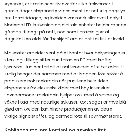
øyeeplet, er særlig sensitiv overfor slike frekvenser. I
gamle dager eksponerte vi oss mest for naturlig dagslys
om formiddagen, og kvelden var mørk eller svakt belyst.
Moderne LED-belysning og digitale enheter holder mange
gående til langt på natt, noe som i praksis gjør at
døgnklokken aldri får “beskjed” om at det faktisk er kveld.
Min søster arbeider sent på et kontor hvor belysningen er
sterk, og i tillegg sitter hun foran en PC med kraftig
lysstyrke. Hun har fortalt at nattesøvnen ofte blir avbrutt.
Trolig henger det sammen med at kroppen ikke rekker å
produsere nok melatonin når pupillene hele tiden
eksponeres for elektriske kilder med høy intensitet.
Søvnhormonet melatonin hjelper oss med å sovne og
våkne i takt med naturlige sykluser. Kort sagt: For mye blå
glød om kvelden kan hindre produksjonen av dette
viktige signalstoffet, og dermed rote til søvnmønsteret.
Koblingen mellom kortisol og søvnkvalitet