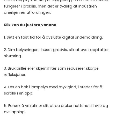
bedre døgnrytme. Jeg er nysgjerrig på om dette faktisk
fungerer i praksis, men det er tydelig at industrien
anerkjenner utfordringen.
Slik kan du justere vanene
1. Sett en fast tid for å avslutte digital underholdning.
2. Dim belysningen i huset gradvis, slik at øyet oppfatter
skumring.
3. Bruk briller eller skjermfilter som reduserer skarpe
refleksjoner.
4. Les en bok i lampelys med myk glød, i stedet for å
scrolle i en app.
5. Forsøk å vri rutiner slik at du bruker nettene til hvile og
avslapning.