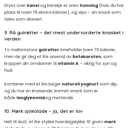
Dryss over
kanel
og kanskje et snev
honning
(hvis du har
plass til noen få ekstra kalorier), og vips – en snack som
føles som dessert.
9. Rå gulrøtter – det mest undervurderte knasket i
verden
To mellomstore
gulrøtter
inneholder bare 70 kalorier,
men de gir deg et lite arsenal av
betakaroten
, som
kroppen din omdanner til
vitamin A
– viktig for syn og
hud.
Kombiner med et lite beger
naturell yoghurt
som dip,
og du har en knasende, kremet snack som er
både
lavglykemisk
og mettende.
10. Mørk sjokolade – ja, det er lov
Helt til slutt, et lite stykke hverdagslykke: 10 gram
mørk