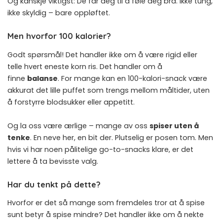
Og kanskje viktigst: De får deg til å føle deg bra. Ikke tung,
ikke skyldig – bare oppløftet.
Men hvorfor 100 kalorier?
Godt spørsmål! Det handler ikke om å være rigid eller
telle hvert eneste korn ris. Det handler om å
finne
balanse
. For mange kan en 100-kalori-snack være
akkurat det lille puffet som trengs mellom måltider, uten
å forstyrre blodsukker eller appetitt.
Og la oss være ærlige – mange av oss
spiser uten å
tenke
. En neve her, en bit der. Plutselig er posen tom. Men
hvis vi har noen pålitelige go-to-snacks klare, er det
lettere å ta bevisste valg.
Har du tenkt på dette?
Hvorfor er det så mange som fremdeles tror at å spise
sunt betyr å spise mindre? Det handler ikke om å nekte