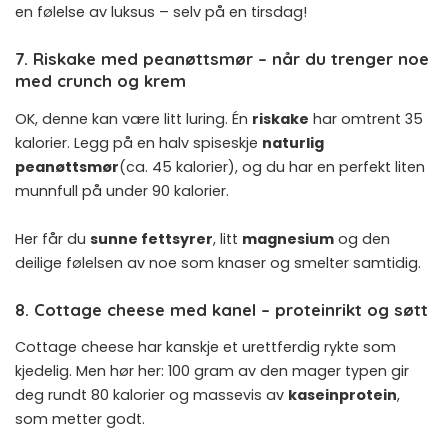
en følelse av luksus – selv på en tirsdag!
7. Riskake med peanøttsmør – når du trenger noe
med crunch og krem
OK, denne kan være litt luring. Én
riskake
har omtrent 35
kalorier. Legg på en halv spiseskje
naturlig
peanøttsmør
(ca. 45 kalorier), og du har en perfekt liten
munnfull på under 90 kalorier.
Her får du
sunne fettsyrer
, litt
magnesium
og den
deilige følelsen av noe som knaser og smelter samtidig.
8. Cottage cheese med kanel – proteinrikt og søtt
Cottage cheese har kanskje et urettferdig rykte som
kjedelig. Men hør her: 100 gram av den mager typen gir
deg rundt 80 kalorier og massevis av
kaseinprotein
,
som metter godt.