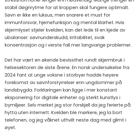
stresshormoner lenger enn nødvendig. Mange trenger en
stabil døgnrytme for at kroppen skal fungere optimalt.
Søvn er ikke en luksus, men snarere et must for
immunforsvar, hjernefunksjon og mental klarhet. Hvis
skjermlyset stjeler kvelden, kan det lede til en kjede av
ubalanser: søvnunderskudd, irritabilitet, svak
konsentrasjon og i verste fall mer langvarige problemer.
Det har vært en økende bevissthet rundt skjermbruk i
helsesektoren de siste årene. En norsk undersøkelse fra
2024 fant at unge voksne i storbyer hadde høyere
forekomst av søvnforstyrrelser enn ungdommer på
landsbygda. Forklaringen kan ligge i mer konstant
eksponering for digitale enheter og sterkt kunstlys i
bymiljøer. Selv merket jeg stor forskjell da jeg ferierte på
hytta uten internett. Kvelden ble mørkere, jeg la bort
telefonen, og jeg våknet uthvilt neste dag med glimt i
øyet.