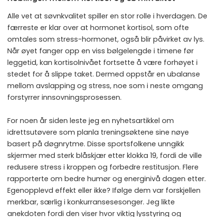
Alle vet at søvnkvalitet spiller en stor rolle i hverdagen. De
færreste er klar over at hormonet kortisol, som ofte
omtales som stress-hormonet, også blir påvirket av lys.
Når øyet fanger opp en viss bølgelengde i timene før
leggetid, kan kortisolnivået fortsette å være forhøyet i
stedet for å slippe taket. Dermed oppstår en ubalanse
mellom avslapping og stress, noe som i neste omgang
forstyrrer innsovningsprosessen.
For noen år siden leste jeg en nyhetsartikkel om
idrettsutøvere som planla treningsøktene sine nøye
basert på døgnrytme. Disse sportsfolkene unngikk
skjermer med sterk blåskjær etter klokka 19, fordi de ville
redusere stress i kroppen og forbedre restitusjon. Flere
rapporterte om bedre humør og energinivå dagen etter.
Egenopplevd effekt eller ikke? Ifølge dem var forskjellen
merkbar, særlig i konkurransesesonger. Jeg likte
anekdoten fordi den viser hvor viktig lysstyring og