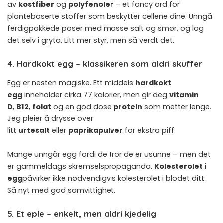
av
kostfiber
og
polyfenoler
– et fancy ord for
plantebaserte stoffer som beskytter cellene dine. Unngå
ferdigpakkede poser med masse salt og smør, og lag
det selv i gryta. Litt mer styr, men så verdt det.
4. Hardkokt egg – klassikeren som aldri skuffer
Egg er nesten magiske. Ett middels
hardkokt
egg
inneholder cirka 77 kalorier, men gir deg
vitamin
D
,
B12
,
folat
og en god dose
protein
som metter lenge.
Jeg pleier å drysse over
litt
urtesalt
eller
paprikapulver
for ekstra piff.
Mange unngår egg fordi de tror de er usunne – men det
er gammeldags skremselspropaganda.
Kolesterolet i
egg
påvirker ikke nødvendigvis kolesterolet i blodet ditt.
Så nyt med god samvittighet.
5. Et eple – enkelt, men aldri kjedelig