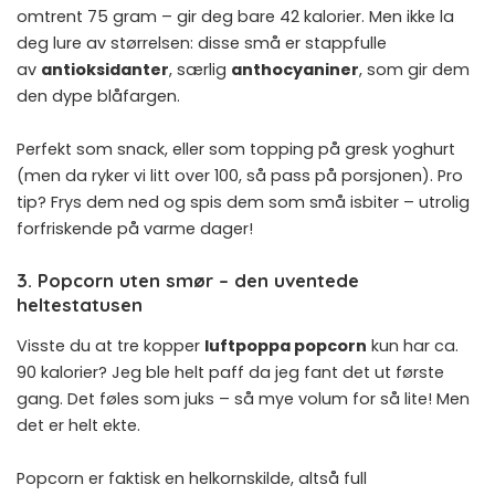
omtrent 75 gram – gir deg bare 42 kalorier. Men ikke la
deg lure av størrelsen: disse små er stappfulle
av
antioksidanter
, særlig
anthocyaniner
, som gir dem
den dype blåfargen.
Perfekt som snack, eller som topping på gresk yoghurt
(men da ryker vi litt over 100, så pass på porsjonen). Pro
tip? Frys dem ned og spis dem som små isbiter – utrolig
forfriskende på varme dager!
3. Popcorn uten smør – den uventede
heltestatusen
Visste du at tre kopper
luftpoppa popcorn
kun har ca.
90 kalorier? Jeg ble helt paff da jeg fant det ut første
gang. Det føles som juks – så mye volum for så lite! Men
det er helt ekte.
Popcorn er faktisk en helkornskilde, altså full