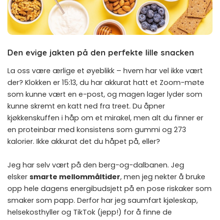
Den evige jakten på den perfekte lille snacken
La oss være ærlige et øyeblikk – hvem har vel ikke vært
der? Klokken er 15:13, du har akkurat hatt et Zoom-møte
som kunne vært en e-post, og magen lager lyder som
kunne skremt en katt ned fra treet. Du åpner
kjøkkenskuffen i håp om et mirakel, men alt du finner er
en proteinbar med konsistens som gummi og 273
kalorier. Ikke akkurat det du håpet på, eller?
Jeg har selv vært på den berg-og-dalbanen. Jeg
elsker
smarte mellommåltider
, men jeg nekter å bruke
opp hele dagens energibudsjett på en pose riskaker som
smaker som papp. Derfor har jeg saumfart kjøleskap,
helsekosthyller og TikTok (jepp!) for å finne de