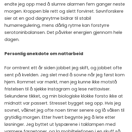
endte jeg opp med å slumre alarmen fem ganger neste
morgen. Kroppen ble rett og slett forvirret. Søvnforskere
sier at en god døgnrytme bidrar til stabil
humørregulering, mens dårlig rytme kan forstyrre
serotoninbalansen. Det påvirker energien gjennom hele
dagen.
Personlig anekdote om nattarbeid
For omtrent ett år siden jobbet jeg skift, og jobbet ofte
sent på kvelden. Jeg slet med å sovne når jeg først kom
hjem. Rommet var mørkt, men jeg kunne ikke motstå
fristelsen til å sjekke Instagram og lese nettaviser.
Sekundene tikket, og min biologiske klokke forsto ikke at
midnatt var passert. Stresset bygget seg opp. Hvis jeg
sovnet, våknet jeg ofte noen timer senere og lå våken til
grytidlig morgen. Etter hvert begynte jeg å lete etter
løsninger. Jeg byttet ut lyspærene i taklampen med
varmere fargetoner, og la mobiltelefonen i en skuff så