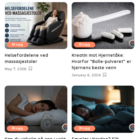
Blogg
Blogg
Helsefordelene ved
Kreatin mot Hjernetåke:
massasjestoler
Hvorfor “Bolle-pulveret” er
hjernens beste venn
May 7, 2026
January 6, 2026
Blogg
Blogg
Kan du virkelig gå opp i vekt
Søvnløs i Norden? Slik