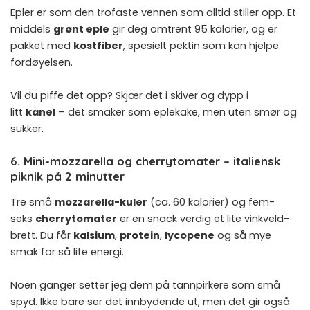
Epler er som den trofaste vennen som alltid stiller opp. Et
middels
grønt eple
gir deg omtrent 95 kalorier, og er
pakket med
kostfiber
, spesielt pektin som kan hjelpe
fordøyelsen.
Vil du piffe det opp? Skjær det i skiver og dypp i
litt
kanel
– det smaker som eplekake, men uten smør og
sukker.
6. Mini-mozzarella og cherrytomater – italiensk
piknik på 2 minutter
Tre små
mozzarella-kuler
(ca. 60 kalorier) og fem-
seks
cherrytomater
er en snack verdig et lite vinkveld-
brett. Du får
kalsium
,
protein
,
lycopene
og så mye
smak for så lite energi.
Noen ganger setter jeg dem på tannpirkere som små
spyd. Ikke bare ser det innbydende ut, men det gir også