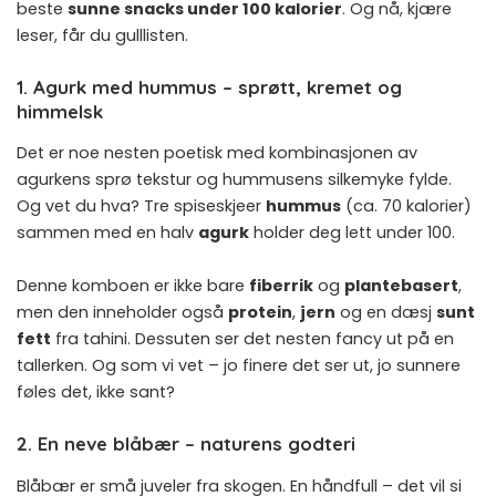
beste
sunne snacks under 100 kalorier
. Og nå, kjære
leser, får du gulllisten.
1. Agurk med hummus – sprøtt, kremet og
himmelsk
Det er noe nesten poetisk med kombinasjonen av
agurkens sprø tekstur og hummusens silkemyke fylde.
Og vet du hva? Tre spiseskjeer
hummus
(ca. 70 kalorier)
sammen med en halv
agurk
holder deg lett under 100.
Denne komboen er ikke bare
fiberrik
og
plantebasert
,
men den inneholder også
protein
,
jern
og en dæsj
sunt
fett
fra tahini. Dessuten ser det nesten fancy ut på en
tallerken. Og som vi vet – jo finere det ser ut, jo sunnere
føles det, ikke sant?
2. En neve blåbær – naturens godteri
Blåbær er små juveler fra skogen. En håndfull – det vil si