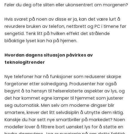
Føler du deg ofte sliten eller ukonsentrert om morgenen?
Hvis svaret på noen av disse er ja, kan det være lurt å
revurdere bruken av telefon, nettbrett og PC i timene før
sengetid. Tenk litt på hvilken effekt det strålende
blåaktige lyset kan ha på hjernen.
Hvordan dagens situasjon påvirkes av
teknologitrender
Nye telefoner har nå funksjoner som reduserer skarpe
fargetoner etter solnedgang. Produsenter har også
begynt å ta hensyn til helserelaterte aspekter av lys, og
det har kommet egne lamper til hjemmet som justerer
seg automatisk. Men selv om moderne dingser blir
smartere, krever det litt selvdisiplin å utnytte dem riktig.
Kanskje du har sett nye smartbriller på markedet? Noen
modeller lover å filtrere bort uønsket lys for å støtte en