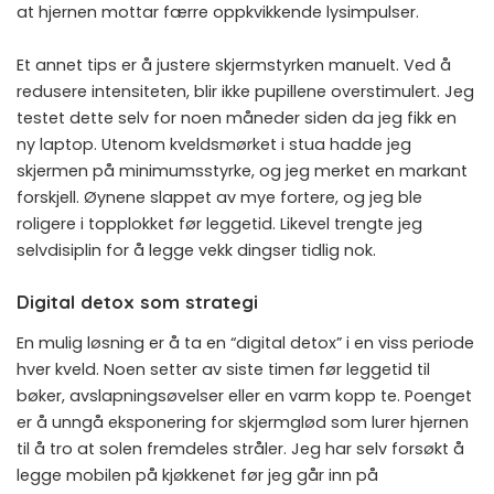
at hjernen mottar færre oppkvikkende lysimpulser.
Et annet tips er å justere skjermstyrken manuelt. Ved å
redusere intensiteten, blir ikke pupillene overstimulert. Jeg
testet dette selv for noen måneder siden da jeg fikk en
ny laptop. Utenom kveldsmørket i stua hadde jeg
skjermen på minimumsstyrke, og jeg merket en markant
forskjell. Øynene slappet av mye fortere, og jeg ble
roligere i topplokket før leggetid. Likevel trengte jeg
selvdisiplin for å legge vekk dingser tidlig nok.
Digital detox som strategi
En mulig løsning er å ta en “digital detox” i en viss periode
hver kveld. Noen setter av siste timen før leggetid til
bøker, avslapningsøvelser eller en varm kopp te. Poenget
er å unngå eksponering for skjermglød som lurer hjernen
til å tro at solen fremdeles stråler. Jeg har selv forsøkt å
legge mobilen på kjøkkenet før jeg går inn på