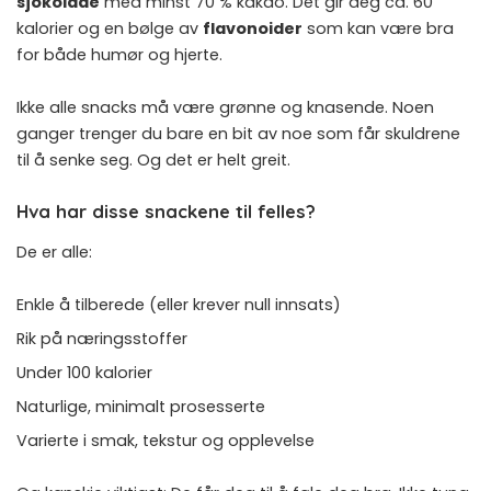
sjokolade
med minst 70 % kakao. Det gir deg ca. 60
kalorier og en bølge av
flavonoider
som kan være bra
for både humør og hjerte.
Ikke alle snacks må være grønne og knasende. Noen
ganger trenger du bare en bit av noe som får skuldrene
til å senke seg. Og det er helt greit.
Hva har disse snackene til felles?
De er alle:
Enkle å tilberede (eller krever null innsats)
Rik på næringsstoffer
Under 100 kalorier
Naturlige, minimalt prosesserte
Varierte i smak, tekstur og opplevelse