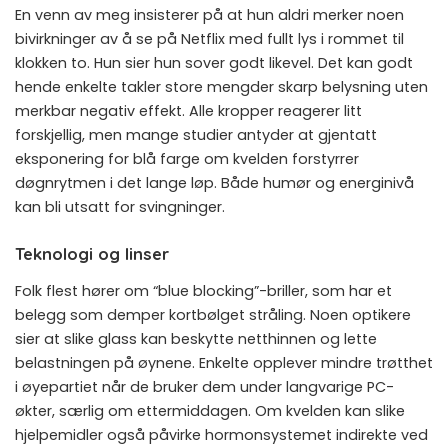
En venn av meg insisterer på at hun aldri merker noen
bivirkninger av å se på Netflix med fullt lys i rommet til
klokken to. Hun sier hun sover godt likevel. Det kan godt
hende enkelte takler store mengder skarp belysning uten
merkbar negativ effekt. Alle kropper reagerer litt
forskjellig, men mange studier antyder at gjentatt
eksponering for blå farge om kvelden forstyrrer
døgnrytmen i det lange løp. Både humør og energinivå
kan bli utsatt for svingninger.
Teknologi og linser
Folk flest hører om “blue blocking”-briller, som har et
belegg som demper kortbølget stråling. Noen optikere
sier at slike glass kan beskytte netthinnen og lette
belastningen på øynene. Enkelte opplever mindre trøtthet
i øyepartiet når de bruker dem under langvarige PC-
økter, særlig om ettermiddagen. Om kvelden kan slike
hjelpemidler også påvirke hormonsystemet indirekte ved