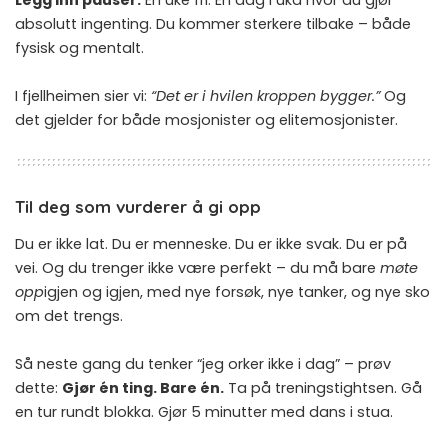
absolutt ingenting. Du kommer sterkere tilbake – både
fysisk og mentalt.
I fjellheimen sier vi:
“Det er i hvilen kroppen bygger.”
Og
det gjelder for både mosjonister og elitemosjonister.
Til deg som vurderer å gi opp
Du er ikke lat. Du er menneske. Du er ikke svak. Du er på
vei. Og du trenger ikke være perfekt – du må bare
møte
opp
igjen og igjen, med nye forsøk, nye tanker, og nye sko
om det trengs.
Så neste gang du tenker “jeg orker ikke i dag” – prøv
dette:
Gjør én ting. Bare én.
Ta på treningstightsen. Gå
en tur rundt blokka. Gjør 5 minutter med dans i stua.