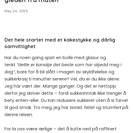
May 24, 2025
Det hele startet med et kakestykke og dårlig
samvittighet
Har du noen gang spist en bolle med glasur og
tenkt
“dette er kanskje det beste som har skjedd meg i
dag”
, bare for å bli slått i magen av skyldfølelse og
sukkerkrasj ti minutter senere? Vel, da er du ikke alene.
Jeg har vært der. Mange ganger. Og det er nettopp
derfor jeg skriver dette – fordi sukkerinntak ikke trenger å
bety enten-eller. Du kan redusere sukkeret uten å si farvel
til god smak. Tro meg, jeg har
testet, feilet og triumfert
på
denne reisen.
For la oss være ærlige – det å kutte ned på raffinert