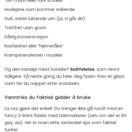
Tørr munn eller rare smaker
Hodepine som kommer snikende
Gult, sterkt luktende urin (ja, vi går dit)
Trøtthet uten grunn
Dårlig konsentrasjon
Rastløshet eller “hjernetåke”
Krampetendenser i muskler
Og den kanskje mest ironiske?
Sultfølelse
, som nevnt
tidligere. Så neste gang du føler deg fysen: Prøv et glass
vann før du napper etter snacksen.
Vanntriks du faktisk gidder å bruke
La oss gjøre det enkelt. Du trenger ikke gå rundt med en
fancy 2-liters flaske med tidsmarkører (selv om det er litt
gøy, da). Her er noen ekte, lavterskel tips som faktisk
funker: