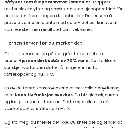
påfyll er som å løpe maraton i sandaler.
Kroppen
mister elektrolytter og væske, og uten gjenoppretting får
du ikke den fremgangen du jobber for. Det er som å
prøve å vanne en plante med cola – det ser kanskje ut
som væske, men resultatet blir… vel, visnet.
Hjernen tørker før du merker det
Ok, la oss zoome inn på det grå stoffet mellom
ørene.
Hjernen din består av 73 % vann.
Det forklarer
kanskje hvorfor den slutter å fungere etter to
kaffekopper og null H₂O.
En av de første konsekvensene av selv mild dehydrering
er at
kognitiv funksjon svekkes
. Du blir glemsk, surrete
og langsommere i tankene. Dette skjer allerede når
væsketapet er så lite som 1-2 %.
Og tro meg, du merker det ikke. Du sitter der og tenker at