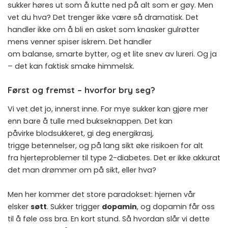
sukker høres ut som å kutte ned på alt som er gøy. Men
vet du hva? Det trenger ikke være så dramatisk. Det
handler ikke om å bli en asket som knasker gulrøtter
mens venner spiser iskrem. Det handler
om balanse, smarte bytter, og et lite snev av lureri. Og ja
– det kan faktisk smake himmelsk.
Først og fremst – hvorfor bry seg?
Vi vet det jo, innerst inne. For mye sukker kan gjøre mer
enn bare å tulle med bukseknappen. Det kan
påvirke blodsukkeret, gi deg energikrasj,
trigge betennelser, og på lang sikt øke risikoen for alt
fra hjerteproblemer til type 2-diabetes. Det er ikke akkurat
det man drømmer om på sikt, eller hva?
Men her kommer det store paradokset: hjernen vår
elsker
søtt
. Sukker trigger
dopamin
, og dopamin får oss
til å føle oss bra. En kort stund. Så hvordan slår vi dette