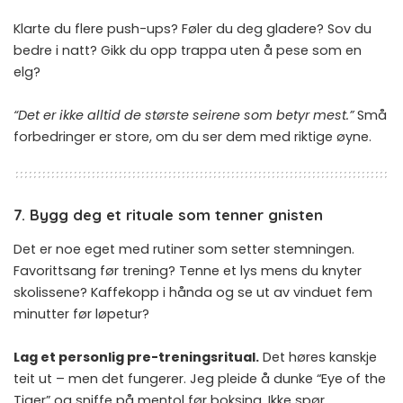
Klarte du flere push-ups? Føler du deg gladere? Sov du
bedre i natt? Gikk du opp trappa uten å pese som en
elg?
“Det er ikke alltid de største seirene som betyr mest.”
Små
forbedringer er store, om du ser dem med riktige øyne.
7. Bygg deg et rituale som tenner gnisten
Det er noe eget med rutiner som setter stemningen.
Favorittsang før trening? Tenne et lys mens du knyter
skolissene? Kaffekopp i hånda og se ut av vinduet fem
minutter før løpetur?
Lag et personlig pre-treningsritual.
Det høres kanskje
teit ut – men det fungerer. Jeg pleide å dunke “Eye of the
Tiger” og sniffe på mentol før boksing. Ikke spør.