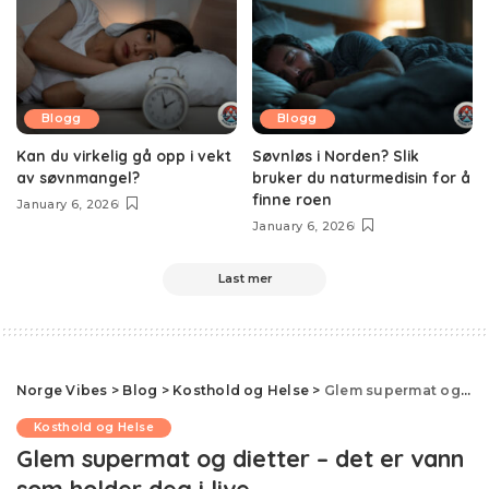
Blogg
Blogg
Kan du virkelig gå opp i vekt
Søvnløs i Norden? Slik
av søvnmangel?
bruker du naturmedisin for å
finne roen
January 6, 2026
January 6, 2026
Last mer
Norge Vibes
>
Blog
>
Kosthold og Helse
>
Glem supermat og dietter – det er vann som holder deg i live
Kosthold og Helse
Glem supermat og dietter – det er vann
som holder deg i live