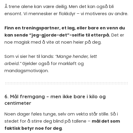
Å trene alene kan være deilig. Men det kan også bli
ensomt. Vi mennesker er flokkdyr – vi motiveres av andre.
Finn en treningspartner, et lag, eller bare en venn du
kan sende “jeg-gjorde-det”-selfie til etterpå.
Det er
noe magisk med å vite at noen heier på deg.
Som vi sier her til lands:
“Mange hender, lett
arbeid.”
Gjelder også for markløft og
mandagsmotivajon.
6. Mål fremgang – men ikke bare i kilo og
centimeter
Noen dager føles tunge, selv om vekta står stille. Så i
stedet for å stirre deg blind på tallene –
mål det som
faktisk betyr noe for deg
.