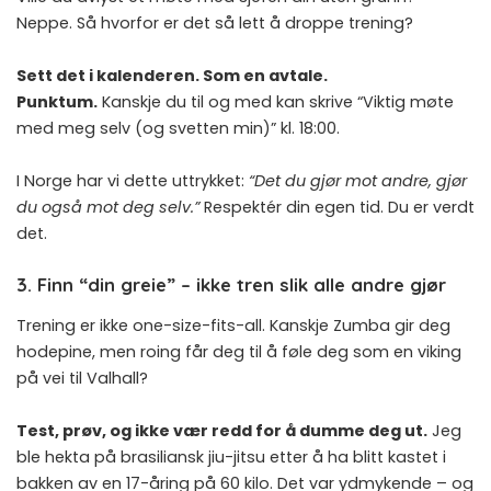
Neppe. Så hvorfor er det så lett å droppe trening?
Sett det i kalenderen. Som en avtale.
Punktum.
Kanskje du til og med kan skrive “Viktig møte
med meg selv (og svetten min)” kl. 18:00.
I Norge har vi dette uttrykket:
“Det du gjør mot andre, gjør
du også mot deg selv.”
Respektér din egen tid. Du er verdt
det.
3. Finn “din greie” – ikke tren slik alle andre gjør
Trening er ikke one-size-fits-all. Kanskje Zumba gir deg
hodepine, men roing får deg til å føle deg som en viking
på vei til Valhall?
Test, prøv, og ikke vær redd for å dumme deg ut.
Jeg
ble hekta på brasiliansk jiu-jitsu etter å ha blitt kastet i
bakken av en 17-åring på 60 kilo. Det var ydmykende – og