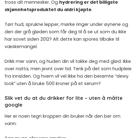
tross alt mennesker. Og
hydrering er det billigste
skjønnhetsproduktet du aldri kjøpte
.
Tørr hud, sprukne lepper, mørke ringer under øynene og
den der grå gløden som får deg til å se ut som du ikke
har sovet siden 2012? Alt dette kan spores tilbake til
væskemangel.
Drikk mer vann, og huden din vil takke deg med glød. Ikke
over natta, men jevnt over tid. Tenk på det som hudpleie
fra innsiden. Og hvem vil vel ikke ha den berømte “dewy
look” uten å bruke 500 kroner på et serum?
Slik vet du at du drikker for lite – uten å måtte
google
Her er noen tegn kroppen din bruker når den ber om
vann: