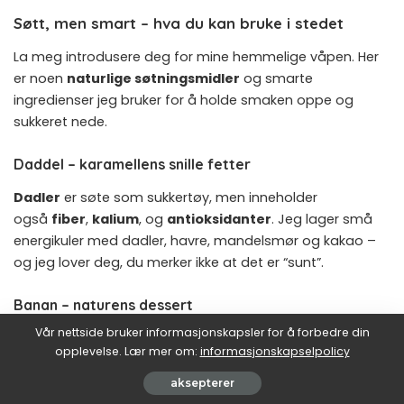
Søtt, men smart – hva du kan bruke i stedet
La meg introdusere deg for mine hemmelige våpen. Her
er noen
naturlige søtningsmidler
og smarte
ingredienser jeg bruker for å holde smaken oppe og
sukkeret nede.
Daddel – karamellens snille fetter
Dadler
er søte som sukkertøy, men inneholder
også
fiber
,
kalium
, og
antioksidanter
. Jeg lager små
energikuler med dadler, havre, mandelsmør og kakao –
og jeg lover deg, du merker ikke at det er “sunt”.
Banan – naturens dessert
Vår nettside bruker informasjonskapsler for å forbedre din
Modne
bananer
er gull. Mos dem inn i pannekaker,
opplevelse. Lær mer om:
informasjonskapselpolicy
muffins eller smoothies for naturlig sødme og en myk
tekstur. Dessuten gir de en god dose
vitamin
aksepterer
B6
,
magnesium
, og
tryptofan
(som kroppen bruker til å