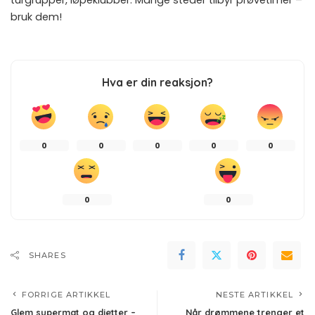
turgrupper, løpeklubber. Mange steder tilbyr prøvetimer –
bruk dem!
Hva er din reaksjon?
0
0
0
0
0
0
0
SHARES
FORRIGE ARTIKKEL
NESTE ARTIKKEL
Glem supermat og dietter –
Når drømmene trenger et