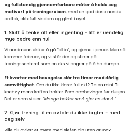
og fullstendig gjennomførbare måter å holde seg
motivert på treningsreisen
, med en god dose norske
ordtak, ektefølt visdom og glimt i øyet.
1. Slutt å tenke alt eller ingenting – litt er uendelig
mye bedre enn null
Vi nordmenn elsker å gå “all in”, og gjerne i januar. Men så
kommer februar, og vi står der og stirrer på
treningssenteret som en eks vi angrer på å ha dumpa.
Et kvarter med bevegelse slår tre timer med dårlig
samvittighet.
Om du ikke klarer full økt? Ta en mini. Ti
knebøy mens kaffen trakter. Fem armhevinger før dusjen.
Det er som vi sier:
“Mange bekker små gjør en stor å.”
2. Gjør trening til en avtale du ikke bryter – med
deg selv
Ville du avlyst et møte med sjefen din uten grunn?