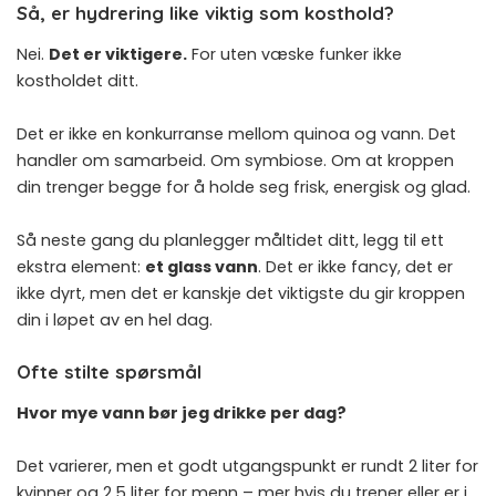
Så, er hydrering like viktig som kosthold?
Nei.
Det er viktigere.
For uten væske funker ikke
kostholdet ditt.
Det er ikke en konkurranse mellom quinoa og vann. Det
handler om samarbeid. Om symbiose. Om at kroppen
din trenger begge for å holde seg frisk, energisk og glad.
Så neste gang du planlegger måltidet ditt, legg til ett
ekstra element:
et glass vann
. Det er ikke fancy, det er
ikke dyrt, men det er kanskje det viktigste du gir kroppen
din i løpet av en hel dag.
Ofte stilte spørsmål
Hvor mye vann bør jeg drikke per dag?
Det varierer, men et godt utgangspunkt er rundt 2 liter for
kvinner og 2,5 liter for menn – mer hvis du trener eller er i