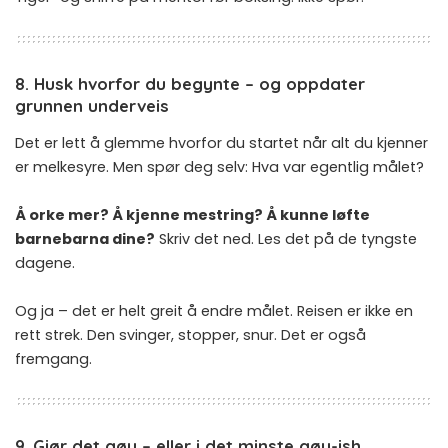
8. Husk hvorfor du begynte – og oppdater
grunnen underveis
Det er lett å glemme hvorfor du startet når alt du kjenner
er melkesyre. Men spør deg selv: Hva var egentlig målet?
Å orke mer? Å kjenne mestring? Å kunne løfte
barnebarna dine?
Skriv det ned. Les det på de tyngste
dagene.
Og ja – det er helt greit å endre målet. Reisen er ikke en
rett strek. Den svinger, stopper, snur. Det er også
fremgang.
9. Gjør det gøy – eller i det minste gøy-ish