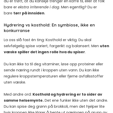
du er trøtt, at du kanskje trenger en kaffe til, eller at folk
bare er
ekstra irriterende i dag
. Men egentlig? Du er
bare
tørr på innsiden
.
Hydrering vs kosthold: En symbiose, ikke en
konkurranse
La oss slå fast én ting: Kosthold er viktig. Du skal
selvfølgelig spise variert, fargerikt og balansert. Men
uten
væske spiller det ingen rolle hva du spiser
.
Du kan ikke ta til deg vitaminer, løse opp proteiner eller
sende næring rundt i kroppen uten vann. Du kan ikke
regulere kroppstemperaturen eller fjerne avfallsstoffer
uten væske.
Med andre ord:
Kosthold og hydrering er to sider av
samme helsemynte.
Det ene funker ikke uten det andre.
Du kan spise deg grønn på brokkoli, men det hjelper lite
hvis kroppen ikke klarer å hente ut næringen på grunn av