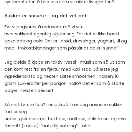
systemet uten å føle oss som vi mister livsgnisten?
Sukker er snikete – og det vet det
Før vi begynner å redusere, må vi vite
hvor sukkeret egentlig skjuler seg. For det er ikke bare i
sjokolade og cola. Det er i brød, dressinger, yoghurt, til og
med i frokostblandinger som påstår at de er “sunne”.
Jeg pleide å kjøpe en “aktiv livsstil”-müsli som så ut som
den kom rett fra en fjelltur med Kari Traa. Så leste jeg
ingredienslista og nesten satte smoothien i halsen: 16
gram sukkerarter per porsjon. Hallo? Det er som å starte
dagen med en dessert.
Så mitt første tips? Les bakpå. Lær deg navnene sukker
forkler seg
under: glukosesirup, fruktose, maltose, dekstrose, og min
favoritt (ironisk): “naturlig søtning”. Jaha.