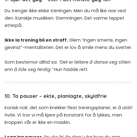
Du trenger ikke elske treningen. Men du må like
noe
ved
den. Kanskje musikken. Stemningen. Det varme teppet
etterpå.
Ikke la trening bli en straff.
Glem “ingen smerte, ingen
gevinst”-mentaliteten. Det er lov å smile mens du svetter.
Som bestemor alltid sa:
“Det er lettere å danse seg sliten
enn å lide seg ferdig.”
Hun hadde rett.
10. Ta pauser – ekte, planlagte, skyldfrie
Ironisk nok: det som knekker flest treningsplaner, er
å aldri
hvile
. Vi tror vi må kjøre på konstant for å lykkes, men
kroppen vår er ikke en maskin.
Legg inn pauser.
En uke fri. En dag i uka hvor du gjør