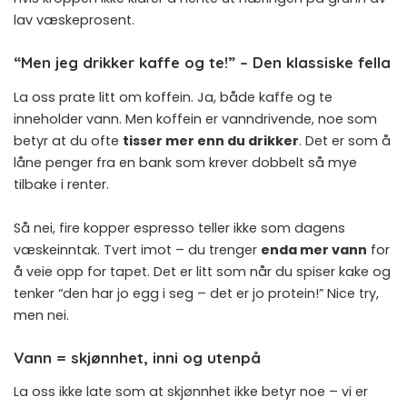
lav væskeprosent.
“Men jeg drikker kaffe og te!” – Den klassiske fella
La oss prate litt om koffein. Ja, både kaffe og te
inneholder vann. Men koffein er vanndrivende, noe som
betyr at du ofte
tisser mer enn du drikker
. Det er som å
låne penger fra en bank som krever dobbelt så mye
tilbake i renter.
Så nei, fire kopper espresso teller ikke som dagens
væskeinntak. Tvert imot – du trenger
enda mer vann
for
å veie opp for tapet. Det er litt som når du spiser kake og
tenker “den har jo egg i seg – det er jo protein!” Nice try,
men nei.
Vann = skjønnhet, inni og utenpå
La oss ikke late som at skjønnhet ikke betyr noe – vi er