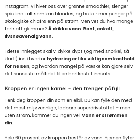
Instagram. Vi hiver oss over grønne smoothier, slenger
spirulina i alt som kan blandes, og bruker mer penger på
økologiske chiafrø enn på strøm. Men vet du hva mange
fortsatt glemmer?
Å drikke vann. Rent, enkelt,
livsnødvendig vann.
I dette innlegget skal vi dykke dypt (og med snorkel, så
klart!) inn i hvorfor
hydrering er like viktig som kosthold
for helsen
, og hvordan mangel på væske kan gjøre selv
det sunneste måltidet til en bortkastet innsats.
Kroppen er ingen kamel – den trenger påfyll
Tenk deg kroppen din som en elbil. Du kan fylle den med
det mest miljøvennlige, ladbare superdrivstoffet – men
uten strøm, kommer du ingen vei.
Vann er strømmen
din.
Hele 60 prosent av kroppen består av vann. Hjernen flyter