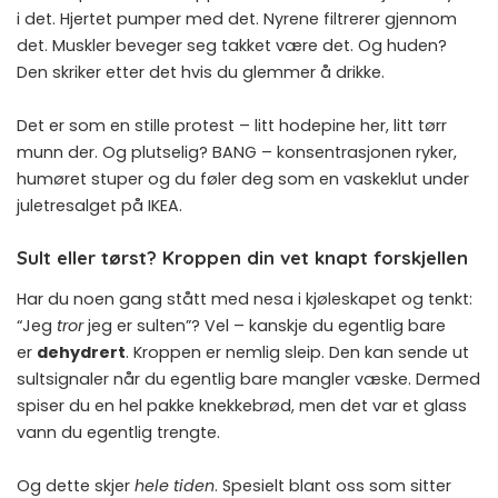
i det. Hjertet pumper med det. Nyrene filtrerer gjennom
det. Muskler beveger seg takket være det. Og huden?
Den skriker etter det hvis du glemmer å drikke.
Det er som en stille protest – litt hodepine her, litt tørr
munn der. Og plutselig? BANG – konsentrasjonen ryker,
humøret stuper og du føler deg som en vaskeklut under
juletresalget på IKEA.
Sult eller tørst? Kroppen din vet knapt forskjellen
Har du noen gang stått med nesa i kjøleskapet og tenkt:
“Jeg
tror
jeg er sulten”? Vel – kanskje du egentlig bare
er
dehydrert
. Kroppen er nemlig sleip. Den kan sende ut
sultsignaler når du egentlig bare mangler væske. Dermed
spiser du en hel pakke knekkebrød, men det var et glass
vann du egentlig trengte.
Og dette skjer
hele tiden
. Spesielt blant oss som sitter