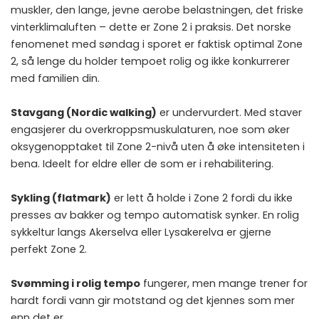
muskler, den lange, jevne aerobe belastningen, det friske
vinterklimaluften – dette er Zone 2 i praksis. Det norske
fenomenet med søndag i sporet er faktisk optimal Zone
2, så lenge du holder tempoet rolig og ikke konkurrerer
med familien din.
Stavgang (Nordic walking)
er undervurdert. Med staver
engasjerer du overkroppsmuskulaturen, noe som øker
oksygenopptaket til Zone 2-nivå uten å øke intensiteten i
bena. Ideelt for eldre eller de som er i rehabilitering.
Sykling (flatmark)
er lett å holde i Zone 2 fordi du ikke
presses av bakker og tempo automatisk synker. En rolig
sykkeltur langs Akerselva eller Lysakerelva er gjerne
perfekt Zone 2.
Svømming i rolig tempo
fungerer, men mange trener for
hardt fordi vann gir motstand og det kjennes som mer
enn det er.