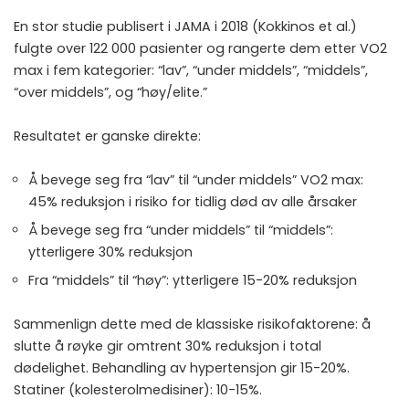
En stor studie publisert i JAMA i 2018 (Kokkinos et al.)
fulgte over 122 000 pasienter og rangerte dem etter VO2
max i fem kategorier: “lav”, “under middels”, “middels”,
“over middels”, og “høy/elite.”
Resultatet er ganske direkte:
Å bevege seg fra “lav” til “under middels” VO2 max:
45% reduksjon i risiko for tidlig død av alle årsaker
Å bevege seg fra “under middels” til “middels”:
ytterligere 30% reduksjon
Fra “middels” til “høy”: ytterligere 15-20% reduksjon
Sammenlign dette med de klassiske risikofaktorene: å
slutte å røyke gir omtrent 30% reduksjon i total
dødelighet. Behandling av hypertensjon gir 15-20%.
Statiner (kolesterolmedisiner): 10-15%.