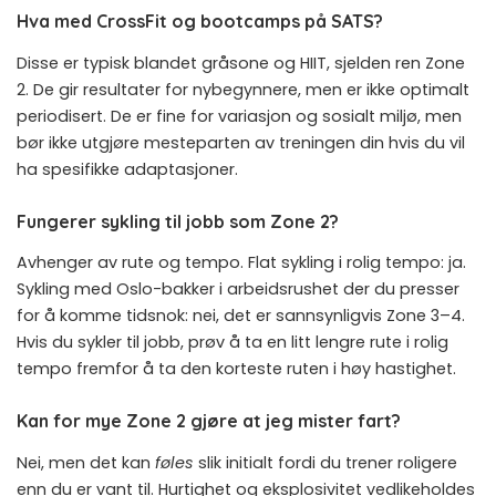
Hva med CrossFit og bootcamps på SATS?
Disse er typisk blandet gråsone og HIIT, sjelden ren Zone
2. De gir resultater for nybegynnere, men er ikke optimalt
periodisert. De er fine for variasjon og sosialt miljø, men
bør ikke utgjøre mesteparten av treningen din hvis du vil
ha spesifikke adaptasjoner.
Fungerer sykling til jobb som Zone 2?
Avhenger av rute og tempo. Flat sykling i rolig tempo: ja.
Sykling med Oslo-bakker i arbeidsrushet der du presser
for å komme tidsnok: nei, det er sannsynligvis Zone 3–4.
Hvis du sykler til jobb, prøv å ta en litt lengre rute i rolig
tempo fremfor å ta den korteste ruten i høy hastighet.
Kan for mye Zone 2 gjøre at jeg mister fart?
Nei, men det kan
føles
slik initialt fordi du trener roligere
enn du er vant til. Hurtighet og eksplosivitet vedlikeholdes