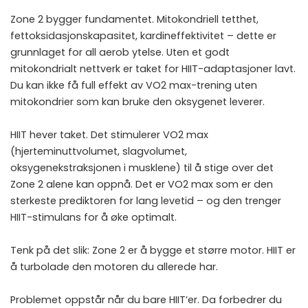
Zone 2 bygger fundamentet. Mitokondriell tetthet,
fettoksidasjonskapasitet, kardineffektivitet – dette er
grunnlaget for all aerob ytelse. Uten et godt
mitokondrialt nettverk er taket for HIIT-adaptasjoner lavt.
Du kan ikke få full effekt av VO2 max-trening uten
mitokondrier som kan bruke den oksygenet leverer.
HIIT hever taket. Det stimulerer VO2 max
(hjerteminuttvolumet, slagvolumet,
oksygenekstraksjonen i musklene) til å stige over det
Zone 2 alene kan oppnå. Det er VO2 max som er den
sterkeste prediktoren for lang levetid – og den trenger
HIIT-stimulans for å øke optimalt.
Tenk på det slik: Zone 2 er å bygge et større motor. HIIT er
å turbolade den motoren du allerede har.
Problemet oppstår når du bare HIIT’er. Da forbedrer du