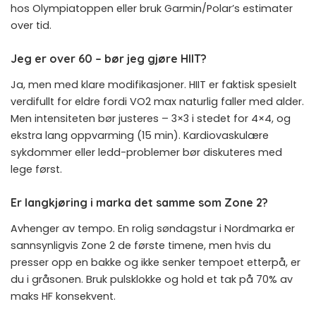
hos Olympiatoppen eller bruk Garmin/Polar’s estimater
over tid.
Jeg er over 60 – bør jeg gjøre HIIT?
Ja, men med klare modifikasjoner. HIIT er faktisk spesielt
verdifullt for eldre fordi VO2 max naturlig faller med alder.
Men intensiteten bør justeres – 3×3 i stedet for 4×4, og
ekstra lang oppvarming (15 min). Kardiovaskulære
sykdommer eller ledd-problemer bør diskuteres med
lege først.
Er langkjøring i marka det samme som Zone 2?
Avhenger av tempo. En rolig søndagstur i Nordmarka er
sannsynligvis Zone 2 de første timene, men hvis du
presser opp en bakke og ikke senker tempoet etterpå, er
du i gråsonen. Bruk pulsklokke og hold et tak på 70% av
maks HF konsekvent.