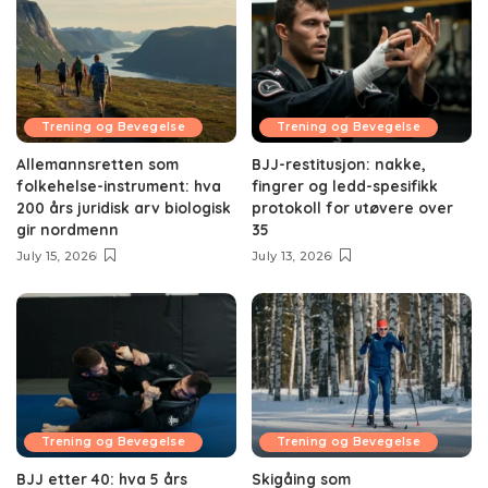
Trening og Bevegelse
Trening og Bevegelse
Allemannsretten som
BJJ-restitusjon: nakke,
folkehelse-instrument: hva
fingrer og ledd-spesifikk
200 års juridisk arv biologisk
protokoll for utøvere over
gir nordmenn
35
July 15, 2026
July 13, 2026
Trening og Bevegelse
Trening og Bevegelse
BJJ etter 40: hva 5 års
Skigåing som