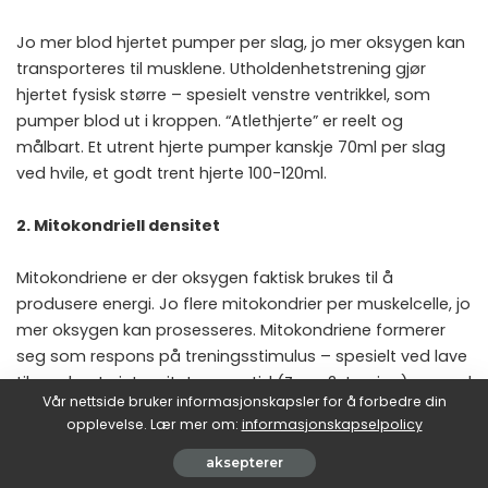
Jo mer blod hjertet pumper per slag, jo mer oksygen kan
transporteres til musklene. Utholdenhetstrening gjør
hjertet fysisk større – spesielt venstre ventrikkel, som
pumper blod ut i kroppen. “Atlethjerte” er reelt og
målbart. Et utrent hjerte pumper kanskje 70ml per slag
ved hvile, et godt trent hjerte 100-120ml.
2. Mitokondriell densitet
Mitokondriene er der oksygen faktisk brukes til å
produsere energi. Jo flere mitokondrier per muskelcelle, jo
mer oksygen kan prosesseres. Mitokondriene formerer
seg som respons på treningsstimulus – spesielt ved lave
til moderate intensiteter over tid (Zone 2-trening), og ved
Vår nettside bruker informasjonskapsler for å forbedre din
høy intensitet (HIIT). Faktisk er mitokondriell biogenese en
opplevelse. Lær mer om:
informasjonskapselpolicy
av de viktigste positive effektene av utholdenhetstrening
generelt.
aksepterer