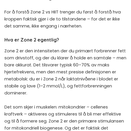
For å forstå Zone 2 vs HIIT trenger du først å forstå hva
kroppen faktisk gjør i de to tilstandene – for det er ikke
det samme, ikke engang i nærheten.
Hva er Zone 2 egentlig?
Zone 2 er den intensiteten der du primært forbrenner fett
som drivstoff, og der du klarer å holde en samtale – men
bare akkurat. Det tilsvarer typisk 60–70% av maks
hjertefrekvens, men den mest presise definisjonen er
metabolsk: du er i Zone 2 når laktatnivåene i blodet er
stabile og lave (1–2 mmol/L), og fettforbrenningen
dominerer.
Det som skjer i muskelen: mitokondrier – cellenes
kraftverk – aktiveres og stimuleres til å bli mer effektive
og til å formere seg. Zone 2 er den primære stimulansen
for mitokondriell biogenese. Og det er faktisk det