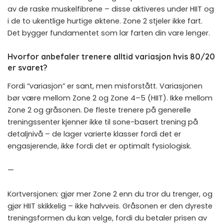
av de raske muskelfibrene – disse aktiveres under HIIT og
i de to ukentlige hurtige øktene. Zone 2 stjeler ikke fart.
Det bygger fundamentet som lar farten din vare lenger.
Hvorfor anbefaler trenere alltid variasjon hvis 80/20
er svaret?
Fordi “variasjon” er sant, men misforstått. Variasjonen
bør være mellom Zone 2 og Zone 4–5 (HIIT). Ikke mellom
Zone 2 og gråsonen. De fleste trenere på generelle
treningssenter kjenner ikke til sone-basert trening på
detaljnivå – de lager varierte klasser fordi det er
engasjerende, ikke fordi det er optimalt fysiologisk.
—
Kortversjonen: gjør mer Zone 2 enn du tror du trenger, og
gjør HIIT skikkelig – ikke halvveis. Gråsonen er den dyreste
treningsformen du kan velge, fordi du betaler prisen av