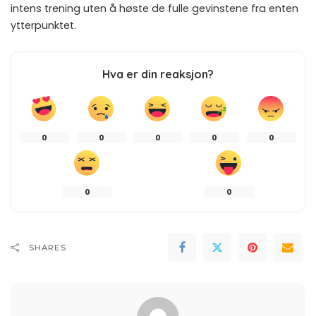
intens trening uten å høste de fulle gevinstene fra enten
ytterpunktet.
Hva er din reaksjon?
0
0
0
0
0
0
0
SHARES