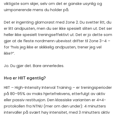
viktigste som skjer, selv om det er ganske usynlig og
uimponerende mens du holder på.
Det er ingenting glamorøst med Zone 2. Du svetter litt, du
er litt andpusten, men du ser ikke spesielt sliten ut. Det ser
heller ikke spesielt treningseffektivt ut. Det er jo dette som
gjør at de fleste nordmenn ubevisst drifter til Zone 3–4 –
for “hvis jeg ikke er skikkelig andpusten, trener jeg vel
ikke?”.
Jo. Du gjør det. Bare annerledes.
Hva er HIIT egentlig?
HIIT – High-Intensity Interval Training – er treningsperioder
på 80–95% av maks hjertefrekvens, etterfulgt av aktiv
eller passiv restitusjon. Den klassiske varianten er 4×4-
protokollen fra NTNU (mer om den under): 4 minutters
intervaller på svært høy intensitet, med 3 minutters aktiv