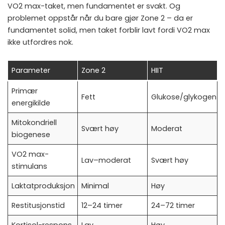
VO2 max-taket, men fundamentet er svakt. Og
problemet oppstår når du bare gjør Zone 2 – da er
fundamentet solid, men taket forblir lavt fordi VO2 max
ikke utfordres nok.
Parameter
Zone 2
HIIT
Primær
Fett
Glukose/glykogen
energikilde
Mitokondriell
Svært høy
Moderat
biogenese
VO2 max-
Lav–moderat
Svært høy
stimulans
Laktatproduksjon
Minimal
Høy
Restitusjonstid
12–24 timer
24–72 timer