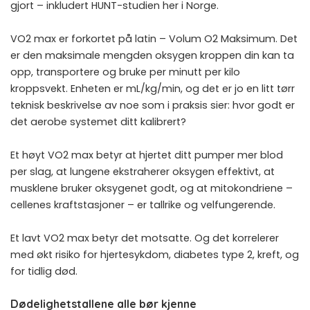
gjort – inkludert HUNT-studien her i Norge.
VO2 max er forkortet på latin – Volum O2 Maksimum. Det
er den maksimale mengden oksygen kroppen din kan ta
opp, transportere og bruke per minutt per kilo
kroppsvekt. Enheten er mL/kg/min, og det er jo en litt tørr
teknisk beskrivelse av noe som i praksis sier: hvor godt er
det aerobe systemet ditt kalibrert?
Et høyt VO2 max betyr at hjertet ditt pumper mer blod
per slag, at lungene ekstraherer oksygen effektivt, at
musklene bruker oksygenet godt, og at mitokondriene –
cellenes kraftstasjoner – er tallrike og velfungerende.
Et lavt VO2 max betyr det motsatte. Og det korrelerer
med økt risiko for hjertesykdom, diabetes type 2, kreft, og
for tidlig død.
Dødelighetstallene alle bør kjenne