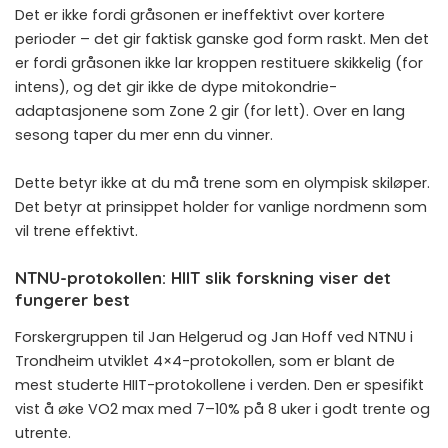
Det er ikke fordi gråsonen er ineffektivt over kortere
perioder – det gir faktisk ganske god form raskt. Men det
er fordi gråsonen ikke lar kroppen restituere skikkelig (for
intens), og det gir ikke de dype mitokondrie-
adaptasjonene som Zone 2 gir (for lett). Over en lang
sesong taper du mer enn du vinner.
Dette betyr ikke at du må trene som en olympisk skiløper.
Det betyr at prinsippet holder for vanlige nordmenn som
vil trene effektivt.
NTNU-protokollen: HIIT slik forskning viser det
fungerer best
Forskergruppen til Jan Helgerud og Jan Hoff ved NTNU i
Trondheim utviklet 4×4-protokollen, som er blant de
mest studerte HIIT-protokollene i verden. Den er spesifikt
vist å øke VO2 max med 7–10% på 8 uker i godt trente og
utrente.