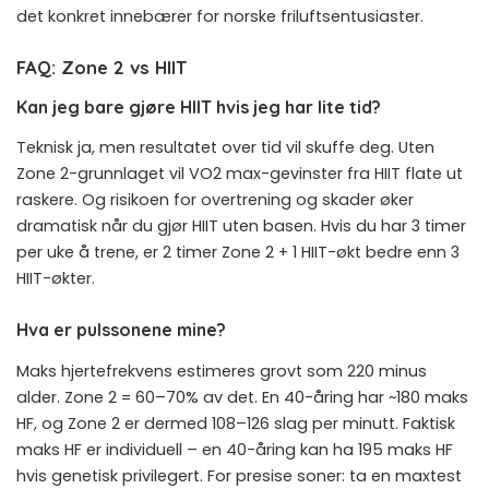
det konkret innebærer for norske friluftsentusiaster.
FAQ: Zone 2 vs HIIT
Kan jeg bare gjøre HIIT hvis jeg har lite tid?
Teknisk ja, men resultatet over tid vil skuffe deg. Uten
Zone 2-grunnlaget vil VO2 max-gevinster fra HIIT flate ut
raskere. Og risikoen for overtrening og skader øker
dramatisk når du gjør HIIT uten basen. Hvis du har 3 timer
per uke å trene, er 2 timer Zone 2 + 1 HIIT-økt bedre enn 3
HIIT-økter.
Hva er pulssonene mine?
Maks hjertefrekvens estimeres grovt som 220 minus
alder. Zone 2 = 60–70% av det. En 40-åring har ~180 maks
HF, og Zone 2 er dermed 108–126 slag per minutt. Faktisk
maks HF er individuell – en 40-åring kan ha 195 maks HF
hvis genetisk privilegert. For presise soner: ta en maxtest