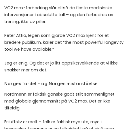
VO2 max-forbedring slår altså de fleste medisinske
intervensjoner i absolutte tall – og den forbedres av
trening, ikke av piller.
Peter Attia, legen som gjorde VO2 max kjent for et
bredere publikum, kaller det “the most powerful longevity
tool we have available.”
Jeg er enig. Og det er jo litt oppsiktsvekkende at vi ikke
snakker mer om det.
Norges fordel – og Norges misforståelse
Nordmenn er faktisk ganske godt stilt sammenlignet
med globale gjennomsnitt på VO2 max. Det er ikke
tilfeldig.
Friluftsliv er reelt – folk er faktisk mye ute, mye i
bevegelse. Langrenn er en folkeidrett på et nivå som