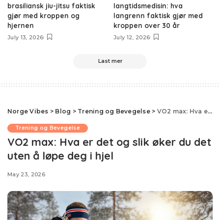
brasiliansk jiu-jitsu faktisk
langtidsmedisin: hva
gjør med kroppen og
langrenn faktisk gjør med
hjernen
kroppen over 30 år
July 13, 2026
July 12, 2026
Last mer
Norge Vibes
>
Blog
>
Trening og Bevegelse
>
VO2 max: Hva er det og slik øker du det uten å løpe deg i hjel
Trening og Bevegelse
VO2 max: Hva er det og slik øker du det
uten å løpe deg i hjel
May 23, 2026