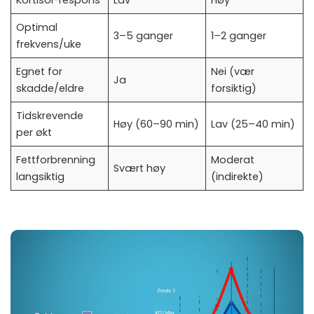
Kortisol-respons
Lav
Høy
Optimal
3–5 ganger
1–2 ganger
frekvens/uke
Egnet for
Nei (vær
Ja
skadde/eldre
forsiktig)
Tidskrevende
Høy (60–90 min)
Lav (25–40 min)
per økt
Fettforbrenning
Moderat
Svært høy
langsiktig
(indirekte)