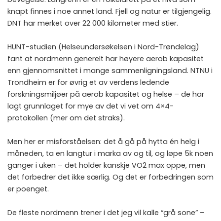
knapt finnes i noe annet land. Fjell og natur er tilgjengelig.
DNT har merket over 22 000 kilometer med stier.
HUNT-studien (Helseundersøkelsen i Nord-Trøndelag)
fant at nordmenn generelt har høyere aerob kapasitet
enn gjennomsnittet i mange sammenligningsland. NTNU i
Trondheim er for øvrig et av verdens ledende
forskningsmiljøer på aerob kapasitet og helse – de har
lagt grunnlaget for mye av det vi vet om 4×4-
protokollen (mer om det straks).
Men her er misforståelsen: det å gå på hytta én helg i
måneden, ta en langtur i marka av og til, og løpe 5k noen
ganger i uken – det holder kanskje VO2 max oppe, men
det forbedrer det ikke særlig. Og det er forbedringen som
er poenget.
De fleste nordmenn trener i det jeg vil kalle “grå sone” –