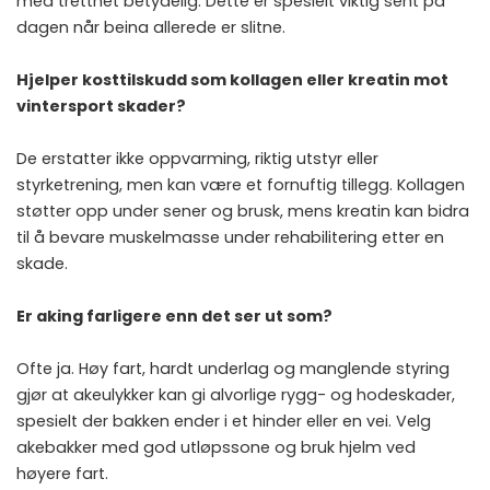
med tretthet betydelig. Dette er spesielt viktig sent på
dagen når beina allerede er slitne.
Hjelper kosttilskudd som kollagen eller kreatin mot
vintersport skader?
De erstatter ikke oppvarming, riktig utstyr eller
styrketrening, men kan være et fornuftig tillegg. Kollagen
støtter opp under sener og brusk, mens kreatin kan bidra
til å bevare muskelmasse under rehabilitering etter en
skade.
Er aking farligere enn det ser ut som?
Ofte ja. Høy fart, hardt underlag og manglende styring
gjør at akeulykker kan gi alvorlige rygg- og hodeskader,
spesielt der bakken ender i et hinder eller en vei. Velg
akebakker med god utløpssone og bruk hjelm ved
høyere fart.