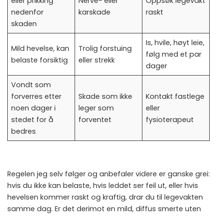
eller prikking
Nerve- eller
Oppsøk legevakt
nedenfor
karskade
raskt
skaden
Is, hvile, høyt leie,
Mild hevelse, kan
Trolig forstuing
følg med et par
belaste forsiktig
eller strekk
dager
Vondt som
forverres etter
Skade som ikke
Kontakt fastlege
noen dager i
leger som
eller
stedet for å
forventet
fysioterapeut
bedres
Regelen jeg selv følger og anbefaler videre er ganske grei:
hvis du ikke kan belaste, hvis leddet ser feil ut, eller hvis
hevelsen kommer raskt og kraftig, drar du til legevakten
samme dag. Er det derimot en mild, diffus smerte uten