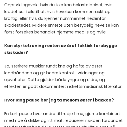
Oppsøk legevakt hvis du ikke kan belaste beinet, hvis
leddet ser feilstilt ut, hvis hevelsen kommer raskt og
kraftig, eller hvis du kjenner nummenhet nedenfor
skadestedet. Mildere smerte uten betydelig hevelse kan
først forsøkes behandlet hjemme med is og hvile.
Kan styrketrening resten av året faktisk forebygge
skiskader?
Ja, sterkere muskler rundt kne og hofte avlaster
leddbåndene og gir bedre kontroll i vridninger og
ujevnheter. Dette gjelder både yngre og eldre, og
effekten er godt dokumentert i idrettsmedisinsk litteratur.
Hvor lang pause bør jeg ta mellom økter i bakken?
En kort pause hver andre til tredje time, gjerne kombinert
med noe å drikke og litt mat, reduserer risikoen forbundet