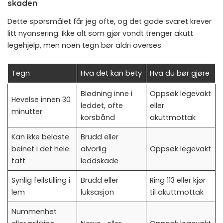
skaden
Dette spørsmålet får jeg ofte, og det gode svaret krever
litt nyansering. Ikke alt som gjør vondt trenger akutt
legehjelp, men noen tegn bør aldri overses.
Tegn
Hva det kan bety
Hva du bør gjøre
Blødning inne i
Oppsøk legevakt
Hevelse innen 30
leddet, ofte
eller
minutter
korsbånd
akuttmottak
Kan ikke belaste
Brudd eller
beinet i det hele
alvorlig
Oppsøk legevakt
tatt
leddskade
Synlig feilstilling i
Brudd eller
Ring 113 eller kjør
lem
luksasjon
til akuttmottak
Nummenhet