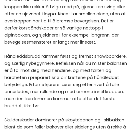
kroppen ikke rekker å følge med på, gjerne i en sving eller
etter en ujevnhet i løypa. Kneet tar smellen alene, uten at
overkroppen har tid til å bremse bevegelsen. Det er
derfor korsbåndskader er så vanlige nettopp i
alpinbakken, og sjeldnere i for eksempel langrenn, der
bevegelsesmønsteret er langt mer lineært.
Håndleddsbrudd rammer først og fremst snowboardere,
og særlig nybegynnere. Refleksen når du mister balansen
er å ta imot deg med hendene, og med farten og
hardheten i preparert snø blir kreftene på håndleddet
betydelige. Erfarne kjørere lærer seg etter hvert å falle
annerledes, mer rullende og med armene inntil kroppen,
men den lærdommen kommer ofte etter det første
bruddet, ikke før.
Skulderskader dominerer på skøytebanen og i skibakken
blant de som faller bakover eller sidelengs uten å rekke å