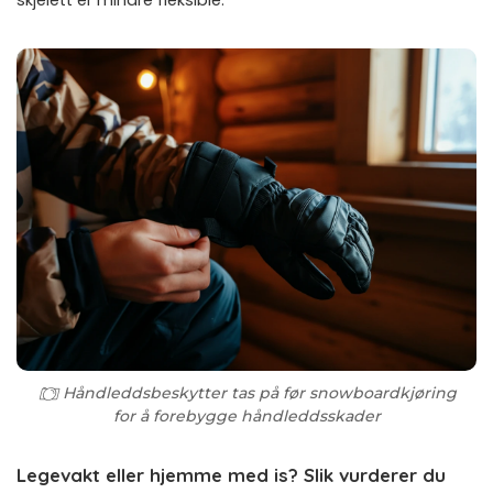
skjelett er mindre fleksible.
Håndleddsbeskytter tas på før snowboardkjøring
for å forebygge håndleddsskader
Legevakt eller hjemme med is? Slik vurderer du