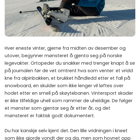
Hver eneste vinter, gjerne fra midten av desember og
utover, begynner mønsteret å gjenta seg på norske
legevakter. Ortopeder du snakker med trenger knapt å se
på journalen før de vet omtrent hva som venter: et vridd
kne fra alpinbakken, et brukket håndledd etter et fall på
snowboard, en skulder som ikke lenger vil løftes over
hodet etter en smell på skøytebanen. Vintersport skader
er ikke tilfeldige uhell som rammer de uheldige. De følger
et mønster som gjentar seg år etter år, og det
mønsteret er faktisk godt dokumentert.
Du har kanskje selv kjent det. Den lille vridningen i kneet
som ikke gjorde vondt der og da, men som hovnet opp