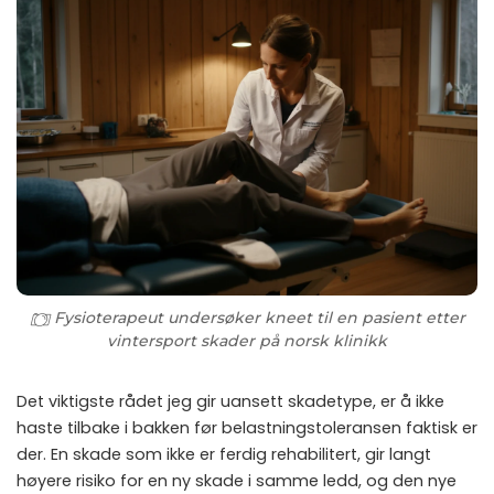
Fysioterapeut undersøker kneet til en pasient etter
vintersport skader på norsk klinikk
Det viktigste rådet jeg gir uansett skadetype, er å ikke
haste tilbake i bakken før belastningstoleransen faktisk er
der. En skade som ikke er ferdig rehabilitert, gir langt
høyere risiko for en ny skade i samme ledd, og den nye