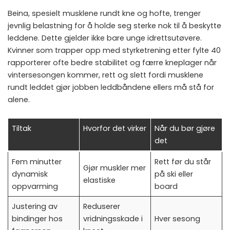
Beina, spesielt musklene rundt kne og hofte, trenger
jevnlig belastning for å holde seg sterke nok til å beskytte
leddene. Dette gjelder ikke bare unge idrettsutøvere.
Kvinner som trapper opp med
styrketrening etter fylte 40
rapporterer ofte bedre stabilitet og færre kneplager når
vintersesongen kommer, rett og slett fordi musklene
rundt leddet gjør jobben leddbåndene ellers må stå for
alene.
Tiltak
Hvorfor det virker
Når du bør gjøre
det
Fem minutter
Rett før du står
Gjør muskler mer
dynamisk
på ski eller
elastiske
oppvarming
board
Justering av
Reduserer
bindinger hos
vridningsskade i
Hver sesong