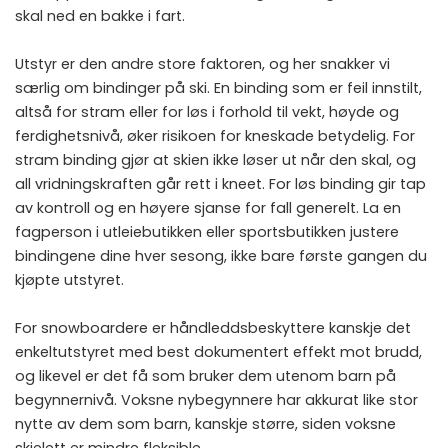
skal ned en bakke i fart.
Utstyr er den andre store faktoren, og her snakker vi
særlig om bindinger på ski. En binding som er feil innstilt,
altså for stram eller for løs i forhold til vekt, høyde og
ferdighetsnivå, øker risikoen for kneskade betydelig. For
stram binding gjør at skien ikke løser ut når den skal, og
all vridningskraften går rett i kneet. For løs binding gir tap
av kontroll og en høyere sjanse for fall generelt. La en
fagperson i utleiebutikken eller sportsbutikken justere
bindingene dine hver sesong, ikke bare første gangen du
kjøpte utstyret.
For snowboardere er håndleddsbeskyttere kanskje det
enkeltutstyret med best dokumentert effekt mot brudd,
og likevel er det få som bruker dem utenom barn på
begynnernivå. Voksne nybegynnere har akkurat like stor
nytte av dem som barn, kanskje større, siden voksne