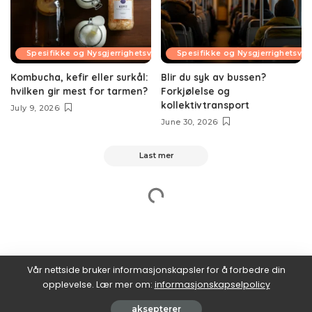
Spesifikke og Nysgjerrighetsvekkende Temaer
Spesifikke og Nysgjerrighetsv
Kombucha, kefir eller surkål:
Blir du syk av bussen?
hvilken gir mest for tarmen?
Forkjølelse og
kollektivtransport
July 9, 2026
June 30, 2026
Last mer
Vår nettside bruker informasjonskapsler for å forbedre din
opplevelse. Lær mer om:
informasjonskapselpolicy
aksepterer