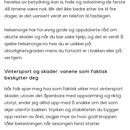
hevelse av betydning, kan is, hvile og avlastning de første
48 timene være nok. Blir det ikke bedre etter tre til fire
dager, er det uansett verdt en telefon til fastlegen.
Helsenorge har for øvrig gode og oppdaterte råd om
akutte skader og når du bør søke hjelp, og det er verdt å
sjekke
helsenorge.no
hvis du er usikker på
alvorlighetsgraden mens du fortsatt er i bakken eller på
vei hjem.
Vintersport og skader: vanene som faktisk
beskytter deg
Når folk spør meg hva som faktisk virker mot vintersport
skader, utover det åpenbare med oppvarming og riktig
utstyr, ender jeg alltid opp med å snakke om det som
skjer utenfor bakken. Styrken og stabiliteten du bygger
opp resten av året, avgjør mye av hvor godt kroppen
tåler belastningen når sesongen først starter.