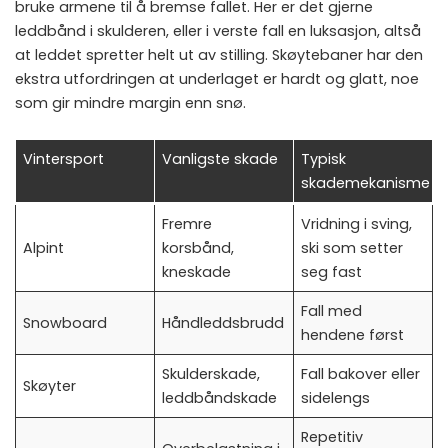
bruke armene til å bremse fallet. Her er det gjerne
leddbånd i skulderen, eller i verste fall en luksasjon, altså
at leddet spretter helt ut av stilling. Skøytebaner har den
ekstra utfordringen at underlaget er hardt og glatt, noe
som gir mindre margin enn snø.
Vintersport
Vanligste skade
Typisk
skademekanisme
Fremre
Vridning i sving,
Alpint
korsbånd,
ski som setter
kneskade
seg fast
Fall med
Snowboard
Håndleddsbrudd
hendene først
Skulderskade,
Fall bakover eller
Skøyter
leddbåndskade
sidelengs
Repetitiv