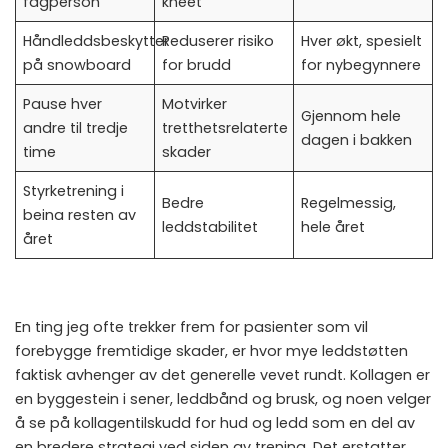
fagperson
kneet
Håndleddsbeskytter
Reduserer risiko
Hver økt, spesielt
på snowboard
for brudd
for nybegynnere
Pause hver
Motvirker
Gjennom hele
andre til tredje
tretthetsrelaterte
dagen i bakken
time
skader
Styrketrening i
Bedre
Regelmessig,
beina resten av
leddstabilitet
hele året
året
En ting jeg ofte trekker frem for pasienter som vil
forebygge fremtidige skader, er hvor mye leddstøtten
faktisk avhenger av det generelle vevet rundt. Kollagen er
en byggestein i sener, leddbånd og brusk, og noen velger
å se på
kollagentilskudd for hud og ledd
som en del av
en bredere strategi ved siden av trening. Det erstatter