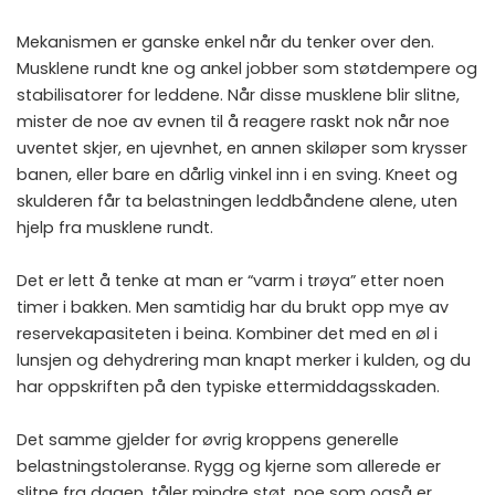
Mekanismen er ganske enkel når du tenker over den.
Musklene rundt kne og ankel jobber som støtdempere og
stabilisatorer for leddene. Når disse musklene blir slitne,
mister de noe av evnen til å reagere raskt nok når noe
uventet skjer, en ujevnhet, en annen skiløper som krysser
banen, eller bare en dårlig vinkel inn i en sving. Kneet og
skulderen får ta belastningen leddbåndene alene, uten
hjelp fra musklene rundt.
Det er lett å tenke at man er “varm i trøya” etter noen
timer i bakken. Men samtidig har du brukt opp mye av
reservekapasiteten i beina. Kombiner det med en øl i
lunsjen og dehydrering man knapt merker i kulden, og du
har oppskriften på den typiske ettermiddagsskaden.
Det samme gjelder for øvrig kroppens generelle
belastningstoleranse. Rygg og kjerne som allerede er
slitne fra dagen, tåler mindre støt, noe som også er