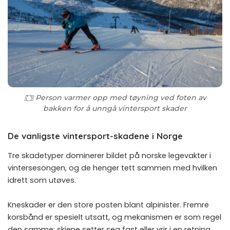
Person varmer opp med tøyning ved foten av
bakken for å unngå vintersport skader
De vanligste vintersport-skadene i Norge
Tre skadetyper dominerer bildet på norske legevakter i
vintersesongen, og de henger tett sammen med hvilken
idrett som utøves.
Kneskader er den store posten blant alpinister. Fremre
korsbånd er spesielt utsatt, og mekanismen er som regel
den samme: skiene setter seg fast eller vrir i en retning