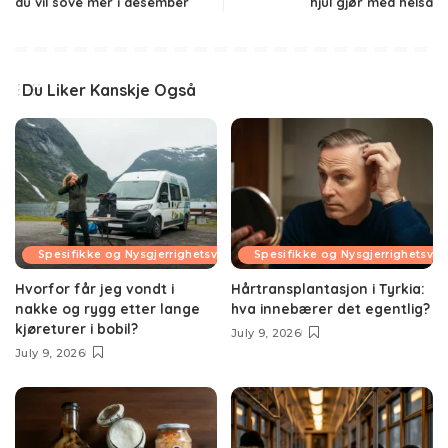
du vil sove mer i desember
hjul gjør med helsa
Du Liker Kanskje Også
Spesifikke og Nysgjerrighetsvekkende Temaer
Spesifikke og Nysgjerrighetsv
Hvorfor får jeg vondt i
Hårtransplantasjon i Tyrkia:
nakke og rygg etter lange
hva innebærer det egentlig?
kjøreturer i bobil?
July 9, 2026
July 9, 2026