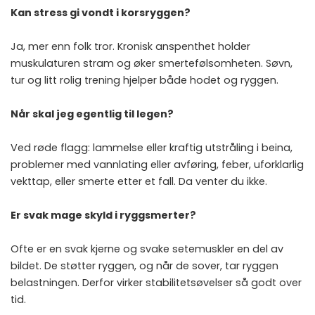
Kan stress gi vondt i korsryggen?
Ja, mer enn folk tror. Kronisk anspenthet holder
muskulaturen stram og øker smertefølsomheten. Søvn,
tur og litt rolig trening hjelper både hodet og ryggen.
Når skal jeg egentlig til legen?
Ved røde flagg: lammelse eller kraftig utstråling i beina,
problemer med vannlating eller avføring, feber, uforklarlig
vekttap, eller smerte etter et fall. Da venter du ikke.
Er svak mage skyld i ryggsmerter?
Ofte er en svak kjerne og svake setemuskler en del av
bildet. De støtter ryggen, og når de sover, tar ryggen
belastningen. Derfor virker stabilitetsøvelser så godt over
tid.