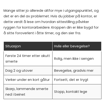
Mange sitter jo allerede altfor mye i utgangspunktet, og
det er en del av problemet. Hvis du jobber på kontor, er
dette verdt å lese om hvordan
sittestilling påvirker
ryggen for kontorarbeidere
. Kroppen din er ikke bygd for
å sitte foroverlent i åtte timer, og den sier fra.
Situasjon
Hvile eller bevegelse?
Første 24 timer etter akutt
Rolig, men ikke i sengen
smerte
Dag 2 og utover
Bevegelse, gradvis mer
Verker under en kort gåtur
Fortsett, det er trygt
Skarp, lammende smerte
Stopp, kontakt lege
ned i beinet