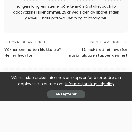
Tidligere langrennstrener på elitenivå, nå styrkecoach for
godt voksne i Lillehammer. 25 år ved siden av sporet. Ingen
genvei — bare protokoll, søvn og tålmodighet.
FORRIGE ARTIKKEL
NESTE ARTIKKEL
Våkner om natten klokka tre?
17. mai-tretthet: hvorfor
Her er hvorfor
nasjonaldagen tapper deg helt
Vår nettside bruker informasjonskapsler for å forbedre din
Du Liker Kanskje Også
opplevelse. Lær mer om:
informasjonskapselpolicy
aksepterer
Spesifikke og Nysgjerrighetsvekkende Temaer
Spesifikke og Nysgjerrighetsv