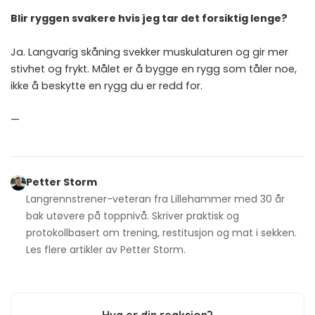
Blir ryggen svakere hvis jeg tar det forsiktig lenge?
Ja. Langvarig skåning svekker muskulaturen og gir mer
stivhet og frykt. Målet er å bygge en rygg som tåler noe,
ikke å beskytte en rygg du er redd for.
—
Petter Storm
Langrennstrener-veteran fra Lillehammer med 30 år
bak utøvere på toppnivå. Skriver praktisk og
protokollbasert om trening, restitusjon og mat i sekken.
Les flere artikler av
Petter Storm
.
Hva er din reaksjon?