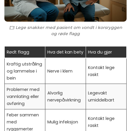
Lege snakker med pasient om vondt i korsryggen
og røde flagg
Rødt flagg
Hva det kan bety
Hva du gjør
Kraftig utstråling
Kontakt lege
og lammelse i
Nerve i klem
raskt
bein
Problemer med
Alvorlig
Legevakt
vannlating eller
nervepåvirkning
umiddelbart
avføring
Feber sammen
Kontakt lege
med
Mulig infeksjon
raskt
ryggsmerter