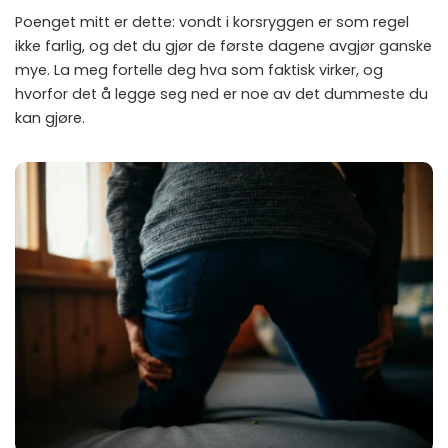
Poenget mitt er dette: vondt i korsryggen er som regel
ikke farlig, og det du gjør de første dagene avgjør ganske
mye. La meg fortelle deg hva som faktisk virker, og
hvorfor det å legge seg ned er noe av det dummeste du
kan gjøre.