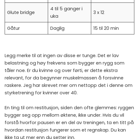
4 til 5 ganger i
Glute bridge
3 x 12
uka
Gåtur
Daglig
15 til 20 min
Legg merke til at ingen av disse er tunge. Det er lav
belastning og høy frekvens som bygger en rygg som
tåler noe. Er du kvinne og over førti, er dette ekstra
relevant, for da begynner muskelmassen å forsvinne
raskere. Jeg har skrevet mer om nettopp det i denne om
styrketrening for kvinner over 40
.
En ting til om restitusjon, siden den ofte glemmes: ryggen
bygger seg opp mellom øktene, ikke under. Hvis du vil
forstå hvorfor pausen er en del av treningen, ta en titt på
hvordan
restitusjon fungerer som et regnskap
. Du kan
ikke ta ut mer enn du setter inn.