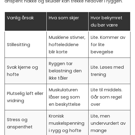
anspent nakke og skulder kan trekke nedover i ryggen.
Vanlig årsak
Hva som skjer
Hvor bekymret
du bør være
Musklene stivner,
Lite. Kommer av
Stillesitting
hofteleddene
for lite
blir korte
bevegelse
Ryggen tar
Svak kjerne og
Lite. Løses med
belastning den
hofte
trening
ikke tåler
Muskulaturen
Lite til middels.
Plutselig løft eller
låser seg som
Går som regel
vridning
en beskyttelse
over
Kronisk
Lite, men
Stress og
muskelspenning
undervurdert av
anspenthet
i rygg og hofte
mange