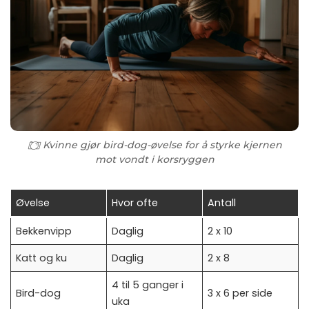
Kvinne gjør bird-dog-øvelse for å styrke kjernen
mot vondt i korsryggen
Øvelse
Hvor ofte
Antall
Bekkenvipp
Daglig
2 x 10
Katt og ku
Daglig
2 x 8
4 til 5 ganger i
Bird-dog
3 x 6 per side
uka