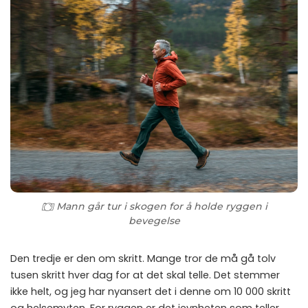
Mann går tur i skogen for å holde ryggen i
bevegelse
Den tredje er den om skritt. Mange tror de må gå tolv
tusen skritt hver dag for at det skal telle. Det stemmer
ikke helt, og jeg har nyansert det i denne om
10 000 skritt
og helsemyten
. For ryggen er det jevnheten som teller,