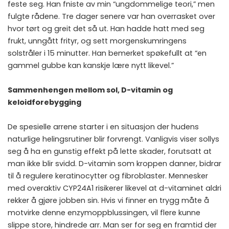
feste seg. Han fniste av min “ungdommelige teori,” men
fulgte rådene. Tre dager senere var han overrasket over
hvor tørt og greit det så ut. Han hadde hatt med seg
frukt, unngått frityr, og sett morgenskumringens
solstråler i 15 minutter. Han bemerket spøkefullt at “en
gammel gubbe kan kanskje lære nytt likevel.”
Sammenhengen mellom sol, D-vitamin og
keloidforebygging
De spesielle arrene starter i en situasjon der hudens
naturlige helingsrutiner blir forvrengt. Vanligvis viser sollys
seg å ha en gunstig effekt på lette skader, forutsatt at
man ikke blir svidd. D-vitamin som kroppen danner, bidrar
til å regulere keratinocytter og fibroblaster. Mennesker
med overaktiv CYP24A1 risikerer likevel at d-vitaminet aldri
rekker å gjøre jobben sin. Hvis vi finner en trygg måte å
motvirke denne enzymoppblussingen, vil flere kunne
slippe store, hindrede arr. Man ser for seg en framtid der