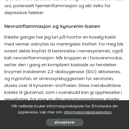
uro, potensielt hjerneinflammasjon og økt risiko for
depressive følelser.
Nevroinflammasjon og kynurenin-banen
Enkelte ganger har jeg lurt på hvorfor en koselig kveld
med venner avbrytes av meningsløs tristhet. For meg ble
svaret delvis knyttet til betennelse i nervesystemet, også
kalt nevroinflammasjon. Når kroppen er i forsvarsmodus,
setter den i gang en komplisert kaskade av hendelser.
Enzymet indoleamin 2,3-dioksygenase (IDO) aktiviseres,
og tryptofan, et aminosyrebyggestein for serotonin,
sluses over til kynurenin-stoffveien. Disse metabolittene
kobles til glutamat, som i overskudd kan gi opphisselse i
nervebaner. For mye av den nevrotransmitteren skader
nervecellene. Selv leste jeg en interessant rapport i Brain
Vår nettside bruker informasjonskapsler for å forbedre din
opplevelse. Lær mer om:
informasjonskapselpolicy
Research Bulletin (2024), som påpekte at en slik
betennelsesdrevet mekanisme kan bidra til nedstemthet,
aksepterer
kort lunte og en følelse av tomhet.