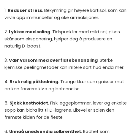
1.
Reduser stress
. Bekymring gir høyere kortisol, som kan
virvle opp immunceller og øke arrreaksjoner.
2.
Lykkes med soling
. Tidspunkter med mild sol, pluss
skånsom eksponering, hjelper deg å produsere en
naturlig D-boost.
3.
Vær varsom med overflatebehandling
. Sterke
kjemiske peelingmetoder kan irritere sart hud enda mer.
4.
Bruk rolig påkledning
. Trange klær som gnisser mot
arr kan forverre kløe og betennelse.
5.
Sjekk kostholdet
. Fisk, eggeplommer, lever og enkelte
sopp kan bidra litt til D-lagrene. Likevel er solen den
fremste kilden for de fleste.
6.
Unngå unødvendig solbrenthet
. Rødhet som