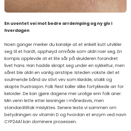
En uventet vei mot bedre arrdemping og ny giv i
hverdagen
Noen ganger merker du kanskje at et enkelt kutt utvikler
seg til et hardt, opphøyd område som aldri roer seg. En
kompis opplevde at et lite sår på skulderen forandret
livet hans. Han hadde skrapt seg under en sykkeltur, men
såret ble aldri en vanlig arrstripe. Isteden vokste det et
svulmende bånd av stivt vev som klødde, stakk og
skapte frustrasjon. Folk flest kaller slike fortykkede arr for
keloider. De kan gjøre dagene mer urolige enn folk aner.
Min venn lette etter løsninger i månedsvis, men
standardtiltak mislyktes. Senere leste vi sammen om
betydningen av vitamin D og hvordan et enzym ved navn
CYP24A1 kan dominere prosessen.