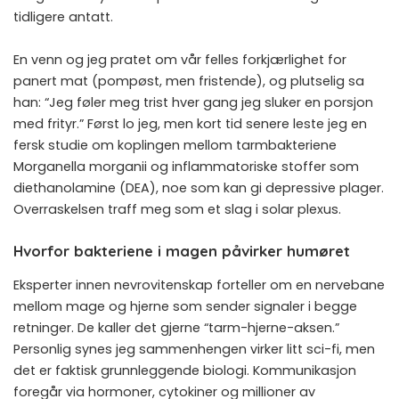
tidligere antatt.
En venn og jeg pratet om vår felles forkjærlighet for
panert mat (pompøst, men fristende), og plutselig sa
han: “Jeg føler meg trist hver gang jeg sluker en porsjon
med frityr.” Først lo jeg, men kort tid senere leste jeg en
fersk studie om koplingen mellom tarmbakteriene
Morganella morganii og inflammatoriske stoffer som
diethanolamine (DEA), noe som kan gi depressive plager.
Overraskelsen traff meg som et slag i solar plexus.
Hvorfor bakteriene i magen påvirker humøret
Eksperter innen nevrovitenskap forteller om en nervebane
mellom mage og hjerne som sender signaler i begge
retninger. De kaller det gjerne “tarm-hjerne-aksen.”
Personlig synes jeg sammenhengen virker litt sci-fi, men
det er faktisk grunnleggende biologi. Kommunikasjon
foregår via hormoner, cytokiner og millioner av