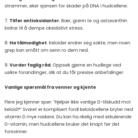
strammer, øker sjansen for skader på DNA i hudcellene.
7.
Tilfør antioksidanter
. Bær, grønn te og astaxanthin
bidrar til å dempe oksidativt stress.
8.
Ha tålmodighet
. Keloider endrer seg sakte, men noen
grep kan smått om senn ro dem ned.
9.
Vurder faglig råd
. Oppsøk gjerne en hudlege ved
usikre forandringer, slik at du får presise anbefalinger.
Vanlige spørsmål fra venner og kjente
Flere jeg kjenner spør: “Hjelper ikke vanlige D-tilskudd mot
keloid?” Svaret er komplisert fordi keloidcellene bryter ned
vitamin D mye raskere. Du kan ha rikelig med sirkulerende
D-vitamin, men hudcellene bruker det knapt før det
forsvinner.