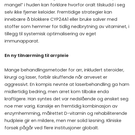
mangel” i huden kan forklare hvorfor oralt tilskudd i seg
selv ikke fjerner keloider. Fremtidige strategier kan
innebære å blokkere CYP24A1 eller bruke salver med
stoffer som hemmer for tidlig nedbrytning av vitaminet, i
tillegg til systemisk optimalisering av eget
immunapparat.
En ny tilnærming til arrpleie
Mange behandlingsmetoder for arr, inkludert steroider,
kirurgi og laser, forblir skuffende når arrvevet er
aggressivt. En kompis nevnte at laserbehandling ga ham
midlertidig bedring, men arret kom tilbake enda
kraftigere. Han syntes det var nedslående og ønsket seg
noe mer varig. Kanskje en fremtidig kombinasjon av
enzymhemming, målrettet D-vitamin og rehabiliterende
hudpleie gir en mildere, men mer solid løsning. Kliniske
forsøk pågår ved flere institusjoner globalt.