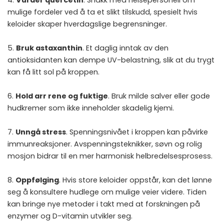
4.
Vurder quercetin
. Snakk med helsepersonell om
mulige fordeler ved å ta et slikt tilskudd, spesielt hvis
keloider skaper hverdagslige begrensninger.
5.
Bruk astaxanthin
. Et daglig inntak av den
antioksidanten kan dempe UV-belastning, slik at du trygt
kan få litt sol på kroppen.
6.
Hold arr rene og fuktige
. Bruk milde salver eller gode
hudkremer som ikke inneholder skadelig kjemi.
7.
Unngå stress
. Spenningsnivået i kroppen kan påvirke
immunreaksjoner. Avspenningsteknikker, søvn og rolig
mosjon bidrar til en mer harmonisk helbredelsesprosess.
8.
Oppfølging
. Hvis store keloider oppstår, kan det lønne
seg å konsultere hudlege om mulige veier videre. Tiden
kan bringe nye metoder i takt med at forskningen på
enzymer og D-vitamin utvikler seg.