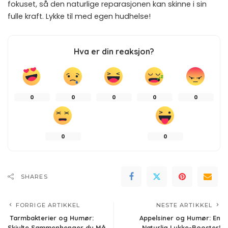
fokuset, så den naturlige reparasjonen kan skinne i sin
fulle kraft. Lykke til med egen hudhelse!
Hva er din reaksjon?
0
0
0
0
0
0
0
SHARES
FORRIGE ARTIKKEL
NESTE ARTIKKEL
Tarmbakterier og Humør:
Appelsiner og Humør: En
Skjulte Sammenhenger du Må
Naturlig Lykke-Booster!