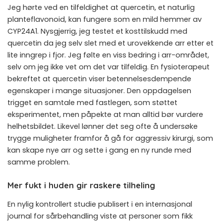
Jeg hørte ved en tilfeldighet at quercetin, et naturlig
planteflavonoid, kan fungere som en mild hemmer av
CYP24A1. Nysgjerrig, jeg testet et kosttilskudd med
quercetin da jeg selv slet med et urovekkende arr etter et
lite inngrep i fjor. Jeg følte en viss bedring i arr-området,
selv om jeg ikke vet om det var tilfeldig. En fysioterapeut
bekreftet at quercetin viser betennelsesdempende
egenskaper i mange situasjoner. Den oppdagelsen
trigget en samtale med fastlegen, som støttet
eksperimentet, men påpekte at man alltid bør vurdere
helhetsbildet. Likevel lønner det seg ofte å undersøke
trygge muligheter framfor å gå for aggressiv kirurgi, som
kan skape nye arr og sette i gang en ny runde med
samme problem.
Mer fukt i huden gir raskere tilheling
En nylig kontrollert studie publisert i en internasjonal
journal for sårbehandling viste at personer som fikk