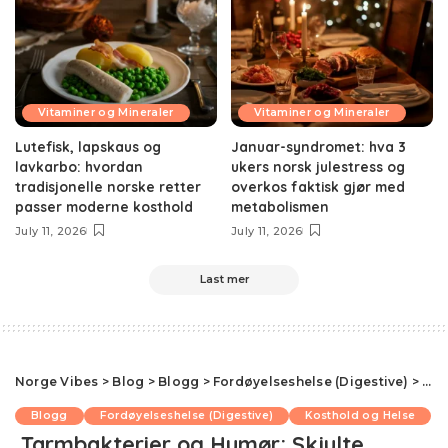
Vitaminer og Mineraler
Vitaminer og Mineraler
Lutefisk, lapskaus og
Januar-syndromet: hva 3
lavkarbo: hvordan
ukers norsk julestress og
tradisjonelle norske retter
overkos faktisk gjør med
passer moderne kosthold
metabolismen
July 11, 2026
July 11, 2026
Last mer
Norge Vibes
>
Blog
>
Blogg
>
Fordøyelseshelse (Digestive)
>
Tar
Blogg
Fordøyelseshelse (Digestive)
Kosthold og Helse
Tarmbakterier og Humør: Skjulte