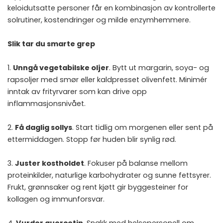
keloidutsatte personer får en kombinasjon av kontrollerte
solrutiner, kostendringer og milde enzymhemmere.
Slik tar du smarte grep
1.
Unngå vegetabilske oljer
. Bytt ut margarin, soya- og
rapsoljer med smør eller kaldpresset olivenfett. Minimér
inntak av frityrvarer som kan drive opp
inflammasjonsnivået.
2.
Få daglig sollys
. Start tidlig om morgenen eller sent på
ettermiddagen. Stopp før huden blir synlig rød.
3.
Juster kostholdet
. Fokuser på balanse mellom
proteinkilder, naturlige karbohydrater og sunne fettsyrer.
Frukt, grønnsaker og rent kjøtt gir byggesteiner for
kollagen og immunforsvar.