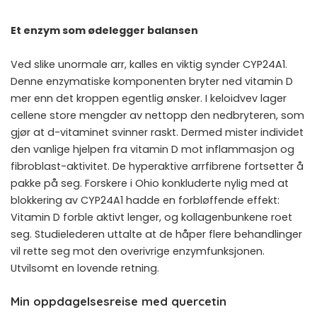
Et enzym som ødelegger balansen
Ved slike unormale arr, kalles en viktig synder CYP24A1.
Denne enzymatiske komponenten bryter ned vitamin D
mer enn det kroppen egentlig ønsker. I keloidvev lager
cellene store mengder av nettopp den nedbryteren, som
gjør at d-vitaminet svinner raskt. Dermed mister individet
den vanlige hjelpen fra vitamin D mot inflammasjon og
fibroblast-aktivitet. De hyperaktive arrfibrene fortsetter å
pakke på seg. Forskere i Ohio konkluderte nylig med at
blokkering av CYP24A1 hadde en forbløffende effekt:
Vitamin D forble aktivt lenger, og kollagenbunkene roet
seg. Studielederen uttalte at de håper flere behandlinger
vil rette seg mot den overivrige enzymfunksjonen.
Utvilsomt en lovende retning.
Min oppdagelsesreise med quercetin