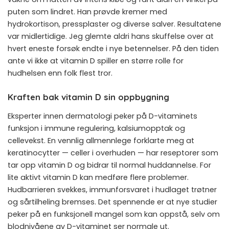
puten som lindret. Han prøvde kremer med
hydrokortison, pressplaster og diverse salver. Resultatene
var midlertidige. Jeg glemte aldri hans skuffelse over at
hvert eneste forsøk endte i nye betennelser. På den tiden
ante vi ikke at vitamin D spiller en større rolle for
hudhelsen enn folk flest tror.
Kraften bak vitamin D sin oppbygning
Eksperter innen dermatologi peker på D-vitaminets
funksjon i immune regulering, kalsiumopptak og
cellevekst. En vennlig allmennlege forklarte meg at
keratinocytter — celler i overhuden — har reseptorer som
tar opp vitamin D og bidrar til normal huddannelse. For
lite aktivt vitamin D kan medføre flere problemer.
Hudbarrieren svekkes, immunforsvaret i hudlaget trøtner
og sårtilheling bremses. Det spennende er at nye studier
peker på en funksjonell mangel som kan oppstå, selv om
blodnivåene av D-vitaminet ser normale ut.