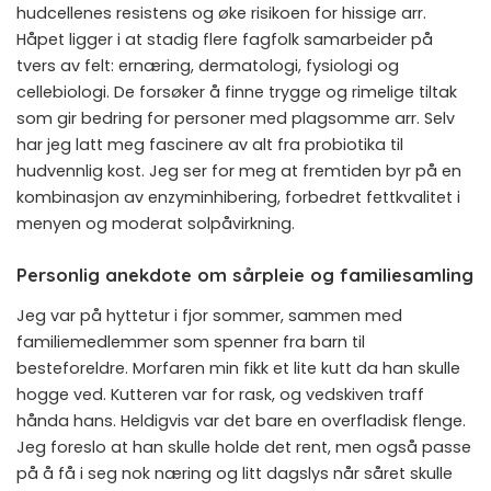
hudcellenes resistens og øke risikoen for hissige arr.
Håpet ligger i at stadig flere fagfolk samarbeider på
tvers av felt: ernæring, dermatologi, fysiologi og
cellebiologi. De forsøker å finne trygge og rimelige tiltak
som gir bedring for personer med plagsomme arr. Selv
har jeg latt meg fascinere av alt fra probiotika til
hudvennlig kost. Jeg ser for meg at fremtiden byr på en
kombinasjon av enzyminhibering, forbedret fettkvalitet i
menyen og moderat solpåvirkning.
Personlig anekdote om sårpleie og familiesamling
Jeg var på hyttetur i fjor sommer, sammen med
familiemedlemmer som spenner fra barn til
besteforeldre. Morfaren min fikk et lite kutt da han skulle
hogge ved. Kutteren var for rask, og vedskiven traff
hånda hans. Heldigvis var det bare en overfladisk flenge.
Jeg foreslo at han skulle holde det rent, men også passe
på å få i seg nok næring og litt dagslys når såret skulle