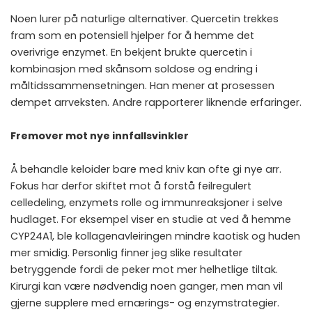
Noen lurer på naturlige alternativer. Quercetin trekkes
fram som en potensiell hjelper for å hemme det
overivrige enzymet. En bekjent brukte quercetin i
kombinasjon med skånsom soldose og endring i
måltidssammensetningen. Han mener at prosessen
dempet arrveksten. Andre rapporterer liknende erfaringer.
Fremover mot nye innfallsvinkler
Å behandle keloider bare med kniv kan ofte gi nye arr.
Fokus har derfor skiftet mot å forstå feilregulert
celledeling, enzymets rolle og immunreaksjoner i selve
hudlaget. For eksempel viser en studie at ved å hemme
CYP24A1, ble kollagenavleiringen mindre kaotisk og huden
mer smidig. Personlig finner jeg slike resultater
betryggende fordi de peker mot mer helhetlige tiltak.
Kirurgi kan være nødvendig noen ganger, men man vil
gjerne supplere med ernærings- og enzymstrategier.