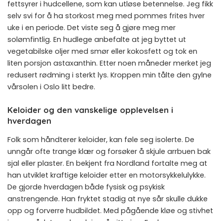
fettsyrer i hudcellene, som kan utløse betennelse. Jeg fikk
selv svi for å ha storkost meg med pommes frites hver
uke i en periode. Det viste seg å gjøre meg mer
solømfintlig. En hudlege anbefalte at jeg byttet ut
vegetabilske oljer med smør eller kokosfett og tok en
liten porsjon astaxanthin. Etter noen måneder merket jeg
redusert rødming i sterkt lys. Kroppen min tålte den gylne
vårsolen i Oslo litt bedre.
Keloider og den vanskelige opplevelsen i
hverdagen
Folk som håndterer keloider, kan føle seg isolerte. De
unngår ofte trange klær og forsøker å skjule arrbuen bak
sjal eller plaster. En bekjent fra Nordland fortalte meg at
han utviklet kraftige keloider etter en motorsykkelulykke.
De gjorde hverdagen både fysisk og psykisk
anstrengende. Han fryktet stadig at nye sår skulle dukke
opp og forverre hudbildet. Med pågående kløe og stivhet