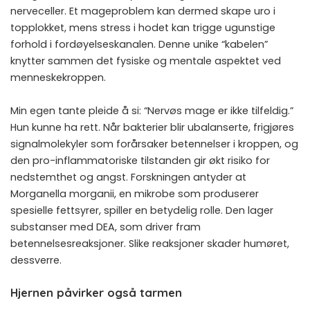
nerveceller. Et mageproblem kan dermed skape uro i
topplokket, mens stress i hodet kan trigge ugunstige
forhold i fordøyelseskanalen. Denne unike “kabelen”
knytter sammen det fysiske og mentale aspektet ved
menneskekroppen.
Min egen tante pleide å si: “Nervøs mage er ikke tilfeldig.”
Hun kunne ha rett. Når bakterier blir ubalanserte, frigjøres
signalmolekyler som forårsaker betennelser i kroppen, og
den pro-inflammatoriske tilstanden gir økt risiko for
nedstemthet og angst. Forskningen antyder at
Morganella morganii, en mikrobe som produserer
spesielle fettsyrer, spiller en betydelig rolle. Den lager
substanser med DEA, som driver fram
betennelsesreaksjoner. Slike reaksjoner skader humøret,
dessverre.
Hjernen påvirker også tarmen