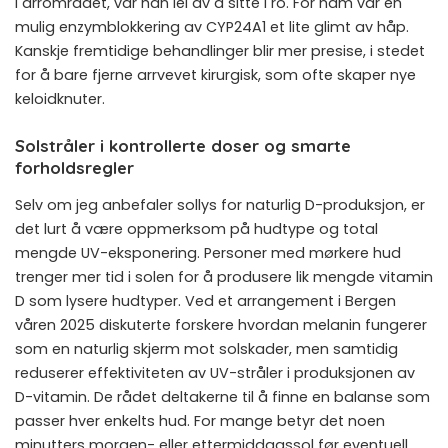
i arrområdet, var han lei av å sitte i ro. For ham var en
mulig enzymblokkering av CYP24A1 et lite glimt av håp.
Kanskje fremtidige behandlinger blir mer presise, i stedet
for å bare fjerne arrvevet kirurgisk, som ofte skaper nye
keloidknuter.
Solstråler i kontrollerte doser og smarte
forholdsregler
Selv om jeg anbefaler sollys for naturlig D-produksjon, er
det lurt å være oppmerksom på hudtype og total
mengde UV-eksponering. Personer med mørkere hud
trenger mer tid i solen for å produsere lik mengde vitamin
D som lysere hudtyper. Ved et arrangement i Bergen
våren 2025 diskuterte forskere hvordan melanin fungerer
som en naturlig skjerm mot solskader, men samtidig
reduserer effektiviteten av UV-stråler i produksjonen av
D-vitamin. De rådet deltakerne til å finne en balanse som
passer hver enkelts hud. For mange betyr det noen
minutters morgen- eller ettermiddagssol før eventuell