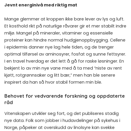
Jevnt energinivå med riktig mat
Mange glemmer at kroppen ikke bare lever av lys og luft.
Et kosthold rikt på naturlige råvarer gir et mer stabilt indre
miljø. Mangel på mineraler, vitaminer og essensielle
proteiner kan hindre normal hudgjenoppbygging. Cellene
i epidermis danner nye lag hele tiden, og de trenger
optimal tilførsel av aminosyrer, fosfat og sunne fettsyrer.
I en travel hverdag er det lett å gå for raske løsninger. En
bekjent lo av min nye vane med å ta med “niste av rent
kjøtt, rotgrønnsaker og litt bær,” men han ble senere
inspirert da han så hvor stabil formen min ble.
Behovet for vedvarende forskning og oppdaterte
råd
Vitenskapen utvikler seg fort, og det publiseres stadig
nye data. Folk som jobber i hudavdelinger på sykehus i
Norge, påpeker at overskudd av linolsyre kan svekke