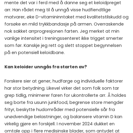
mente det var i ferd med å danne seg et keloidpreget
arr. Han rådet meg til å unngå visse hudfiendtlige
matvarer, øke D-vitamininntaket med kvalitetstilskudd og
forsøke en mild trykkbandasje på armen. Overraskende
nok sakket arrprogresjonen farten. Jeg merket at min
vanlige intensitet i treningssenteret ikke trigget smerter
som før. Kanskje jeg rett og slett stoppet begynnelsen
på en potensiell keloidbane.
Kan keloider unngås fra starten av?
Forskere sier at gener, hudfarge og individuelle faktorer
har stor betydning. Likevel virker det som folk som tar
grep tidlig, minimerer faren for ukontrollerte arr. Å holdes
seg borte fra usunn junkfood, begrense store mengder
frityr, beskytte hudområder med potensielle sår fra
unødvendige belastninger, og balansere vitamin D kan
virkelig gjøre en forskjell. I november 2024 dukket en
omtale opp i flere medisinske blader, som antydet at