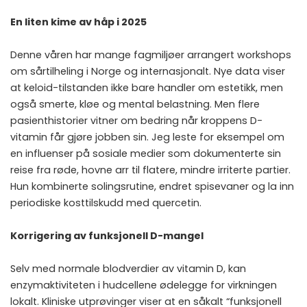
En liten kime av håp i 2025
Denne våren har mange fagmiljøer arrangert workshops
om sårtilheling i Norge og internasjonalt. Nye data viser
at keloid-tilstanden ikke bare handler om estetikk, men
også smerte, kløe og mental belastning. Men flere
pasienthistorier vitner om bedring når kroppens D-
vitamin får gjøre jobben sin. Jeg leste for eksempel om
en influenser på sosiale medier som dokumenterte sin
reise fra røde, hovne arr til flatere, mindre irriterte partier.
Hun kombinerte solingsrutine, endret spisevaner og la inn
periodiske kosttilskudd med quercetin.
Korrigering av funksjonell D-mangel
Selv med normale blodverdier av vitamin D, kan
enzymaktiviteten i hudcellene ødelegge for virkningen
lokalt. Kliniske utprøvinger viser at en såkalt “funksjonell