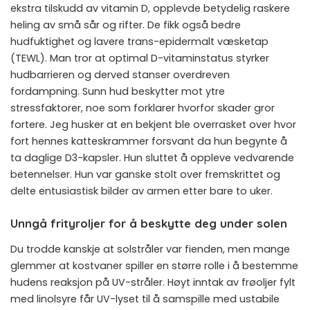
ekstra tilskudd av vitamin D, opplevde betydelig raskere
heling av små sår og rifter. De fikk også bedre
hudfuktighet og lavere trans-epidermalt væsketap
(TEWL). Man tror at optimal D-vitaminstatus styrker
hudbarrieren og derved stanser overdreven
fordampning. Sunn hud beskytter mot ytre
stressfaktorer, noe som forklarer hvorfor skader gror
fortere. Jeg husker at en bekjent ble overrasket over hvor
fort hennes katteskrammer forsvant da hun begynte å
ta daglige D3-kapsler. Hun sluttet å oppleve vedvarende
betennelser. Hun var ganske stolt over fremskrittet og
delte entusiastisk bilder av armen etter bare to uker.
Unngå frityroljer for å beskytte deg under solen
Du trodde kanskje at solstråler var fienden, men mange
glemmer at kostvaner spiller en større rolle i å bestemme
hudens reaksjon på UV-stråler. Høyt inntak av frøoljer fylt
med linolsyre får UV-lyset til å samspille med ustabile