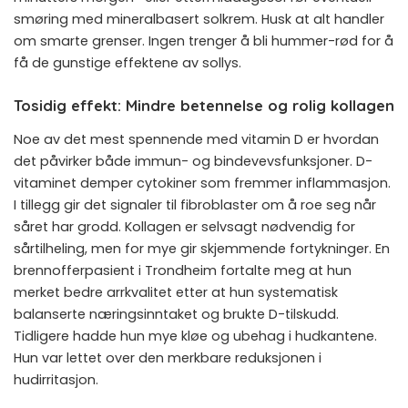
smøring med mineralbasert solkrem. Husk at alt handler
om smarte grenser. Ingen trenger å bli hummer-rød for å
få de gunstige effektene av sollys.
Tosidig effekt: Mindre betennelse og rolig kollagen
Noe av det mest spennende med vitamin D er hvordan
det påvirker både immun- og bindevevsfunksjoner. D-
vitaminet demper cytokiner som fremmer inflammasjon.
I tillegg gir det signaler til fibroblaster om å roe seg når
såret har grodd. Kollagen er selvsagt nødvendig for
sårtilheling, men for mye gir skjemmende fortykninger. En
brennofferpasient i Trondheim fortalte meg at hun
merket bedre arrkvalitet etter at hun systematisk
balanserte næringsinntaket og brukte D-tilskudd.
Tidligere hadde hun mye kløe og ubehag i hudkantene.
Hun var lettet over den merkbare reduksjonen i
hudirritasjon.