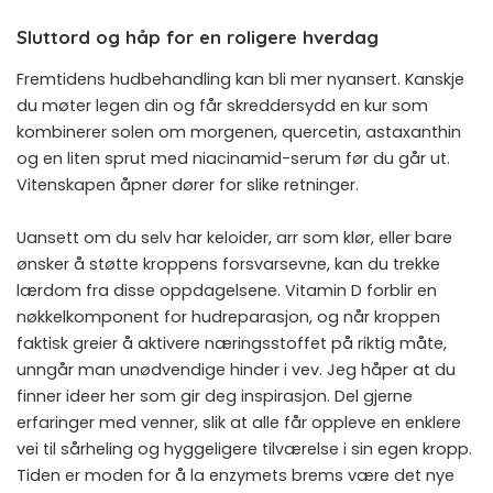
Sluttord og håp for en roligere hverdag
Fremtidens hudbehandling kan bli mer nyansert. Kanskje
du møter legen din og får skreddersydd en kur som
kombinerer solen om morgenen, quercetin, astaxanthin
og en liten sprut med niacinamid-serum før du går ut.
Vitenskapen åpner dører for slike retninger.
Uansett om du selv har keloider, arr som klør, eller bare
ønsker å støtte kroppens forsvarsevne, kan du trekke
lærdom fra disse oppdagelsene. Vitamin D forblir en
nøkkelkomponent for hudreparasjon, og når kroppen
faktisk greier å aktivere næringsstoffet på riktig måte,
unngår man unødvendige hinder i vev. Jeg håper at du
finner ideer her som gir deg inspirasjon. Del gjerne
erfaringer med venner, slik at alle får oppleve en enklere
vei til sårheling og hyggeligere tilværelse i sin egen kropp.
Tiden er moden for å la enzymets brems være det nye