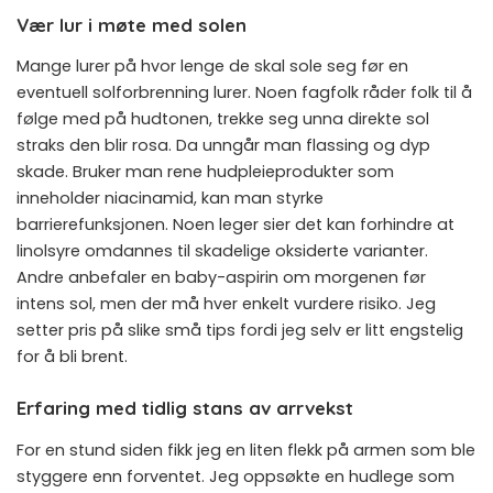
Vær lur i møte med solen
Mange lurer på hvor lenge de skal sole seg før en
eventuell solforbrenning lurer. Noen fagfolk råder folk til å
følge med på hudtonen, trekke seg unna direkte sol
straks den blir rosa. Da unngår man flassing og dyp
skade. Bruker man rene hudpleieprodukter som
inneholder niacinamid, kan man styrke
barrierefunksjonen. Noen leger sier det kan forhindre at
linolsyre omdannes til skadelige oksiderte varianter.
Andre anbefaler en baby-aspirin om morgenen før
intens sol, men der må hver enkelt vurdere risiko. Jeg
setter pris på slike små tips fordi jeg selv er litt engstelig
for å bli brent.
Erfaring med tidlig stans av arrvekst
For en stund siden fikk jeg en liten flekk på armen som ble
styggere enn forventet. Jeg oppsøkte en hudlege som