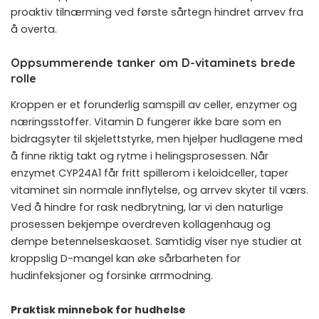
proaktiv tilnærming ved første sårtegn hindret arrvev fra
å overta.
Oppsummerende tanker om D-vitaminets brede
rolle
Kroppen er et forunderlig samspill av celler, enzymer og
næringsstoffer. Vitamin D fungerer ikke bare som en
bidragsyter til skjelettstyrke, men hjelper hudlagene med
å finne riktig takt og rytme i helingsprosessen. Når
enzymet CYP24A1 får fritt spillerom i keloidceller, taper
vitaminet sin normale innflytelse, og arrvev skyter til værs.
Ved å hindre for rask nedbrytning, lar vi den naturlige
prosessen bekjempe overdreven kollagenhaug og
dempe betennelseskaoset. Samtidig viser nye studier at
kroppslig D-mangel kan øke sårbarheten for
hudinfeksjoner og forsinke arrmodning.
Praktisk minnebok for hudhelse