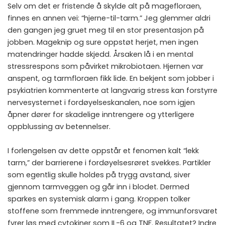
Selv om det er fristende å skylde alt på magefloraen,
finnes en annen vei: “hjerne-til-tarm.” Jeg glemmer aldri
den gangen jeg gruet meg til en stor presentasjon på
jobben. Mageknip og sure oppstøt herjet, men ingen
matendringer hadde skjedd. Årsaken lå i en mental
stressrespons som påvirket mikrobiotaen. Hjernen var
anspent, og tarmfloraen fikk lide. En bekjent som jobber i
psykiatrien kommenterte at langvarig stress kan forstyrre
nervesystemet i fordøyelseskanalen, noe som igjen
åpner dører for skadelige inntrengere og ytterligere
oppblussing av betennelser.
I forlengelsen av dette oppstår et fenomen kalt “lekk
tarm,” der barrierene i fordøyelsesrøret svekkes. Partikler
som egentlig skulle holdes på trygg avstand, siver
gjennom tarmveggen og går inn i blodet. Dermed
sparkes en systemisk alarm i gang. Kroppen tolker
stoffene som fremmede inntrengere, og immunforsvaret
fyrer løs med cytokiner som IL-6 og TNF. Resultatet? Indre