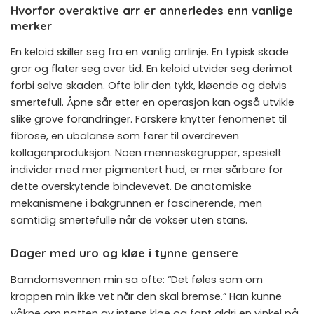
Hvorfor overaktive arr er annerledes enn vanlige
merker
En keloid skiller seg fra en vanlig arrlinje. En typisk skade
gror og flater seg over tid. En keloid utvider seg derimot
forbi selve skaden. Ofte blir den tykk, kløende og delvis
smertefull. Åpne sår etter en operasjon kan også utvikle
slike grove forandringer. Forskere knytter fenomenet til
fibrose, en ubalanse som fører til overdreven
kollagenproduksjon. Noen menneskegrupper, spesielt
individer med mer pigmentert hud, er mer sårbare for
dette overskytende bindevevet. De anatomiske
mekanismene i bakgrunnen er fascinerende, men
samtidig smertefulle når de vokser uten stans.
Dager med uro og kløe i tynne gensere
Barndomsvennen min sa ofte: “Det føles som om
kroppen min ikke vet når den skal bremse.” Han kunne
våkne om natten av intens kløe og fant aldri en vinkel på