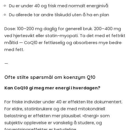
Du er under 40 og frisk med normalt energinivå
Du allerede tar andre tilskudd uten å ha en plan
Dose: 100–200 mg daglig for generell bruk. 200–400 mg
ved hjertesvikt eller statin-myopati. Ta det med et fettrikt
måltid — CoQ10 er fettløselig og absorberes mye bedre
med fett.
—
Ofte stilte spørsmål om koenzym Q10
Kan CoQ10 gi meg mer energi i hverdagen?
For friske individer under 40 er effekten lite dokumentert.
For eldre, statinbrukere og de med mitokondriell
belastning er effekten mer plausibel. «Energi» som
subjektiv opplevelse er vanskelig å studere, og
forventningseffekter er betydelige.