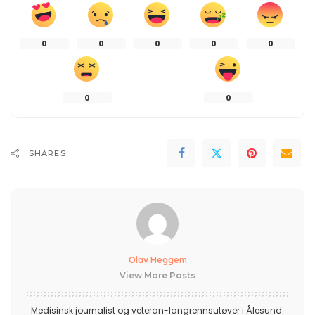
0
0
0
0
0
0
0
SHARES
Olav Heggem
View More Posts
Medisinsk journalist og veteran-langrennsutøver i Ålesund.