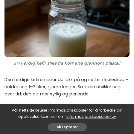
Ferdig kefir siles fra kornene gjennom plastsil
Den ferdige kefiren skrur du lokk på og setter i kjøleskap –
holder seg 1–2 uker, gjerne lenger. Smaken utvikler seg
over tid; den blir mer syrlig og perlende.
Steg 6: Start neste runde
Vår nettside bruker informasjonskapsler for å forbedre din
opplevelse. Lær mer om:
informasjonskapselpolicy
Skyll kornene med kaldt vann hvis du tar pause, eller legg
dem direkte tilbake i nytt glass med fersk melk. Et
aksepterer
velfungerende kornsett kan kjøre kontinuerlig nesten uten