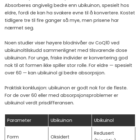
Absorberes angivelig bedre enn ubikuinon, spesielt hos
eldre, fordi de kan ha svakere evne til å konvertere. Kostet
tidligere tre til fire ganger så mye, men prisene har
nærmet seg.
Noen studier viser høyere blodnivåer av CoQ10 ved
ubikuinoltilskudd sammenlignet med tilsvarende dose
ubikuinon. For unge, friske individer er konvertering god
nok til at formen ikke spiller stor rolle. For eldre — spesielt
over 60 — kan ubikuinol gi bedre absorpsjon.
Praktisk konklusjon: ubikuinon er godt nok for de fleste.
For de over 60 eller med absorpsjonsproblemer er
ubikuinol verdt prisdifferansen.
Parameter
Ubikuinon
Ubikuinol
Redusert
Form
Oksidert