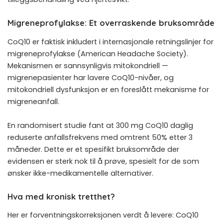
Migreneprofylakse: Et overraskende bruksområde
CoQ10 er faktisk inkludert i internasjonale retningslinjer for
migreneprofylakse (American Headache Society).
Mekanismen er sannsynligvis mitokondriell —
migrenepasienter har lavere CoQ10-nivåer, og
mitokondriell dysfunksjon er en foreslått mekanisme for
migreneanfall.
En randomisert studie fant at 300 mg CoQ10 daglig
reduserte anfallsfrekvens med omtrent 50% etter 3
måneder. Dette er et spesifikt bruksområde der
evidensen er sterk nok til å prøve, spesielt for de som
ønsker ikke-medikamentelle alternativer.
Hva med kronisk tretthet?
Her er forventningskorreksjonen verdt å levere: CoQ10