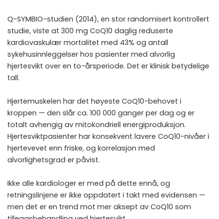
Q-SYMBIO-studien (2014), en stor randomisert kontrollert
studie, viste at 300 mg CoQ10 daglig reduserte
kardiovaskulær mortalitet med 43% og antall
sykehusinnleggelser hos pasienter med alvorlig
hjertesvikt over en to-årsperiode. Det er klinisk betydelige
tall.
Hjertemuskelen har det høyeste CoQ10-behovet i
kroppen — den slår ca. 100 000 ganger per dag og er
totalt avhengig av mitokondriell energiproduksjon.
Hjertesviktpasienter har konsekvent lavere CoQ10-nivåer i
hjertevevet enn friske, og korrelasjon med
alvorlighetsgrad er påvist.
Ikke alle kardiologer er med på dette ennå, og
retningslinjene er ikke oppdatert i takt med evidensen —
men det er en trend mot mer aksept av CoQ10 som
tilleggsbehandling ved hjertesvikt.