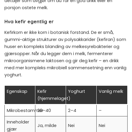
detaljer som avgjør om du får en god drikk eller en
porsjon ostete melk.
Hva kefir egentlig er
Kefirkorn er ikke korn i botanisk forstand. De er små,
gummi-aktige strukturer av polysakkarider (kefiran) som
huser en kompleks blanding av melkesyrebakterier og
gjærsopper. Når du legger dem i melk, fermenterer
mikroorganismene laktosen og gir deg kefir – en drikk
med mer kompleks mikrobiell sammensetning enn vanlig
yoghurt.
Egenskap
Kefir
Yoghurt
Vanlig melk
(hjemmelaget)
Mikrobestammer
20–40
2–4
–
Inneholder
Ja, milde
Nei
Nei
gjær