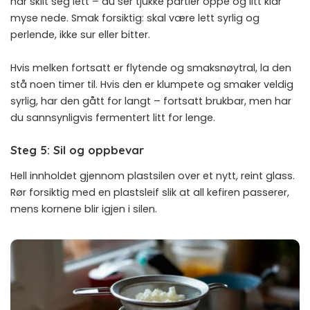
har skilt seg lett – du ser tjukke partier oppe og litt klar
myse nede. Smak forsiktig: skal være lett syrlig og
perlende, ikke sur eller bitter.
Hvis melken fortsatt er flytende og smaksnøytral, la den
stå noen timer til. Hvis den er klumpete og smaker veldig
syrlig, har den gått for langt – fortsatt brukbar, men har
du sannsynligvis fermentert litt for lenge.
Steg 5: Sil og oppbevar
Hell innholdet gjennom plastsilen over et nytt, reint glass.
Rør forsiktig med en plastsleif slik at all kefiren passerer,
mens kornene blir igjen i silen.