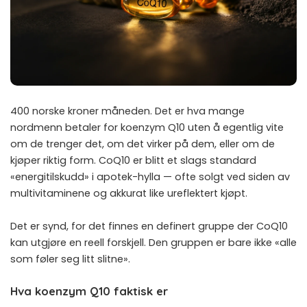
400 norske kroner måneden. Det er hva mange
nordmenn betaler for koenzym Q10 uten å egentlig vite
om de trenger det, om det virker på dem, eller om de
kjøper riktig form. CoQ10 er blitt et slags standard
«energitilskudd» i apotek-hylla — ofte solgt ved siden av
multivitaminene og akkurat like ureflektert kjøpt.
Det er synd, for det finnes en definert gruppe der CoQ10
kan utgjøre en reell forskjell. Den gruppen er bare ikke «alle
som føler seg litt slitne».
Hva koenzym Q10 faktisk er