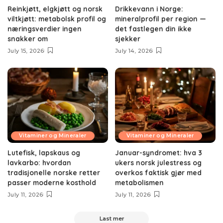
Reinkjøtt, elgkjøtt og norsk
Drikkevann i Norge:
viltkjøtt: metabolsk profil og
mineralprofil per region —
næringsverdier ingen
det fastlegen din ikke
snakker om
sjekker
July 15, 2026
July 14, 2026
Vitaminer og Mineraler
Vitaminer og Mineraler
Lutefisk, lapskaus og
Januar-syndromet: hva 3
lavkarbo: hvordan
ukers norsk julestress og
tradisjonelle norske retter
overkos faktisk gjør med
passer moderne kosthold
metabolismen
July 11, 2026
July 11, 2026
Last mer