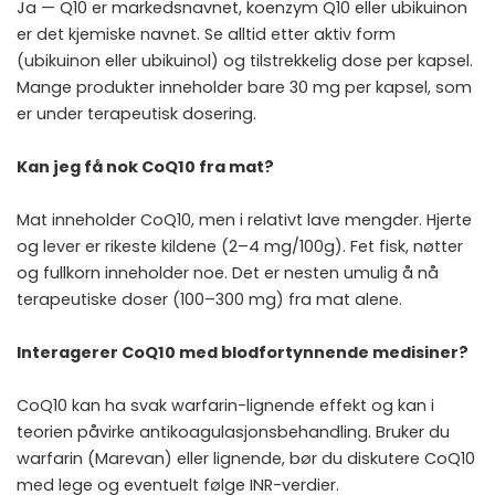
Ja — Q10 er markedsnavnet, koenzym Q10 eller ubikuinon
er det kjemiske navnet. Se alltid etter aktiv form
(ubikuinon eller ubikuinol) og tilstrekkelig dose per kapsel.
Mange produkter inneholder bare 30 mg per kapsel, som
er under terapeutisk dosering.
Kan jeg få nok CoQ10 fra mat?
Mat inneholder CoQ10, men i relativt lave mengder. Hjerte
og lever er rikeste kildene (2–4 mg/100g). Fet fisk, nøtter
og fullkorn inneholder noe. Det er nesten umulig å nå
terapeutiske doser (100–300 mg) fra mat alene.
Interagerer CoQ10 med blodfortynnende medisiner?
CoQ10 kan ha svak warfarin-lignende effekt og kan i
teorien påvirke antikoagulasjonsbehandling. Bruker du
warfarin (Marevan) eller lignende, bør du diskutere CoQ10
med lege og eventuelt følge INR-verdier.