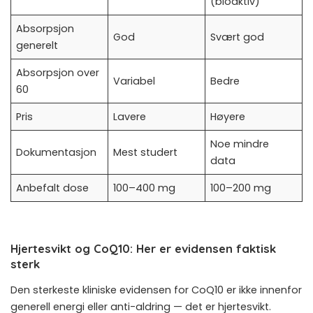
(bioaktiv)
Absorpsjon
God
Svært god
generelt
Absorpsjon over
Variabel
Bedre
60
Pris
Lavere
Høyere
Noe mindre
Dokumentasjon
Mest studert
data
Anbefalt dose
100–400 mg
100–200 mg
Hjertesvikt og CoQ10: Her er evidensen faktisk
sterk
Den sterkeste kliniske evidensen for CoQ10 er ikke innenfor
generell energi eller anti-aldring — det er hjertesvikt.