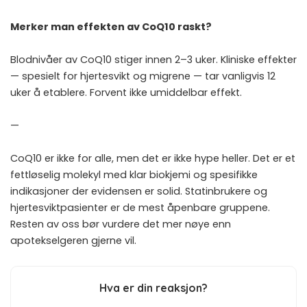
Merker man effekten av CoQ10 raskt?
Blodnivåer av CoQ10 stiger innen 2–3 uker. Kliniske effekter
— spesielt for hjertesvikt og migrene — tar vanligvis 12
uker å etablere. Forvent ikke umiddelbar effekt.
—
CoQ10 er ikke for alle, men det er ikke hype heller. Det er et
fettløselig molekyl med klar biokjemi og spesifikke
indikasjoner der evidensen er solid. Statinbrukere og
hjertesviktpasienter er de mest åpenbare gruppene.
Resten av oss bør vurdere det mer nøye enn
apotekselgeren gjerne vil.
Hva er din reaksjon?