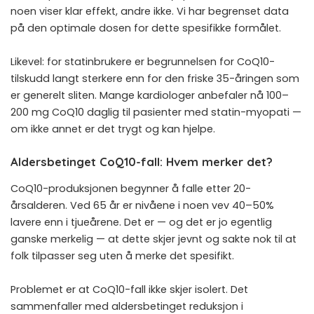
noen viser klar effekt, andre ikke. Vi har begrenset data
på den optimale dosen for dette spesifikke formålet.
Likevel: for statinbrukere er begrunnelsen for CoQ10-
tilskudd langt sterkere enn for den friske 35-åringen som
er generelt sliten. Mange kardiologer anbefaler nå 100–
200 mg CoQ10 daglig til pasienter med statin-myopati —
om ikke annet er det trygt og kan hjelpe.
Aldersbetinget CoQ10-fall: Hvem merker det?
CoQ10-produksjonen begynner å falle etter 20-
årsalderen. Ved 65 år er nivåene i noen vev 40–50%
lavere enn i tjueårene. Det er — og det er jo egentlig
ganske merkelig — at dette skjer jevnt og sakte nok til at
folk tilpasser seg uten å merke det spesifikt.
Problemet er at CoQ10-fall ikke skjer isolert. Det
sammenfaller med aldersbetinget reduksjon i