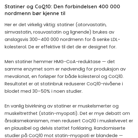
Statiner og CoQ10: Den forbindelsen 400 000
nordmenn bør kjenne til
Her er det virkelig viktig: statiner (atorvastatin,
simvastatin, rosuvastatin og lignende) brukes av
anslagsvis 300–400 000 nordmenn for å senke LDL-
kolesterol. De er effektive til det de er designet for.
Men statiner hemmer HMG-CoA-reduktase — det
samme enzymet som er nødvendig for produksjon av
mevalonat, en forløper for både kolesterol og CoQ10.
Resultatet er at statinbruk reduserer CoQ10-nivåene i
blodet med 30–50% i noen studier.
En vanlig bivirkning av statiner er muskelsmerter og
muskeltretthet (statin-myopati). Det er mye debatt om
årsaksmekanismen, men redusert CoQ10 i muskelvevet er
en plausibel og delvis støttet forklaring. Randomiserte
studier på CoQ10 mot statin-myopati er blandede —