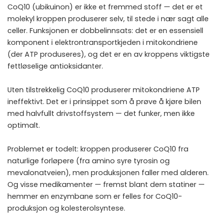
CoQ10 (ubikuinon) er ikke et fremmed stoff — det er et
molekyl kroppen produserer selv, til stede i nær sagt alle
celler. Funksjonen er dobbelinnsats: det er en essensiell
komponent i elektrontransportkjeden i mitokondriene
(der ATP produseres), og det er en av kroppens viktigste
fettløselige antioksidanter.
Uten tilstrekkelig CoQ10 produserer mitokondriene ATP
ineffektivt. Det er i prinsippet som å prøve å kjøre bilen
med halvfullt drivstoffsystem — det funker, men ikke
optimalt.
Problemet er todelt: kroppen produserer CoQ10 fra
naturlige forløpere (fra amino syre tyrosin og
mevalonatveien), men produksjonen faller med alderen.
Og visse medikamenter — fremst blant dem statiner —
hemmer en enzymbane som er felles for CoQ10-
produksjon og kolesterolsyntese.