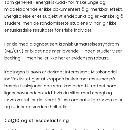
som generelt «energitilskudd» for friske unge og
middelaldrende er ikke dokumentert å gi merkbar effekt.
Energifølelse er et subjektivt endepunkt og er vanskelig å
studere, men de randomiserte studiene vi har, gir ikke
entusiastiske resultater for friske individer.
For de med diagnostisert kronisk utmattelsessyndrom
(ME/CFS) er bildet noe mer lovende — noen studier viser
bedring — men heller ikke her er evidensen robust.
Koblingen til søvn er derimot interessant. Mitokondriell
ineffektivitet gjør at kroppen bruker mer ressurser på
basale funksjoner, noe som kan bidra til tretthet som
ligner søvnunderskudd. Hvis du sliter med energi og
søvnkvalitet, er det verdt å lese om
naturlige søvnmidler
og rutiner
og vurdere helhetlig.
CoQ10 og stressbelastning