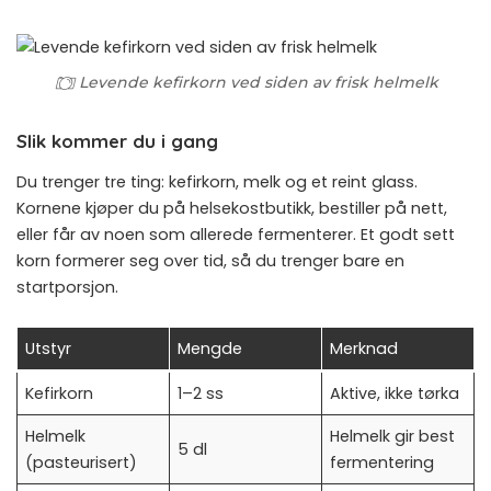
Levende kefirkorn ved siden av frisk helmelk
Slik kommer du i gang
Du trenger tre ting: kefirkorn, melk og et reint glass.
Kornene kjøper du på helsekostbutikk, bestiller på nett,
eller får av noen som allerede fermenterer. Et godt sett
korn formerer seg over tid, så du trenger bare en
startporsjon.
Utstyr
Mengde
Merknad
Kefirkorn
1–2 ss
Aktive, ikke tørka
Helmelk
Helmelk gir best
5 dl
(pasteurisert)
fermentering