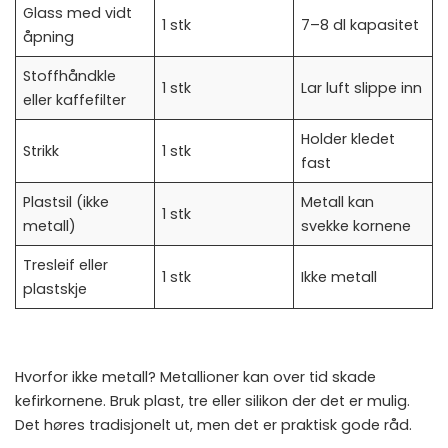
Glass med vidt
1 stk
7–8 dl kapasitet
åpning
Stoffhåndkle
1 stk
Lar luft slippe inn
eller kaffefilter
Holder kledet
Strikk
1 stk
fast
Plastsil (ikke
Metall kan
1 stk
metall)
svekke kornene
Tresleif eller
1 stk
Ikke metall
plastskje
Hvorfor ikke metall? Metallioner kan over tid skade
kefirkornene. Bruk plast, tre eller silikon der det er mulig.
Det høres tradisjonelt ut, men det er praktisk gode råd.