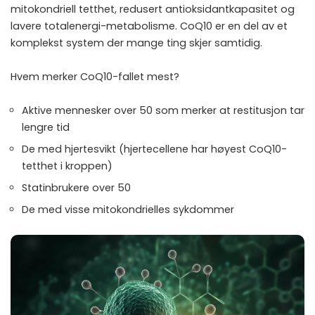
mitokondriell tetthet, redusert antioksidantkapasitet og
lavere totalenergi-metabolisme. CoQ10 er en del av et
komplekst system der mange ting skjer samtidig.
Hvem merker CoQ10-fallet mest?
Aktive mennesker over 50 som merker at restitusjon tar
lengre tid
De med hjertesvikt (hjertecellene har høyest CoQ10-
tetthet i kroppen)
Statinbrukere over 50
De med visse mitokondrielles sykdommer