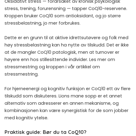
Oksidativt stress — forårsaket av kronisk psykologisk
stress, trening, forurensning — tapper CoQ10-reservene.
Kroppen bruker CoQ10 som antioksidant, og jo større
stressbelastning, jo mer forbrukes.
Dette er en grunn til at aktive idrettsutøvere og folk med
høy stressbelastning kan ha nytte av tilskudd. Det er ikke
at de mangler CoQ10 patologisk, men at turnover er
høyere enn hos stillesittende individer. Les mer om
stressmestring og kroppen i
vår artikkel om
stressmestring
.
For hjerneenergi og kognitiv funksjon er CoQ10 ett av flere
tilskudd som diskuteres.
Lions mane sopp
er et annet
alternativ som adresserer en annen mekanisme, og
kombinasjonen kan være synergistisk for de som jobber
med kognitiv ytelse.
Praktisk guide: Bør du ta CoQ10?