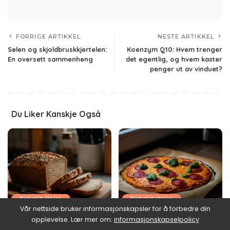
FORRIGE ARTIKKEL
NESTE ARTIKKEL
Selen og skjoldbruskkjertelen:
Koenzym Q10: Hvem trenger
En oversett sammenheng
det egentlig, og hvem kaster
penger ut av vinduet?
Du Liker Kanskje Også
Naturlig Helse
Naturlig Helse
Vår nettside bruker informasjonskapsler for å forbedre din
Ketobrød oppskrift: brødet
Lavkarbo pizza oppskrift:
opplevelse. Lær mer om:
informasjonskapselpolicy
som faktisk holder seg
fredagspizza uten karbo-