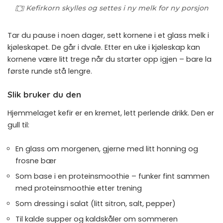
Kefirkorn skylles og settes i ny melk for ny porsjon
Tar du pause i noen dager, sett kornene i et glass melk i
kjøleskapet. De går i dvale. Etter en uke i kjøleskap kan
kornene være litt trege når du starter opp igjen – bare la
første runde stå lengre.
Slik bruker du den
Hjemmelaget kefir er en kremet, lett perlende drikk. Den er
gull til:
En glass om morgenen, gjerne med litt honning og
frosne bær
Som base i en proteinsmoothie – funker fint sammen
med
proteinsmoothie etter trening
Som dressing i salat (litt sitron, salt, pepper)
Til kalde supper og kaldskåler om sommeren