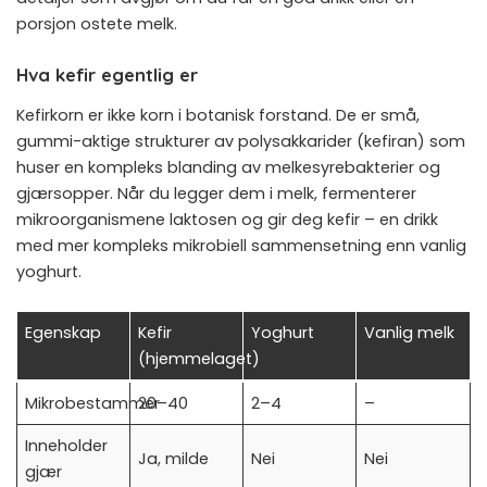
porsjon ostete melk.
Hva kefir egentlig er
Kefirkorn er ikke korn i botanisk forstand. De er små,
gummi-aktige strukturer av polysakkarider (kefiran) som
huser en kompleks blanding av melkesyrebakterier og
gjærsopper. Når du legger dem i melk, fermenterer
mikroorganismene laktosen og gir deg kefir – en drikk
med mer kompleks mikrobiell sammensetning enn vanlig
yoghurt.
Egenskap
Kefir
Yoghurt
Vanlig melk
(hjemmelaget)
Mikrobestammer
20–40
2–4
–
Inneholder
Ja, milde
Nei
Nei
gjær