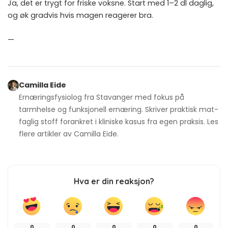
Ja, det er trygt for friske voksne. Start med 1–2 dl daglig,
og øk gradvis hvis magen reagerer bra.
—
Camilla Eide
Ernæringsfysiolog fra Stavanger med fokus på
tarmhelse og funksjonell ernæring. Skriver praktisk mat-
faglig stoff forankret i kliniske kasus fra egen praksis. Les
flere artikler av
Camilla Eide
.
Hva er din reaksjon?
0
0
0
0
0