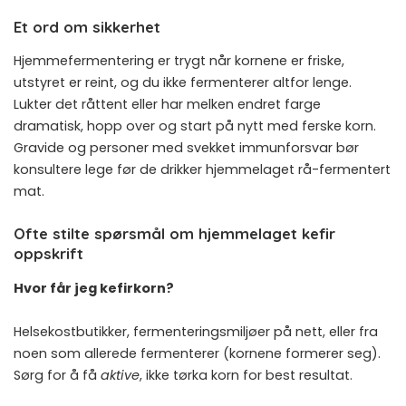
Et ord om sikkerhet
Hjemmefermentering er trygt når kornene er friske,
utstyret er reint, og du ikke fermenterer altfor lenge.
Lukter det råttent eller har melken endret farge
dramatisk, hopp over og start på nytt med ferske korn.
Gravide og personer med svekket immunforsvar bør
konsultere lege før de drikker hjemmelaget rå-fermentert
mat.
Ofte stilte spørsmål om hjemmelaget kefir
oppskrift
Hvor får jeg kefirkorn?
Helsekostbutikker, fermenteringsmiljøer på nett, eller fra
noen som allerede fermenterer (kornene formerer seg).
Sørg for å få
aktive
, ikke tørka korn for best resultat.