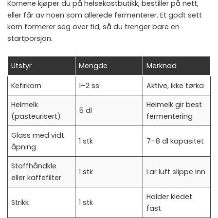
Kornene kjøper du på helsekostbutikk, bestiller på nett,
eller får av noen som allerede fermenterer. Et godt sett
korn formerer seg over tid, så du trenger bare en
startporsjon.
Utstyr
Mengde
Merknad
Kefirkorn
1–2 ss
Aktive, ikke tørka
Helmelk
Helmelk gir best
5 dl
(pasteurisert)
fermentering
Glass med vidt
1 stk
7–8 dl kapasitet
åpning
Stoffhåndkle
1 stk
Lar luft slippe inn
eller kaffefilter
Holder kledet
Strikk
1 stk
fast