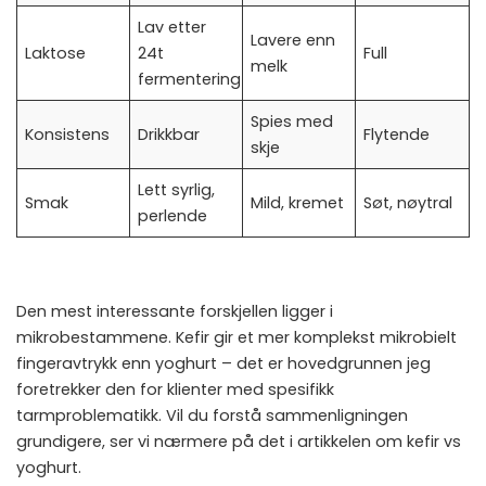
Lav etter
Lavere enn
Laktose
24t
Full
melk
fermentering
Spies med
Konsistens
Drikkbar
Flytende
skje
Lett syrlig,
Smak
Mild, kremet
Søt, nøytral
perlende
Den mest interessante forskjellen ligger i
mikrobestammene. Kefir gir et mer komplekst mikrobielt
fingeravtrykk enn yoghurt – det er hovedgrunnen jeg
foretrekker den for klienter med spesifikk
tarmproblematikk. Vil du forstå sammenligningen
grundigere, ser vi nærmere på det i artikkelen om
kefir vs
yoghurt
.