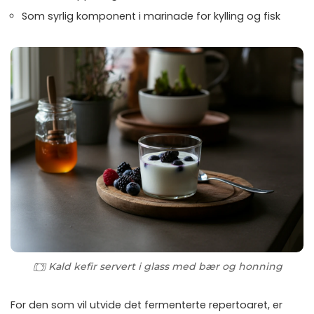
Som syrlig komponent i marinade for kylling og fisk
Kald kefir servert i glass med bær og honning
For den som vil utvide det fermenterte repertoaret, er