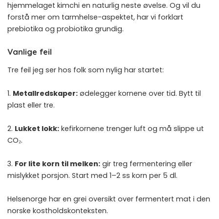
hjemmelaget
kimchi
en naturlig neste øvelse. Og vil du
forstå mer om tarmhelse-aspektet, har vi forklart
prebiotika og probiotika
grundig.
Vanlige feil
Tre feil jeg ser hos folk som nylig har startet:
1.
Metallredskaper:
ødelegger kornene over tid. Bytt til
plast eller tre.
2.
Lukket lokk:
kefirkornene trenger luft og må slippe ut
CO₂.
3.
For lite korn til melken:
gir treg fermentering eller
mislykket porsjon. Start med 1–2 ss korn per 5 dl.
Helsenorge har en grei oversikt over
fermentert mat
i den
norske kostholdskonteksten.