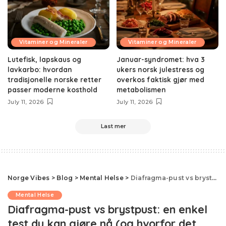
Vitaminer og Mineraler
Vitaminer og Mineraler
Lutefisk, lapskaus og
Januar-syndromet: hva 3
lavkarbo: hvordan
ukers norsk julestress og
tradisjonelle norske retter
overkos faktisk gjør med
passer moderne kosthold
metabolismen
July 11, 2026
July 11, 2026
Last mer
Norge Vibes
>
Blog
>
Mental Helse
>
Diafragma-pust vs brystpust: en enkel test du kan gjøre nå (og hvorfor det betyr noe)
Mental Helse
Diafragma-pust vs brystpust: en enkel
test du kan gjøre nå (og hvorfor det