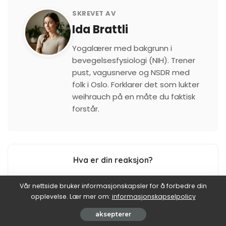
SKREVET AV
Ida Brattli
Yogalærer med bakgrunn i
bevegelsesfysiologi (NIH). Trener
pust, vagusnerve og NSDR med
folk i Oslo. Forklarer det som lukter
weihrauch på en måte du faktisk
forstår.
Hva er din reaksjon?
Vår nettside bruker informasjonskapsler for å forbedre din
opplevelse. Lær mer om:
informasjonskapselpolicy
0
0
0
0
0
aksepterer