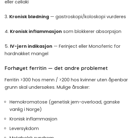
eller cøliaki
3.
Kronisk blødning
— gastroskopi/koloskopi vurderes
4.
Kronisk inflammasjon
som blokkerer absorpsjon
5.
IV-jern indikasjon
— Ferinject eller Monoferric for
hardnakket mangel
Forhøyet ferritin — det andre problemet
Ferritin >300 hos menn / >200 hos kvinner uten åpenbar
grunn skal undersøkes. Mulige årsaker:
Hemokromatose (genetisk jern-overload, ganske
vanlig i Norge)
Kronisk inflammasjon
Leversykdom
Metabolsk syndrom