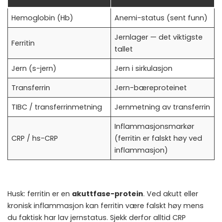
Hemoglobin (Hb)
Anemi-status (sent funn)
Jernlager — det viktigste
Ferritin
tallet
Jern (s-jern)
Jern i sirkulasjon
Transferrin
Jern-bæreproteinet
TIBC / transferrinmetning
Jernmetning av transferrin
Inflammasjonsmarkør
CRP / hs-CRP
(ferritin er falskt høy ved
inflammasjon)
Husk: ferritin er en
akuttfase-protein
. Ved akutt eller
kronisk inflammasjon kan ferritin være falskt høy mens
du faktisk har lav jernstatus. Sjekk derfor alltid CRP