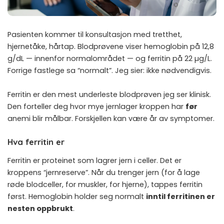
Pasienten kommer til konsultasjon med tretthet,
hjernetåke, hårtap. Blodprøvene viser hemoglobin på 12,8
g/dL — innenfor normalområdet — og ferritin på 22 µg/L.
Forrige fastlege sa “normalt”. Jeg sier: ikke nødvendigvis.
Ferritin er den mest underleste blodprøven jeg ser klinisk.
Den forteller deg hvor mye jernlager kroppen har
før
anemi blir målbar. Forskjellen kan være år av symptomer.
Hva ferritin er
Ferritin er proteinet som lagrer jern i celler. Det er
kroppens “jernreserve”. Når du trenger jern (for å lage
røde blodceller, for muskler, for hjerne), tappes ferritin
først. Hemoglobin holder seg normalt
inntil ferritinen er
nesten oppbrukt
.