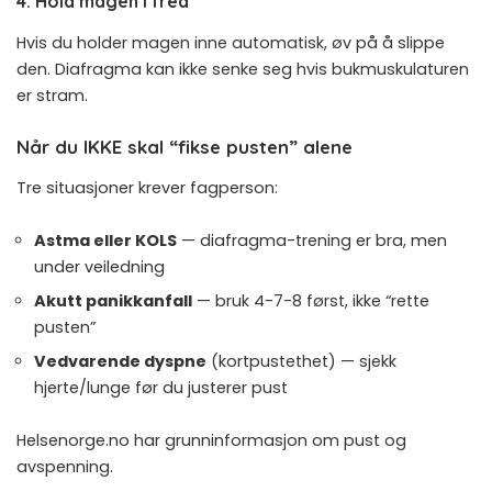
4. Hold magen i fred
Hvis du holder magen inne automatisk, øv på å slippe
den. Diafragma kan ikke senke seg hvis bukmuskulaturen
er stram.
Når du IKKE skal “fikse pusten” alene
Tre situasjoner krever fagperson:
Astma eller KOLS
— diafragma-trening er bra, men
under veiledning
Akutt panikkanfall
— bruk 4-7-8 først, ikke “rette
pusten”
Vedvarende dyspne
(kortpustethet) — sjekk
hjerte/lunge før du justerer pust
Helsenorge.no
har grunninformasjon om pust og
avspenning.