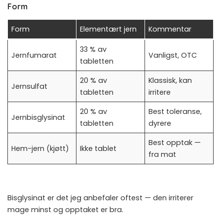
Form
Form
Elementært jern
Kommentar
33 % av
Jernfumarat
Vanligst, OTC
tabletten
20 % av
Klassisk, kan
Jernsulfat
tabletten
irritere
20 % av
Best toleranse,
Jernbisglysinat
tabletten
dyrere
Best opptak —
Hem-jern (kjøtt)
Ikke tablet
fra mat
Bisglysinat er det jeg anbefaler oftest — den irriterer
mage minst og opptaket er bra.