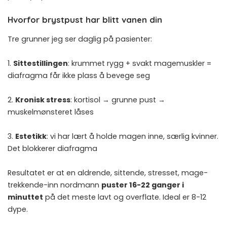
Hvorfor brystpust har blitt vanen din
Tre grunner jeg ser daglig på pasienter:
1.
Sittestillingen
: krummet rygg + svakt magemuskler =
diafragma får ikke plass å bevege seg
2.
Kronisk stress
: kortisol → grunne pust →
muskelmønsteret låses
3.
Estetikk
: vi har lært å holde magen inne, særlig kvinner.
Det blokkerer diafragma
Resultatet er at en aldrende, sittende, stresset, mage-
trekkende-inn nordmann
puster 16-22 ganger i
minuttet
på det meste lavt og overflate. Ideal er 8-12
dype.