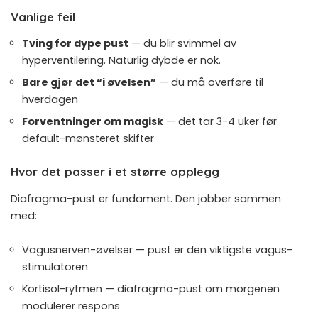
Vanlige feil
Tving for dype pust
— du blir svimmel av
hyperventilering. Naturlig dybde er nok.
Bare gjør det “i øvelsen”
— du må overføre til
hverdagen
Forventninger om magisk
— det tar 3-4 uker før
default-mønsteret skifter
Hvor det passer i et større opplegg
Diafragma-pust er fundament. Den jobber sammen
med:
Vagusnerven-øvelser
— pust er den viktigste vagus-
stimulatoren
Kortisol-rytmen
— diafragma-pust om morgenen
modulerer respons