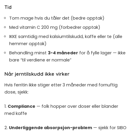
Tid
Tom mage hvis du tåler det (bedre opptak)
Med vitamin C 200 mg (forbedrer opptak)
IKKE samtidig med kalsiumtilskudd, kaffe eller te (alle
hemmer opptak)
Behandling minst
3-4 måneder
for å fylle lager — ikke
bare “til verdiene er normale”
Når jerntilskudd ikke virker
Hvis ferritin ikke stiger etter 3 måneder med fornuftig
dose, sjekk:
1.
Compliance
— folk hopper over doser eller blander
med kaffe
2.
Underliggende absorpsjon-problem
— sjekk for
SIBO