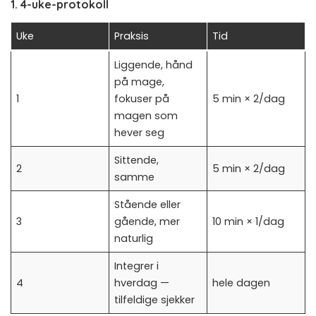
1. 4-uke-protokoll
Uke
Praksis
Tid
Liggende, hånd
på mage,
1
fokuser på
5 min × 2/dag
magen som
hever seg
Sittende,
2
5 min × 2/dag
samme
Stående eller
3
gående, mer
10 min × 1/dag
naturlig
Integrer i
4
hverdag —
hele dagen
tilfeldige sjekker