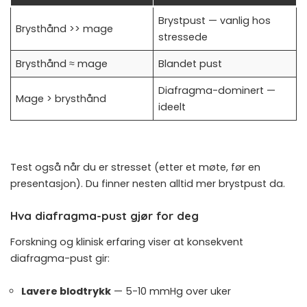
Brystpust — vanlig hos
Brysthånd >> mage
stressede
Brysthånd ≈ mage
Blandet pust
Diafragma-dominert —
Mage > brysthånd
ideelt
Test også når du er stresset (etter et møte, før en
presentasjon). Du finner nesten alltid mer brystpust da.
Hva diafragma-pust gjør for deg
Forskning og klinisk erfaring viser at konsekvent
diafragma-pust gir:
Lavere blodtrykk
— 5-10 mmHg over uker