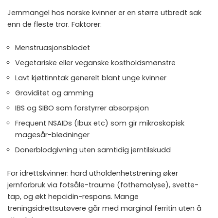
Jernmangel hos norske kvinner
er en større utbredt sak
enn de fleste tror. Faktorer:
Menstruasjonsblodet
Vegetariske eller veganske kostholdsmønstre
Lavt kjøttinntak generelt blant unge kvinner
Graviditet og amming
IBS og SIBO som forstyrrer absorpsjon
Frequent NSAIDs (Ibux etc) som gir mikroskopisk
magesår-blødninger
Donerblodgivning uten samtidig jerntilskudd
For idrettskvinner: hard utholdenhetstrening øker
jernforbruk via fotsåle-traume (fothemolyse), svette-
tap, og økt hepcidin-respons. Mange
treningsidrettsutøvere går med marginal ferritin uten å