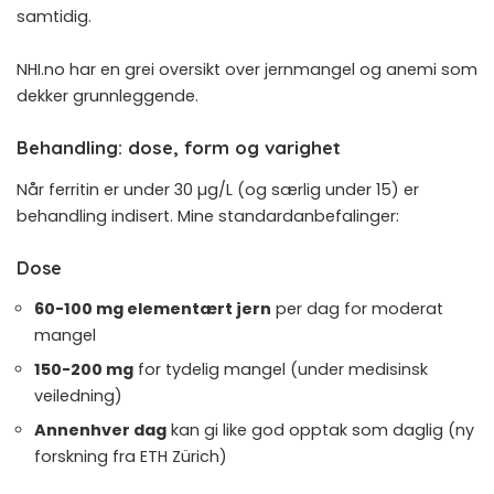
samtidig.
NHI.no har en grei oversikt over jernmangel og anemi
som
dekker grunnleggende.
Behandling: dose, form og varighet
Når ferritin er under 30 µg/L (og særlig under 15) er
behandling indisert. Mine standardanbefalinger:
Dose
60-100 mg elementært jern
per dag for moderat
mangel
150-200 mg
for tydelig mangel (under medisinsk
veiledning)
Annenhver dag
kan gi like god opptak som daglig (ny
forskning fra ETH Zürich)