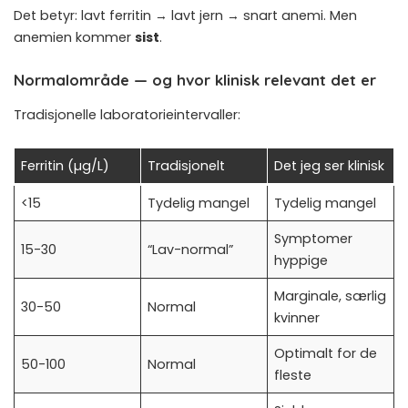
Det betyr: lavt ferritin → lavt jern → snart anemi. Men
anemien kommer
sist
.
Normalområde — og hvor klinisk relevant det er
Tradisjonelle laboratorieintervaller:
Ferritin (µg/L)
Tradisjonelt
Det jeg ser klinisk
<15
Tydelig mangel
Tydelig mangel
Symptomer
15-30
“Lav-normal”
hyppige
Marginale, særlig
30-50
Normal
kvinner
Optimalt for de
50-100
Normal
fleste