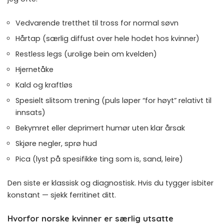
Vedvarende tretthet til tross for normal søvn
Hårtap (særlig diffust over hele hodet hos kvinner)
Restless legs (urolige bein om kvelden)
Hjernetåke
Kald og kraftløs
Spesielt slitsom trening (puls løper “for høyt” relativt til
innsats)
Bekymret eller deprimert humør uten klar årsak
Skjøre negler, sprø hud
Pica (lyst på spesifikke ting som is, sand, leire)
Den siste er klassisk og diagnostisk. Hvis du tygger isbiter
konstant — sjekk ferritinet ditt.
Hvorfor norske kvinner er særlig utsatte