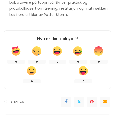
bak utøvere på toppnivå. Skriver praktisk og
protokollbasert om trening, restitusjon og mat i sekken.
Les flere artikler av
Petter Storm
.
Hva er din reaksjon?
0
0
0
0
0
0
0
SHARES