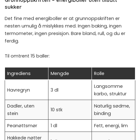
sukker
Det fine med energiboller er at grunnoppskriften er
nesten umulig å mislykkes med. Ingen baking, ingen
termometer, ingen presisjon. Bare bland, rull, og du er
ferdig.
Til omtrent 15 baller:
Ingrediens
Mengde
Rolle
Langsomme
Havregryn
3 dl
karbo, struktur
Dadler, uten
Naturlig sødme,
10 stk
stein
binding
Peanøttsmør
1 dl
Fett, energi, lim
Hakkede nøtter