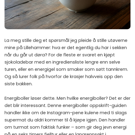
La meg stille deg et spørsmål jeg pleide å stille utøverne
mine på Lillehammer: hva er det egentlig du har i sekken
når du går ut døra? For de fleste er svaret en kjøpt
sjokoladebar med en ingrediensliste lengre enn selve
turen, eller en energigel som smaker som søtt tannkrem.
Og så lurer folk på hvorfor de krasjer halvveis opp den
siste bakken.
Energiboller løser dette. Men hvilke energiboller? Det er der
det blir interessant. Denne energiboller oppskrift-guiden
handler ikke om de Instagram-pene kulene med ti slags
supermat du aldri kommer til å kjøpe igjen. Den handler
om turmat som faktisk funker – som gir deg jevn energi
på en seks timers fjelltur eller en langrennsøkt i