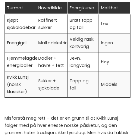
Turmat
Hovedkilde
Energikurve
Metthet
Kjøpt
Raffinert
Bratt topp
Lav
sjokoladebar
sukker
og fall
Veldig rask,
Energigel
Maltodekstrin
Ingen
kortvarig
Hjemmelagde
Dadler +
Jevn,
Høy
energiboller
havre + fett
langvarig
Kvikk Lunsj
Sukker +
Topp og
(norsk
Middels
sjokolade
fall
klassiker)
Misforstå meg rett – det er en grunn til at Kvikk Lunsj
følger med på hver eneste norske påsketur, og den
grunnen heter tradisjon, ikke fysiologi. Men hvis du faktisk