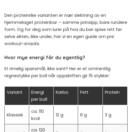
Den proteinrike varianten er nær slektning av en
hjemmelaget proteinbar
– samme prinsipp, bare rundere
form. Og for deg som lurer på hva du bør spise rett før
selve økten, ikke under, har vi en egen guide om
pre
workout-snacks
.
Hvor mye energi får du egentlig?
Et rimelig spørsmål, ikke sant? Her er et omtrentlig
regnestykke per boll når oppskriften gir 15 stykker:
Variant
Energi
Karbo
Fett
Protein
per boll
ca. 110
Klassisk
12 g
6 g
3 g
kcal
ca. 120