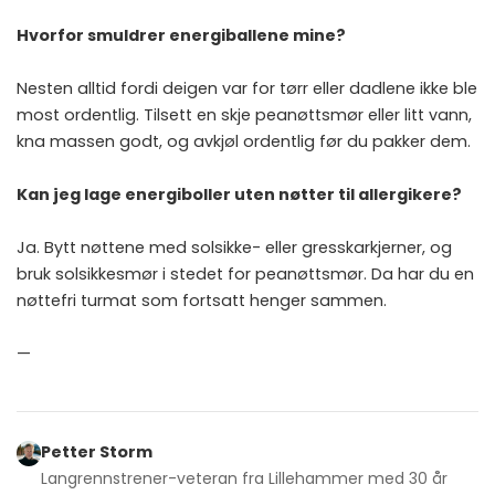
Hvorfor smuldrer energiballene mine?
Nesten alltid fordi deigen var for tørr eller dadlene ikke ble
most ordentlig. Tilsett en skje peanøttsmør eller litt vann,
kna massen godt, og avkjøl ordentlig før du pakker dem.
Kan jeg lage energiboller uten nøtter til allergikere?
Ja. Bytt nøttene med solsikke- eller gresskarkjerner, og
bruk solsikkesmør i stedet for peanøttsmør. Da har du en
nøttefri turmat som fortsatt henger sammen.
—
Petter Storm
Langrennstrener-veteran fra Lillehammer med 30 år