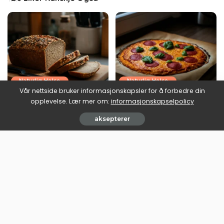
Naturlig Helse
Naturlig Helse
Vår nettside bruker informasjonskapsler for å forbedre din
Ketobrød oppskrift: brødet
Lavkarbo pizza oppskrift:
opplevelse. Lær mer om:
informasjonskapselpolicy
som faktisk holder seg
fredagspizza uten karbo-
sammen
angeren
aksepterer
June 30, 2026
June 30, 2026
Naturlig Helse
Naturlig Helse