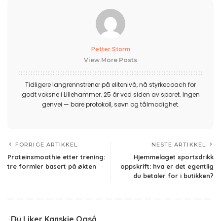
Petter Storm
View More Posts
Tidligere langrennstrener på elitenivå, nå styrkecoach for
godt voksne i Lillehammer. 25 år ved siden av sporet. Ingen
genvei — bare protokoll, søvn og tålmodighet.
FORRIGE ARTIKKEL
NESTE ARTIKKEL
Proteinsmoothie etter trening:
Hjemmelaget sportsdrikk
tre formler basert på økten
oppskrift: hva er det egentlig
du betaler for i butikken?
Du Liker Kanskje Også