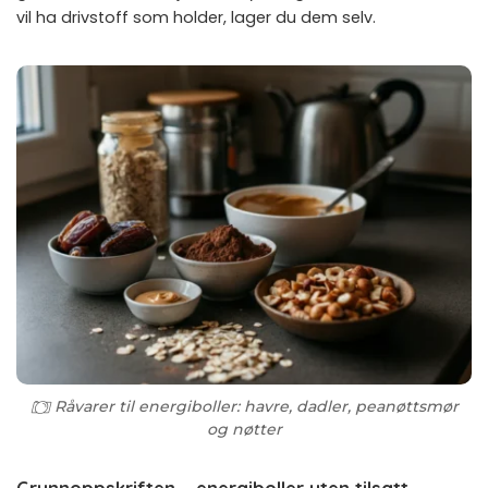
vil ha drivstoff som holder, lager du dem selv.
Råvarer til energiboller: havre, dadler, peanøttsmør
og nøtter
Grunnoppskriften – energiboller uten tilsatt