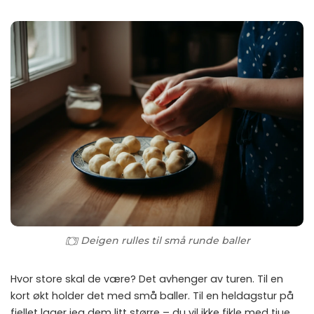
Deigen rulles til små runde baller
Hvor store skal de være? Det avhenger av turen. Til en
kort økt holder det med små baller. Til en heldagstur på
fjellet lager jeg dem litt større – du vil ikke fikle med tjue