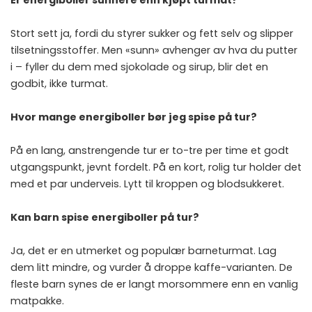
Er energiboller sunnere enn kjøpt turmat?
Stort sett ja, fordi du styrer sukker og fett selv og slipper
tilsetningsstoffer. Men «sunn» avhenger av hva du putter
i – fyller du dem med sjokolade og sirup, blir det en
godbit, ikke turmat.
Hvor mange energiboller bør jeg spise på tur?
På en lang, anstrengende tur er to-tre per time et godt
utgangspunkt, jevnt fordelt. På en kort, rolig tur holder det
med et par underveis. Lytt til kroppen og blodsukkeret.
Kan barn spise energiboller på tur?
Ja, det er en utmerket og populær barneturmat. Lag
dem litt mindre, og vurder å droppe kaffe-varianten. De
fleste barn synes de er langt morsommere enn en vanlig
matpakke.