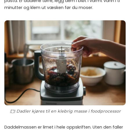
pasta. Er dadlene tørre, legg dem i bløt i varmt vann i ti
minutter og klem ut væsken før du moser.
Dadler kjøres til en klebrig masse i foodprocessor
Daddelmassen er limet i hele oppskriften. Uten den faller