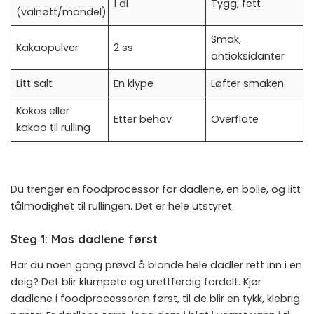
1 dl
Tygg, fett
(valnøtt/mandel)
Smak,
Kakaopulver
2 ss
antioksidanter
Litt salt
En klype
Løfter smaken
Kokos eller
Etter behov
Overflate
kakao til rulling
Du trenger en foodprocessor for dadlene, en bolle, og litt
tålmodighet til rullingen. Det er hele utstyret.
Steg 1: Mos dadlene først
Har du noen gang prøvd å blande hele dadler rett inn i en
deig? Det blir klumpete og urettferdig fordelt. Kjør
dadlene i foodprocessoren først, til de blir en tykk, klebrig