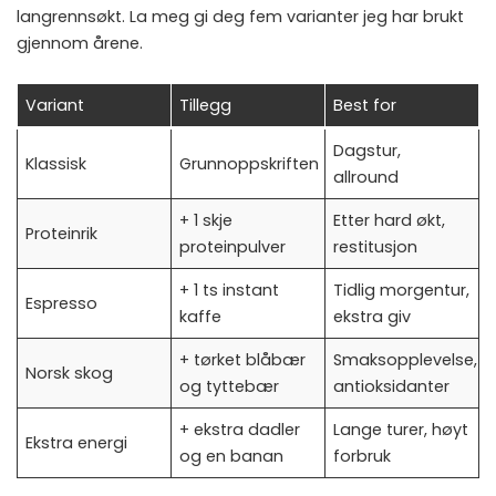
langrennsøkt. La meg gi deg fem varianter jeg har brukt
gjennom årene.
Variant
Tillegg
Best for
Dagstur,
Klassisk
Grunnoppskriften
allround
+ 1 skje
Etter hard økt,
Proteinrik
proteinpulver
restitusjon
+ 1 ts instant
Tidlig morgentur,
Espresso
kaffe
ekstra giv
+ tørket blåbær
Smaksopplevelse,
Norsk skog
og tyttebær
antioksidanter
+ ekstra dadler
Lange turer, høyt
Ekstra energi
og en banan
forbruk