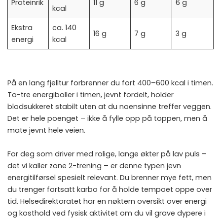
Proteinrik
11 g
6 g
6 g
kcal
Ekstra
ca. 140
16 g
7 g
3 g
energi
kcal
På en lang fjelltur forbrenner du fort 400–600 kcal i timen.
To-tre energiboller i timen, jevnt fordelt, holder
blodsukkeret stabilt uten at du noensinne treffer veggen.
Det er hele poenget – ikke å fylle opp på toppen, men å
mate jevnt hele veien.
For deg som driver med rolige, lange økter på lav puls –
det vi kaller
zone 2-trening
– er denne typen jevn
energitilførsel spesielt relevant. Du brenner mye fett, men
du trenger fortsatt karbo for å holde tempoet oppe over
tid. Helsedirektoratet har en nøktern oversikt over
energi
og kosthold ved fysisk aktivitet
om du vil grave dypere i