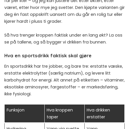
får per liter – og jeg kan justere det etter økten, etter
været, etter hvor mye jeg svetter. Den kjøpte varianten gir
deg én fast oppskrift uansett om du går en rolig tur eller
kjører hardt i pluss ti grader.
Så hva trenger kroppen faktisk under en lang økt? La oss
se på tallene, og så bygger vi drikken fra bunnen.
Hva en sportsdrikk faktisk skal gjøre
En sportsdrikk har tre jobber, og bare tre: erstatte væske,
erstatte elektrolytter (særlig natrium), og levere litt
karbohydrat for energi. Alt annet på etiketten – vitaminer,
eksotiske aminosyrer, fargestoffer – er markedsføring,
ikke fysiologi.
Funksjon
Hva kroppen
Hva drikken
taper
erstatter
Hydrering
Vann via svette
Vann