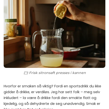
Frisk sitronsaft presses i kannen
Hvorfor er smaken så viktig? Fordi en sportsdrikk du ikke
gidder å drikke, er verdiløs. Jeg har sett folk – meg selv
inkludert – la være å drikke fordi den smakte flatt og
kjedelig, og så dehydrerte de seg unødvendig. Smak er