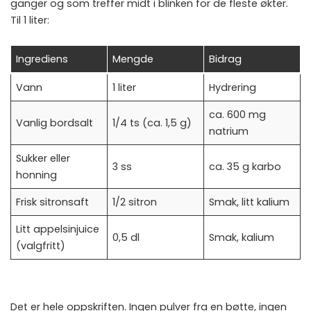
ganger og som treffer midt i blinken for de fleste økter.
Til 1 liter:
Ingrediens
Mengde
Bidrag
Vann
1 liter
Hydrering
ca. 600 mg
Vanlig bordsalt
1/4 ts (ca. 1,5 g)
natrium
Sukker eller
3 ss
ca. 35 g karbo
honning
Frisk sitronsaft
1/2 sitron
Smak, litt kalium
Litt appelsinjuice
0,5 dl
Smak, kalium
(valgfritt)
Det er hele oppskriften. Ingen pulver fra en bøtte, ingen