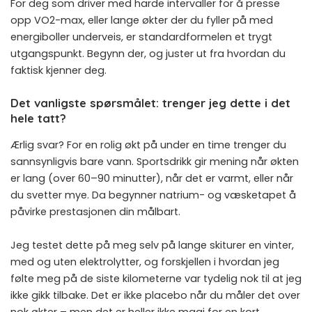
For deg som driver med harde intervaller for å presse
opp
VO2-max
, eller lange økter der du fyller på med
energiboller
underveis, er standardformelen et trygt
utgangspunkt. Begynn der, og juster ut fra hvordan du
faktisk kjenner deg.
Det vanligste spørsmålet: trenger jeg dette i det
hele tatt?
Ærlig svar? For en rolig økt på under en time trenger du
sannsynligvis bare vann. Sportsdrikk gir mening når økten
er lang (over 60–90 minutter), når det er varmt, eller når
du svetter mye. Da begynner natrium- og væsketapet å
påvirke prestasjonen din målbart.
Jeg testet dette på meg selv på lange skiturer en vinter,
med og uten elektrolytter, og forskjellen i hvordan jeg
følte meg på de siste kilometerne var tydelig nok til at jeg
ikke gikk tilbake. Det er ikke placebo når du måler det over
nok økter – men det er heller ikke magi for en kort