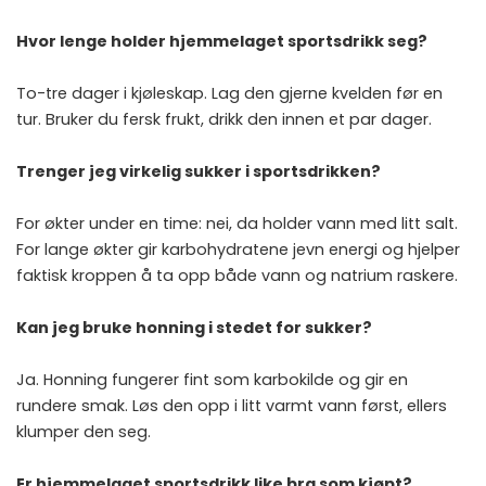
Hvor lenge holder hjemmelaget sportsdrikk seg?
To-tre dager i kjøleskap. Lag den gjerne kvelden før en
tur. Bruker du fersk frukt, drikk den innen et par dager.
Trenger jeg virkelig sukker i sportsdrikken?
For økter under en time: nei, da holder vann med litt salt.
For lange økter gir karbohydratene jevn energi og hjelper
faktisk kroppen å ta opp både vann og natrium raskere.
Kan jeg bruke honning i stedet for sukker?
Ja. Honning fungerer fint som karbokilde og gir en
rundere smak. Løs den opp i litt varmt vann først, ellers
klumper den seg.
Er hjemmelaget sportsdrikk like bra som kjøpt?