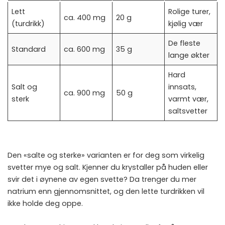
Lett
Rolige turer,
ca. 400 mg
20 g
(turdrikk)
kjølig vær
De fleste
Standard
ca. 600 mg
35 g
lange økter
Hard
Salt og
innsats,
ca. 900 mg
50 g
sterk
varmt vær,
saltsvetter
Den «salte og sterke» varianten er for deg som virkelig
svetter mye og salt. Kjenner du krystaller på huden eller
svir det i øynene av egen svette? Da trenger du mer
natrium enn gjennomsnittet, og den lette turdrikken vil
ikke holde deg oppe.