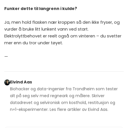
Funker dette til langrenn i kulde?
Ja, men hold flasken nær kroppen så den ikke fryser, og
vurder å bruke litt lunkent vann ved start.
Elektrolyttbehovet er reelt også om vinteren – du svetter
mer enn du tror under tøyet.
—
Eivind Aas
Biohacker og data-ingeniør fra Trondheim som tester
alt på seg selv med regneark og målere. Skriver
datadrevet og selvironisk om kosthold, restitusjon og
n=1-eksperimenter. Les flere artikler av
Eivind Aas
.