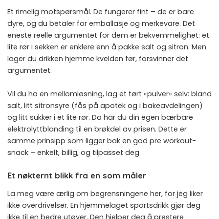
Et rimelig motspørsmål. De fungerer fint – de er bare
dyre, og du betaler for emballasje og merkevare. Det
eneste reelle argumentet for dem er bekvemmelighet: et
lite rør i sekken er enklere enn å pakke salt og sitron. Men
lager du drikken hjemme kvelden før, forsvinner det
argumentet.
Vil du ha en mellomløsning, lag et tørt «pulver» selv: bland
salt, litt sitronsyre (fås på apotek og i bakeavdelingen)
og litt sukker i et lite rør. Da har du din egen bærbare
elektrolyttblanding til en brøkdel av prisen. Dette er
samme prinsipp som ligger bak en god
pre workout-
snack
– enkelt, billig, og tilpasset deg.
Et nøkternt blikk fra en som måler
La meg være ærlig om begrensningene her, for jeg liker
ikke overdrivelser. En hjemmelaget sportsdrikk gjør deg
ikke til en bedre utøver. Den hjelper deg å prestere