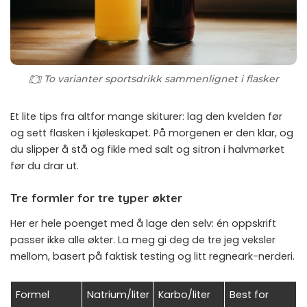
To varianter sportsdrikk sammenlignet i flasker
Et lite tips fra altfor mange skiturer: lag den kvelden før
og sett flasken i kjøleskapet. På morgenen er den klar, og
du slipper å stå og fikle med salt og sitron i halvmørket
før du drar ut.
Tre formler for tre typer økter
Her er hele poenget med å lage den selv: én oppskrift
passer ikke alle økter. La meg gi deg de tre jeg veksler
mellom, basert på faktisk testing og litt regneark-nerderi.
Formel
Natrium/liter
Karbo/liter
Best for