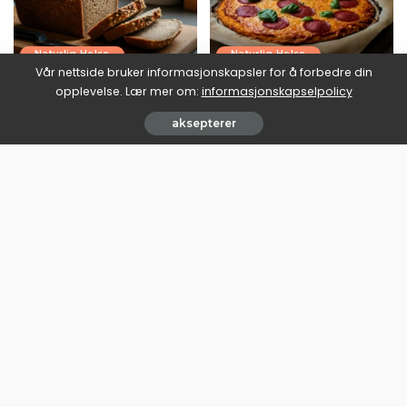
Naturlig Helse
Naturlig Helse
Vår nettside bruker informasjonskapsler for å forbedre din
Ketobrød oppskrift: brødet
Lavkarbo pizza oppskrift:
opplevelse. Lær mer om:
informasjonskapselpolicy
som faktisk holder seg
fredagspizza uten karbo-
sammen
angeren
aksepterer
June 30, 2026
June 30, 2026
Naturlig Helse
Naturlig Helse
Lavkarbo vafler oppskrift:
Fettbomber keto oppskrift:
norsk kos uten
den lille fettkulen med en
blodsukkerfallet
jobb å gjøre
June 30, 2026
June 30, 2026