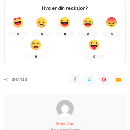
Hva er din reaksjon?
0
0
0
0
0
0
0
SHARES
Eivind Aas
View More Posts